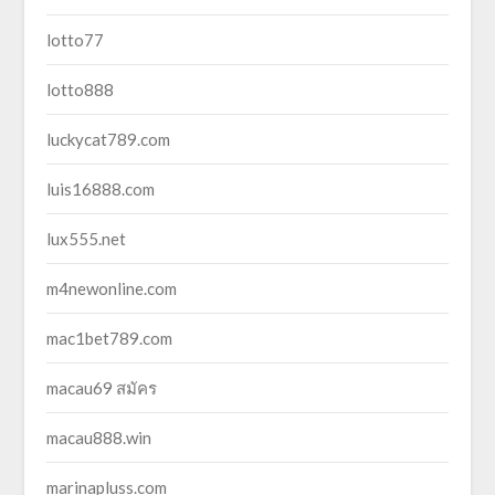
lotto77
lotto888
luckycat789.com
luis16888.com
lux555.net
m4newonline.com
mac1bet789.com
macau69 สมัคร
macau888.win
marinapluss.com