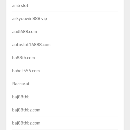
amb slot
askyouwin888 vip
audi688.com
autoslot16888.com
ba88th.com
babet555.com
Baccarat
baj88thb
baj88thbz.com
baj88thbz.com