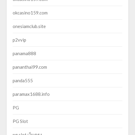
okcasino159.com
onesiamclub.site
p2vvip
panama888
pananthai99.com
panda555
paramax1688.info
PG
PG Slot
pg slot เว็บตรง