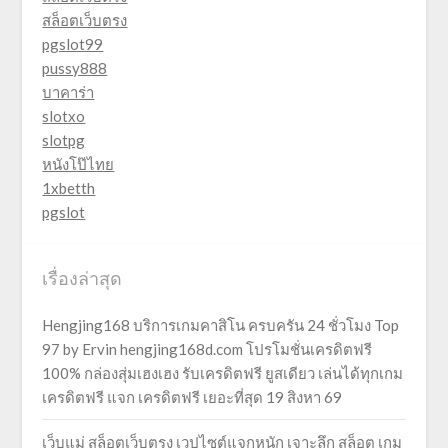
สล็อตเว็บตรง
pgslot99
pussy888
บาคาร่า
slotxo
slotpg
หนังโป๊ไทย
1xbetth
pgslot
เรื่องล่าสุด
Hengjing168 บริการเกมคาสิโน ครบครัน 24 ชั่วโมง Top
97 by Ervin hengjing168d.com โปรโมชั่นเครดิตฟรี
100% กล่องสุ่มเฮงเฮง รับเครดิตฟรี ยูสเดียว เล่นได้ทุกเกม
เครดิตฟรี แจก เครดิตฟรี เยอะที่สุด 19 สิงหา 69
เว็บแม่ สล็อตเว็บตรง เวปไซต์แจกหนัก เจาะลึก สล็อต เกม