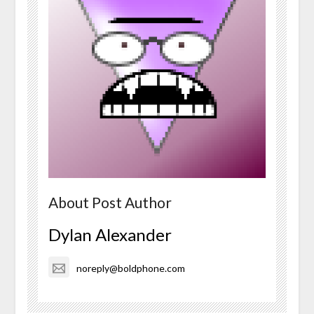
About Post Author
Dylan Alexander
noreply@boldphone.com