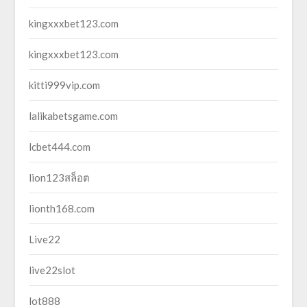
kingxxxbet123.com
kingxxxbet123.com
kitti999vip.com
lalikabetsgame.com
lcbet444.com
lion123สล็อต
lionth168.com
Live22
live22slot
lot888