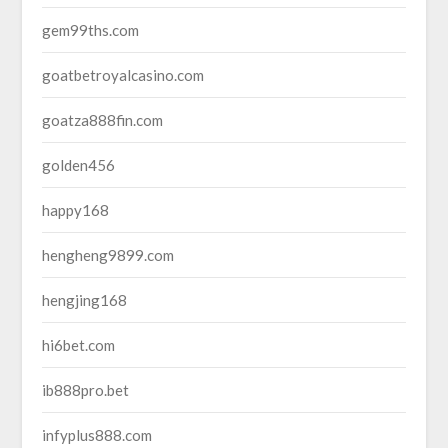
gem99ths.com
goatbetroyalcasino.com
goatza888fin.com
golden456
happy168
hengheng9899.com
hengjing168
hi6bet.com
ib888pro.bet
infyplus888.com