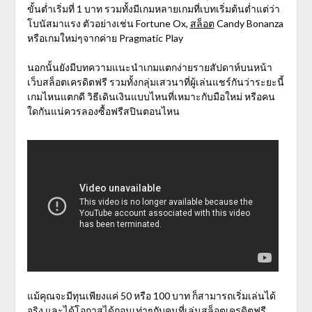
ขั้นต่ำเริ่มที่ 1 บาท รวมทั้งมีเกมหลายเกมที่เบทเริ่มต้นต่ำแต่ว่า
โบนัสมาแรง ตัวอย่างเช่น Fortune Ox,
สล็อต
Candy Bonanza
หรือเกมใหม่ๆจากค่าย Pragmatic Play
นอกนั้นยังมีบทความแนะนำเกมแตกง่ายรายสัปดาห์บนหน้า
เว็บสล็อตเครดิตฟรี รวมทั้งกลุ่มเสวนาที่ผู้เล่นแชร์กันว่าระยะนี้
เกมไหนแตกดี วิธีเดินเงินแบบไหนที่เหมาะกับมือใหม่ หรือคน
ใดกันแน่ควรลองซื้อฟรีสปินตอนไหน
แม้คุณจะมีทุนเพียงแค่ 50 หรือ 100 บาท ก็สามารถเริ่มเล่นได้
จริง และได้โอกาสได้ถอนเท่าๆกับคนที่เล่นสล็อตเครดิตฟรี