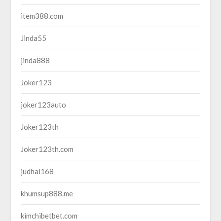
item388.com
Jinda55
jinda888
Joker123
joker123auto
Joker123th
Joker123th.com
judhai168
khumsup888.me
kimchibetbet.com