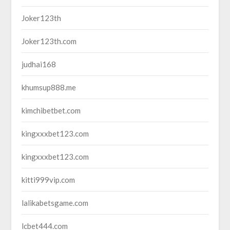
Joker123th
Joker123th.com
judhai168
khumsup888.me
kimchibetbet.com
kingxxxbet123.com
kingxxxbet123.com
kitti999vip.com
lalikabetsgame.com
lcbet444.com