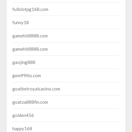
fullslotpg168.com
funny18
gamehit8888.com
gamehit8888.com
gaojing888
gem99ths.com
goatbetroyalcasino.com
goatza888fin.com
golden456
happy168