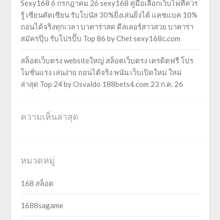
Sexy168 6 กรกฎาคม 26 sexy168 คู่มือเลือกเว็บไพ่ที่ควร
รู้ เซียนตัดเซียน รับโบนัส 30%ยิ่งเล่นยิ่งได้ แคชแบค 10%
ถอนได้จริงทุกเวลา บาคาร่าสด ดีลเลอร์สาวสวย บาคาร่า
สมัครปุ๊บ รับโปรปั๊บ Top 86 by Chet sexy168c.com
สล็อตเว็บตรง websiteใหญ่ สล็อตเว็บตรง เครดิตฟรี โปร
โมชั่นแรง เล่นง่าย ถอนได้จริง พนัน เว็บเปิดใหม่ ใหม่
ล่าสุด Top 24 by Osvaldo 188bets4.com 23 ก.ค. 26
ความเห็นล่าสุด
หมวดหมู่
168 สล็อต
1688sagame