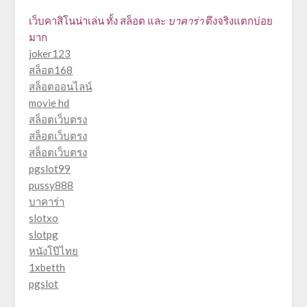
เว็บคาสิโนน่าเล่น ทั้ง
สล็อต
และ
บาคาร่า
ตึงจริงแตกบ่อย
มาก
joker123
สล็อต168
สล็อตออนไลน์
movie hd
สล็อตเว็บตรง
สล็อตเว็บตรง
สล็อตเว็บตรง
pgslot99
pussy888
บาคาร่า
slotxo
slotpg
หนังโป๊ไทย
1xbetth
pgslot