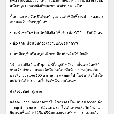
บทความนี้ที่ผมจะมาเหลาให้ฟังแบบหมดเปลือก ไม่มีอวย ไม่มีผู้
สนับสนุน เล่าจากสิ่งที่พบมากับตัวล้วนๆนะครับ!
ขั้นตอนการสมัครมิได้ขอข้อมูลส่วนตัวที่ลึกซึ้งจนน่าสยดสยอง
เลยนะครับ สำคัญๆมีแค่:
• เบอร์โทรศัพท์โทรศัพท์มือถือ (เพื่อรับรหัส OTP การันตีตัวตน)
• ชื่อ-สกุล (ที่จำเป็นต้องตรงกับบัญชีธนาคาร)
• เลขที่บัญชี หรือ ทรูมันนี่ วอลเล็ต (สำหรับใช้เบิกเงิน)
ใช้เวลาไม่ถึง 2 นาที ยูสเซอร์ก็อนุมัติ หลังจากนั้นเครดิตฟรีก็
กระเด้งเข้ากระเป๋าเครดิตในเกมโดยทันที 50 บาท (บางเว็บ
บางทีอาจจะแจก 100 บาท สุดแท้แต่ตอนโปรโมชั่น) สิ่งนี้ทำให้
ผมใส่ใจได้ว่า ตลาดเว็บไซต์พนันออนไลน์เขา
กำลังชิงชัยกันสูงมาก
สล็อตxo การแจกเครดิตฟรีไม่ใช่การคดโกงเสมอ แต่ว่ามันคือ
“กลยุทธ์การตลาด” เสมือนพวกเราไปเดินห้างแล้วมีพนักงาน
ยื่นขนมชิ้นเล็กๆให้ชิมฟรีนั่นแหละนะครับ หากเราลองแล้ว