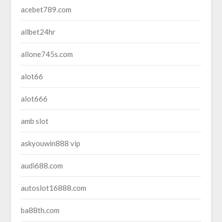
acebet789.com
allbet24hr
allone745s.com
alot66
alot666
amb slot
askyouwin888 vip
audi688.com
autoslot16888.com
ba88th.com