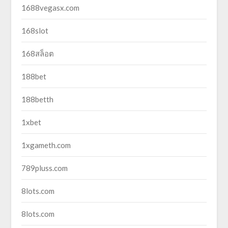
1688vegasx.com
168slot
168สล็อต
188bet
188betth
1xbet
1xgameth.com
789pluss.com
8lots.com
8lots.com