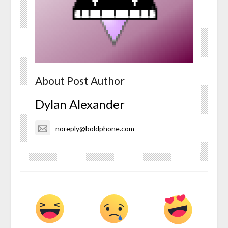
About Post Author
Dylan Alexander
noreply@boldphone.com