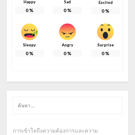
Happy
Sad
Excited
0
%
0
%
0
%
Sleepy
Angry
Surprise
0
%
0
%
0
%
ค้นหา
สำหรับ:
การเข้าใจถึงความต้องการและความ