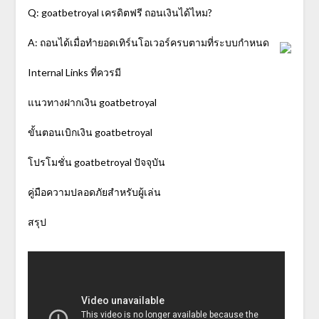
Q: goatbetroyal เครดิตฟรี ถอนเงินได้ไหม?
A: ถอนได้เมื่อทำยอดเทิร์นโอเวอร์ครบตามที่ระบบกำหนด
Internal Links ที่ควรมี
แนวทางฝากเงิน goatbetroyal
ขั้นตอนเบิกเงิน goatbetroyal
โปรโมชั่น goatbetroyal ปัจจุบัน
คู่มือความปลอดภัยสำหรับผู้เล่น
สรุป