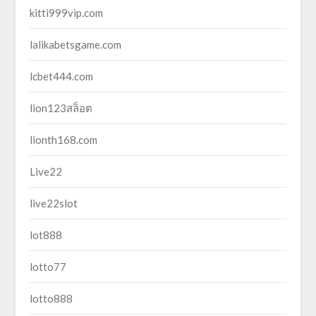
kitti999vip.com
lalikabetsgame.com
lcbet444.com
lion123สล็อต
lionth168.com
Live22
live22slot
lot888
lotto77
lotto888