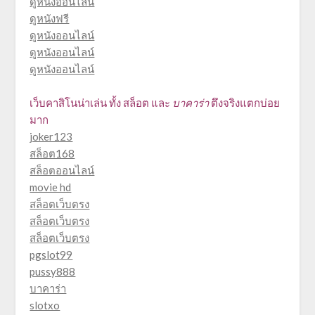
ดูหนังออนไลน์
ดูหนังฟรี
ดูหนังออนไลน์
ดูหนังออนไลน์
ดูหนังออนไลน์
เว็บคาสิโนน่าเล่น ทั้ง
สล็อต
และ
บาคาร่า
ตึงจริงแตกบ่อย
มาก
joker123
สล็อต168
สล็อตออนไลน์
movie hd
สล็อตเว็บตรง
สล็อตเว็บตรง
สล็อตเว็บตรง
pgslot99
pussy888
บาคาร่า
slotxo