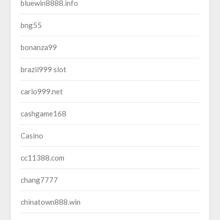
bluewin8888.info
bng55
bonanza99
brazil999 slot
carlo999.net
cashgame168
Casino
cc11388.com
chang7777
chinatown888.win