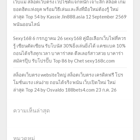
เว็บแม่ สล็อตเว็บตรง เวปไซต์แจกหนัก เจาะลึก สล็อต เกม
ยอดฮิตแห่งยุค พร้อมวิธีเล่นและสิ่งที่มือใหม่ต้องรู้ ใหม่
ล่าสุด Top 54 by Kassie Jin888.asia 12 September 2569
พนันออนไลน์
Sexy168 6 กรกฎาคม 26 sexy168 คู่มือเลือกเว็บไพ่ที่ควร
รู้ เซียนตัดเซียน รับโบนัส 30%ยิ่งเล่นยิ่งได้ แคชแบค 10%
ถอนได้จริงทุกเวลา บาคาร่าสด ดีลเลอร์สาวสวย บาคาร่า
สมัครปุ๊บ รับโปรปั๊บ Top 86 by Chet sexy168c.com
สล็อตเว็บตรง websiteใหญ่ สล็อตเว็บตรง เครดิตฟรี โปร
โมชั่นแรง เล่นง่าย ถอนได้จริง พนัน เว็บเปิดใหม่ ใหม่
ล่าสุด Top 24 by Osvaldo 188bets4.com 23 ก.ค. 26
ความเห็นล่าสุด
หมวดหมู่