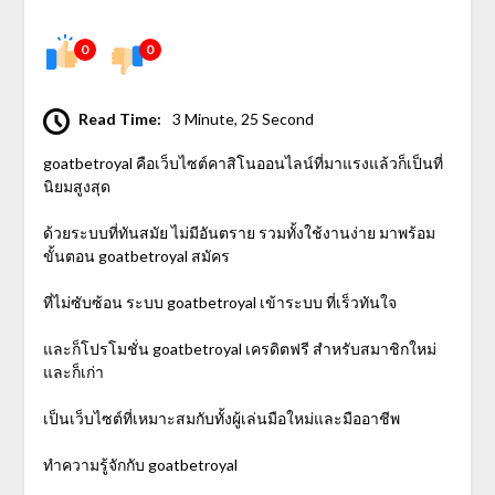
0
0
Read Time:
3 Minute, 25 Second
goatbetroyal คือเว็บไซต์คาสิโนออนไลน์ที่มาแรงแล้วก็เป็นที่
นิยมสูงสุด
ด้วยระบบที่ทันสมัย ไม่มีอันตราย รวมทั้งใช้งานง่าย มาพร้อม
ขั้นตอน goatbetroyal สมัคร
ที่ไม่ซับซ้อน ระบบ goatbetroyal เข้าระบบ ที่เร็วทันใจ
และก็โปรโมชั่น goatbetroyal เครดิตฟรี สำหรับสมาชิกใหม่
และก็เก่า
เป็นเว็บไซต์ที่เหมาะสมกับทั้งผู้เล่นมือใหม่และมืออาชีพ
ทำความรู้จักกับ goatbetroyal