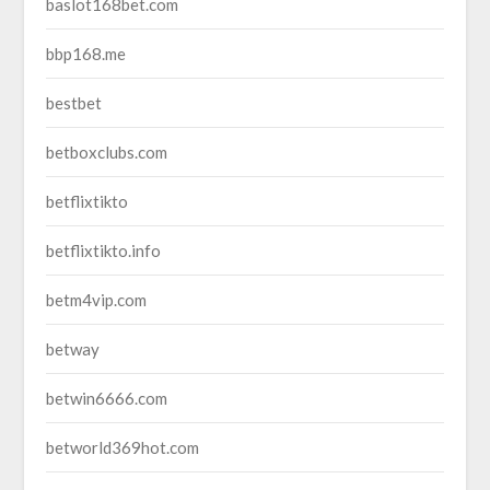
baslot168bet.com
bbp168.me
bestbet
betboxclubs.com
betflixtikto
betflixtikto.info
betm4vip.com
betway
betwin6666.com
betworld369hot.com