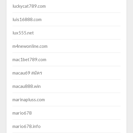
luckycat789.com
luis16888.com
lux555.net
m4newonline.com
mac1bet789.com
macau69 สมัคร
macau888.win
marinapluss.com
mario678
mario678.info