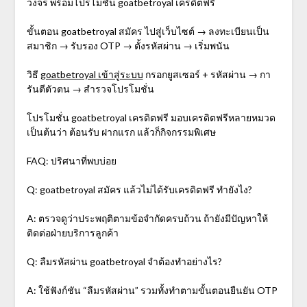
วงจร พร้อมโปรโมชั่น goatbetroyal เครดิตฟรี
ขั้นตอน goatbetroyal สมัคร ไปสู่เว็บไซต์ → ลงทะเบียนเป็น
สมาชิก → รับรอง OTP → ตั้งรหัสผ่าน → เริ่มพนัน
วิธี
goatbetroyal เข้าสู่ระบบ
กรอกยูสเซอร์ + รหัสผ่าน → กา
รันตีตัวตน → สำรวจโปรโมชั่น
โปรโมชั่น goatbetroyal เครดิตฟรี มอบเครดิตฟรีหลายหมวด
เป็นต้นว่า ต้อนรับ ฝากแรก แล้วก็กิจกรรมพิเศษ
FAQ: ปริศนาที่พบบ่อย
Q: goatbetroyal สมัคร แล้วไม่ได้รับเครดิตฟรี ทำยังไง?
A: ตรวจดูว่าประพฤติตามข้อจำกัดครบถ้วน ถ้ายังมีปัญหาให้
ติดต่อฝ่ายบริการลูกค้า
Q: ลืมรหัสผ่าน goatbetroyal จำต้องทำอย่างไร?
A: ใช้ฟังก์ชัน “ลืมรหัสผ่าน” รวมทั้งทำตามขั้นตอนยืนยัน OTP