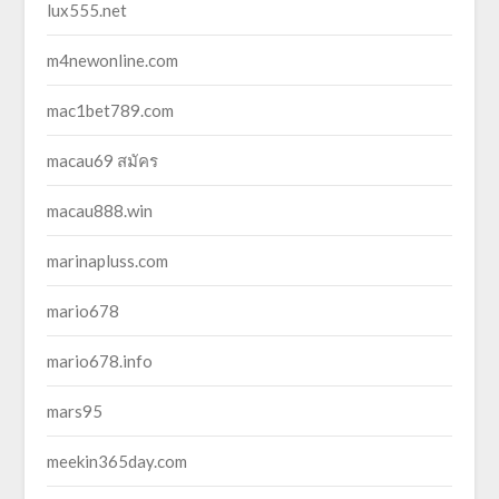
lux555.net
m4newonline.com
mac1bet789.com
macau69 สมัคร
macau888.win
marinapluss.com
mario678
mario678.info
mars95
meekin365day.com