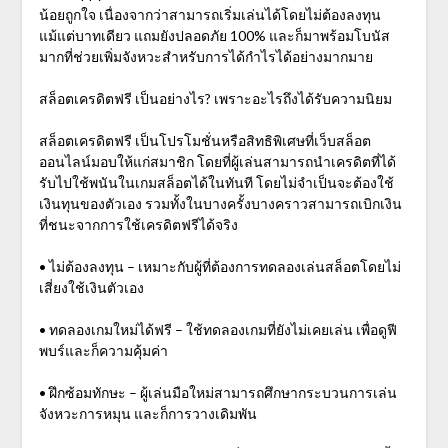
น้อยถูกใจ เนื่องจากว่าสามารถเริ่มเล่นได้โดยไม่ต้องลงทุน
แม้แต่บาทเดียว แถมยังปลอดภัย 100% และก็มาพร้อมโบนัส
มากที่ช่วยเพิ่มจังหวะสำหรับการได้กำไรได้อย่างมากมาย
สล็อตเครดิตฟรี เป็นอย่างไร? เพราะอะไรถึงได้รับความนิยม
สล็อตเครดิตฟรี เป็นโปรโมชั่นหรือสิทธิพิเศษที่เว็บสล็อต
ออนไลน์มอบให้แก่สมาชิก โดยที่ผู้เล่นสามารถนำเครดิตที่ได้
รับไปใช้พนันในเกมสล็อตได้ในทันที โดยไม่จำเป็นจะต้องใช้
เงินทุนของตัวเอง รวมทั้งในบางครั้งบางคราวสามารถเบิกเงิน
ที่ชนะจากการใช้เครดิตฟรีได้จริง
• ไม่ต้องลงทุน – เหมาะกับผู้ที่ต้องการทดลองเล่นสล็อตโดยไม่
เสี่ยงใช้เงินตัวเอง
• ทดลองเกมใหม่ได้ฟรี – ใช้ทดลองเกมที่ยังไม่เคยเล่น เพื่อดูฟี
พบร์และก็ความคุ้มค่า
• ฝึกซ้อมทักษะ – ผู้เล่นมือใหม่สามารถศึกษากระบวนการเล่น
จังหวะการหมุน และก็การวางเดิมพัน