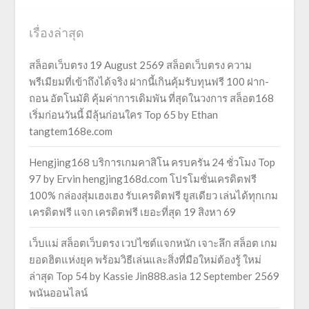
เรื่องล่าสุด
สล็อตเว็บตรง 19 August 2569 สล็อตเว็บตรง ความ
พรีเมียมที่เข้าถึงได้จริง ฝากนี้เกินคุ้มรับทุนฟรี 100 ฝาก-
ถอน อัตโนมัติ คุ้มค่าการเดิมพัน ที่สุดในวงการ สล็อต168
เริ่มก่อนวันนี้ มีลุ้นก่อนใคร Top 65 by Ethan
tangtem168e.com
Hengjing168 บริการเกมคาสิโน ครบครัน 24 ชั่วโมง Top
97 by Ervin hengjing168d.com โปรโมชั่นเครดิตฟรี
100% กล่องสุ่มเฮงเฮง รับเครดิตฟรี ยูสเดียว เล่นได้ทุกเกม
เครดิตฟรี แจก เครดิตฟรี เยอะที่สุด 19 สิงหา 69
เว็บแม่ สล็อตเว็บตรง เวปไซต์แจกหนัก เจาะลึก สล็อต เกม
ยอดฮิตแห่งยุค พร้อมวิธีเล่นและสิ่งที่มือใหม่ต้องรู้ ใหม่
ล่าสุด Top 54 by Kassie Jin888.asia 12 September 2569
พนันออนไลน์