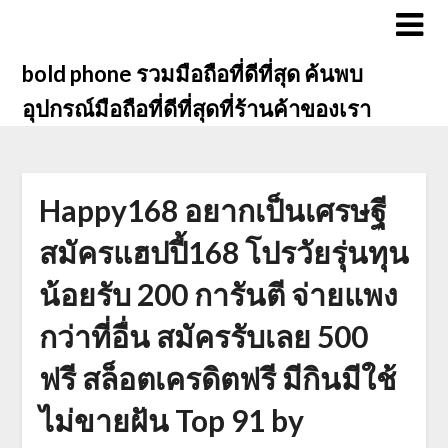
Skip
to
content
bold phone รวมมือถือที่ดีที่สุด ค้นพบ
อุปกรณ์มือถือที่ดีที่สุดที่ร้านค้าของเรา
Happy168 อยากเป็นเศรษฐี
สมัครแฮปปี้168 โปรวัยรุ่นทุน
น้อยรับ 200 การันตี จ่ายแพง
กว่าที่อื่น สมัครรับเลย 500
ฟรี สล็อตเครดิตฟรี มีกินมีใช้
ไม่ขายฝัน Top 91 by