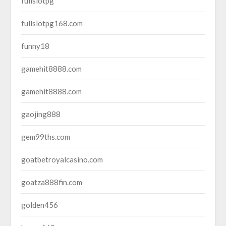
fullslotpg
fullslotpg168.com
funny18
gamehit8888.com
gamehit8888.com
gaojing888
gem99ths.com
goatbetroyalcasino.com
goatza888fin.com
golden456