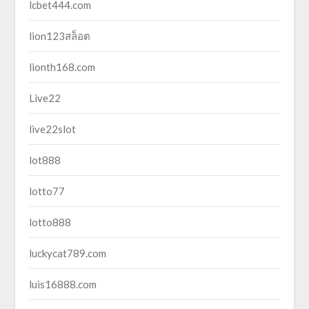
lcbet444.com
lion123สล็อต
lionth168.com
Live22
live22slot
lot888
lotto77
lotto888
luckycat789.com
luis16888.com