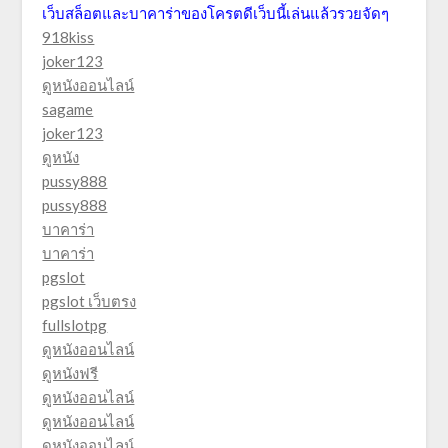
เว็บสล็อตและบาคาร่าของโครตดีเว็บนี้เล่นแล้วรวยจัดๆ
918kiss
joker123
ดูหนังออนไลน์
sagame
joker123
ดูหนัง
pussy888
pussy888
บาคาร่า
บาคาร่า
pgslot
pgslot เว็บตรง
fullslotpg
ดูหนังออนไลน์
ดูหนังฟรี
ดูหนังออนไลน์
ดูหนังออนไลน์
ดูหนังออนไลน์