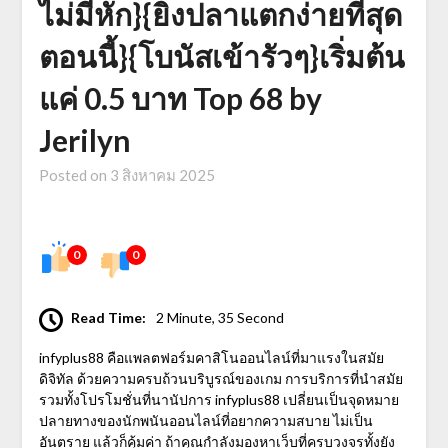
ไม่มีหัก}{ยิงปลาแตกง่ายที่สุด
ตอนนี้}{โบนัสเข้ารัวๆ}เริ่มต้น
แค่ 0.5 บาท Top 68 by
Jerilyn
Posted on
3 สิงหาคม 2025
0
0
Read Time:
2 Minute, 35 Second
infyplus88 คือแพลตฟอร์มคาสิโนออนไลน์ที่มาแรงในสมัย
ดิจิทัล ด้วยความครบถ้วนบริบูรณ์ของเกม การบริการที่นำสมัย
รวมทั้งโปรโมชั่นที่นานัปการ infyplus88 เปลี่ยนเป็นจุดหมาย
ปลายทางของนักพนันออนไลน์ที่อยากความสบาย ไม่เป็น
อันตราย แล้วก็คุ้มค่า ถ้าคุณกำลังมองหาเว็บที่ครบวงจรทั้งยัง