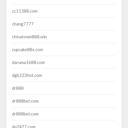
cc11388.com
chang7777
chinatown888.win
cupcake88x.com
daruma1688.com
dgb222hot.com
dr888
dr888bet.com
dr888bet.com
du2477.com