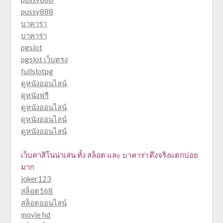
pussy888
บาคาร่า
บาคาร่า
pgslot
pgslot เว็บตรง
fullslotpg
ดูหนังออนไลน์
ดูหนังฟรี
ดูหนังออนไลน์
ดูหนังออนไลน์
ดูหนังออนไลน์
เว็บคาสิโนน่าเล่น ทั้ง
สล็อต
และ
บาคาร่า
ตึงจริงแตกบ่อย
มาก
joker123
สล็อต168
สล็อตออนไลน์
movie hd