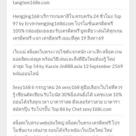
tangtem168e.com
Hengjing168 บริการเกมคาสิโน ครบครัน 24 ชั่วโมง Top
97 by Ervin hengjing168d.com โปรโมชั่นเครดิตฟรี
100% กล่องสุ่มเฮงเฮง รับเครดิตฟรี ยูสเดียว เล่นได้ทุกเกม
เครดิตฟรี แจก เครดิตฟรี เยอะที่สุด 19 สิงหา 69
เว็บแม่ สล็อตเว็บตรง เวปไซต์แจกหนัก เจาะลึก สล็อต เกม
ยอดฮิตแห่งยุค พร้อมวิธีเล่นและสิ่งที่มือใหม่ต้องรู้ ใหม่
ล่าสุด Top 54 by Kassie Jin888.asia 12 September 2569
พนันออนไลน์
Sexy168 6 กรกฎาคม 26 sexy168 คู่มือเลือกเว็บไพ่ที่ควร
รู้ เซียนตัดเซียน รับโบนัส 30%ยิ่งเล่นยิ่งได้ แคชแบค 10%
ถอนได้จริงทุกเวลา บาคาร่าสด ดีลเลอร์สาวสวย บาคาร่า
สมัครปุ๊บ รับโปรปั๊บ Top 86 by Chet sexy168c.com
สล็อตเว็บตรง websiteใหญ่ สล็อตเว็บตรง เครดิตฟรี โปร
โมชั่นแรง เล่นง่าย ถอนได้จริง พนัน เว็บเปิดใหม่ ใหม่