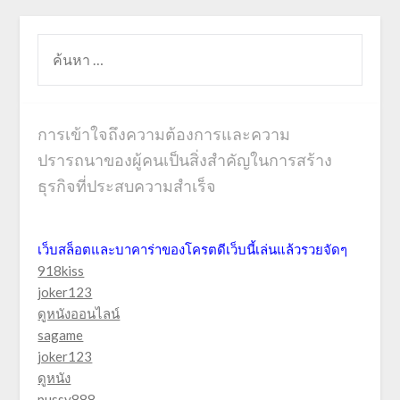
ค้นหา
สำหรับ:
การเข้าใจถึงความต้องการและความ
ปรารถนาของผู้คนเป็นสิ่งสำคัญในการสร้าง
ธุรกิจที่ประสบความสำเร็จ
เว็บสล็อตและบาคาร่าของโครตดีเว็บนี้เล่นแล้วรวยจัดๆ
918kiss
joker123
ดูหนังออนไลน์
sagame
joker123
ดูหนัง
pussy888