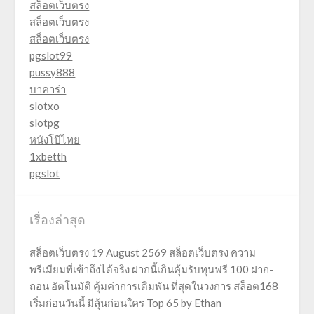
สล็อตเว็บตรง
สล็อตเว็บตรง
สล็อตเว็บตรง
pgslot99
pussy888
บาคาร่า
slotxo
slotpg
หนังโป๊ไทย
1xbetth
pgslot
เรื่องล่าสุด
สล็อตเว็บตรง 19 August 2569 สล็อตเว็บตรง ความ
พรีเมียมที่เข้าถึงได้จริง ฝากนี้เกินคุ้มรับทุนฟรี 100 ฝาก-
ถอน อัตโนมัติ คุ้มค่าการเดิมพัน ที่สุดในวงการ สล็อต168
เริ่มก่อนวันนี้ มีลุ้นก่อนใคร Top 65 by Ethan