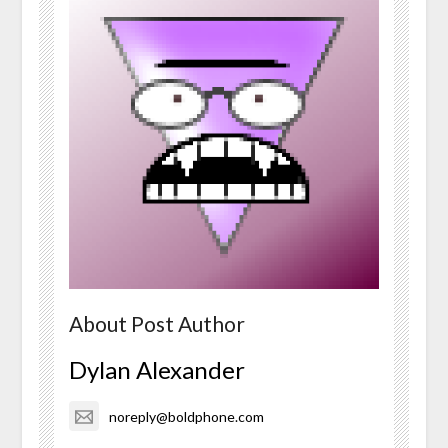
About Post Author
Dylan Alexander
noreply@boldphone.com