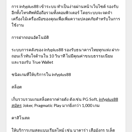
การ infyplus88 เข้าระบบ ทำเป็นง่ายผ่านหน้าเว็บไซต์ รองรับ
อีกทั้งโทรศัพท์มือถือรวมทั้งคอมพิวเตอร์ โดยระบบจะจดจำ
เครื่องไม้เครื่องมือของคุณเพื่อเพิ่มความปลอดภัยสำหรับในการ
ใช้งาน
การฝากถอนอัตโนมัติ
ระบบการคลังของ infyplus88 รองรับธนาคารไทยทุกแห่ง ฝาก-
ถอนเร็วทันใจด้านใน 10 วินาที ไม่มีคุณค่าขนบธรรมเนียม
และรองรับ True Wallet
ชนิดเกมที่ให้บริการใน infyplus88
สล็อต
เก็บรวบรวมเกมสล็อตจากค่ายดัง ดังเช่น PG Soft,
infyplus88
สมัคร
Joker, Pragmatic Play มากยิ่งกว่า 1,000 เกม
คาสิโนสด
ให้บริการเกมสดแบบเรียลไทม์ เช่น บาคาร่า เสือมังกร รูเล็ต