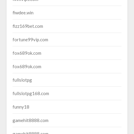
fiwdee.win
fizz169bet.com
fortune99vip.com
fox689ok.com
fox689ok.com
fullslotpg
fullslotpg168.com
funny18
gamehit8888.com
gamehit8888.com