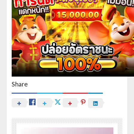
Share