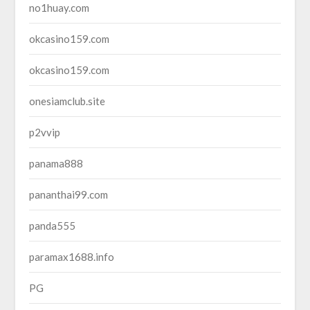
no1huay.com
okcasino159.com
okcasino159.com
onesiamclub.site
p2vvip
panama888
pananthai99.com
panda555
paramax1688.info
PG