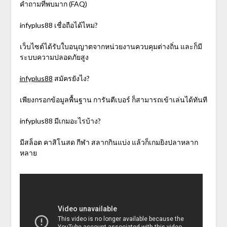
คำถามที่พบมาก (FAQ)
infyplus88 เชื่อถือได้ไหม?
เว็บไซต์ได้รับใบอนุญาตจากหน่วยงานควบคุมต่างถิ่น และก็มี
ระบบความปลอดภัยสูง
infyplus88
สมัครยังไง?
เพียงกรอกข้อมูลพื้นฐาน การันตีเบอร์ ก็สามารถเข้าเล่นได้ทันที
infyplus88 มีเกมอะไรบ้าง?
มีสล็อต คาสิโนสด กีฬา สลากกินแบ่ง แล้วก็เกมยิงปลาหลาก
หลาย