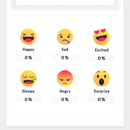
Happy
Sad
Excited
0
%
0
%
0
%
Sleepy
Angry
Surprise
0
%
0
%
0
%