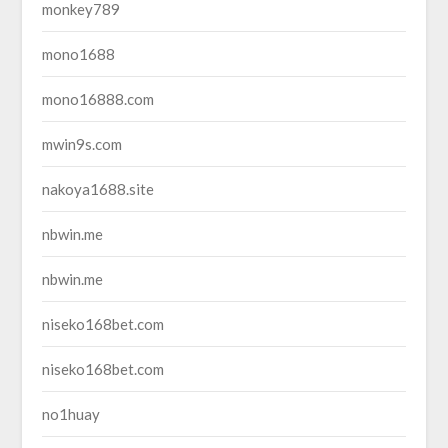
monkey789
mono1688
mono16888.com
mwin9s.com
nakoya1688.site
nbwin.me
nbwin.me
niseko168bet.com
niseko168bet.com
no1huay