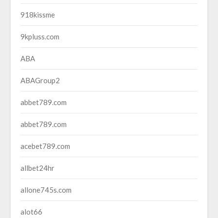
918kissme
9kpluss.com
ABA
ABAGroup2
abbet789.com
abbet789.com
acebet789.com
allbet24hr
allone745s.com
alot66