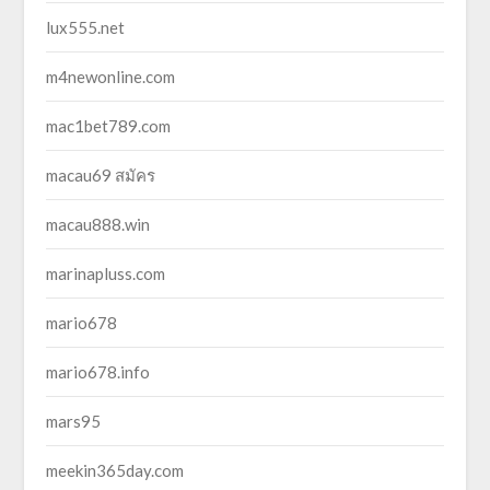
lux555.net
m4newonline.com
mac1bet789.com
macau69 สมัคร
macau888.win
marinapluss.com
mario678
mario678.info
mars95
meekin365day.com