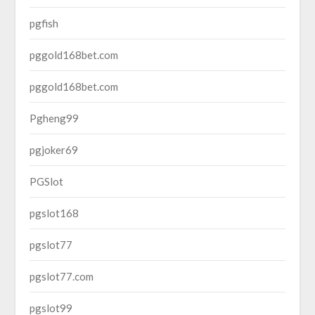
pgfish
pggold168bet.com
pggold168bet.com
Pgheng99
pgjoker69
PGSlot
pgslot168
pgslot77
pgslot77.com
pgslot99