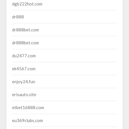
dgb222hot.com
dr888
dr888bet.com
dr888bet.com
du2477.com
ek4567.com
enjoy24.fun
erisauto.site
etbet16888.com
eu369clubs.com