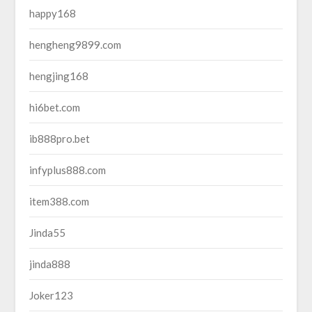
happy168
hengheng9899.com
hengjing168
hi6bet.com
ib888pro.bet
infyplus888.com
item388.com
Jinda55
jinda888
Joker123