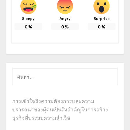
Sleepy
Angry
Surprise
0
%
0
%
0
%
ค้นหา
สำหรับ:
การเข้าใจถึงความต้องการและความ
ปรารถนาของผู้คนเป็นสิ่งสำคัญในการสร้าง
ธุรกิจที่ประสบความสำเร็จ