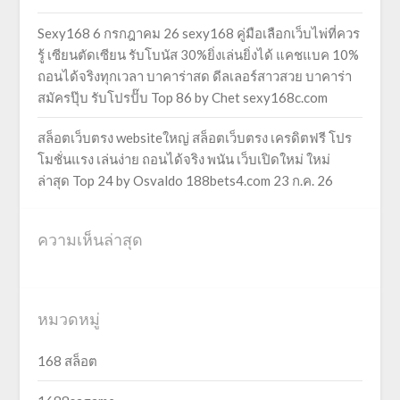
Sexy168 6 กรกฎาคม 26 sexy168 คู่มือเลือกเว็บไพ่ที่ควร
รู้ เซียนตัดเซียน รับโบนัส 30%ยิ่งเล่นยิ่งได้ แคชแบค 10%
ถอนได้จริงทุกเวลา บาคาร่าสด ดีลเลอร์สาวสวย บาคาร่า
สมัครปุ๊บ รับโปรปั๊บ Top 86 by Chet sexy168c.com
สล็อตเว็บตรง websiteใหญ่ สล็อตเว็บตรง เครดิตฟรี โปร
โมชั่นแรง เล่นง่าย ถอนได้จริง พนัน เว็บเปิดใหม่ ใหม่
ล่าสุด Top 24 by Osvaldo 188bets4.com 23 ก.ค. 26
ความเห็นล่าสุด
หมวดหมู่
168 สล็อต