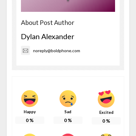
About Post Author
Dylan Alexander
noreply@boldphone.com
Happy
Sad
Excited
0
%
0
%
0
%