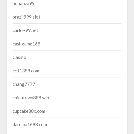
bonanza99
brazil999 slot
carlo999.net
cashgame168
Casino
cc11388.com
chang7777
chinatown888.win
cupcake88x.com
daruma1688.com