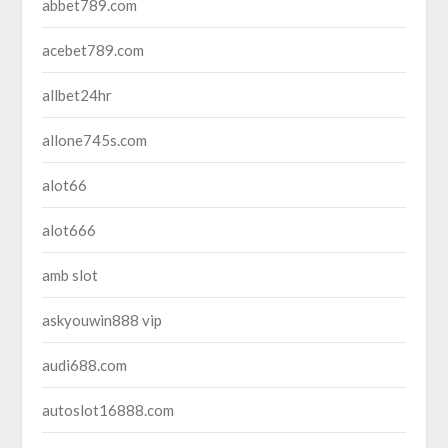
abbet789.com
acebet789.com
allbet24hr
allone745s.com
alot66
alot666
amb slot
askyouwin888 vip
audi688.com
autoslot16888.com