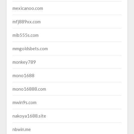
mexicanoo.com
mfj889xx.com
mib555s.com
mmgoldsbets.com
monkey789
mono1688
mono16888.com
mwin9s.com
nakoya1688.site
nbwin.me