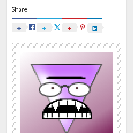
Share