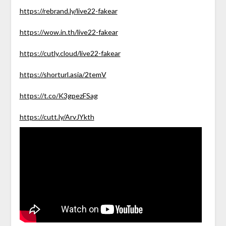
https://rebrand.ly/live22-fakear
https://wow.in.th/live22-fakear
https://cutly.cloud/live22-fakear
https://shorturl.asia/2temV
https://t.co/K3gpezFSag
https://cutt.ly/ArvJYkth