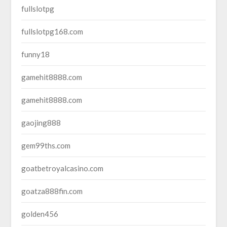
fullslotpg
fullslotpg168.com
funny18
gamehit8888.com
gamehit8888.com
gaojing888
gem99ths.com
goatbetroyalcasino.com
goatza888fin.com
golden456