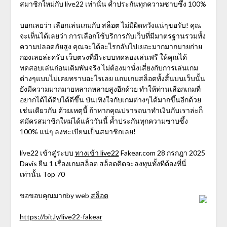
สมาชิกใหม่กับ live22 เท่านั้น ค้ำประกันทุกความซาบซึ้ง 100%
บอกเลยว่า เลือกเล่นเกมกับ สล็อต ไม่มีผิดหวังแน่ๆขอรับ! คุณ
จะเห็นได้เลยว่า การเลือกใช้บริการกับเว็บที่มีมาตรฐานรวมทั้ง
ความปลอดภัยสูง คุณจะได้อะไรกลับไปเยอะมากมากมายก่าย
กองเลยล่ะครับ เว็บตรงที่มีระบบทดลองเล่นฟรี ให้คุณได้
ทดสอบเล่นก่อนเดิมพันจริง ไม่ต้องมานั่งเสี่ยงกับการเล่นเกม
ต่างๆแบบไม่เคยทราบอะไรเลย แถมเกมสล็อตทั้งสิ้นบนเว็บนั้น
ยังมีความมากมายหลากหลายสูงอีกด้วย ทำให้ท่านเลือกเกมที่
อยากได้ได้ดิบได้ดีขึ้น บันเทิงใจกับเกมต่างๆได้มากขึ้นอีกด้วย
เช่นเดียวกัน ด้วยเหตุนี้ ถ้าหากคุณปรารถนาทำเงินกับเราล่ะก็
สมัครสมาชิกใหม่ได้แล้ววันนี้ ค้ำประกันทุกความซาบซึ้ง
100% แน่ๆ ลงทะเบียนเป็นสมาชิกเลย!
live22 เข้าสู่ระบบ
ทางเข้า live22
Fakear.com 28 กรกฎา 2025
Davis ยืน 1 เรื่องเกมสล็อต สล็อตคิดจะลงทุนทั้งทีต้องที่นี่
เท่านั้น Top 70
ขอขอบคุณมากby web
สล็อต
https://bit.ly/live22-fakear