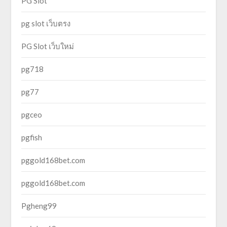
PG Slot
pg slot เว็บตรง
PG Slot เว็บใหม่
pg718
pg77
pgceo
pgfish
pggold168bet.com
pggold168bet.com
Pgheng99