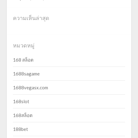
ความเห็นล่าสุด
หมวดหมู่
168 สล็อต
1688sagame
1688vegasx.com
168slot
168สล็อต
188bet