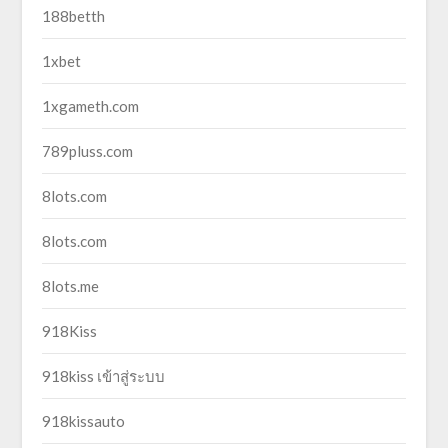
188betth
1xbet
1xgameth.com
789pluss.com
8lots.com
8lots.com
8lots.me
918Kiss
918kiss เข้าสู่ระบบ
918kissauto