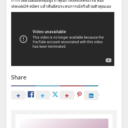
กำไรโดยไม่ต้องลงทุนสูง ถ้าคุณกำลังลังเลที่จะเริ่ม ลอง
shinobi24 สมัคร แล้วสัมผัสประสบการณ์จริงด้วยตัวคุณเอง
Share