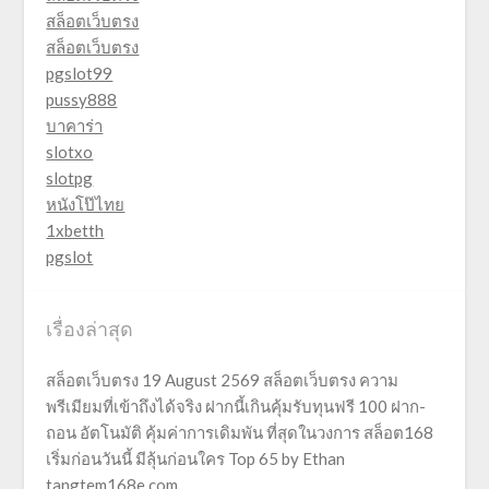
สล็อตเว็บตรง
สล็อตเว็บตรง
pgslot99
pussy888
บาคาร่า
slotxo
slotpg
หนังโป๊ไทย
1xbetth
pgslot
เรื่องล่าสุด
สล็อตเว็บตรง 19 August 2569 สล็อตเว็บตรง ความ
พรีเมียมที่เข้าถึงได้จริง ฝากนี้เกินคุ้มรับทุนฟรี 100 ฝาก-
ถอน อัตโนมัติ คุ้มค่าการเดิมพัน ที่สุดในวงการ สล็อต168
เริ่มก่อนวันนี้ มีลุ้นก่อนใคร Top 65 by Ethan
tangtem168e.com