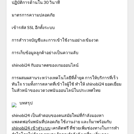
ปฏิบัติการด้านใน 30 วินาที
มาตรการความปลอดภัย
เข้ารหัส SSL อีกทั้งระบบ
การสำรวจบัญชีและการเข้าใช้งานอย่างเข้มงวด
การเก็บข้อมูลลูกค้าอย่างเป็นความลับ
shinobi24 กับอนาคตของเกมออนไลน์
การผสมผสานระหว่างเทคโนโลยีที่ล้ำยุค การให้บริการที่เร็ว
ทันใจ รวมทั้งการตลาดที่เข้าใจผู้ใช้ ทำให้ shinobi24 ยอดเยี่ยม
ในหัวหน้าของแวดวงพนันออนไลน์ในประเทศไทย
บทสรุป
shinobi24 เป็นคำตอบของคนสมัยใหม่ที่กำลังมองหา
แพลตฟอร์มพนันที่ปลอดภัย ใช้งานง่าย และก็มาพร้อมกับ
shinobi24 เข้าสู่ระบบ
เครดิตฟรี ที่ช่วยเพิ่มช่องทางในการทำ