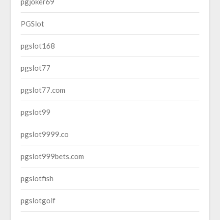
pgjoker69
PGSlot
pgslot168
pgslot77
pgslot77.com
pgslot99
pgslot9999.co
pgslot999bets.com
pgslotfish
pgslotgolf