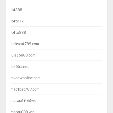
lot888
lotto77
lotto888
luckycat789.com
luis16888.com
lux555.net
m4newonline.com
mac1bet789.com
macau69 สมัคร
macau888.win