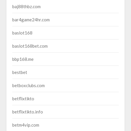
baj88thbz.com
bar4game24hr.com
baslot168
baslot168bet.com
bbp168.me
bestbet
betboxclubs.com
betflixtikto
betflixtikto.info
betm4vip.com