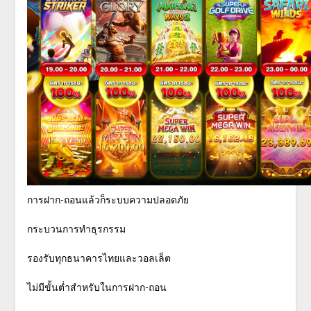
การฝาก-ถอนแล้วก็ระบบความปลอดภัย
กระบวนการทำธุรกรรม
รองรับทุกธนาคารไทยและวอลเล็ต
ไม่มีขั้นต่ำสำหรับในการฝาก-ถอน