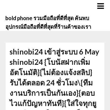
Skip
to
content
bold phone รวมมือถือที่ดีที่สุด ค้นพบ
อุปกรณ์มือถือที่ดีที่สุดที่ร้านค้าของเรา
shinobi24 เข้าสู่ระบบ 6 May
shinobi24 {โบนัสฝากเพิ่ม
อัตโนมัติ}{ไม่ต้องแจ้งสลิป}
รับได้ตลอด 24 ชั่วโมง\{ทีม
งานบริการเป็นกันเอง}{ตอบ
ไวแก้ปัญหาทันที}{ใส่ใจทุกยู