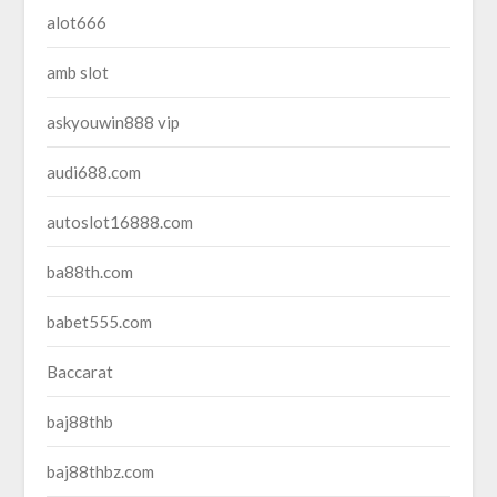
alot666
amb slot
askyouwin888 vip
audi688.com
autoslot16888.com
ba88th.com
babet555.com
Baccarat
baj88thb
baj88thbz.com