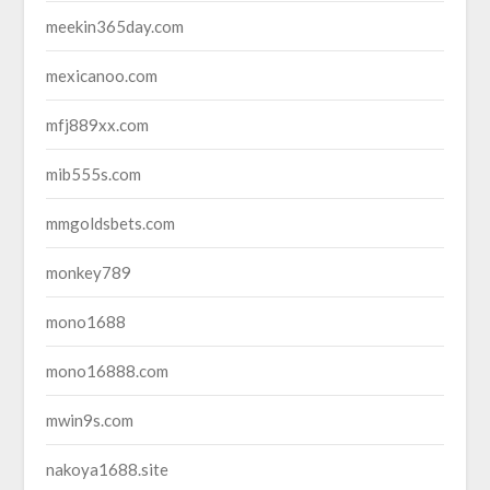
meekin365day.com
mexicanoo.com
mfj889xx.com
mib555s.com
mmgoldsbets.com
monkey789
mono1688
mono16888.com
mwin9s.com
nakoya1688.site