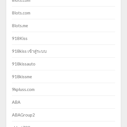
8lots.com
8lots.com
8lots.me
918Kiss
918kiss เข้าสู่ระบบ
918kissauto
918kissme
9kpluss.com
ABA
ABAGroup2