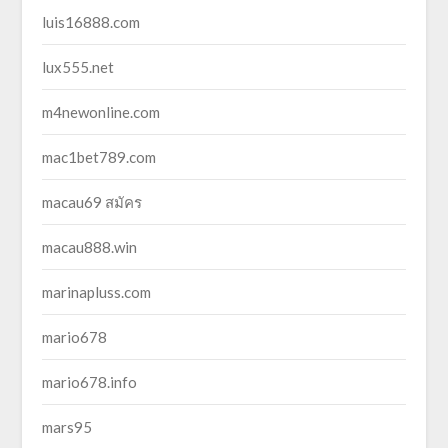
luis16888.com
lux555.net
m4newonline.com
mac1bet789.com
macau69 สมัคร
macau888.win
marinapluss.com
mario678
mario678.info
mars95