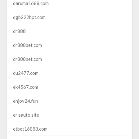
daruma1688.com
dgb222hot.com
dr888
dr888bet.com
dr888bet.com
du2477.com
ek4567.com
enjoy24.fun
erisauto.site
etbet16888.com