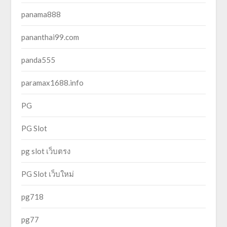
panama888
pananthai99.com
panda555
paramax1688.info
PG
PG Slot
pg slot เว็บตรง
PG Slot เว็บใหม่
pg718
pg77