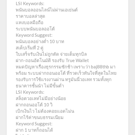
LSI Keywords:
พนันบอลออนไลน์ไม่ผ่านเอเย่นต์
ราคาบอลล่าสุด
แทงบอลมือถือ
ระบบพนันบอลออโต้
Keyword Suggest:
พนันบอลอย่างต่ำ 10 บาท
สเต็ปเริ่มที่ 2 คู่
ใบเสร็จรับเงินไม่ถูกตัด จ่ายเต็มทุกบิล
ฝาก-ถอนอัตโนมัติ รองรับ True Wallet
หมดปัญหาเรื่องธุรกรรมชักช้า เพราะว่า baj88thb มา
พร้อม ระบบฝากถอนออโต้ ที่รวดเร็วทันใจที่สุดในไทย
รองรับการใช้แรงงานผ่าน ทรูมันนี่วอเลท รวมทั้งทุก
ธนาคารชั้นนำ ไม่มีขั้นต่ำ
LSI Keywords:
สล็อตวอเลทไม่มีอย่างน้อย
ฝากถอนออโต้ 10 วิ
เบิกเงินไว ไม่ต้องคอยแอดไม่น
ฝากไร้ค่าขนบธรรมเนียม
Keyword Suggest:
ฝาก 1 บาทก็ถอนได้