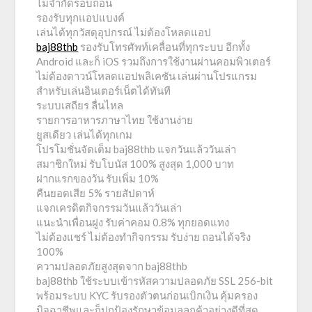
ไม่จำกัดรอบถอน
รองรับทุกแอปแบงค์
เล่นได้ทุกวัสดุอุปกรณ์ ไม่ต้องโหลดแอป
baj88thb
รองรับโทรศัพท์เคลื่อนที่ทุกระบบ อีกทั้ง
Android และก็ iOS รวมถึงการใช้งานผ่านคอมพิวเตอร์
ไม่ต้องดาวน์โหลดแอปพลิเคชัน เล่นผ่านโปรแกรม
สำหรับเล่นอินเตอร์เน็ตได้ทันที
ระบบเสถียร ลื่นไหล
รายการอาหารภาษาไทย ใช้งานง่าย
ยูสเดียว เล่นได้ทุกเกม
โปรโมชั่นจัดเต็ม baj88thb แจกวันแล้ววันเล่า
สมาชิกใหม่ รับโบนัส 100% สูงสุด 1,000 บาท
ฝากแรกของวัน รับเพิ่ม 10%
คืนยอดเสีย 5% รายสัปดาห์
แจกเครดิตกิจกรรมวันแล้ววันเล่า
แนะนำเพื่อนฝูง รับค่าคอม 0.8% ทุกยอดแทง
ไม่ต้องแชร์ ไม่ต้องทำกิจกรรม รับง่าย ถอนได้จริง
100%
ความปลอดภัยสูงสุดจาก baj88thb
baj88thb ใช้ระบบเข้ารหัสความปลอดภัย SSL 256-bit
พร้อมระบบ KYC รับรองตัวตนก่อนเบิกเงิน คุ้มครอง
มิจฉาชีพและก็ปกป้องรักษาข้อมูลลูกค้าอย่างดีที่สุด