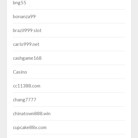
bng55
bonanza99
brazil999 slot
carlo999.net
cashgame168
Casino
cc11388.com
chang7777
chinatown888.win
cupcake88x.com