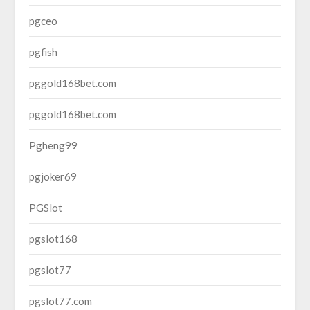
pgceo
pgfish
pggold168bet.com
pggold168bet.com
Pgheng99
pgjoker69
PGSlot
pgslot168
pgslot77
pgslot77.com