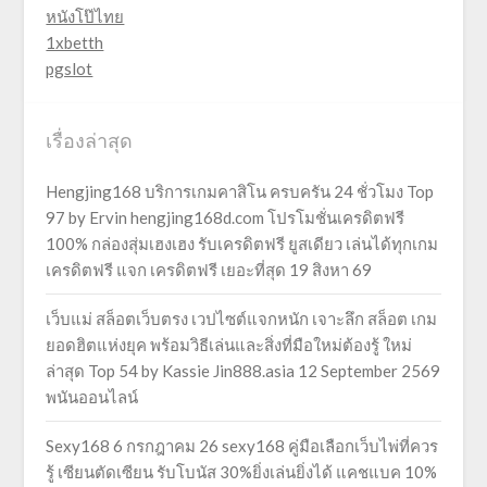
หนังโป๊ไทย
1xbetth
pgslot
เรื่องล่าสุด
Hengjing168 บริการเกมคาสิโน ครบครัน 24 ชั่วโมง Top
97 by Ervin hengjing168d.com โปรโมชั่นเครดิตฟรี
100% กล่องสุ่มเฮงเฮง รับเครดิตฟรี ยูสเดียว เล่นได้ทุกเกม
เครดิตฟรี แจก เครดิตฟรี เยอะที่สุด 19 สิงหา 69
เว็บแม่ สล็อตเว็บตรง เวปไซต์แจกหนัก เจาะลึก สล็อต เกม
ยอดฮิตแห่งยุค พร้อมวิธีเล่นและสิ่งที่มือใหม่ต้องรู้ ใหม่
ล่าสุด Top 54 by Kassie Jin888.asia 12 September 2569
พนันออนไลน์
Sexy168 6 กรกฎาคม 26 sexy168 คู่มือเลือกเว็บไพ่ที่ควร
รู้ เซียนตัดเซียน รับโบนัส 30%ยิ่งเล่นยิ่งได้ แคชแบค 10%