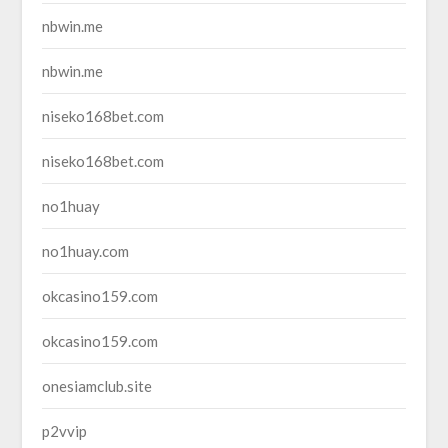
nbwin.me
nbwin.me
niseko168bet.com
niseko168bet.com
no1huay
no1huay.com
okcasino159.com
okcasino159.com
onesiamclub.site
p2vvip