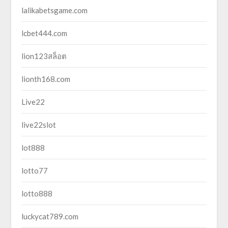
lalikabetsgame.com
lcbet444.com
lion123สล็อต
lionth168.com
Live22
live22slot
lot888
lotto77
lotto888
luckycat789.com