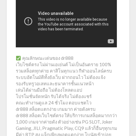
คุณลักษณะเด่นของ dr888
เว็บไซต์ตรง ไม่ผ่านเอเย่นต์ ไม่เป็นอันตราย 100%
รวมสล็อตทุกค่าย คาสิโนทุกแนว กีฬาออนไลน์ครบ
ระบบอัตโนมัติทั้งยังเว็บ ฝากถอนไว ไม่ต้องแจ้ง
รองรับทรูวอเลทและธนาคารชั้นแนวหน้า
เล่นได้ผ่านมือถือ ไม่ต้องโหลดแอป
โปรโมชั่นจัดหนัก รับได้จริง ไม่ต้องแชร์
คณะทำงานดูแล 24 ชั่วโมง ตอบแชตไว
dr888 สล็อตแตกง่าย เกมมาก ค่ายดังครบ
dr888 สล็อตเว็บไซต์ตรง ให้บริการเกมสล็อตมากกว่า
1,000 เกมจากค่ายดัง ตัวอย่างเช่น PG SLOT, Joker
Gaming, JILI, Pragmatic Play, CQ9 แล้วก็อื่นๆทุกเกม
มีค่า RTP สูง แจ็กเพียงพอตแตกง่าย โบนัสเข้าบ่อย