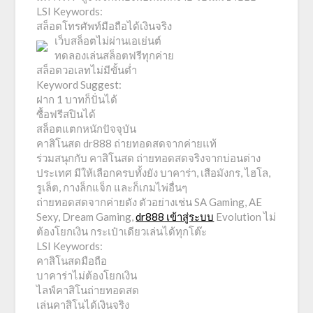
LSI Keywords:
สล็อตโทรศัพท์มือถือได้เงินจริง
เว็บสล็อตไม่ผ่านเอเย่นต์
ทดลองเล่นสล็อตฟรีทุกค่าย
สล็อตวอเลทไม่มีขั้นต่ำ
Keyword Suggest:
ฝาก 1 บาทก็ปั่นได้
ซื้อฟรีสปินได้
สล็อตแตกหนักปัจจุบัน
คาสิโนสด dr888 ถ่ายทอดสดจากค่ายแท้
ร่วมสนุกกับ คาสิโนสด ถ่ายทอดสดจริงจากบ่อนต่าง
ประเทศ มีให้เลือกครบทั้งยัง บาคาร่า, เสือมังกร, ไฮโล,
รูเล็ต, กางล็กแจ็ก และก็เกมไพ่อื่นๆ
ถ่ายทอดสดจากค่ายดัง ตัวอย่างเช่น SA Gaming, AE
Sexy, Dream Gaming,
dr888 เข้าสู่ระบบ
Evolution ไม่
ต้องโยกเงิน กระเป๋าเดียวเล่นได้ทุกโต๊ะ
LSI Keywords:
คาสิโนสดมือถือ
บาคาร่าไม่ต้องโยกเงิน
ไลฟ์คาสิโนถ่ายทอดสด
เล่นคาสิโนได้เงินจริง