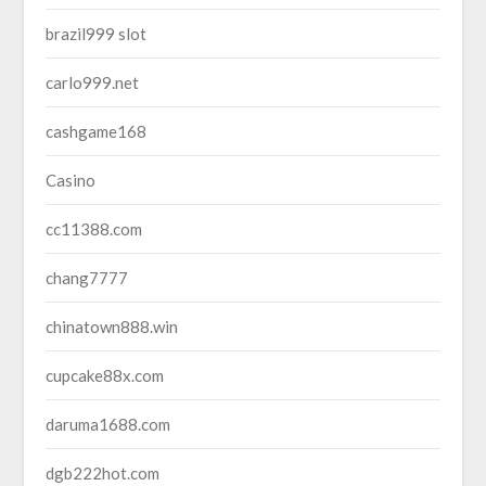
brazil999 slot
carlo999.net
cashgame168
Casino
cc11388.com
chang7777
chinatown888.win
cupcake88x.com
daruma1688.com
dgb222hot.com