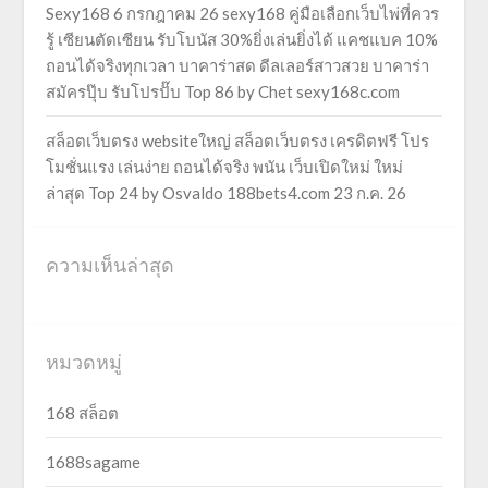
Sexy168 6 กรกฎาคม 26 sexy168 คู่มือเลือกเว็บไพ่ที่ควร
รู้ เซียนตัดเซียน รับโบนัส 30%ยิ่งเล่นยิ่งได้ แคชแบค 10%
ถอนได้จริงทุกเวลา บาคาร่าสด ดีลเลอร์สาวสวย บาคาร่า
สมัครปุ๊บ รับโปรปั๊บ Top 86 by Chet sexy168c.com
สล็อตเว็บตรง websiteใหญ่ สล็อตเว็บตรง เครดิตฟรี โปร
โมชั่นแรง เล่นง่าย ถอนได้จริง พนัน เว็บเปิดใหม่ ใหม่
ล่าสุด Top 24 by Osvaldo 188bets4.com 23 ก.ค. 26
ความเห็นล่าสุด
หมวดหมู่
168 สล็อต
1688sagame