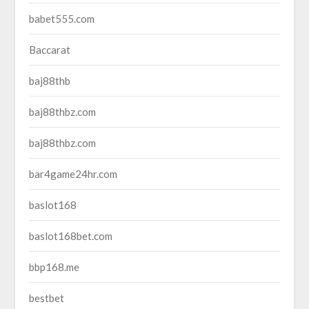
babet555.com
Baccarat
baj88thb
baj88thbz.com
baj88thbz.com
bar4game24hr.com
baslot168
baslot168bet.com
bbp168.me
bestbet