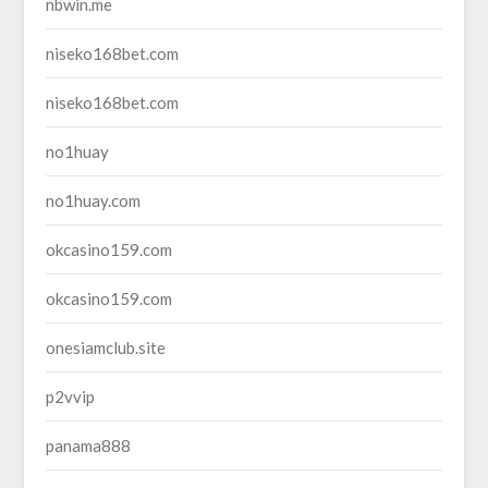
nbwin.me
niseko168bet.com
niseko168bet.com
no1huay
no1huay.com
okcasino159.com
okcasino159.com
onesiamclub.site
p2vvip
panama888