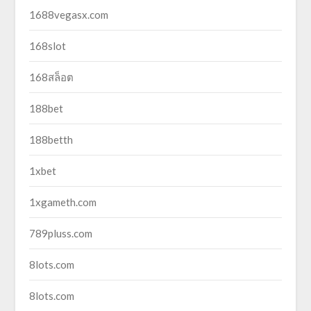
1688vegasx.com
168slot
168สล็อต
188bet
188betth
1xbet
1xgameth.com
789pluss.com
8lots.com
8lots.com