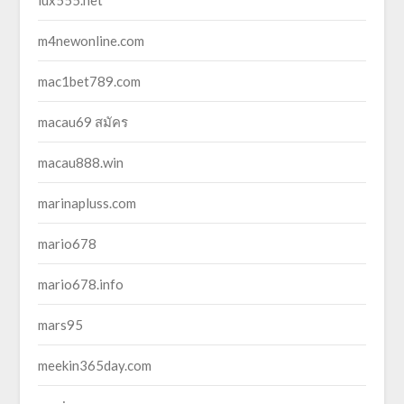
lux555.net
m4newonline.com
mac1bet789.com
macau69 สมัคร
macau888.win
marinapluss.com
mario678
mario678.info
mars95
meekin365day.com