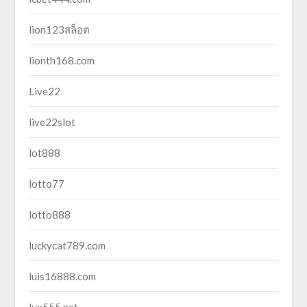
lion123สล็อต
lionth168.com
Live22
live22slot
lot888
lotto77
lotto888
luckycat789.com
luis16888.com