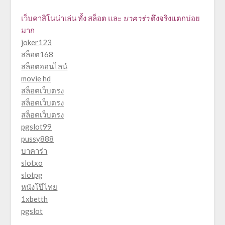
เว็บคาสิโนน่าเล่น ทั้ง
สล็อต
และ
บาคาร่า
ตึงจริงแตกบ่อย
มาก
joker123
สล็อต168
สล็อตออนไลน์
movie hd
สล็อตเว็บตรง
สล็อตเว็บตรง
สล็อตเว็บตรง
pgslot99
pussy888
บาคาร่า
slotxo
slotpg
หนังโป๊ไทย
1xbetth
pgslot