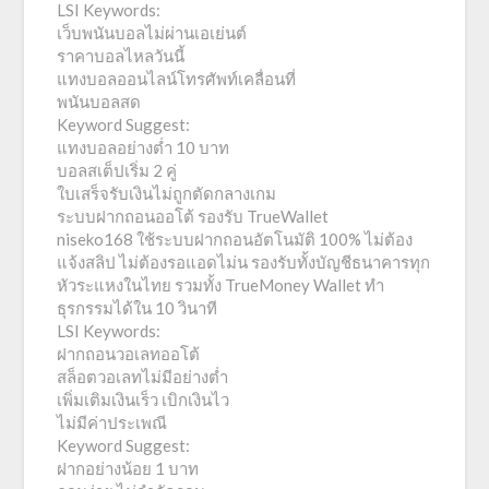
LSI Keywords:
เว็บพนันบอลไม่ผ่านเอเย่นต์
ราคาบอลไหลวันนี้
แทงบอลออนไลน์โทรศัพท์เคลื่อนที่
พนันบอลสด
Keyword Suggest:
แทงบอลอย่างต่ำ 10 บาท
บอลสเต็ปเริ่ม 2 คู่
ใบเสร็จรับเงินไม่ถูกตัดกลางเกม
ระบบฝากถอนออโต้ รองรับ TrueWallet
niseko168 ใช้ระบบฝากถอนอัตโนมัติ 100% ไม่ต้อง
แจ้งสลิป ไม่ต้องรอแอดไม่น รองรับทั้งบัญชีธนาคารทุก
หัวระแหงในไทย รวมทั้ง TrueMoney Wallet ทำ
ธุรกรรมได้ใน 10 วินาที
LSI Keywords:
ฝากถอนวอเลทออโต้
สล็อตวอเลทไม่มีอย่างต่ำ
เพิ่มเติมเงินเร็ว เบิกเงินไว
ไม่มีค่าประเพณี
Keyword Suggest:
ฝากอย่างน้อย 1 บาท