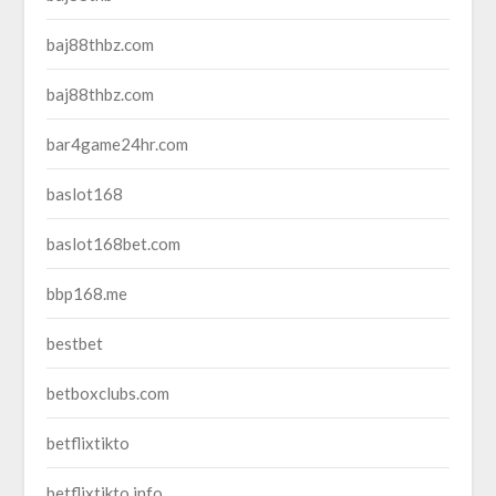
baj88thbz.com
baj88thbz.com
bar4game24hr.com
baslot168
baslot168bet.com
bbp168.me
bestbet
betboxclubs.com
betflixtikto
betflixtikto.info