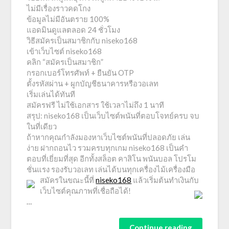
ไม่มีเรื่องราวคดโกง
ข้อมูลไม่มีอันตราย 100%
แอดมินดูแลตลอด 24 ชั่วโมง
วิธีสมัครเป็นสมาชิกกับ niseko168
เข้าเว็บไซต์ niseko168
คลิก “สมัครเป็นสมาชิก”
กรอกเบอร์โทรศัพท์ + ยืนยัน OTP
ตั้งรหัสผ่าน + ผูกบัญชีธนาคารหรือวอเลท
เริ่มเล่นได้ทันที
สมัครฟรี ไม่ใช้เอกสาร ใช้เวลาไม่ถึง 1 นาที
สรุป: niseko168 เป็นเว็บไซต์พนันที่ตอบโจทย์ครบ จบ
ในที่เดียว
ถ้าหากคุณกำลังมองหาเว็บไซต์พนันที่ปลอดภัย เล่น
ง่าย ฝากถอนไว รวมครบทุกเกม niseko168 เป็นคำ
ตอบที่เยี่ยมที่สุด อีกทั้งสล็อต คาสิโน พนันบอล โปรโม
ชั่นแรง รองรับวอเลท เล่นได้บนทุกเครื่องไม้เครื่องมือ
สมัครในขณะนี้ที่
niseko168
แล้วเริ่มต้นทำเงินกับ
เว็บไซต์คุณภาพที่เชื่อถือได้!
…
Continue reading