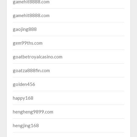
gamehit8888.com
gamehit8888.com
gaojing888
gem99ths.com
goatbetroyalcasino.com
goatza888fin.com
golden456
happy168
hengheng9899.com
hengjing168