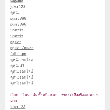
sagame
joker123
ดูหนัง
pussy888
pussy888
บาคาร่า
บาคาร่า
pgslot
pgslot เว็บตรง
fullslotpg
ดูหนังออนไลน์
ดูหนังฟรี
ดูหนังออนไลน์
ดูหนังออนไลน์
ดูหนังออนไลน์
เว็บคาสิโนน่าเล่น ทั้ง
สล็อต
และ
บาคาร่า
ตึงจริงแตกบ่อย
มาก
joker123