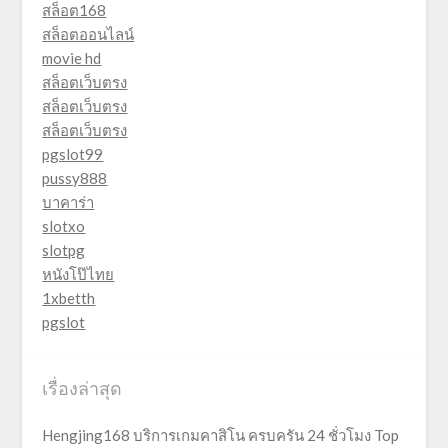
สล็อต168
สล็อตออนไลน์
movie hd
สล็อตเว็บตรง
สล็อตเว็บตรง
สล็อตเว็บตรง
pgslot99
pussy888
บาคาร่า
slotxo
slotpg
หนังโป๊ไทย
1xbetth
pgslot
เรื่องล่าสุด
Hengjing168 บริการเกมคาสิโน ครบครัน 24 ชั่วโมง Top