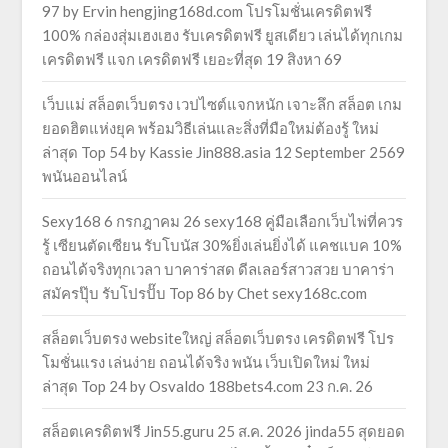
97 by Ervin hengjing168d.com โปรโมชั่นเครดิตฟรี
100% กล่องสุ่มเฮงเฮง รับเครดิตฟรี ยูสเดียว เล่นได้ทุกเกม
เครดิตฟรี แจก เครดิตฟรี เยอะที่สุด 19 สิงหา 69
เว็บแม่ สล็อตเว็บตรง เวปไซต์แจกหนัก เจาะลึก สล็อต เกม
ยอดฮิตแห่งยุค พร้อมวิธีเล่นและสิ่งที่มือใหม่ต้องรู้ ใหม่
ล่าสุด Top 54 by Kassie Jin888.asia 12 September 2569
พนันออนไลน์
Sexy168 6 กรกฎาคม 26 sexy168 คู่มือเลือกเว็บไพ่ที่ควร
รู้ เซียนตัดเซียน รับโบนัส 30%ยิ่งเล่นยิ่งได้ แคชแบค 10%
ถอนได้จริงทุกเวลา บาคาร่าสด ดีลเลอร์สาวสวย บาคาร่า
สมัครปุ๊บ รับโปรปั๊บ Top 86 by Chet sexy168c.com
สล็อตเว็บตรง websiteใหญ่ สล็อตเว็บตรง เครดิตฟรี โปร
โมชั่นแรง เล่นง่าย ถอนได้จริง พนัน เว็บเปิดใหม่ ใหม่
ล่าสุด Top 24 by Osvaldo 188bets4.com 23 ก.ค. 26
สล็อตเครดิตฟรี Jin55.guru 25 ส.ค. 2026 jinda55 สุดยอด