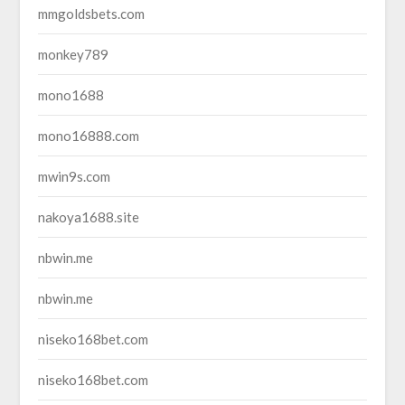
mmgoldsbets.com
monkey789
mono1688
mono16888.com
mwin9s.com
nakoya1688.site
nbwin.me
nbwin.me
niseko168bet.com
niseko168bet.com