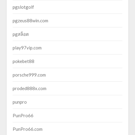
pgslotgolf
pgzeus88win.com
pgสล็อต
play97vip.com
pokebet88
porsche999.com
proded888x.com
punpro
PunPro66
PunPro66.com