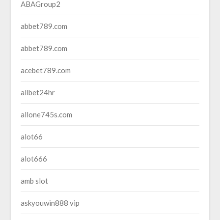
ABAGroup2
abbet789.com
abbet789.com
acebet789.com
allbet24hr
allone745s.com
alot66
alot666
amb slot
askyouwin888 vip