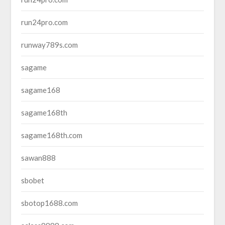
run24pro.com
runway789s.com
sagame
sagame168
sagame168th
sagame168th.com
sawan888
sbobet
sbotop1688.com