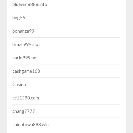
bluewin8888.info
bng55
bonanza99
brazil999 slot
carlo999.net
cashgame168
Casino
cc11388.com
chang7777
chinatown888.win