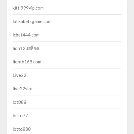
kitti999vip.com
lalikabetsgame.com
lcbet444.com
lion123สล็อต
lionth168.com
Live22
live22slot
lot888
lotto77
lotto888