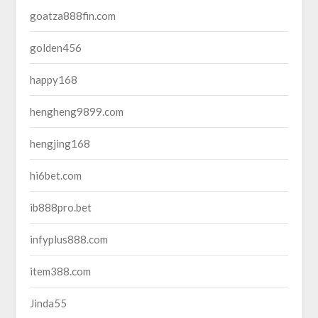
goatza888fin.com
golden456
happy168
hengheng9899.com
hengjing168
hi6bet.com
ib888pro.bet
infyplus888.com
item388.com
Jinda55