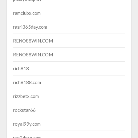
ramclubx.com
rasri365day.com
RENO88WIN.COM
RENO88WIN.COM
rich818
rich8188.com
rizzbetx.com
rockstar66
royal99y.com
run24pro.com