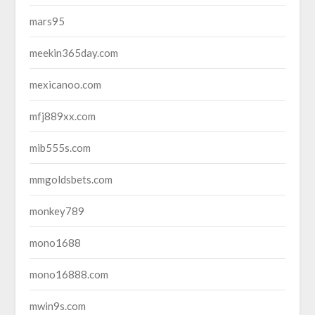
mars95
meekin365day.com
mexicanoo.com
mfj889xx.com
mib555s.com
mmgoldsbets.com
monkey789
mono1688
mono16888.com
mwin9s.com