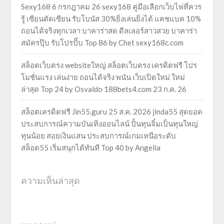
Sexy168 6 กรกฎาคม 26 sexy168 คู่มือเลือกเว็บไพ่ที่ควร
รู้ เซียนตัดเซียน รับโบนัส 30%ยิ่งเล่นยิ่งได้ แคชแบค 10%
ถอนได้จริงทุกเวลา บาคาร่าสด ดีลเลอร์สาวสวย บาคาร่า
สมัครปุ๊บ รับโปรปั๊บ Top 86 by Chet sexy168c.com
สล็อตเว็บตรง websiteใหญ่ สล็อตเว็บตรง เครดิตฟรี โปร
โมชั่นแรง เล่นง่าย ถอนได้จริง พนัน เว็บเปิดใหม่ ใหม่
ล่าสุด Top 24 by Osvaldo 188bets4.com 23 ก.ค. 26
สล็อตเครดิตฟรี Jin55.guru 25 ส.ค. 2026 jinda55 สุดยอด
ประสบการณ์ความบันเทิงออนไลน์ ปั้นทุนจิ๋มเป็นทุนใหญ่
ทุนน้อย สอยเงินแสน ประสบการณ์เกมเหนือระดับ
สล็อต55 เริ่มสนุกได้ทันที Top 40 by Angelia
ความเห็นล่าสุด