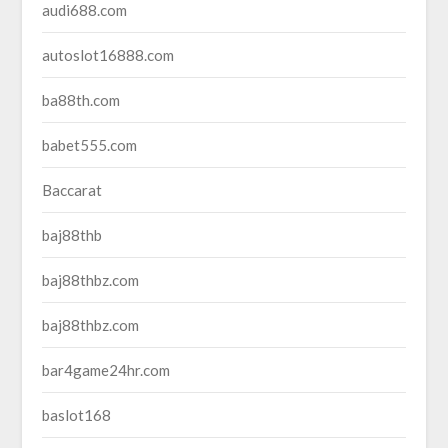
audi688.com
autoslot16888.com
ba88th.com
babet555.com
Baccarat
baj88thb
baj88thbz.com
baj88thbz.com
bar4game24hr.com
baslot168