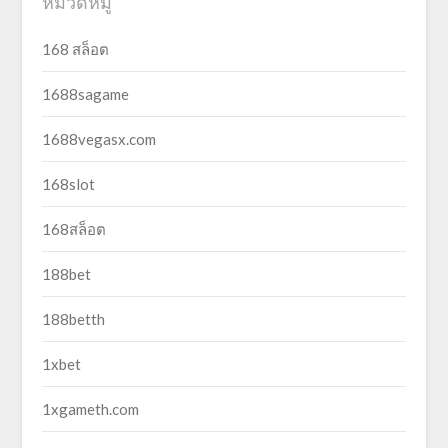
หมวดหมู่
168 สล็อต
1688sagame
1688vegasx.com
168slot
168สล็อต
188bet
188betth
1xbet
1xgameth.com