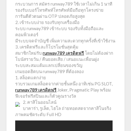
กระบวนการ สมัคร runway789 ใช้เวลาไม่เกิน 1 นาที
รองรับเบอร์โทรศัพท์โทรศัพท์มือถือทุกโครงข่าย
การันตีตัวตนผ่าน OTP ปลอดภัยสูงสุด
2. เข้าระบบง่าย รองรับทุกเครื่องมือ
ระบบ runway789 เข้าระบบ รองรับทั้งมือถือและ
คอมพิวเตอร์
มีระบบจดจำบัญชี เพิ่มความสะดวกทุกครั้งที่เข้าใช้งาน
3. เครดิตฟรีและก็โปรโมชั่นสุดคุ้ม
สมาชิกใหม่รับ
runway789 เครดิตฟรี
โดยไม่ต้องฝาก
โบนัสรายวัน / คืนยอดเสีย / เสนอแนะเพื่อนฝูง
ระบบสะสมแต้มแลกเปลี่ยนของขวัญ
เกมยอดฮิตบน runway789 ที่ต้องลอง
1. สล็อตแตกง่าย
รวบรวมเกมสล็อตจากค่ายชั้นหนึ่ง อาทิเช่น PG SLOT,
runway789 เครดิตฟรี
Joker, Pragmatic Play พร้อม
ฟีเจอร์ฟรีสปินและก็ตัวคูณรางวัล
2. คาสิโนออนไลน์
บาคาร่า, รูเล็ต, ไฮโล ถ่ายทอดสดจากคาสิโนจริง
ภาพคมชัดระดับ Full HD