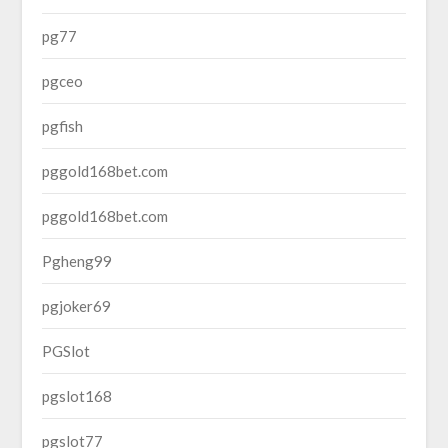
pg77
pgceo
pgfish
pggold168bet.com
pggold168bet.com
Pgheng99
pgjoker69
PGSlot
pgslot168
pgslot77