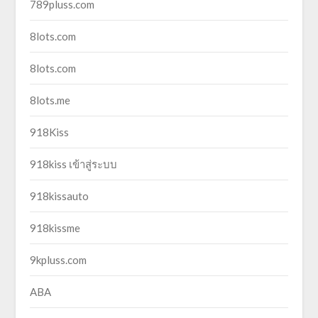
789pluss.com
8lots.com
8lots.com
8lots.me
918Kiss
918kiss เข้าสู่ระบบ
918kissauto
918kissme
9kpluss.com
ABA