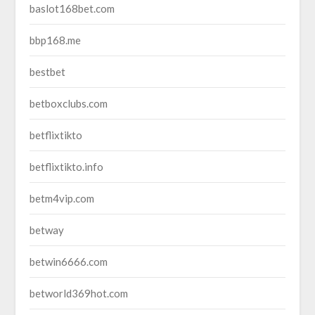
baslot168bet.com
bbp168.me
bestbet
betboxclubs.com
betflixtikto
betflixtikto.info
betm4vip.com
betway
betwin6666.com
betworld369hot.com