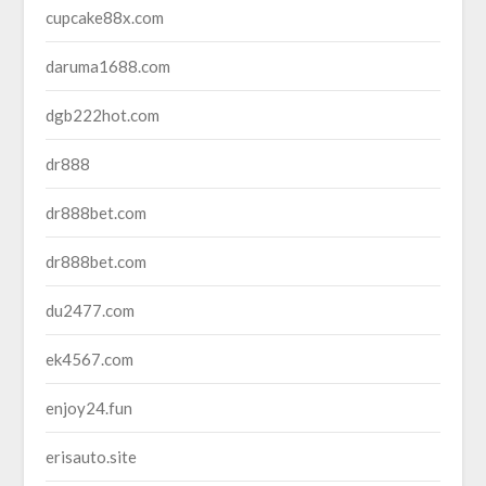
cupcake88x.com
daruma1688.com
dgb222hot.com
dr888
dr888bet.com
dr888bet.com
du2477.com
ek4567.com
enjoy24.fun
erisauto.site