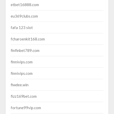
etbet16888.com
eu369clubs.com
fafa 123 slot
fcharoenkit168.com
finfinbet789.com
finnivips.com
finnivips.com
fiwdee.win
fizz169bet.com
fortune99vip.com