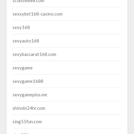
sclass8888.com
sexxybet168-casino.com
sexy168
sexyauto168
sexybaccarat168.com
sexygame
sexygame1688
sexygameplus.me
shinobi24hr.com
sing55fun.com