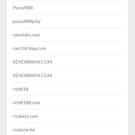
Pussy888
pussy888play
ramclubx.com
rasri365day.com
RENO88WIN.COM
RENO88WIN.COM
rich818
rich8188.com
rizzbetx.com
rockstar66