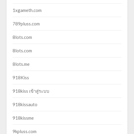
1xgameth.com
789pluss.com
8lots.com
8lots.com
8lots.me
918Kiss
918kiss เข้าสู่ระบบ
918kissauto
918kissme
9kpluss.com