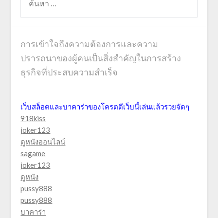
สำหรับ:
การเข้าใจถึงความต้องการและความ
ปรารถนาของผู้คนเป็นสิ่งสำคัญในการสร้าง
ธุรกิจที่ประสบความสำเร็จ
เว็บสล็อตและบาคาร่าของโครตดีเว็บนี้เล่นแล้วรวยจัดๆ
918kiss
joker123
ดูหนังออนไลน์
sagame
joker123
ดูหนัง
pussy888
pussy888
บาคาร่า