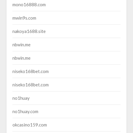
mono16888.com
mwin9s.com
nakoya1688.site
nbwin.me
nbwin.me
niseko168bet.com
niseko168bet.com
no1huay
no1huay.com
okcasino159.com