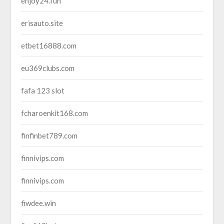
enjoy24.fun
erisauto.site
etbet16888.com
eu369clubs.com
fafa 123 slot
fcharoenkit168.com
finfinbet789.com
finnivips.com
finnivips.com
fiwdee.win