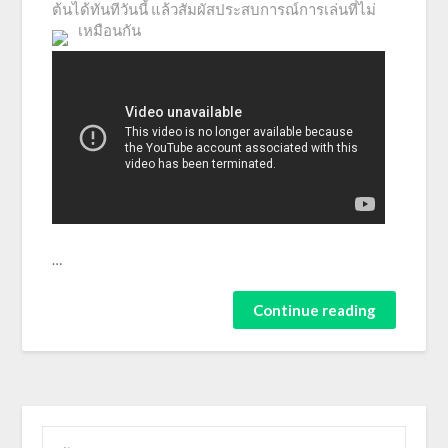
ต้นได้ทันทีวันนี้ แล้วสัมผัสประสบการณ์การเล่นที่ไม่
เหมือนกัน
…
Continue reading
ค้นหา