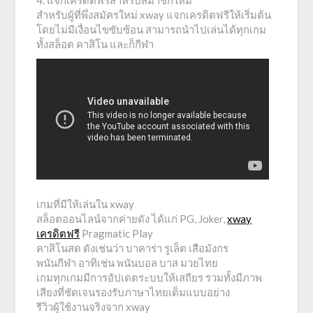
4. แจกเครดิตฟรีสำหรับสมาชิกใหม่
สำหรับผู้ที่พึ่งสมัครใหม่ xway แจกเครดิตฟรีให้เริ่มต้น
โดยไม่มีเงื่อนไขซับซ้อน สามารถนำไปเล่นได้ทุกเกม
ทั้งสล็อต คาสิโน และก็กีฬา
เกมที่มีให้เล่นใน xway
สล็อตออนไลน์จากค่ายดัง ได้แก่ PG, Joker,
xway
เครดิตฟรี
Pragmatic Play
คาสิโนสด ดังเช่นว่า บาคาร่า รูเล็ต เสือมังกร
พนันกีฬา อาทิเช่น พนันบอล บาส มวยไทย
เกมทุกเกมมีการอัปเดตระบบให้เสถียร รวมทั้งมีภาพ
เสียงที่ชัดเจนรองรับภาษาไทยเต็มแบบอย่าง
รีวิวผู้ใช้งานจริงจาก xway