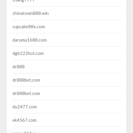
chinatown888.win
cupcake88x.com
daruma1688.com
dgb222hot.com
dr888
dr888bet.com
dr888bet.com
du2477.com
ek4567.com