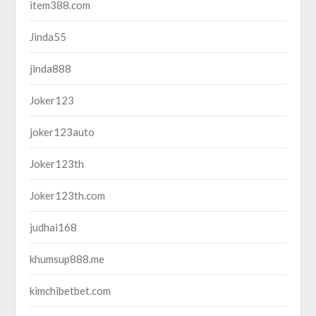
item388.com
Jinda55
jinda888
Joker123
joker123auto
Joker123th
Joker123th.com
judhai168
khumsup888.me
kimchibetbet.com