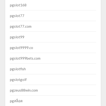
pgslot168
pgslot77
pgslot77.com
pgslot99
pgslot9999.co
pgslot999bets.com
pgslotfish
pgslotgolf
pgzeus88win.com
pgสล็อต