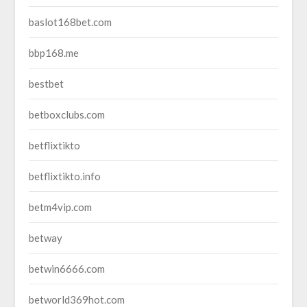
baslot168bet.com
bbp168.me
bestbet
betboxclubs.com
betflixtikto
betflixtikto.info
betm4vip.com
betway
betwin6666.com
betworld369hot.com