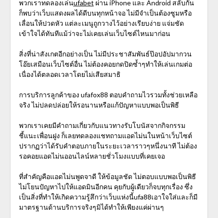
พวกเราทดลองเล่น
ufabet
ผ่าน iPhone และ Android สลับกัน
ก็พบว่าเว็บแสดงผลได้ดีบนทุกหน้าจอ ไม่มีจำเป็นต้องซูมหรือ
เลื่อนให้ปวดหัว แต่ละเมนูถูกวางไว้อย่างเรียบง่าย แจ่มชัด
เข้าใจได้ทันทีแม้ว่าจะไม่เคยเล่นเว็บไซต์ไหนมาก่อน
สิ่งที่น่าสังเกตอีกอย่างเป็น ไม่มีประชาสัมพันธ์ป๊อปอัปมากวน
โอ๊ยเสมือนเว็บไซต์อื่น ไม่ต้องคอยกดปิดซ้ำๆทำให้เล่นเกมต่อ
เนื่องได้ตลอดเวลาโดยไม่เสียสมาธิ
การบริการลูกค้าของ ufafox88 ตอบคำถามไวรวมทั้งช่วยเหลือ
จริง ไม่ปลดปล่อยให้รอนานหรือแก้ปัญหาแบบพอเป็นพิธี
พวกเราเคยมีคำถามเกี่ยวกับแนวทางรับโบนัสจากกิจกรรม
ชี้แนะเพื่อนฝูง ก็เลยทดลองแชทถามแอดไม่นในหน้าเว็บไซต์
ปรากฏว่าได้รับคำตอบภายในระยะเวลาราวๆหนึ่งนาที ไม่ต้อง
รอคอยแอดไม่นออนไลน์หลายชั่วโมงแบบที่เคยเจอ
ที่สำคัญคือแอดไม่นพูดจาดี ให้ข้อมูลชัด ไม่ตอบแบบพอเป็นพิธี
ไม่โยนปัญหาไปให้แอดมินอีกคน คุยกับผู้เดียวก็จบทุกเรื่อง ซึ่ง
เป็นสิ่งที่ทำให้เกิดความรู้สึกว่าเว็บแห่งนี้ufa88เอาใจใส่และก็มี
มาตรฐานด้านบริการจริงๆมิได้ทำให้เพียงแค่ผ่านๆ