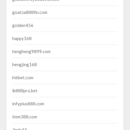
goatza888fin.com
golden456
happy168
hengheng9899.com
hengjing168
hi6bet.com
ib888pro.bet
infyplus888.com
item388.com
Jinda55