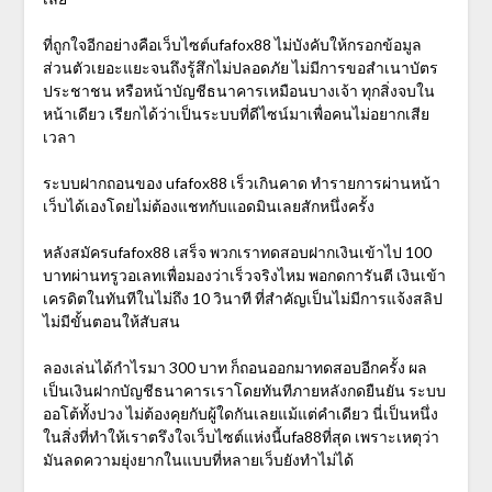
ที่ถูกใจอีกอย่างคือเว็บไซต์ufafox88 ไม่บังคับให้กรอกข้อมูล
ส่วนตัวเยอะแยะจนถึงรู้สึกไม่ปลอดภัย ไม่มีการขอสำเนาบัตร
ประชาชน หรือหน้าบัญชีธนาคารเหมือนบางเจ้า ทุกสิ่งจบใน
หน้าเดียว เรียกได้ว่าเป็นระบบที่ดีไซน์มาเพื่อคนไม่อยากเสีย
เวลา
ระบบฝากถอนของ ufafox88 เร็วเกินคาด ทำรายการผ่านหน้า
เว็บได้เองโดยไม่ต้องแชทกับแอดมินเลยสักหนึ่งครั้ง
หลังสมัครufafox88 เสร็จ พวกเราทดสอบฝากเงินเข้าไป 100
บาทผ่านทรูวอเลทเพื่อมองว่าเร็วจริงไหม พอกดการันตี เงินเข้า
เครดิตในทันทีในไม่ถึง 10 วินาที ที่สำคัญเป็นไม่มีการแจ้งสลิป
ไม่มีขั้นตอนให้สับสน
ลองเล่นได้กำไรมา 300 บาท ก็ถอนออกมาทดสอบอีกครั้ง ผล
เป็นเงินฝากบัญชีธนาคารเราโดยทันทีภายหลังกดยืนยัน ระบบ
ออโต้ทั้งปวง ไม่ต้องคุยกับผู้ใดกันเลยแม้แต่คำเดียว นี่เป็นหนึ่ง
ในสิ่งที่ทำให้เราตรึงใจเว็บไซต์แห่งนี้ufa88ที่สุด เพราะเหตุว่า
มันลดความยุ่งยากในแบบที่หลายเว็บยังทำไม่ได้