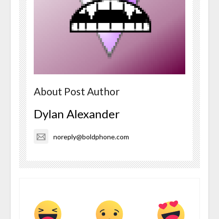
About Post Author
Dylan Alexander
noreply@boldphone.com