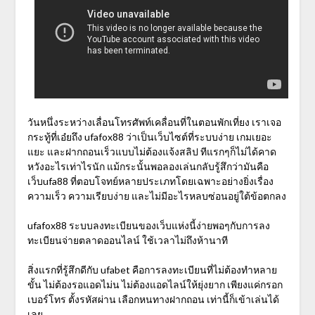
วันหนึ่งระหว่างเลื่อนโทรศัพท์เคลื่อนที่ในตอนพักเที่ยง เราเจอ
กระทู้ที่เอ๋ยถึง ufafox88 ว่าเป็นเว็บไซต์ที่ระบบง่าย เกมเยอะ
แยะ และฝากถอนเร็วแบบไม่ต้องแจ้งสลิป ทีแรกๆก็ไม่ได้คาด
หวังอะไรเท่าไรนัก แม้กระนั้นพอลองเล่นกลับรู้สึกว่ามันคือ
เว็บufa88 ที่ตอบโจทย์หลายประเภทโดยเฉพาะอย่างยิ่งเรื่อง
ความเร็ว ความเรียบง่าย และไม่มีอะไรหลบซ่อนอยู่ใต้ข้อตกลง
ufafox88 ระบบลงทะเบียนของเว็บแห่งนี้ง่ายพอๆกับการลง
ทะเบียนจ่ายตลาดออนไลน์ ใช้เวลาไม่ถึงห้านาที
สิ่งแรกที่รู้สึกดีกับ ufabet คือการลงทะเบียนที่ไม่ต้องทำหลาย
ขั้น ไม่ต้องรอแอดไม่น ไม่ต้องแอดไลน์ให้ยุ่งยาก เพียงแค่กรอก
เบอร์โทร ตั้งรหัสผ่าน เลือกหนทางฝากถอน เท่านี้ก็เข้าเล่นได้
เลย