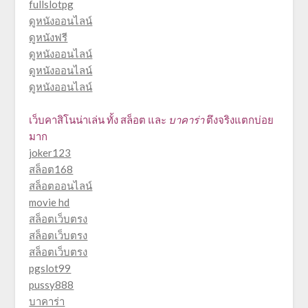
fullslotpg
ดูหนังออนไลน์
ดูหนังฟรี
ดูหนังออนไลน์
ดูหนังออนไลน์
ดูหนังออนไลน์
เว็บคาสิโนน่าเล่น ทั้ง
สล็อต
และ
บาคาร่า
ตึงจริงแตกบ่อย
มาก
joker123
สล็อต168
สล็อตออนไลน์
movie hd
สล็อตเว็บตรง
สล็อตเว็บตรง
สล็อตเว็บตรง
pgslot99
pussy888
บาคาร่า