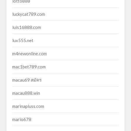
lotto888
luckycat789.com
luis16888.com
lux555.net
m4newonline.com
mac1bet789.com
macau69 สมัคร
macau888.win
marinapluss.com
mario678