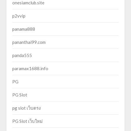
onesiamclub.site
p2vvip
panama888
pananthai99.com
panda555
paramax1688.info
PG
PG Slot
pg slot เว็บตรง
PG Slot เว็บใหม่