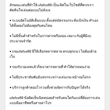
ลักษณะเด่นที่ทำให้ ufafox88 เป็นเลิศในเว็บไซต์ที่พวกเรา
ตัดสินใจเล่นต่อแบบไม่ลังเล
• ระบบอัตโนมัติเต็มแบบ ตั้งแต่สมัครจนกระทั่งเบิกเงิน ทำเอง
ได้ทั้งผองไม่ต้องคุยกับคนไหน
• ไม่มีขั้นต่ำสำหรับในการฝากหรือถอน เหมาะกับผู้ที่มีงบ
ประมาณจำกัด
• เกมufafox88 มีให้เลือกหลากหลาย ครบทุกแนว ไม่ต้องย้าย
เว็บ
• รองรับวอเลทแล้วก็ธนาคารหลายที่ ทำให้ฝากถอนง่าย
• ไม่มีประชาสัมพันธ์แทรกระหว่างเล่นเกม หน้าจอไม่รก
• บริการลูกค้าตอบไวรวมทั้งช่วยจัดการกับปัญหาได้จริง
ufafox88 ข้อคิดเห็นนิดหน่อยสำหรับคนใดกันแน่ที่ต้องการเล่น
แบบมืออาชีพหรือสายล่าโปร