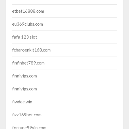
etbet16888.com
eu369clubs.com
fafa 123 slot
fcharoenkit168.com
finfinbet789.com
finnivips.com
finnivips.com
fiwdee.win
fizz169bet.com
fortune99vip.com