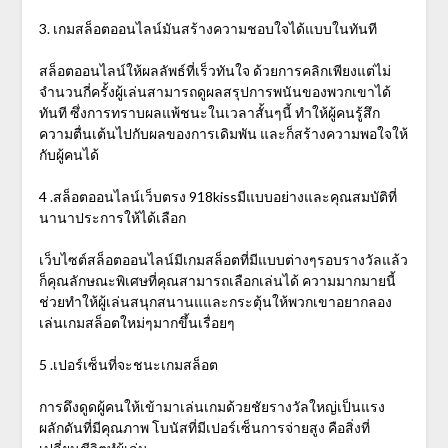
3. เกมสล็อตออนไลน์มันสร้างความชอบใจได้แบบในทันที
สล็อตออนไลน์ให้ผลลัพธ์ที่เร็วทันใจ ด้วยการคลิกเพียงแต่ไม่
จำนวนกี่ครั้งผู้เล่นสามารถดูผลสรุปการพนันของพวกเขาได้
ทันที ซึ่งการทราบผลแพ้ชนะในเวลาสั้นๆนี้ ทำให้ผู้คนรู้สึก
ความตื่นเต้นไปกับผลของการเดิมพัน และก็สร้างความพอใจให้
กับผู้คนได้
4 .สล็อตออนไลน์เว็บตรง 918kissมีแบบอย่างและคุณสมบัติที่
นานาประการให้ได้เลือก
เว็บไซต์สล็อตออนไลน์มีเกมสล็อตที่มีแบบต่างๆรอบรางวัลแล้ว
ก็คุณลักษณะพิเศษที่คุณสามารถเลือกเล่นได้ ความมากมายนี้
ช่วยทำให้ผู้เล่นสนุกสนานแและกระตุ้นให้พวกเขาอยากลอง
เล่นเกมสล็อตใหม่ๆมากขึ้นเรื่อยๆ
5 .เปอร์เซ็นที่จะชนะเกมสล็อต
การดึงดูดผู้คนให้เข้ามาเล่นเกมด้วยชัยรางวัลใหญ่เป็นแรง
ผลักดันที่มีคุณภาพ โบนัสที่มีเปอร์เซ็นการจ่ายสูง คือสิ่งที่