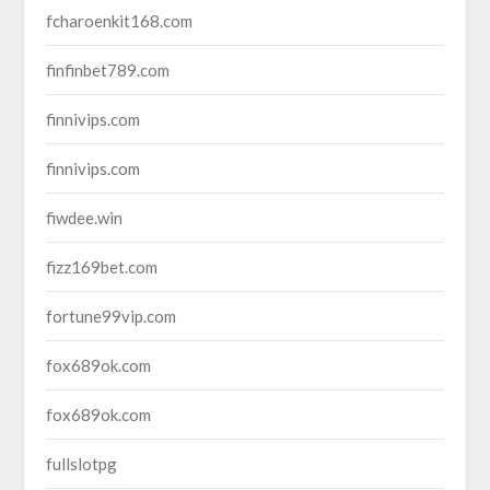
fcharoenkit168.com
finfinbet789.com
finnivips.com
finnivips.com
fiwdee.win
fizz169bet.com
fortune99vip.com
fox689ok.com
fox689ok.com
fullslotpg