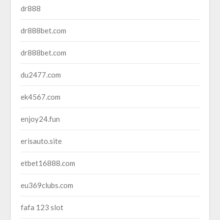
dr888
dr888bet.com
dr888bet.com
du2477.com
ek4567.com
enjoy24.fun
erisauto.site
etbet16888.com
eu369clubs.com
fafa 123 slot