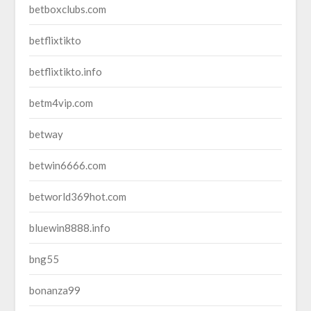
betboxclubs.com
betflixtikto
betflixtikto.info
betm4vip.com
betway
betwin6666.com
betworld369hot.com
bluewin8888.info
bng55
bonanza99