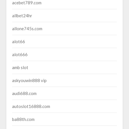
acebet789.com
allbet24hr
allone745s.com
alot66
alot666
amb slot
askyouwin888 vip
audi688.com
autoslot16888.com
ba88th.com