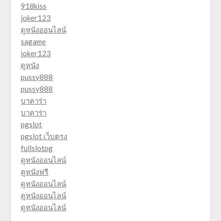
918kiss
joker123
ดูหนังออนไลน์
sagame
joker123
ดูหนัง
pussy888
pussy888
บาคาร่า
บาคาร่า
pgslot
pgslot เว็บตรง
fullslotpg
ดูหนังออนไลน์
ดูหนังฟรี
ดูหนังออนไลน์
ดูหนังออนไลน์
ดูหนังออนไลน์