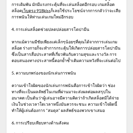
การเดิมพัน มักมีแรงกระตุ้นที่จะเล่นสล็อตอีกรอบ เกมสล็อต
สล็อต
เว็บตรง 918kiss
ก็เลยใช้ประโยชน์จากการกลัวว่าจะเสีย
การพนันให้ท่านเล่นเกมใหม่อีกรอบ
4. การเล่นสล็อตช่วยปลดปล่อยสารโดปามีน
หากแม้ความมีชัยเพียงแค่เล็กๆน้อยๆที่คุณได้จากการเล่นเกม
สล็อต ร่างกายก็จะทำการกระตุ้นให้เกิดการปล่อยสารโดปามีน
ซึ่งเป็นสารสื่อประสาทที่เกี่ยวพันกับความสุขและรางวัล การ
ตอบสนองทางประสาทนี้ตอกย้ำซ้ำเติมความหวังที่จะเล่นต่อไป
5. ความบกพร่องของนักเล่นการพนัน
ความเข้าใจผิดของนักเล่นการพนันคือการเข้าใจผิดว่า ช่อง
ทางที่จะเป็นผลลัพธ์ในเกมที่ผ่านมาจะส่งผลต่อผลสรุปใน
อนาคต เป็นต้นว่าผู้เล่นอาจมีความคิดว่าถ้าเกิดสล็อตมิได้จ่าย
เงินในช่วงเวลาใดเวลาหนึ่งมันควรจะชนะ ความเข้าใจผิดนี้
ทําให้ผู้เล่นต้องการ “สมดุล” ผลลัพธ์ของพวกเขาเสมอ
6. การเปรียบเทียบทางด้านสังคม