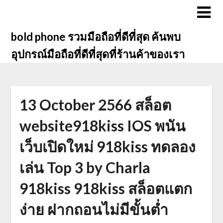
Skip
to
content
bold phone รวมมือถือที่ดีที่สุด ค้นพบ
อุปกรณ์มือถือที่ดีที่สุดที่ร้านค้าของเรา
13 October 2566 สล็อต
website918kiss IOS พนัน
เว็บเปิดใหม่ 918kiss ทดลอง
เล่น Top 3 by Charla
918kiss 918kiss สล็อตแตก
ง่าย ฝากถอนไม่มีขั้นต่ำ