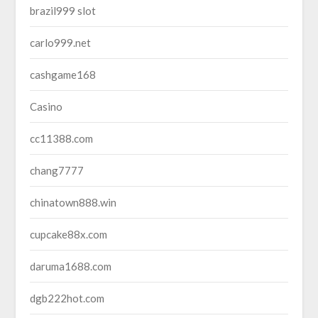
brazil999 slot
carlo999.net
cashgame168
Casino
cc11388.com
chang7777
chinatown888.win
cupcake88x.com
daruma1688.com
dgb222hot.com