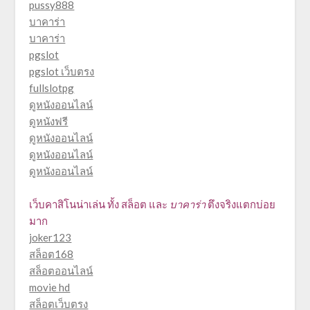
pussy888
บาคาร่า
บาคาร่า
pgslot
pgslot เว็บตรง
fullslotpg
ดูหนังออนไลน์
ดูหนังฟรี
ดูหนังออนไลน์
ดูหนังออนไลน์
ดูหนังออนไลน์
เว็บคาสิโนน่าเล่น ทั้ง
สล็อต
และ
บาคาร่า
ตึงจริงแตกบ่อย
มาก
joker123
สล็อต168
สล็อตออนไลน์
movie hd
สล็อตเว็บตรง