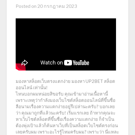
Posted on
20 กรกฎาคม 2023
มองหาสล็อตเว็บตรงแตกง่าย มองหา UP2BET สล็อต
ออนไลน์ เท่านั้น!
ไหนบอกผมหน่อยสิขอรับ คุณเข้ามาอ่านเนื้อหานี้
เพราะเหตุว่ากำลังมองเว็บไซต์สล็อตออนไลน์ที่ขึ้นชื่อ
ลือนามเรื่องความแตกง่ายอยู่รึเปล่านะครับ? บอกเลย
ว่า คุณมาถูกที่แล้วนะครับ! เริ่มแรกเลย ถ้าหากคุณจะ
หาเว็บไซต์สล็อตที่ขึ้นชื่อเรื่องความแตกง่าย ก็จำเป็น
ต้องพุ่งเป้าแล้วก็ค้นหาเว็บที่เป็นสล็อตเว็บไซต์ตรงก่อน
เลยครับผม เพราะอะไรรู้ไหมครับผม? เพราะว่า นี่แหละ