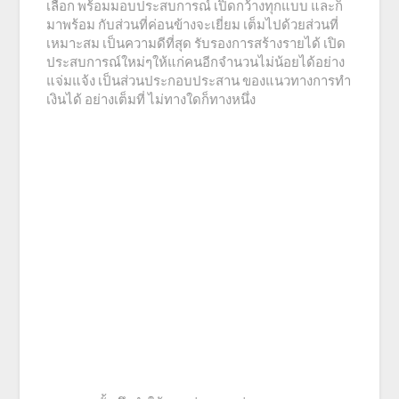
เลือก พร้อมมอบประสบการณ์ เปิดกว้างทุกแบบ และก็
มาพร้อม กับส่วนที่ค่อนข้างจะเยี่ยม เต็มไปด้วยส่วนที่
เหมาะสม เป็นความดีที่สุด รับรองการสร้างรายได้ เปิด
ประสบการณ์ใหม่ๆให้แก่คนอีกจำนวนไม่น้อยได้อย่าง
แจ่มแจ้ง เป็นส่วนประกอบประสาน ของแนวทางการทำ
เงินได้ อย่างเต็มที่ ไม่ทางใดก็ทางหนึ่ง