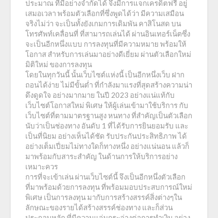
ประมาณ ที่มีอย่างจำกัดได้ จึงมีการแจกเครดิตฟรี อยู่
เสมอเวลา พร้อมตัวเลือกที่ซึ่งพูดได้ว่า มีความเสมือน
จริงไม่ว่า จะเป็นทั้งยังเกมการเดิมพัน คาสิโนสด บน
โทรศัพท์เคลื่อนที่ ที่สามารถเล่นได้ ผ่านอินเทอร์เน็ตซึ่ง
จะเป็นอีกหนึ่งแบบ การลงทุนที่มีความหมาย พร้อมให้
โอกาส สำหรับการเล่นมาอย่างดีเยี่ยม ผ่านตัวเลือกใหม่
มิติใหม่ ของการลงทุน
โดยในทุกวันนี้ นั้นเว็บไซต์แห่งนี้ เป็นอีกหนึ่งเว็บ ฝาก
ถอนได้ง่าย ไม่มีขั้นต่ำ ที่กำลังมาแรงที่สุดสร้างความน่า
ดึงดูดใจ อย่างมากมาย ในปี 2023 อย่างแน่แท้กับ
เว็บไซต์โอกาสใหม่ พิเศษ ให้ผู้เล่นเข้ามาใช้บริการ กับ
เว็บไซต์ที่ตามมาตรฐานสูง หนทาง ที่สำคัญเป็นตัวเลือก
นับว่าเป็นช่องทาง อันดับ 1 ที่ได้รับการยินยอมรับ และ
เป็นที่นิยม อย่างเห็นได้ชัด รับประกันประสิทธิภาพ ได้
อย่างเต็มเปี่ยมไม่ทางใดก็ทางหนึ่ง อย่างแน่นอน แล้วก็
มาพร้อมกับสาระสำคัญ ในด้านการให้บริการอย่าง
เหมาะควร
การที่จะเข้าเล่น ผ่านเว็บไซต์นี้ จึงเป็นอีกหนึ่งตัวเลือก
ที่มาพร้อมด้วยการลงทุน ที่พร้อมมอบประสบการณ์ใหม่
พิเศษ เป็นการลงทุน มากับการสร้างสรรค์สิ่งต่างๆใน
ลักษณะของรายได้สร้างสรรค์ช่องทาง และก็ส่วน
ประกอบหลัก ที่มีความแจ่มกระจ่างต่อการทำเงิน อย่าง