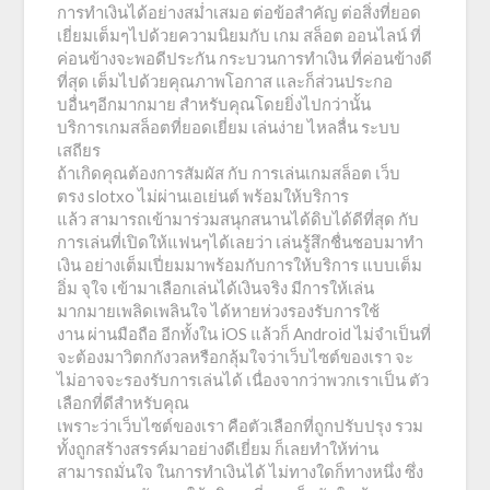
การทำเงินได้อย่างสม่ำเสมอ ต่อข้อสำคัญ ต่อสิ่งที่ยอด
เยี่ยมเต็มๆไปด้วยความนิยมกับ เกม สล็อต ออนไลน์ ที่
ค่อนข้างจะพอดีประกัน กระบวนการทำเงิน ที่ค่อนข้างดี
ที่สุด เต็มไปด้วยคุณภาพโอกาส และก็ส่วนประกอ
บอื่นๆอีกมากมาย สำหรับคุณโดยยิ่งไปกว่านั้น
บริการเกมสล็อตที่ยอดเยี่ยม เล่นง่าย ไหลลื่น ระบบ
เสถียร
ถ้าเกิดคุณต้องการสัมผัส กับ การเล่นเกมสล็อต เว็บ
ตรง slotxo ไม่ผ่านเอเย่นต์ พร้อมให้บริการ
แล้ว สามารถเข้ามาร่วมสนุกสนานได้ดิบได้ดีที่สุด กับ
การเล่นที่เปิดให้แฟนๆได้เลยว่า เล่นรู้สึกชื่นชอบมาทำ
เงิน อย่างเต็มเปี่ยมมาพร้อมกับการให้บริการ แบบเต็ม
อิ่ม จุใจ เข้ามาเลือกเล่นได้เงินจริง มีการให้เล่น
มากมายเพลิดเพลินใจ ได้หายห่วงรองรับการใช้
งาน ผ่านมือถือ อีกทั้งใน iOS แล้วก็ Android ไม่จำเป็นที่
จะต้องมาวิตกกังวลหรือกลุ้มใจว่าเว็บไซต์ของเรา จะ
ไม่อาจจะรองรับการเล่นได้ เนื่องจากว่าพวกเราเป็น ตัว
เลือกที่ดีสำหรับคุณ
เพราะว่าเว็บไซต์ของเรา คือตัวเลือกที่ถูกปรับปรุง รวม
ทั้งถูกสร้างสรรค์มาอย่างดีเยี่ยม ก็เลยทำให้ท่าน
สามารถมั่นใจ ในการทำเงินได้ ไม่ทางใดก็ทางหนึ่ง ซึ่ง