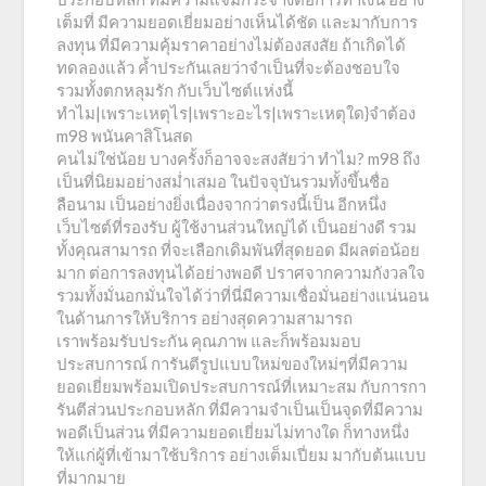
เต็มที่ มีความยอดเยี่ยมอย่างเห็นได้ชัด และมากับการ
ลงทุน ที่มีความคุ้มราคาอย่างไม่ต้องสงสัย ถ้าเกิดได้
ทดลองแล้ว ค้ำประกันเลยว่าจำเป็นที่จะต้องชอบใจ
รวมทั้งตกหลุมรัก กับเว็บไซต์แห่งนี้
ทำไม|เพราะเหตุไร|เพราะอะไร|เพราะเหตุใด}จำต้อง
m98 พนันคาสิโนสด
คนไม่ใช่น้อย บางครั้งก็อาจจะสงสัยว่า ทำไม? m98 ถึง
เป็นที่นิยมอย่างสม่ำเสมอ ในปัจจุบันรวมทั้งขึ้นชื่อ
ลือนาม เป็นอย่างยิ่งเนื่องจากว่าตรงนี้เป็น อีกหนึ่ง
เว็บไซต์ที่รองรับ ผู้ใช้งานส่วนใหญ่ได้ เป็นอย่างดี รวม
ทั้งคุณสามารถ ที่จะเลือกเดิมพันที่สุดยอด มีผลต่อน้อย
มาก ต่อการลงทุนได้อย่างพอดี ปราศจากความกังวลใจ
รวมทั้งมั่นอกมั่นใจได้ว่าที่นี่มีความเชื่อมั่นอย่างแน่นอน
ในด้านการให้บริการ อย่างสุดความสามารถ
เราพร้อมรับประกัน คุณภาพ และก็พร้อมมอบ
ประสบการณ์ การันตีรูปแบบใหม่ของใหม่ๆที่มีความ
ยอดเยี่ยมพร้อมเปิดประสบการณ์ที่เหมาะสม กับการกา
รันตีส่วนประกอบหลัก ที่มีความจำเป็นเป็นจุดที่มีความ
พอดีเป็นส่วน ที่มีความยอดเยี่ยมไม่ทางใด ก็ทางหนึ่ง
ให้แก่ผู้ที่เข้ามาใช้บริการ อย่างเต็มเปี่ยม มากับต้นแบบ
ที่มากมาย