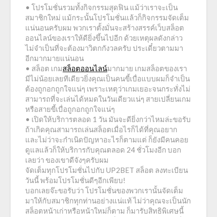
• โปรโมชั่นรวมทั้งกิจกรรมสุดฟิน แม้ว่าเราจะเป็น
สมาชิกใหม่ แม้กระนั้นโปรโมชั่นแล้วก็กิจกรรมจัดเต็ม
แน่นอนครับผม พวกเราตั้งมั่นจะสร้างสรรค์เว็บสล็อต
ออนไลน์ของเราให้ดียิ่งขึ้นไปอีก ด้วยเหตุผลดังกล่าว
ไม่จำเป็นที่จะต้องมาวิตกกังวลครับ ประเดี๋ยวตามมา
อีกมากมายแน่นอน
• สล็อต เกม
สล็อตออนไลน์
มากมาย เกมสล็อตของเรา
มีไม่น้อยเลยทีเดียวยิ่งคุณเป็นคนขี้เบื่อแบบผมก็จำเป็น
ต้องถูกอกถูกใจแน่ๆ เพราะเหตุว่าเกมเยอะจนกระทั่งไม่
สามารถที่จะเล่นได้หมดในวันเดียวแน่ๆ สายเปลี่ยนเกม
หรือสายขี้เบื่อถูกอกถูกใจแน่ๆ
• เปิดให้บริการตลอด 1 วัน มันจะดียิ่งกว่าไหมล่ะขอรับ
ถ้าเกิดคุณสามารถเล่นสล็อตเมื่อไรก็ได้ที่คุณอยาก
และไม่ว่าจะกำเนิดปัญหาอะไรก็ตามแต่ ก็ยังมีคนคอย
ดูแลแล้วก็ให้บริการกับคุณตลอด 24 ชั่วโมงอีก บอก
เลยว่า ของเขาดีจังๆครับผม
จัดเต็มทุกโปรโมชั่นไปกับ UP2BET สล็อต ลงทะเบียน
วันนี้ พร้อมโปรโมชั่นดีๆอีกเพียบ!
บอกเลยจ๊ะขอรับว่า โปรโมชั่นของพวกเรานั้นจัดเต็ม
มาให้กับสมาชิกทุกท่านอย่างแน่แท้ ไม่ว่าคุณจะเป็นนัก
สล็อตหน้าเก่าหรือหน้าใหม่ก็ตาม ก็มารับสิทธิพิเศษนี้