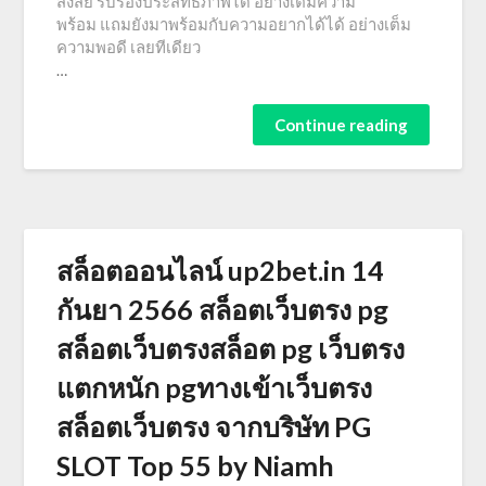
สงสัย รับรองประสิทธิภาพได้ อย่างเต็มความ
พร้อม แถมยังมาพร้อมกับความอยากได้ได้ อย่างเต็ม
ความพอดี เลยทีเดียว
…
Continue reading
สล็อตออนไลน์ up2bet.in 14
กันยา 2566 สล็อตเว็บตรง pg
สล็อตเว็บตรงสล็อต pg เว็บตรง
แตกหนัก pgทางเข้าเว็บตรง
สล็อตเว็บตรง จากบริษัท PG
SLOT Top 55 by Niamh