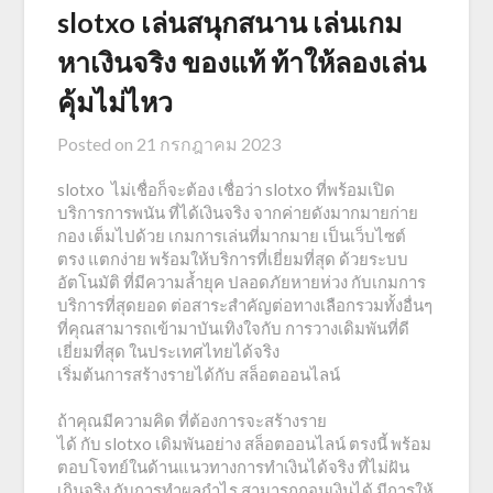
slotxo เล่นสนุกสนาน เล่นเกม
หาเงินจริง ของแท้ ท้าให้ลองเล่น
คุ้มไม่ไหว
Posted on
21 กรกฎาคม 2023
slotxo
ไม่เชื่อก็จะต้อง เชื่อว่า slotxo ที่พร้อมเปิด
บริการการพนัน ที่ได้เงินจริง จากค่ายดังมากมายก่าย
กอง เต็มไปด้วย เกมการเล่นที่มากมาย เป็นเว็บไซต์
ตรง แตกง่าย พร้อมให้บริการที่เยี่ยมที่สุด ด้วยระบบ
อัตโนมัติ ที่มีความล้ำยุค ปลอดภัยหายห่วง กับเกมการ
บริการที่สุดยอด ต่อสาระสำคัญต่อทางเลือกรวมทั้งอื่นๆ
ที่คุณสามารถเข้ามาบันเทิงใจกับ การวางเดิมพันที่ดี
เยี่ยมที่สุด ในประเทศไทยได้จริง
เริ่มต้นการสร้างรายได้กับ สล็อตออนไลน์
ถ้าคุณมีความคิด ที่ต้องการจะสร้างราย
ได้ กับ slotxo เดิมพันอย่าง สล็อตออนไลน์ ตรงนี้ พร้อม
ตอบโจทย์ในด้านแนวทางการทำเงินได้จริง ที่ไม่ฝัน
เกินจริง กับการทำผลกำไร สามารถถอนเงินได้ มีการให้