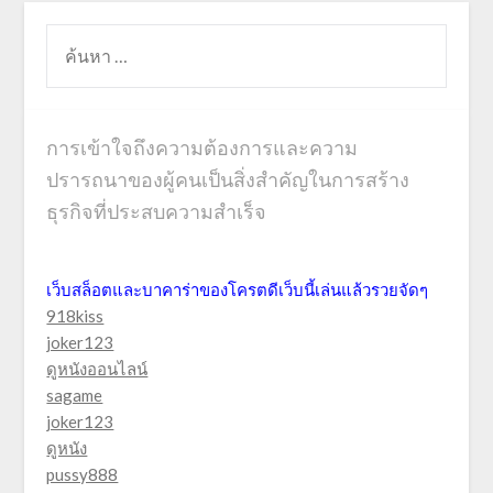
ค้นหา
สำหรับ:
การเข้าใจถึงความต้องการและความ
ปรารถนาของผู้คนเป็นสิ่งสำคัญในการสร้าง
ธุรกิจที่ประสบความสำเร็จ
เว็บสล็อตและบาคาร่าของโครตดีเว็บนี้เล่นแล้วรวยจัดๆ
918kiss
joker123
ดูหนังออนไลน์
sagame
joker123
ดูหนัง
pussy888