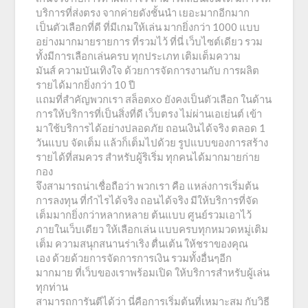
บริการที่ส่งตรง จากค่ายดังชั้นนำ เยอะมากอีกมาก
เป็นตัวเลือกที่ดี ที่มีเกมให้เล่น มากยิ่งกว่า 1000 แบบ
อย่างมากมายรายการ ที่รวมไว้ ที่นี่ เว็บไซต์เดียว รวม
ทั้งมีการเลือกเล่นครบ ทุกประเภท เติมเต็มความ
มันส์ ความบันเทิงใจ ด้วยการจัดการงานกับ การผลิต
รายได้มากยิ่งกว่า 10 ปี
แถมที่สำคัญพวกเรา สล็อตxo ยังคงเป็นตัวเลือก ในด้าน
การให้บริการที่เป็นสิ่งที่ดี เว็บตรง ไม่ผ่านเอเย่นต์ เข้า
มาใช้บริการได้อย่างปลอดภัย ถอนเงินได้จริง ตลอด 1
วันแบบ จัดเต็ม แล้วก็เต็มไปด้วย รูปแบบของการสร้าง
รายได้ที่สมควร สำหรับผู้ริเริ่ม ทุกคนได้มากมายก่าย
กอง
จึงสามารถน่าเชื่อถือว่า พวกเรา คือ แหล่งการเริ่มต้น
การลงทุน ที่กำไรได้จริง ถอนได้จริง มีให้บริการที่จัด
เต็มมากยิ่งกว่าหลากหลาย ต้นแบบ ศูนย์รวมเอาไว้
ภายในเว็บเดียว ให้เลือกเล่น แบบครบทุกหมวดหมู่เติม
เต็ม ความสนุกสนานร่าเริง ตื่นเต้น ให้ชราของคุณ
เอง ด้วยด้วยการจัดการการเงิน รวมทั้งอื่นๆอีก
มากมาย ที่เว็บของเราพร้อมเปิด ให้บริการสำหรับผู้เล่น
ทุกท่าน
สามารถการันตีได้ว่า นี่คือการเริ่มต้นที่เหมาะสม กับวิธี