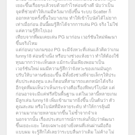
เยอะขึ้นเรื่อยๆแล้วจบด้วยกำไรค่อนข้างดี นับว่าเป็น
จุดที่ช่วยทำให้เกมมีหวังมากยิ่งขึ้น ระบบ Scatter ก็
ออกหลายครั้งขึ้นในบางเกม ทำให้เข้าโบนัสได้ไม่ยาก
เท่าเมื่อก่อน อันนี้ผมรู้สึกได้จากการเล่น PG จริง ไม่ใช่
แค่ความรู้สึกไปเอง
เทียบจากที่ผมเคยเล่น PG มาก่อน เวอร์ชันใหม่พัฒนา
ขึ้นจริงไหม
แต่ก่อนบางเกมของ PG จะมีจังหวะที่เล่นแล้วคิดว่าเกม
funny18 ค่อนข้างนิ่ง หรือบางช่วงแห้งยาว ทำให้ต้องใช้
ทุนมากกว่าจะเห็นผล แม้กระนั้นเพียงพอมาเป็น
เวอร์ชันใหม่ ผมมีความรู้สึกว่าจังหวะของเกมมันถูก
ปรับให้บาลานซ์เยอะขึ้น มีทั้งยังช่วงที่จ่ายเล็กๆให้ประ
คับประคองทุน และก็ตอนที่สามารถแตกหนักได้จริง
อีกจุดที่ผมเห็นว่าเห็นกระจ่างคือเรื่องฟีพบร์โบนัส แต่
ก่อนอาจจะมีแค่ฟรีสปินพื้นฐาน แต่ในเวลานี้หลายเกม
มีลูกเล่น funny18 เพิ่มเข้ามามากยิ่งขึ้น เป็นต้นว่า ตัว
คูณสะสม หรือโบนัสที่มีหลายระดับ ทำให้การลุ้นมี
ความมากมายหลายมากขึ้น ไม่ซ้ำจากจำเจ
นอกจากนั้น เรื่องประสบการณ์การเล่นก็นับว่าพัฒนา
ขึ้นเยอะแยะ โดยเฉพาะอย่างยิ่งคนที่เล่นผ่านมือถือ
แบบผม จะรู้สึกได้เลยว่าระบบลื่นกว่าเดิม ไม่ค้าง ไม่