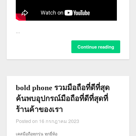
…
Continue reading
bold phone รวมมือถือที่ดีที่สุด
ค้นพบอุปกรณ์มือถือที่ดีที่สุดที่
ร้านค้าของเรา
Posted on
16 กรกฎาคม 2023
เคสมือถือทุกรุ่น ทุกยี่ห้อ