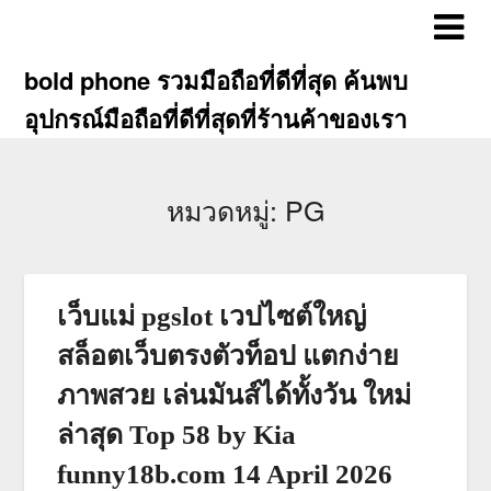
Skip
to
content
bold phone รวมมือถือที่ดีที่สุด ค้นพบ
อุปกรณ์มือถือที่ดีที่สุดที่ร้านค้าของเรา
หมวดหมู่:
PG
เว็บแม่ pgslot เวปไซต์ใหญ่
สล็อตเว็บตรงตัวท็อป แตกง่าย
ภาพสวย เล่นมันส์ได้ทั้งวัน ใหม่
ล่าสุด Top 58 by Kia
funny18b.com 14 April 2026