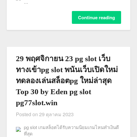
…
Continue reading
29 พฤศจิกายน 23 pg slot เว็บ
ทางเข้าpg slot พนันเว็บเปิดใหม่
ทดลองเล่นสล็อตpg ใหม่ล่าสุด
Top 30 by Eden pg slot
pg77slot.win
Posted on
29 ตุลาคม 2023
pg slot เกมสล็อตได้รับความนิยมเกมไหนทำเงินดี
ที่สุด