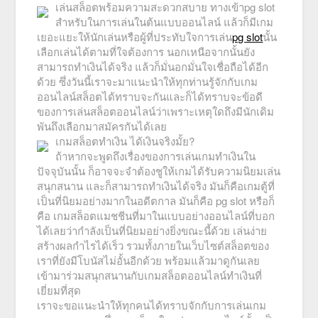
เล่นสล็อตพร้อมความสะดวกสบาย ทางเข้าpg slot
สำหรับในการเล่นในต้นแบบออนไลน์ แล้วก็มีเกม
เยอะแยะให้นักเล่นหรือผู้ที่ประทับใจการเล่น
pg slot
นั้น
เลือกเล่นได้ตามที่ใจต้องการ นอกเหนือจากนั้นยัง
สามารถทำเงินได้จริง แล้วก็มั่นอกมั่นใจเชื่อถือได้อีก
ด้วย ซึ่งวันนี้เราจะมาแนะนำให้ทุกท่านรู้จักกับเกม
ออนไลน์สล็อตได้ทราบจะกันและก็ได้ทราบจะข้อดี
ของการเล่นสล็อตออนไลน์ว่าเพราะเหตุใดถึงมีนักเดิม
พันถึงเลือกมาสมัครกันได้เลย
เกมสล็อตทำเงิน ได้เงินจริงมั้ย?
ถ้าหากจะพูดถึงเรื่องของการเล่นเกมทำเงินใน
ปัจจุบันนั้น ก็อาจจะจำต้องชูให้เกมได้รับความนิยมเล่น
สนุกสนาน และก็สามารถทำเงินได้จริง มันก็คือเกมตู้ที่
เป็นที่นิยมอย่างมากในอดีตกาล มันก็คือ pg slot หรือก็
คือ เกมสล็อตแมชชีนที่มาในแบบอย่างออนไลน์ที่บอก
ได้เลยว่ากำลังเป็นที่นิยมอย่างยิ่งขณะนี้ด้วย เล่นง่าย
สร้างผลกำไรได้เร็ว รวมทั้งภายในเว็บไซต์สล็อตของ
เราที่ยังมีโบนัสไม่อั้นอีกด้วย พร้อมแล้วมาดูกันเลย
เข้ามาร่วมสนุกสนานกับเกมสล็อตออนไลน์ทำเงินที่
เยี่ยมที่สุด
เราจะขอแนะนำให้ทุกคนได้ทราบจักกับการเล่นเกม