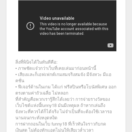
สิ่งที่พินิจได้ในทันทีคือ:
• ภาพชัดแจ๋วกว่าเว็บที่เคยเล่นมาก่อนหน้านี้
• เสียงและก็เอฟเฟกต์เกมสมจริงสมจัง มีจังหวะ มีแอ
คชั่น
• ฟีเจอร์ด้านในเกม ได้แก่ ฟรีสปินหรือโบนัสพิเศษ ออก
ตรงตามค่าถัวเฉลี่ย ไม่หลอก
ที่สำคัญคือพวกเรารู้สึกได้เลยว่า การจ่ายรางวัลของ
เว็บไซต์แห่งนี้funny18 มันมีเหตุผล ถ้าหากเล่นถึง
จังหวะที่ควรได้ก็ได้จริง ไม่จำเป็นที่จะต้องใช้เวลารอ
นานจนกระทั่งหงุดหงิด
การฝากถอนในเว็บ funny18 ที่เร็วทันใจราวกับกด
เงินสด ไม่ต้องทักแอดไม่นให้เสียเวล่ำเวลา