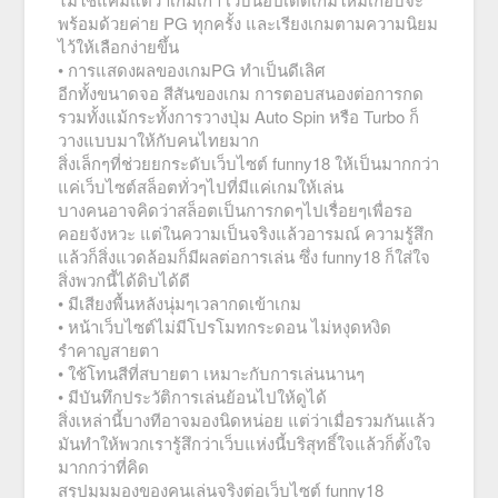
พร้อมด้วยค่าย PG ทุกครั้ง และเรียงเกมตามความนิยม
ไว้ให้เลือกง่ายขึ้น
• การแสดงผลของเกมPG ทำเป็นดีเลิศ
อีกทั้งขนาดจอ สีสันของเกม การตอบสนองต่อการกด
รวมทั้งแม้กระทั้งการวางปุ่ม Auto Spin หรือ Turbo ก็
วางแบบมาให้กับคนไทยมาก
สิ่งเล็กๆที่ช่วยยกระดับเว็บไซต์ funny18 ให้เป็นมากกว่า
แค่เว็บไซต์สล็อตทั่วๆไปที่มีแค่เกมให้เล่น
บางคนอาจคิดว่าสล็อตเป็นการกดๆไปเรื่อยๆเพื่อรอ
คอยจังหวะ แต่ในความเป็นจริงแล้วอารมณ์ ความรู้สึก
แล้วก็สิ่งแวดล้อมก็มีผลต่อการเล่น ซึ่ง funny18 ก็ใส่ใจ
สิ่งพวกนี้ได้ดิบได้ดี
• มีเสียงพื้นหลังนุ่มๆเวลากดเข้าเกม
• หน้าเว็บไซต์ไม่มีโปรโมทกระดอน ไม่หงุดหงิด
รำคาญสายตา
• ใช้โทนสีที่สบายตา เหมาะกับการเล่นนานๆ
• มีบันทึกประวัติการเล่นย้อนไปให้ดูได้
สิ่งเหล่านี้บางทีอาจมองนิดหน่อย แต่ว่าเมื่อรวมกันแล้ว
มันทำให้พวกเรารู้สึกว่าเว็บแห่งนี้บริสุทธิ์ใจแล้วก็ตั้งใจ
มากกว่าที่คิด
สรุปมุมมองของคนเล่นจริงต่อเว็บไซต์ funny18