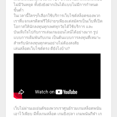
ไม่มีวันหยุด ทั้งยังยังฝากเงินได้แบบไม่มีการกำหนด
ขั้นต่ำ
ในเวลานี้ใครๆก็เลือกใช้บริการเว็บไซต์สล็อตของพวก
เราที่แจกเครดิตฟรีให้ง่ายๆเพียงแต่สมัครเป็นเว็บที่เปิด
โอกาสให้นักลงทุนทุกเพศทุกวัยได้ใช้บริการ และ
บันเทิงใจไปกับการเล่นเกมออนไลน์ได้อย่างมาก รูป
แบบการเดิมพันกับเกม เป็นต้นแบบการลงทุนที่เหมาะ
สำหรับนักลงทุนทุกคนอย่างไม่ต้องสงสัย
เล่นสล็อตเว็บไซต์ตรง ดียังไงบ้าง?
เว็บไม่ผ่านเอเย่นต์ของพวกเราศูนย์รวมเกมสล็อตพนัน
เอาไว้เพียบ มีทั้งเกมสล็อต เกมยิงปลา เกมพนันกีฬา เก