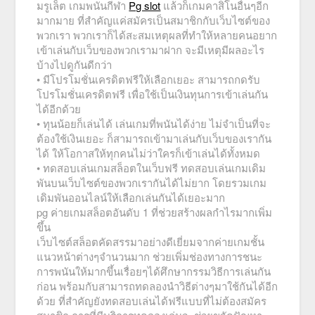
มรูเล็ต เกมพนันกีฬา
Pg slot
แล้วก็เกมคาสิโนอื่นๆอีก
มากมาย ที่สำคัญแค่สมัครเป็นสมาชิกกับเว็บไซต์ของ
พวกเรา พวกเราก็ได้สะสมเหตุผลที่ทำให้หลายคนอยาก
เข้าเล่นกับเว็บของพวกเรามาฝาก จะมีเหตุมีผลอะไร
บ้างไปดูกันดีกว่า
• มีโปรโมชั่นเครดิตฟรีให้เลือกเยอะ สามารถกดรับ
โปรโมชั่นเครดิตฟรี เพื่อใช้เป็นเงินทุนการเข้าเล่นกัน
ได้อีกด้วย
• ทุนน้อยก็เล่นได้ เล่นเกมที่พนันได้ง่าย ไม่จำเป็นที่จะ
ต้องใช้เงินเยอะ ก็สามารถเข้ามาเล่นกับเว็บของเรากัน
ได้ ให้โอกาสให้ทุกคนไม่ว่าใครก็เข้าเล่นได้ทั้งหมด
• ทดสอบเล่นเกมสล็อตในเว็บฟรี ทดสอบเล่นเกมเดิม
พันบนเว็บไซต์ของพวกเรากันได้ไม่ยาก โดยรวมเกม
เดิมพันออนไลน์ให้เลือกเล่นกันได้เยอะมาก
pg ค่ายเกมสล็อตอันดับ 1 ที่ช่วยสร้างผลกำไรมากเพิ่ม
ขึ้น
เว็บไซต์สล็อตคัดสรรมาอย่างดีเยี่ยมจากค่ายเกมชั้น
แนวหน้าต่างๆจำนวนมาก ช่วยเพิ่มช่องทางการชนะ
การพนันให้มากขึ้นเรื่อยๆได้ศึกษากรรมวิธีการเล่นกัน
ก่อน พร้อมกับสามารถทดลองนำวิธีต่างๆมาใช้กันได้อีก
ด้วย ที่สำคัญยังทดสอบเล่นได้ฟรีแบบที่ไม่ต้องสมัคร