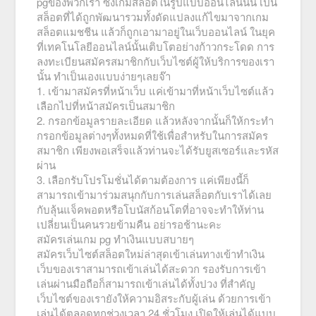
pgของพวกเรา ซึ่งเกมสล็อตในรูปแบบออนไลน์นั้น เป็น
สล็อตที่ได้ถูกพัฒนารวมทั้งดัดแปลงแก้ไขมาจากเกม
สล็อตแมชชีน แล้วก็ถูกเอามาอยู่ในเว็บออนไลน์ ในยุค
ที่เทคโนโลยีออนไลน์นั้นเติบโตอย่างก้าวกระโดด การ
ลงทะเบียนสมัครสมาชิกกับเว็บไซต์ผู้ให้บริการของเรา
นั้น ทำเป็นเองแบบง่ายๆเลยจ๊า
1. เข้ามาสมัครที่หน้าเว็บ แค่เข้ามาที่หน้าเว็บไซต์แล้ว
เลือกไปที่หน้าสมัครเป็นสมาชิก
2. กรอกข้อมูลรายละเอียด แล้วหลังจากนั้นก็ให้กระทำ
กรอกข้อมูลต่างๆทั้งหมดที่ใช้เพื่อสำหรับในการสมัคร
สมาชิก เพียงพอเสร็จแล้วท่านจะได้รับยูสเซอร์และรหัส
ผ่าน
3. เลือกรับโปรโมชั่นได้ตามต้องการ แค่เพียงนี้ก็
สามารถเข้ามาร่วมสนุกกับการเล่นสล็อตกับเราได้เลย
กับลุ้นแจ็คพอตหรือโบนัสก้อนโตที่อาจจะทำให้ท่าน
เปลี่ยนเป็นคนรวยข้ามคืน อย่ารอช้านะคะ
สมัครเล่นเกม pg ทำเงินแบบสบายๆ
สมัครเว็บไซต์สล็อตใหม่ล่าสุดเข้าเล่นทางเข้าทำเงิน
เว็บของเราสามารถเข้าเล่นได้สะดวก รองรับการเข้า
เล่นผ่านมือถือก็สามารถเข้าเล่นได้ทั้งปวง ที่สำคัญ
เว็บไซต์ของเรายังให้ความอิสระกับผู้เล่น ด้วยการเข้า
เล่นได้ตลอดทุกช่วงเวลา 24 ชั่วโมง เปิดให้เล่นได้แบบ