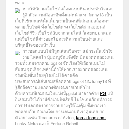
พลาด
หากให้นิยามเว็บไซต์สล็อตแบบที่น่าประทับใจและ
รู้สึกถึงความมืออาชีพตั้งแต่หน้าแรก funny18 เป็น
เว็บที่เข้าเกณฑ์นั้นเต็มๆเราเป็นคนที่เล่นเกมสล็อตมา
หลายเว็บไซต์ ทั้งเว็บไซต์ตรง เว็บไซต์ผ่านเอเย่นต์
เว็บไซต์รีวิว เว็บไซต์ลับจากกลุ่มไลน์ ก็เคยพบมาหมด
แต่เว็บไซต์นี้ต่างออกไปตรงที่ความเรียบง่ายและ
บริสุทธิ์ใจของหน้าเว็บ
การออกแบบไม่มีลูกเล่นหวือหวา แม้กระนั้นเข้าใจ
ง่าย โหลดไว ปุ่มเมนูจัดแจ้งชัด มีหมวดทดลองเล่น
รวมทั้งเกมจากค่าย pgslot จัดเรียงให้เลือกแบบไม่
สับสน จุดเล็กๆเหล่านี้ทำให้พวกเราอยากทดลองเล่น
จริงเพิ่มขึ้นเรื่อยๆโดยไม่ได้คาดคิด
ประสบการณ์เล่นเกมสล็อตค่าย pgslot บน funny18 ที่
รู้สึกถึงความแตกต่างชัดเจนจากเว็บทั่วไป
ด้วยความที่เกมบนเว็บแห่งนี้pgslot มาจากค่าย
PG
แท้
ก็เลยมั่นใจได้ว่านี่คือเกมลิขสิทธิ์ ไม่ใช่เกมก๊อปที่อาจมี
การปรับลดอัตราการจ่ายต่างๆให้ไม่คุ้ม ซึ่งพวกเรา
ทดสอบด้วยตัวเองโดยการเล่นเกมที่เราคุ้นเคย ยก
ตัวอย่างเช่น Treasures of Aztec,
korea-toop.com
Lucky Neko และก็ Fortune Rabbit