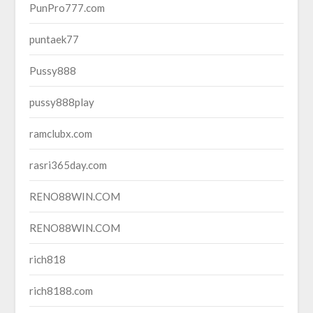
PunPro777.com
puntaek77
Pussy888
pussy888play
ramclubx.com
rasri365day.com
RENO88WIN.COM
RENO88WIN.COM
rich818
rich8188.com