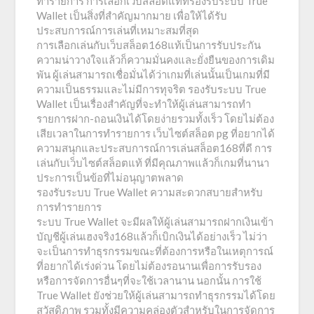
ทำรายการ การเลือกเว็บสล็อตแท้ที่รองรับระบบ True
Wallet เป็นสิ่งที่สำคัญมากมาย เพื่อให้ได้รับ
ประสบการณ์การเล่นที่เหมาะสมที่สุด
การเลือกเล่นกับเว็บสล็อต168แท้เป็นการรับประกัน
ความน่าวางใจแล้วก็ความมั่นคงและยั่งยืนของการเดิม
พัน ผู้เล่นสามารถเชื่อมั่นได้ว่าเกมที่เล่นนั้นเป็นเกมที่มี
ความเป็นธรรมและไม่มีการทุจริต รองรับระบบ True
Wallet เป็นเรื่องสำคัญที่จะทำให้ผู้เล่นสามารถทำ
รายการฝาก-ถอนเงินได้โดยง่ายรวมทั้งเร็ว โดยไม่ต้อง
เสียเวลาในการทำรายการ เว็บไซต์สล็อต pg ที่อยากได้
ความสนุกและประสบการณ์การเล่นสล็อต168ที่ดี การ
เล่นกับเว็บไซต์สล็อตแท้ ที่มีคุณภาพแล้วก็เกมที่นานา
ประการเป็นข้อที่ไม่อนุญาตพลาด
รองรับระบบ True Wallet ความสะดวกสบายสำหรับ
การทำรายการ
ระบบ True Wallet จะมีผลให้ผู้เล่นสามารถฝากเงินเข้า
บัญชีผู้เล่นเฮงจริง168แล้วก็เบิกเงินได้อย่างเร็ว ไม่ว่า
จะเป็นการทำธุรกรรมขณะที่ต้องการหรือในเหตุการณ์
ที่อยากได้เร่งด่วน โดยไม่ต้องรอนานเพื่อการรับรอง
หรือการจัดการอื่นๆที่จะใช้เวลานาน นอกนั้น การใช้
True Wallet ยังช่วยให้ผู้เล่นสามารถทำธุรกรรมได้โดย
สวัสดิภาพ รวมทั้งมีความคล่องตัวสำหรับในการจัดการ