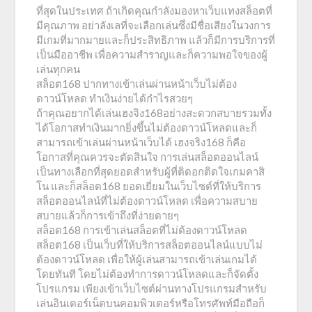
ที่สุดในประเทศ ถ้าเกิดคุณกำลังมองหาเว็บแทงสล็อตที่
มีคุณภาพ อย่าลังเลที่จะเลือกเล่นซึ่งมีชื่อเสียงในวงการ
มีเกมที่มากมายและก็ประสิทธิภาพ แล้วก็มีการบริการที่
เป็นมืออาชีพ เพื่อความสำราญและก็ความพอใจของผู้
เล่นทุกคน
สล็อต168 ปากทางเข้าเล่นผ่านหน้าเว็บไม่ต้อง
ดาวน์โหลด ทำเงินง่ายได้กำไรสวยๆ
ถ้าคุณอยากได้เล่นเฮงจิง168อย่างสะดวกสบายรวมทั้ง
ได้โอกาสทำเงินมากยิ่งขึ้นไม่ต้องดาวน์โหลดและก็
สามารถเข้าเล่นผ่านหน้าเว็บได้ เฮงจริง168 ก็คือ
โอกาสที่คุณควรจะตัดสินใจ การเล่นสล็อตออนไลน์
เป็นทางเลือกที่สุดยอดสำหรับผู้ที่ติดอกติดใจเกมคาสิ
โน และก็สล็อต168 ยอดเยี่ยมในเว็บไซต์ที่ให้บริการ
สล็อตออนไลน์ที่ไม่ต้องดาวน์โหลด เพื่อความสบาย
สบายแล้วก็การเข้าถึงที่ง่ายดายๆ
สล็อต168 การเข้าเล่นสล็อตที่ไม่ต้องดาวน์โหลด
สล็อต168 เป็นเว็บที่ให้บริการสล็อตออนไลน์แบบไม่
ต้องดาวน์โหลด เพื่อให้ผู้เล่นสามารถเข้าเล่นเกมได้
โดยทันที โดยไม่ต้องทำการดาวน์โหลดและก็จัดตั้ง
โปรแกรม เพียงเข้าเว็บไซต์ผ่านทางโปรแกรมสำหรับ
เล่นอินเตอร์เน็ตบนคอมพิวเตอร์หรือโทรศัพท์มือถือก็