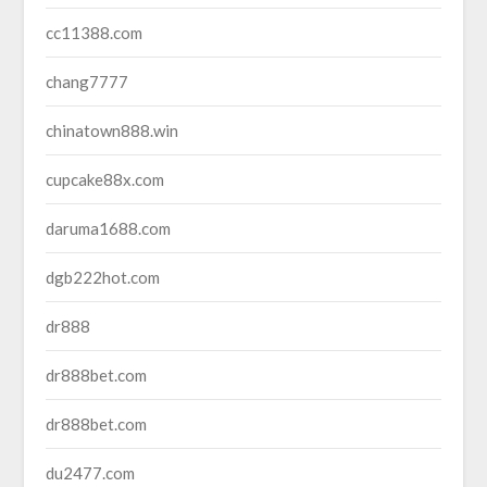
cc11388.com
chang7777
chinatown888.win
cupcake88x.com
daruma1688.com
dgb222hot.com
dr888
dr888bet.com
dr888bet.com
du2477.com