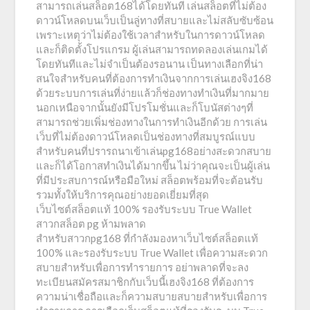
สามารถเล่นสล็อต168ได้โดยทันที เล่นสล็อตที่ไม่ต้อง
ดาวน์โหลดบนเว็บเป็นลู่ทางที่สบายและไม่สลับซับซ้อน
เพราะเหตุว่าไม่ต้องใช้เวลาสำหรับในการดาวน์โหลด
และก็ติดตั้งโปรแกรม ผู้เล่นสามารถทดลองเล่นเกมได้
โดยทันทีและไม่จำเป็นต้องรอนาน เป็นทางเลือกที่น่า
สนใจสำหรับคนที่ต้องการทำเงินจากการเล่นเฮงจิง168
ด้วยระบบการเล่นที่ง่ายแล้วก็ช่องทางทำเงินที่มากมาย
นอกเหนือจากนั้นยังมีโปรโมชั่นและก็โบนัสต่างๆที่
สามารถช่วยเพิ่มช่องทางในการทำเงินอีกด้วย การเล่น
เว็บที่ไม่ต้องดาวน์โหลดเป็นช่องทางที่สมบูรณ์แบบ
สำหรับคนที่ปรารถนาเข้าเล่นpg168อย่างสะดวกสบาย
และก็ได้โอกาสทำเงินได้มากขึ้น ไม่ว่าคุณจะเป็นผู้เล่น
ที่มีประสบการณ์หรือมือใหม่ สล็อตพร้อมที่จะต้อนรับ
รวมทั้งให้บริการคุณอย่างยอดเยี่ยมที่สุด
เว็บไซต์สล็อตแท้ 100% รองรับระบบ True Wallet
สาวกสล็อต pg ห้ามพลาด
สำหรับสาวกpg168 ที่กำลังมองหาเว็บไซต์สล็อตแท้
100% และรองรับระบบ True Wallet เพื่อความสะดวก
สบายสำหรับเพื่อการทำรายการ อย่าพลาดที่จะลง
ทะเบียนสมัครสมาชิกกับเว็บนี้เฮงจิง168 ที่ต้องการ
ความน่าเชื่อถือและก็ความสบายสบายสำหรับเพื่อการ