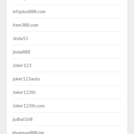
infyplus888.com
item388.com
Jinda55
jinda888
Joker123
joker123auto
Joker123th
Joker123th.com
judhai168
khumsup888.me