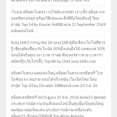
เครดิตฟรี แจก เครดิตฟรี เยอะที่สุด 19 สิงหา 69
เว็บแม่ สล็อตเว็บตรง เวปไซต์แจกหนัก เจาะลึก สล็อต เกม
ยอดฮิตแห่งยุค พร้อมวิธีเล่นและสิ่งที่มือใหม่ต้องรู้ ใหม่
ล่าสุด Top 54 by Kassie Jin888.asia 12 September 2569
พนันออนไลน์
Sexy168 6 กรกฎาคม 26 sexy168 คู่มือเลือกเว็บไพ่ที่ควร
รู้ เซียนตัดเซียน รับโบนัส 30%ยิ่งเล่นยิ่งได้ แคชแบค 10%
ถอนได้จริงทุกเวลา บาคาร่าสด ดีลเลอร์สาวสวย บาคาร่า
สมัครปุ๊บ รับโปรปั๊บ Top 86 by Chet sexy168c.com
สล็อตเว็บตรง websiteใหญ่ สล็อตเว็บตรง เครดิตฟรี โปร
โมชั่นแรง เล่นง่าย ถอนได้จริง พนัน เว็บเปิดใหม่ ใหม่
ล่าสุด Top 24 by Osvaldo 188bets4.com 23 ก.ค. 26
สล็อตเครดิตฟรี Jin55.guru 25 ส.ค. 2026 jinda55 สุดยอด
ประสบการณ์ความบันเทิงออนไลน์ ปั้นทุนจิ๋มเป็นทุนใหญ่
ทุนน้อย สอยเงินแสน ประสบการณ์เกมเหนือระดับ
สล็อต55 เริ่มสนุกได้ทันที Top 40 by Angelia