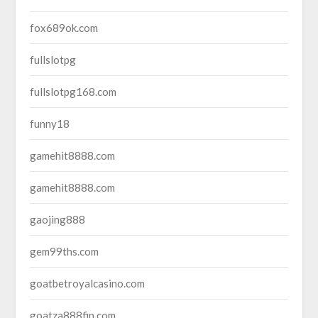
fox689ok.com
fullslotpg
fullslotpg168.com
funny18
gamehit8888.com
gamehit8888.com
gaojing888
gem99ths.com
goatbetroyalcasino.com
goatza888fin.com