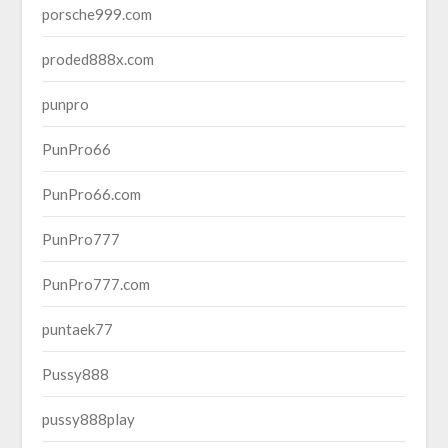
porsche999.com
proded888x.com
punpro
PunPro66
PunPro66.com
PunPro777
PunPro777.com
puntaek77
Pussy888
pussy888play