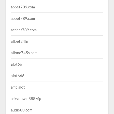
abbet789.com
abbet789.com
acebet789.com
allbet24hr
allone745s.com
alot66
alot666
amb slot
askyouwin888 vip
audi688.com