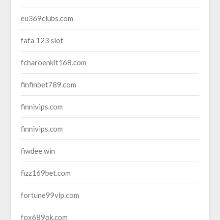
eu369clubs.com
fafa 123 slot
fcharoenkit168.com
finfinbet789.com
finnivips.com
finnivips.com
fiwdee.win
fizz169bet.com
fortune99vip.com
fox689ok.com