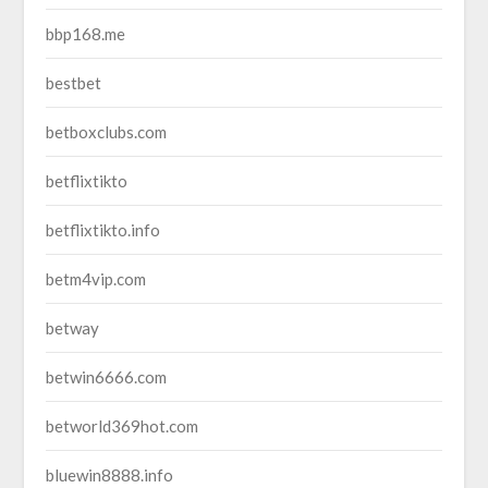
bbp168.me
bestbet
betboxclubs.com
betflixtikto
betflixtikto.info
betm4vip.com
betway
betwin6666.com
betworld369hot.com
bluewin8888.info