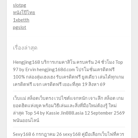
slotpg
หนังโป๊ไทย
1xbetth
pgslot
เรื่องล่าสุด
Hengjing168 บริการเกมคาสิโน ครบครัน 24 ชั่วโมง Top
97 by Ervin hengjing168d.com โปรโมชั่นเครดิตฟรี
100% กล่องสุ่มเฮงเฮง รับเครดิตฟรี ยูสเดียว เล่นได้ทุกเกม
เครดิตฟรี แจก เครดิตฟรี เยอะที่สุด 19 สิงหา 69
เว็บแม่ สล็อตเว็บตรง เวปไซต์แจกหนัก เจาะลึก สล็อต เกม
ยอดฮิตแห่งยุค พร้อมวิธีเล่นและสิ่งที่มือใหม่ต้องรู้ ใหม่
ล่าสุด Top 54 by Kassie Jin888.asia 12 September 2569
พนันออนไลน์
Sexy168 6 กรกฎาคม 26 sexy168 คู่มือเลือกเว็บไพ่ที่ควร