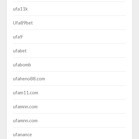
ufa11k
Ufa89bet
ufa9
ufabet
ufabomb
ufaheno88.com
ufam11.com
ufamnn.com
ufamnn.com
ufanance