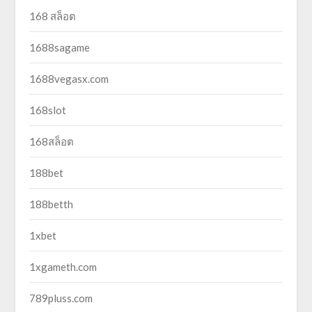
168 สล็อต
1688sagame
1688vegasx.com
168slot
168สล็อต
188bet
188betth
1xbet
1xgameth.com
789pluss.com