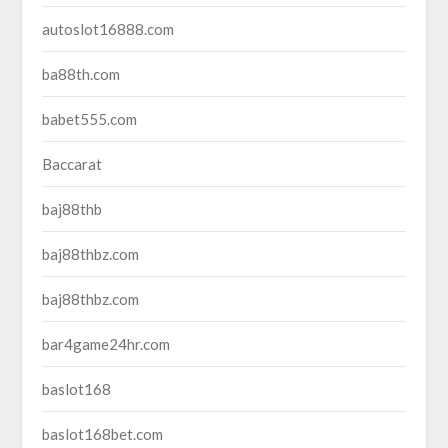
autoslot16888.com
ba88th.com
babet555.com
Baccarat
baj88thb
baj88thbz.com
baj88thbz.com
bar4game24hr.com
baslot168
baslot168bet.com