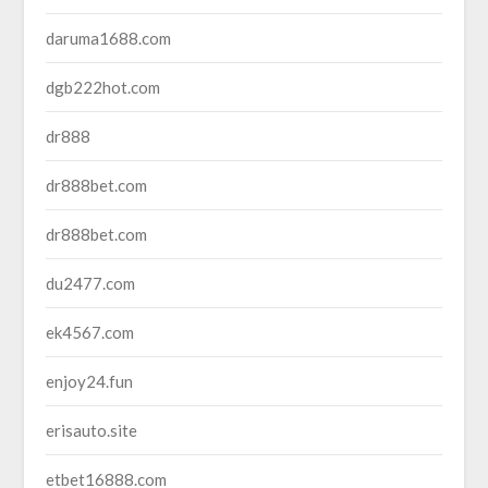
daruma1688.com
dgb222hot.com
dr888
dr888bet.com
dr888bet.com
du2477.com
ek4567.com
enjoy24.fun
erisauto.site
etbet16888.com