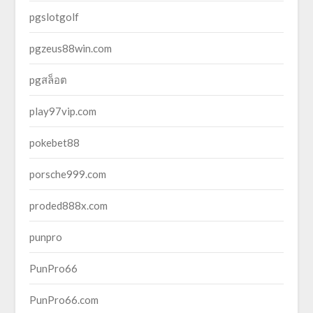
pgslotgolf
pgzeus88win.com
pgสล็อต
play97vip.com
pokebet88
porsche999.com
proded888x.com
punpro
PunPro66
PunPro66.com