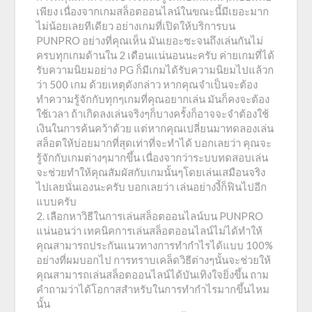
เพียง เนื่องจากเกมสล็อตออนไลน์ในขณะนี้มีเยอะมาก
ไม่น้อยเลยทีเดียว อย่างเกมที่เปิดให้บริการบน
PUNPRO อย่างที่คุณเห็น มันเยอะซะจนถึงเล่นกันไม่
ครบทุกเกมด้านใน 2 เดือนแน่นอนนะครับ ค่ายเกมที่ได้
รับความนิยมอย่าง PG ก็มีเกมได้รับความนิยมไปแล้วก
ว่า 500 เกม ด้วยเหตุดังกล่าว หากคุณจำเป็นจะต้อง
ทำความรู้จักกับทุกๆเกมที่คุณอยากเล่น มันก็คงจะต้อง
ใช้เวลา ถ้าเกิดลงเล่นจริงๆก็บางครั้งก็อาจจะจำต้องใช้
เงินในการค้นคว้าด้วย แต่หากคุณเปลี่ยนมาทดลองเล่น
สล็อตให้บ่อยมากที่สุดเท่าที่จะทำได้ บอกเลยว่า คุณจะ
รู้จักกับเกมต่างๆมากขึ้น เนื่องจากว่าระบบทดสอบเล่น
จะช่วยทำให้คุณสัมผัสกับเกมนั้นๆโดยเล่นเสมือนจริง
ไปเลยนั่นเองนะครับ บอกเลยว่า เล่นอย่างงี้ก็ฟินไปอีก
แบบครับ
2. เลือกหาวิธีในการเล่นสล็อตออนไลน์บน PUNPRO
แน่นอนว่า เทคนิคการเล่นสล็อตออนไลน์ไม่ได้ทำให้
คุณสามารถประกันแนวทางการทำกำไรได้แบบ 100%
อย่างที่ผมบอกไป การทราบเคล็ดวิธีต่างๆนั้นจะช่วยให้
คุณสามารถเล่นสล็อตออนไลน์ได้บันเทิงใจยิ่งขึ้น ถาม
คำถามว่าได้โอกาสสำหรับในการทำกำไรมากขึ้นไหม
นั้น