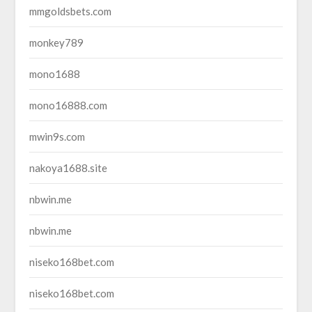
mmgoldsbets.com
monkey789
mono1688
mono16888.com
mwin9s.com
nakoya1688.site
nbwin.me
nbwin.me
niseko168bet.com
niseko168bet.com