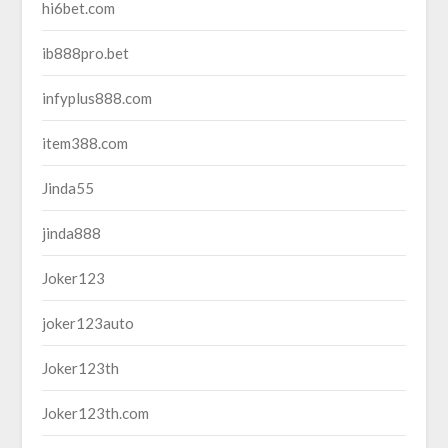
hi6bet.com
ib888pro.bet
infyplus888.com
item388.com
Jinda55
jinda888
Joker123
joker123auto
Joker123th
Joker123th.com