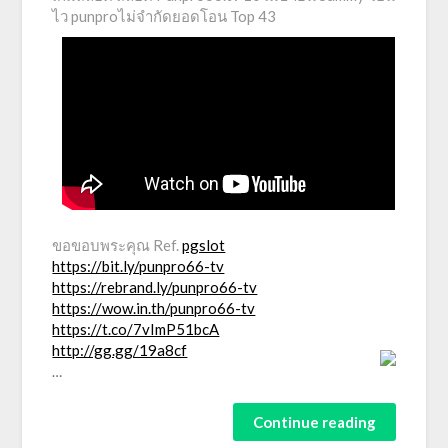
ไว punproไม่จำกัดยอดโอน Top 43
ขอขอบพระคุณ Ref.
pgslot
https://bit.ly/punpro66-tv
https://rebrand.ly/punpro66-tv
https://wow.in.th/punpro66-tv
https://t.co/7vImP51bcA
http://gg.gg/19a8cf
…
Continue reading