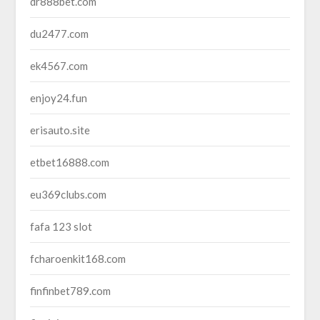
dr888bet.com
du2477.com
ek4567.com
enjoy24.fun
erisauto.site
etbet16888.com
eu369clubs.com
fafa 123 slot
fcharoenkit168.com
finfinbet789.com