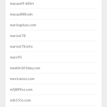
macau69 สมัคร
macau888.win
marinapluss.com
mario678
mario678.info
mars95
meekin365day.com
mexicanoo.com
mfj889xx.com
mib555s.com