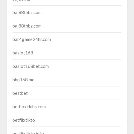
baj88thbz.com
baj88thbz.com
bar4game24hr.com
baslot168
baslot168bet.com
bbp168.me
bestbet
betboxclubs.com
betflixtikto
betflixtikto.info