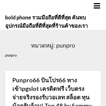
Skip
to
content
bold phone รวมมือถือที่ดีที่สุด ค้นพบ
อุปกรณ์มือถือที่ดีที่สุดที่ร้านค้าของเรา
หมวดหมู่:
punpro
punpro
Punpro66 ปันโปร66 ทาง
เข้าpgslot เครดิตฟรี เว็บตรง
จ่ายจริงรองรับวอเลท สล็อต ทุน
น้อยรับล้าน! Top 48 by Sammy