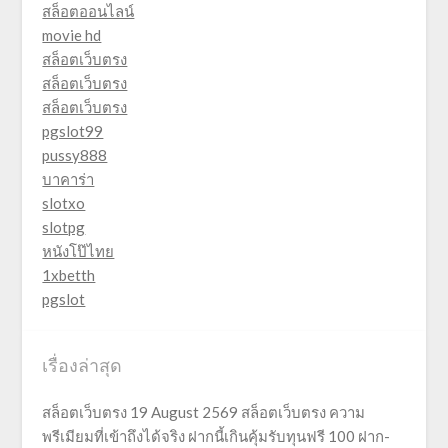
สล็อตออนไลน์
movie hd
สล็อตเว็บตรง
สล็อตเว็บตรง
สล็อตเว็บตรง
pgslot99
pussy888
บาคาร่า
slotxo
slotpg
หนังโป๊ไทย
1xbetth
pgslot
เรื่องล่าสุด
สล็อตเว็บตรง 19 August 2569 สล็อตเว็บตรง ความ
พรีเมียมที่เข้าถึงได้จริง ฝากนี้เกินคุ้มรับทุนฟรี 100 ฝาก-