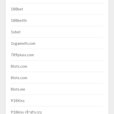
188bet
188betth
1xbet
1xgameth.com
789pluss.com
8lots.com
8lots.com
8lots.me
918Kiss
918kiss เข้าสู่ระบบ