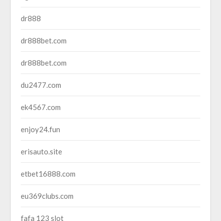
dr888
dr888bet.com
dr888bet.com
du2477.com
ek4567.com
enjoy24.fun
erisauto.site
etbet16888.com
eu369clubs.com
fafa 123 slot