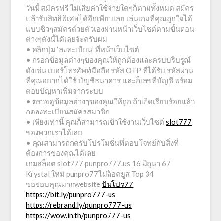
วันนี้ สมัครฟรี ไม่เสียค่าใช้จ่ายใดๆก็ตามทั้งหมด สมัคร
แล้วรับสิทธิพิเศษได้อีกเพียบเลย เล่นเกมที่คุณถูกใจได้
แบบชิวๆสมัครด้วยตัวเองผ่านหน้าเว็บไซต์ตามขั้นตอน
ต่างๆดังนี้ได้เลยจ้ะครับผม
• คลิกปุ่ม ‘ลงทะเบียน’ ที่หน้าเว็บไซต์
• กรอกข้อมูลต่างๆของคุณให้ถูกต้องและครบบริบรูณ์
ดังเช่น เบอร์โทรศัพท์มือถือ รหัส OTP ที่ได้รับ รหัสผ่าน
ที่คุณอยากได้ใช้ บัญชีธนาคาร และก็เลขที่บัญชี พร้อม
ตอบปัญหาเพิ่มจากระบบ
• ตรวจดูข้อมูลต่างๆของคุณให้ถูก ถ้าเกิดเรียบร้อยแล้ว
กดลงทะเบียนสมัครสมาชิก
• เพียงเท่านี้ คุณก็สามารถเข้าใช้งานเว็บไซต์
slot777
ของพวกเราได้เลย
• คุณสามารถกดรับโปรโมชั่นที่ตอบโจทย์กับสิ่งที่
ต้องการของคุณได้เลย
เกมสล็อต slot777 punpro777.us 16 มิถุนา 67
Krystal ใหม่ punpro77ไม่ล็อคยูส Top 34
ขอขอบคุณมากwebsite
ปันโปร77
https://bit.ly/punpro777-us
https://rebrand.ly/punpro777-us
https://wow.in.th/punpro777-us