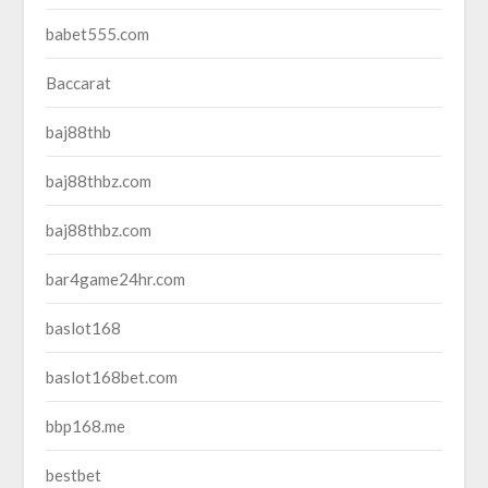
babet555.com
Baccarat
baj88thb
baj88thbz.com
baj88thbz.com
bar4game24hr.com
baslot168
baslot168bet.com
bbp168.me
bestbet