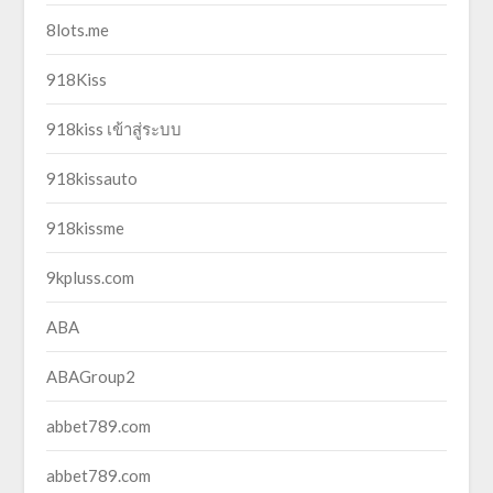
8lots.me
918Kiss
918kiss เข้าสู่ระบบ
918kissauto
918kissme
9kpluss.com
ABA
ABAGroup2
abbet789.com
abbet789.com