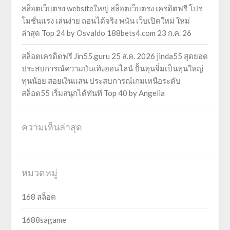
สล็อตเว็บตรง websiteใหญ่ สล็อตเว็บตรง เครดิตฟรี โปร
โมชั่นแรง เล่นง่าย ถอนได้จริง พนัน เว็บเปิดใหม่ ใหม่
ล่าสุด Top 24 by Osvaldo 188bets4.com 23 ก.ค. 26
สล็อตเครดิตฟรี Jin55.guru 25 ส.ค. 2026 jinda55 สุดยอด
ประสบการณ์ความบันเทิงออนไลน์ ปั้นทุนจิ๋มเป็นทุนใหญ่
ทุนน้อย สอยเงินแสน ประสบการณ์เกมเหนือระดับ
สล็อต55 เริ่มสนุกได้ทันที Top 40 by Angelia
ความเห็นล่าสุด
หมวดหมู่
168 สล็อต
1688sagame