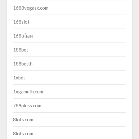
1688vegasx.com
168slot
168สล็อต
188bet
188betth
1xbet
1xgameth.com
789pluss.com
8lots.com
8lots.com