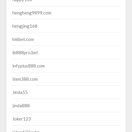
hengheng9899.com
hengjing168
hi6bet.com
ib888pro.bet
infyplus888.com
item388.com
Jinda55
jinda888
Joker123