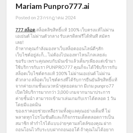
Mariam Punpro777.ai
Posted on
23 กรกฎาคม 2024
777 สล็อต
สล็อตลิขสิทธิ์แท้ 100% เว็บตรงแท้ไม่ผ่าน
เอเย่นต์ ไม่ผ่านตัวกลาง รับเครดิตฟรีได้ทันที สมัคร
เลย!
ถ้าหากคุณกำลังมองหาเว็บสล็อตออนไลน์ดีๆสัก
เว็บไซต์อยู่ล่ะก็… ไม่ต้องไปมองหาไหนไกลเลยล่ะ
ขอรับ เพราะคุณพบกับมันเข้าแล้วเต็มๆเพียงแต่เข้ามา
ใช้บริการกับเรา PUNPRO777 คุณก็จะได้ใช้บริการกับ
สล็อตเว็บไซต์ตรงแท้ 100% ไม่ผ่านเอเย่นต์ ไม่ผ่าน
ตัวกลาง สล็อตเว็บไซต์ตรงที่ได้รับการยืนยันลิขสิทธิ์แท้
จากค่ายเกมชั้นแนวหน้าสุดยอดมาก มีเกม punpro77
เปิดให้บริการมากกว่า 3,000 เกมจากนานาประการ
ค่ายชั้นนำ สามารถเข้ามาเล่นเกมกับเราได้ตลอด 1 วัน
โดยมีแอดมิน
ของเราคอยช่วยเหลือรวมทั้งดูแลคุณอย่างเต็มที่ ไม่
พลาดทุกโปรโมชั่นดีและก็กิจกรรมเด็ดตลอดการเป็น
สมาชิก ทำกำไรได้แบบง่ายๆตามสไตล์ของคุณ ฝาก
ถอนโอนไวกับระบบฝากถอนออโต้ ถ้าคุณไม่ได้อยาก