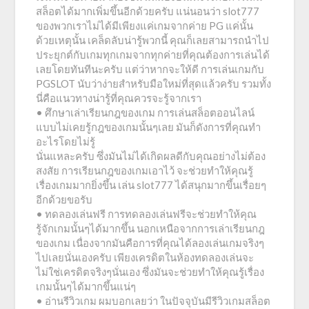
สล็อตได้มากเพิ่มขึ้นอีกด้วยครับ แน่นอนว่า slot777
ของพวกเราไม่ได้มีเพียงแค่เกมจากค่าย PG แค่นั้น
ด้วยเหตุนั้น เคล็ดลับน่ารู้พวกนี้ คุณก็เลยสามารถนำไป
ประยุกต์กับเกมทุกเกมจากทุกค่ายที่คุณต้องการเล่นได้
เลยโดยทันทีนะครับ แต่ว่าหากจะให้ดี การเล่นเกมกับ
PGSLOT นับว่าง่ายสำหรับมือใหม่ที่สุดแล้วครับ รวมทั้ง
นี่คือแนวทางน่ารู้ที่คุณควรจะรู้จากเรา
• ศึกษาเล่าเรียนกฎของเกม การเล่นสล็อตออนไลน์
แบบไม่เคยรู้กฎของเกมนั้นๆเลย มันก็ดังการที่คุณทำ
อะไรโดยไม่รู้
นั่นแหละครับ ซึ่งมันไม่ได้เกิดผลดีกับคุณอย่างไม่ต้อง
สงสัย การเรียนกฎของเกมเอาไว้ จะช่วยทำให้คุณรู้
เรื่องเกมมากยิ่งขึ้น เล่น slot777 ได้สนุกมากขึ้นเรื่อยๆ
อีกด้วยขอรับ
• ทดลองเล่นฟรี การทดลองเล่นฟรีจะช่วยทำให้คุณ
รู้จักเกมนั้นๆได้มากขึ้น นอกเหนือจากการเล่าเรียนกฎ
ของเกม เนื่องจากมันคือการที่คุณได้ลองเล่นเกมจริงๆ
ไปเลยนั่นเองครับ เพียงเครดิตในห้องทดลองเล่นจะ
ไม่ใช่เครดิตจริงๆนั่นเอง ซึ่งมันจะช่วยทำให้คุณรู้เรื่อง
เกมนั้นๆได้มากขึ้นแน่ๆ
• อ่านรีวิวเกม ผมบอกเลยว่า ในปัจจุบันมีรีวิวเกมสล็อต