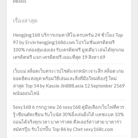
pgslot
เรื่องล่าสุด
Hengjing168 บริการเกมคาสิโน ครบครัน 24 ชั่วโมง Top
97 by Ervin hengjing168d.com โปรโมชั่นเครดิตฟรี
100% กล่องสุ่มเฮงเฮง รับเครดิตฟรี ยูสเดียว เล่นได้ทุกเกม
เครดิตฟรี แจก เครดิตฟรี เยอะที่สุด 19 สิงหา 69
เว็บแม่ สล็อตเว็บตรง เวปไซต์แจกหนัก เจาะลึก สล็อต เกม
ยอดฮิตแห่งยุค พร้อมวิธีเล่นและสิ่งที่มือใหม่ต้องรู้ ใหม่
ล่าสุด Top 54 by Kassie Jin888.asia 12 September 2569
พนันออนไลน์
Sexy168 6 กรกฎาคม 26 sexy168 คู่มือเลือกเว็บไพ่ที่ควร
รู้ เซียนตัดเซียน รับโบนัส 30%ยิ่งเล่นยิ่งได้ แคชแบค 10%
ถอนได้จริงทุกเวลา บาคาร่าสด ดีลเลอร์สาวสวย บาคาร่า
สมัครปุ๊บ รับโปรปั๊บ Top 86 by Chet sexy168c.com