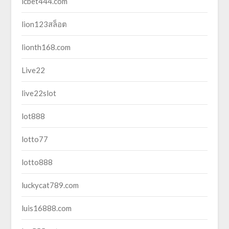
lcbet444.com
lion123สล็อต
lionth168.com
Live22
live22slot
lot888
lotto77
lotto888
luckycat789.com
luis16888.com