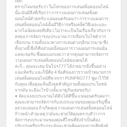
เลย!
ทราบไหมขอรับว่า ในโลกของการเล่นสล็อตออนไลน์
นั้น มันมีสิ่งที่เรียกว่า การวางแผนการเล่นสล็อต
ออนไลน์ด้วยครับ แน่นอนครับผมว่า การวางแผนการ
เล่นสล็อตออนไลน์นั้นมีวิธีการหรือเคล็ดวิธีเยอะแยะ
มากไม่น้อยเลยทีเดียว ไม่ว่าจะเป็นในเรื่องเกี่ยวกับการ
ลงทุน การจัดการงบประมาณ การเลือกเว็บไซต์ การ
เลือกเกม รวมทั้งแนวทางการเล่นต่างๆอีกมากมาย ซึ่ง
ทั้งปวงนี้ ซึ่งก็คือส่วนหนึ่งของการวางแผนการเล่นนั่น
แหละขอรับ ซึ่งผมบอกเลยว่า หากคุณสามารถจัดการ
วางแผนการเล่นสล็อตออนไลน์ของตนได้
ล่ะก็… คุณจะเล่น ปันโปร777 ได้ง่ายมากยิ่งขึ้นอย่าง
แน่แท้ครับ และก็นี่คือ 4 ข้อดีของการวางเป้าหมายการ
เล่นสล็อตออนไลน์ที่พวกเรา PUNPRO777 ชูมาไว้ให้
กับคุณ เพื่อคุณเห็นถึงจุดสำคัญรวมทั้งคุณประโยชน์
จากมัน จะมีอะไรบ้างนั้น มาดูกันเลยขอรับ!
• จัดแจงงบประมาณได้ดิบได้ดีขึ้น แน่นอนครับผมว่า
คุณจะสามารถจัดการกับงบประมาณของคุณเจริญขึ้น
อย่างแน่นอน ถ้าเกิดคุณวางแผนการเล่นสล็อตออนไลน์
ก้าวหน้า ด้วยเหตุว่ามันจะช่วยให้คุณทราบดีว่า การ
จัดการงบประมาณของคุณที่ไหนที่ยังจำเป็นต้อง
ปรับปรุงหรือปรับปรุง มันจะช่วยคุ้มครองการเสียตังค์