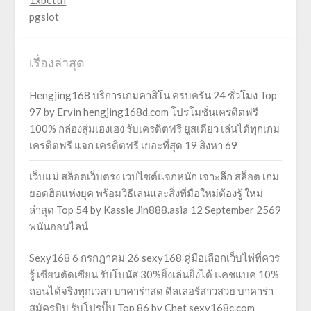
1xbetth
pgslot
เรื่องล่าสุด
Hengjing168 บริการเกมคาสิโน ครบครัน 24 ชั่วโมง Top
97 by Ervin hengjing168d.com โปรโมชั่นเครดิตฟรี
100% กล่องสุ่มเฮงเฮง รับเครดิตฟรี ยูสเดียว เล่นได้ทุกเกม
เครดิตฟรี แจก เครดิตฟรี เยอะที่สุด 19 สิงหา 69
เว็บแม่ สล็อตเว็บตรง เวปไซต์แจกหนัก เจาะลึก สล็อต เกม
ยอดฮิตแห่งยุค พร้อมวิธีเล่นและสิ่งที่มือใหม่ต้องรู้ ใหม่
ล่าสุด Top 54 by Kassie Jin888.asia 12 September 2569
พนันออนไลน์
Sexy168 6 กรกฎาคม 26 sexy168 คู่มือเลือกเว็บไพ่ที่ควร
รู้ เซียนตัดเซียน รับโบนัส 30%ยิ่งเล่นยิ่งได้ แคชแบค 10%
ถอนได้จริงทุกเวลา บาคาร่าสด ดีลเลอร์สาวสวย บาคาร่า
สมัครปุ๊บ รับโปรปั๊บ Top 86 by Chet sexy168c.com