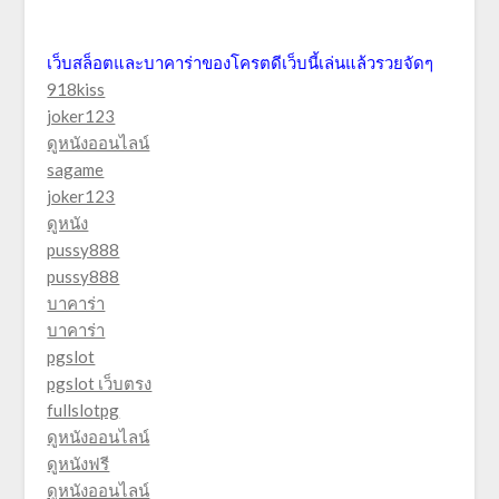
เว็บสล็อตและบาคาร่าของโครตดีเว็บนี้เล่นแล้วรวยจัดๆ
918kiss
joker123
ดูหนังออนไลน์
sagame
joker123
ดูหนัง
pussy888
pussy888
บาคาร่า
บาคาร่า
pgslot
pgslot เว็บตรง
fullslotpg
ดูหนังออนไลน์
ดูหนังฟรี
ดูหนังออนไลน์