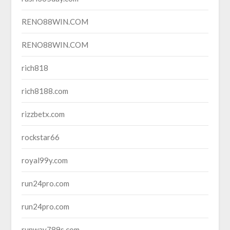
RENO88WIN.COM
RENO88WIN.COM
rich818
rich8188.com
rizzbetx.com
rockstar66
royal99y.com
run24pro.com
run24pro.com
runway789s.com