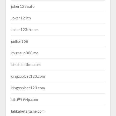
joker123auto
Joker123th
Joker123th.com
judhai168
khumsup888.me
kimchibetbet.com
kingxxxbet123.com
kingxxxbet123.com
kitti999vip.com
lalikabetsgame.com