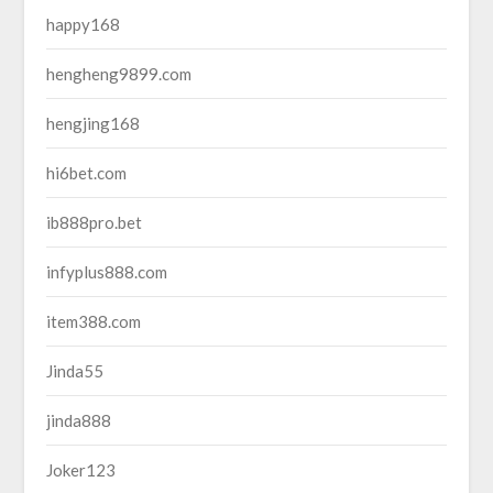
happy168
hengheng9899.com
hengjing168
hi6bet.com
ib888pro.bet
infyplus888.com
item388.com
Jinda55
jinda888
Joker123