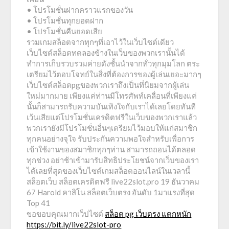
• โปรโมชั่นฝากคราวแรกของวัน
• โปรโมชั่นทุกยอดฝาก
• โปรโมชั่นคืนยอดเสีย
รวมเกมสล็อตจากทุกๆที่เอาไว้ในเว็บไซต์เดียว
เว็บไซต์สล็อตทดลองข้างในเว็บของพวกเรานั้นได้
ทำการเก็บรวบรวมค่ายดังชั้นนำจากทั่วทุกมุมโลก ตระ
เตรียมไว้ตอบโจทย์ในสิ่งที่ต้องการของผู้เล่นเยอะมากๆ
เว็บไซต์สล็อตpgของพวกเราถึงเป็นที่นิยมจากผู้เล่น
ใหม่มากมาย เพียงแค่ท่านมีโทรศัพท์เคลื่อนที่เพียงแค่
นั้นก็สามารถรับความบันเทิงใจกับเราได้เลยโดยทันที
เว้นเสียแต่โปรโมชั่นเครดิตฟรีในเว็บของพวกเราแล้ว
พวกเรายังมีโปรโมชั่นอื่นๆเตรียมไว้มอบให้แก่สมาชิก
ทุกคนอย่างจุใจ รับประกันความพอใจสำหรับเพื่อการ
เข้าใช้งานของสมาชิกทุกๆท่าน สามารถถอนได้ตลอด
ทุกช่วง อย่าช้าเข้ามารับสิทธิประโยชน์จากเว็บของเรา
ได้เลยที่สุดของเว็บไซต์เกมสล็อตออนไลน์ในเวลานี้
สล็อตเว็บ สล็อตเครดิตฟรี live22slot.pro 19 ธันวาคม
67 Harold คาสิโน สล็อตเว็บตรง อันดับ 1มาแรงที่สุด
Top 41
ขอขอบคุณมากเว็ปไซต์
สล็อต pg เว็บตรง แตกหนัก
https://bit.ly/live22slot-pro