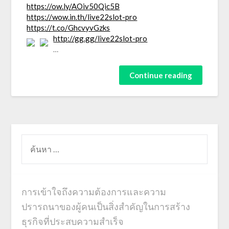
https://ow.ly/AOiv50Qic5B
https://wow.in.th/live22slot-pro
https://t.co/GhcvyvGzks
http://gg.gg/live22slot-pro
…
Continue reading
ค้นหา
สำหรับ:
การเข้าใจถึงความต้องการและความ
ปรารถนาของผู้คนเป็นสิ่งสำคัญในการสร้าง
ธุรกิจที่ประสบความสำเร็จ