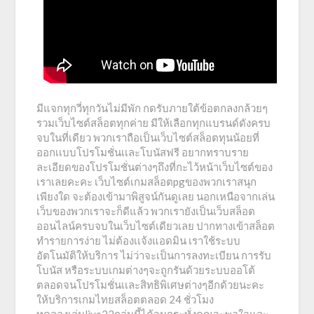
มีแจกทุกวี่ทุกวันไม่มีพัก กดรับภายใต้ข้อตกลงกล้วยๆ
รวมเว็บไซต์สล็อตทุกค่าย มีให้เลือกทุกแบรนด์ดังครบ
จบในที่เดียว พวกเราถือเป็นเว็บไซต์สล็อตทุนน้อยที่
ออกเเบบโปรโมชั่นเเละโบนัสฟรี อยากทราบราย
ละเอียดของโปรโมชั่นต่างๆถึงที่กะไว้หน้าเว็บไซต์ของ
เราเลยคะคะ เว็บไซต์เกมสล็อตpgของพวกเราสนุก
เพียงใด จะต้องเข้ามาพิสูจน์กันดูเลย นอกเหนือจากเล่น
เว็บของพวกเราจะก็ดีแล้ว พวกเรายังเป็นเว็บสล็อต
ออนไลน์ครบจบในเว็บไซต์เดียวเลย ปากทางเข้าสล็อต
ทำรายการง่าย ไม่ต้องเเจ้งแอดมิน เราใช้ระบบ
อัตโนมัติให้บริการ ไม่ว่าจะเป็นการลงทะเบียน การรับ
โบนัส หรือระบบเกมต่างๆจะถูกรันด้วยระบบออโต้
ตลอดจนโปรโมชั่นเเละสิทธิพิเศษต่างๆอีกด้วยนะคะ
ให้บริการเกมไทยสล็อตตลอด 24 ชั่วโมง