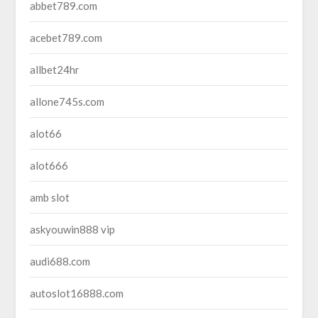
abbet789.com
acebet789.com
allbet24hr
allone745s.com
alot66
alot666
amb slot
askyouwin888 vip
audi688.com
autoslot16888.com