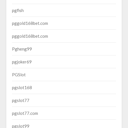
pgfish
pggold168bet.com
pggold168bet.com
Pgheng99
pgjoker69
PGSlot
pgslot168
pgslot77
pgslot77.com
pgslot99