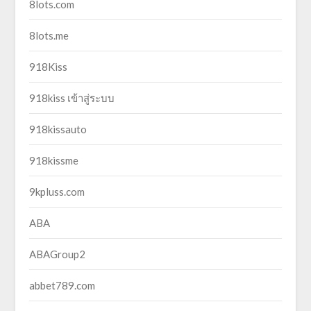
8lots.com
8lots.me
918Kiss
918kiss เข้าสู่ระบบ
918kissauto
918kissme
9kpluss.com
ABA
ABAGroup2
abbet789.com