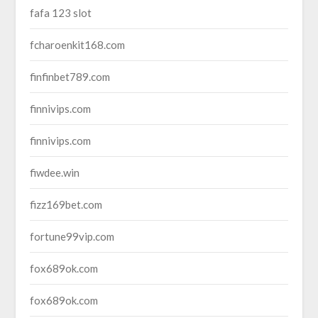
fafa 123 slot
fcharoenkit168.com
finfinbet789.com
finnivips.com
finnivips.com
fiwdee.win
fizz169bet.com
fortune99vip.com
fox689ok.com
fox689ok.com