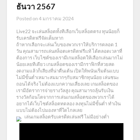
ธันวา 2567
Posted on
4 มกราคม 2024
Live22 จะเล่นสล็อตทั้งทีเลือกเว็บสล็อตตรง ทุนน้อยก็
รับเครดิตฟรีจัดเต็มหาก
ถ้าหากเลือกจะเล่นเว็บของพวกเราให้บริการตลอด 1
วัน คุณสามารถเล่นสล็อตเครดิตฟรีแท้ ได้ตลอดเวลาที่
ต้องการ เว็บไซต์ของเรามีเกมสล็อตให้เลือกเล่นมากไม่
น้อยเลยทีเดียว เกมสล็อตของเรามีกราฟิกที่สวยสด
งดงามแล้วก็เสียงที่น่าตื่นเต้น เปิดให้พนันเริ่มต้นแบบ
ไม่มีขั้นต่ำเหมาะสมมากๆกับสมาชิกทุนน้อย เล่นชนะ
ถอนได้จริง ไม่ต้องแบกความเสี่ยงเลย เกมสล็อตของ
เรามีอัตราการจ่ายรางวัลสูง คุณสามารถลุ้นรับเงิน
รางวัลก้อนโตจากการเล่นเกมสล็อตของพวกเราได้
อยากได้เว็บไซต์สล็อตทดลอง ลงทุนไม่มีขั้นต่ำ ทำเงิน
แบบไม่ต้องไปมองหาที่ใดไกลเลย
เล่นเกมสล็อตรับเครดิตเล่นฟรี ไม่มีอย่างต่ำ