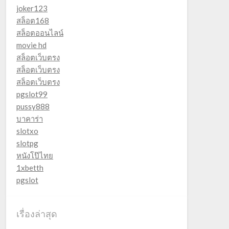
joker123
สล็อต168
สล็อตออนไลน์
movie hd
สล็อตเว็บตรง
สล็อตเว็บตรง
สล็อตเว็บตรง
pgslot99
pussy888
บาคาร่า
slotxo
slotpg
หนังโป๊ไทย
1xbetth
pgslot
เรื่องล่าสุด