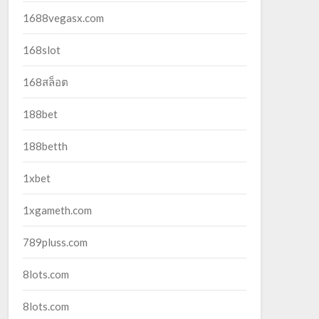
1688vegasx.com
168slot
168สล็อต
188bet
188betth
1xbet
1xgameth.com
789pluss.com
8lots.com
8lots.com