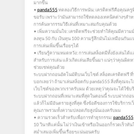
มากขึ้น
•
panda555
ทดลองวิธีการพนัน: เครดิตฟรีคือคุณครูท
ขอรับ เพราะว่ามันสามารถใช้ทดลองเทคนิคต่างๆสำหรับ
การค้นหากรรมวิธีเล่นที่เหมาะสมกับคุณด้วย
• เพิ่มความมั่นใจ: เครดิตฟรีจะช่วยทำให้คุณมีความมั
ลงทุน 50 กับ เงินทุน 100 ความรู้สึกมันไม่เหมือนกัน
การเล่นเพิ่มขึ้นเรื่อยๆได้
• เรียนรู้ความหมดหวัง: การเล่นสล็อตมีทั้งยังเล่นได้แล
สำหรับการเล่น แล้วเกิดเล่นเสียขึ้นมา แน่ๆว่าคุณผิดหวั
ช่วยเซฟคุณด้วย
ระบบฝากถอนอัตโนมัติบนเว็บไซต์ สล็อตเครดิตฟรี ที่นั
บอกเลยว่า ถ้ามาเล่นสล็อตกับ panda555 สิ่งที่คุณจะ
เว็บไซต์ของพวกเราครับผม ด้วยเหตุว่าคุณจะได้ใช้บร
ระบบฝากถอนที่เหมาะสมที่สุดในตอนนี้ ระบบฝากถอนอ
แล้วก็ไม่มีอันตรายสูงที่สุด ซึ่งข้อดีของการใช้บริการ
คุณภาพรวมทั้งความปลอดภัยสูงนั่นเองครับผม
• ความรวดเร็วสำหรับเพื่อการทำธุรกรรม:
panda555
10 วินาทีแค่นั้น ไม่ว่าเงินเข้าหรือเงินออกก็รวดเร็ว
สม่ำเสมอเพิ่มขึ้นเรื่อยๆแน่นอนครับ