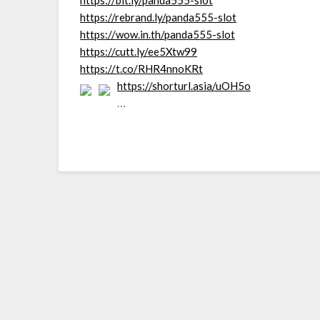
https://bit.ly/panda555-slot
https://rebrand.ly/panda555-slot
https://wow.in.th/panda555-slot
https://cutt.ly/ee5Xtw99
https://t.co/RHR4nnoKRt
https://shorturl.asia/uOH5o
…