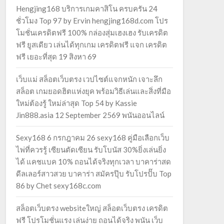
Hengjing168 บริการเกมคาสิโน ครบครัน 24
ชั่วโมง Top 97 by Ervin hengjing168d.com โปร
โมชั่นเครดิตฟรี 100% กล่องสุ่มเฮงเฮง รับเครดิต
ฟรี ยูสเดียว เล่นได้ทุกเกม เครดิตฟรี แจก เครดิต
ฟรี เยอะที่สุด 19 สิงหา 69
เว็บแม่ สล็อตเว็บตรง เวปไซต์แจกหนัก เจาะลึก
สล็อต เกมยอดฮิตแห่งยุค พร้อมวิธีเล่นและสิ่งที่มือ
ใหม่ต้องรู้ ใหม่ล่าสุด Top 54 by Kassie
Jin888.asia 12 September 2569 พนันออนไลน์
Sexy168 6 กรกฎาคม 26 sexy168 คู่มือเลือกเว็บ
ไพ่ที่ควรรู้ เซียนตัดเซียน รับโบนัส 30%ยิ่งเล่นยิ่ง
ได้ แคชแบค 10% ถอนได้จริงทุกเวลา บาคาร่าสด
ดีลเลอร์สาวสวย บาคาร่า สมัครปุ๊บ รับโปรปั๊บ Top
86 by Chet sexy168c.com
สล็อตเว็บตรง websiteใหญ่ สล็อตเว็บตรง เครดิต
ฟรี โปรโมชั่นแรง เล่นง่าย ถอนได้จริง พนัน เว็บ