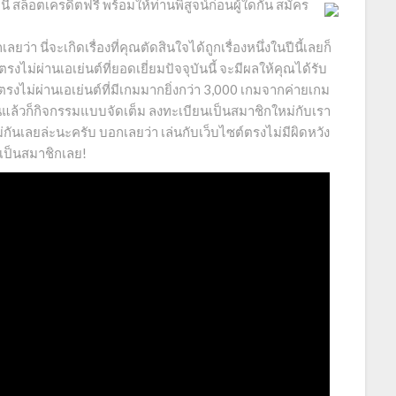
ี้ สล็อตเครดิตฟรี พร้อมให้ท่านพิสูจน์ก่อนผู้ใดกัน สมัคร
 นี่จะเกิดเรื่องที่คุณตัดสินใจได้ถูกเรื่องหนึ่งในปีนี้เลยก็
รงไม่ผ่านเอเย่นต์ที่ยอดเยี่ยมปัจจุบันนี้ จะมีผลให้คุณได้รับ
บตรงไม่ผ่านเอเย่นต์ที่มีเกมมากยิ่งกว่า 3,000 เกมจากค่ายเกม
นแล้วก็กิจกรรมแบบจัดเต็ม ลงทะเบียนเป็นสมาชิกใหม่กับเรา
ันเลยล่ะนะครับ บอกเลยว่า เล่นกับเว็บไซต์ตรงไม่มีผิดหวัง
นเป็นสมาชิกเลย!