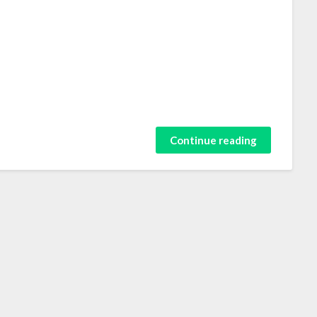
Continue reading