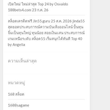
เปิดใหม่ ใหม่ล่าสุด Top 24 by Osvaldo
188bets4.com 23 ก.ค. 26
สล็อตเครดิตฟรี Jin55.guru 25 ส.ค. 2026 jinda55
สุดยอดประสบการณ์ความบันเทิงออนไลน์ ปั้นทุน
จิ๋มเป็นทุนใหญ่ ทุนน้อย สอยเงินแสน ประสบการณ์
เกมเหนือระดับ สล็อต55 เริ่มสนุกได้ทันที Top 40
by Angelia
ความเห็นล่าสุด
หมวดหมู่
168 สล็อต
1688sagame