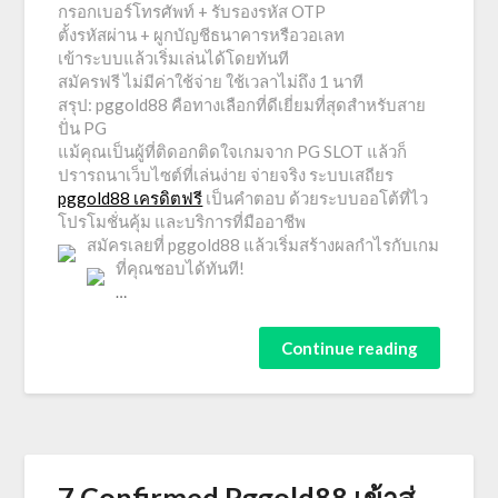
กรอกเบอร์โทรศัพท์ + รับรองรหัส OTP
ตั้งรหัสผ่าน + ผูกบัญชีธนาคารหรือวอเลท
เข้าระบบแล้วเริ่มเล่นได้โดยทันที
สมัครฟรี ไม่มีค่าใช้จ่าย ใช้เวลาไม่ถึง 1 นาที
สรุป: pggold88 คือทางเลือกที่ดีเยี่ยมที่สุดสำหรับสาย
ปั่น PG
แม้คุณเป็นผู้ที่ติดอกติดใจเกมจาก PG SLOT แล้วก็
ปรารถนาเว็บไซต์ที่เล่นง่าย จ่ายจริง ระบบเสถียร
pggold88 เครดิตฟรี
เป็นคำตอบ ด้วยระบบออโต้ที่ไว
โปรโมชั่นคุ้ม และบริการที่มืออาชีพ
สมัครเลยที่ pggold88 แล้วเริ่มสร้างผลกำไรกับเกม
ที่คุณชอบได้ทันที!
…
Continue reading
7 Confirmed Pggold88 เข้าสู่