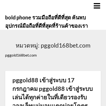
Skip
to
content
bold phone รวมมือถือที่ดีที่สุด ค้นพบ
อุปกรณ์มือถือที่ดีที่สุดที่ร้านค้าของเรา
หมวดหมู่:
pggold168bet.com
pggold168bet.com
pggold88 เข้าสู่ระบบ 17
กรกฎาคม pggold88 เข้าสู่ระบบ
เล่นได้ทุกค่ายในที่เดียวรองรับ
วอลเล็ทแน่นอนแตกบ่อยโคตร