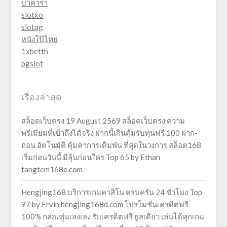
บาคาร่า
slotxo
slotpg
หนังโป๊ไทย
1xbetth
pgslot
เรื่องล่าสุด
สล็อตเว็บตรง 19 August 2569 สล็อตเว็บตรง ความ
พรีเมียมที่เข้าถึงได้จริง ฝากนี้เกินคุ้มรับทุนฟรี 100 ฝาก-
ถอน อัตโนมัติ คุ้มค่าการเดิมพัน ที่สุดในวงการ สล็อต168
เริ่มก่อนวันนี้ มีลุ้นก่อนใคร Top 65 by Ethan
tangtem168e.com
Hengjing168 บริการเกมคาสิโน ครบครัน 24 ชั่วโมง Top
97 by Ervin hengjing168d.com โปรโมชั่นเครดิตฟรี
100% กล่องสุ่มเฮงเฮง รับเครดิตฟรี ยูสเดียว เล่นได้ทุกเกม