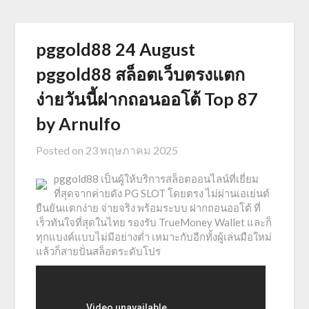
pggold88 24 August
pggold88 สล็อตเว็บตรงแตก
ง่ายวันนี้ฝากถอนออโต้ Top 87
by Arnulfo
Posted on
23 พฤษภาคม 2025
pggold88 เป็นผู้ให้บริการสล็อตออนไลน์ที่เยี่ยม
ที่สุดจากค่ายดัง PG SLOT โดยตรง ไม่ผ่านเอเย่นต์
ยืนยันแตกง่าย จ่ายจริง พร้อมระบบ ฝากถอนออโต้ ที่
เร็วทันใจที่สุดในไทย รองรับ TrueMoney Wallet และก็
ทุกแบงค์แบบไม่มีอย่างต่ำ เหมาะกับอีกทั้งผู้เล่นมือใหม่
แล้วก็สายปั่นสล็อตระดับโปร