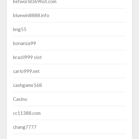
betworld369hot.com
bluewin8888.info
bng55
bonanza99
brazil999 slot
carlo999.net
cashgame168
Casino
cc11388.com
chang7777