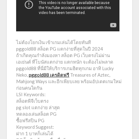
ไม่ต้องโยกเงิน เข้าเกมเล่นได้โดยทันที
pggold88 สล็อต PG แตกง่ายที่สุดในปี 2024
ถ้าเกิดคุณกำลังมองหา สล็อต PG เว็บตรงไม่ผ่าน
เอเย่นต์ ที่โบนัสแตกง่าย แตกหนัก จะต้องไม่พลาด
pggold88 ที่นี่มีให้บริการเกมฮิตทุกเกม อาทิ Lucky
Neko,
pggold88 เครดิตฟรี
Treasures of Aztec,
Mahjong Ways และอีกเพียบเลย พร้อมอัปเดตเกมใหม่
ก่อนคนใดกัน
LSI Keywords:
สล็อตพีจีเว็บตรง
pg slot แตกง่าย ล่าสุด
ทดลองเล่นสล็อต PG
ซื้อฟรีสปิน PG
Keyword Suggest:
ฝาก 1 บาทก็เล่นได้