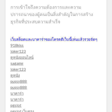
การเข้าใจถึงความต้องการและความ
ปรารถนาของผู้คนเป็นสิ่งสำคัญในการสร้าง
ธุรกิจที่ประสบความสำเร็จ
เว็บสล็อตและบาคาร่าของโครตดีเว็บนี้เล่นแล้วรวยจัดๆ
918kiss
joker123
ดูหนังออนไลน์
sagame
joker123
ดูหนัง
pussy888
pussy888
บาคาร่า
บาคาร่า
pgslot
pgslot เว็บตรง