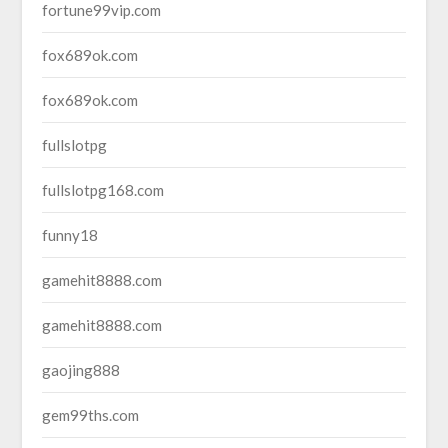
fortune99vip.com
fox689ok.com
fox689ok.com
fullslotpg
fullslotpg168.com
funny18
gamehit8888.com
gamehit8888.com
gaojing888
gem99ths.com