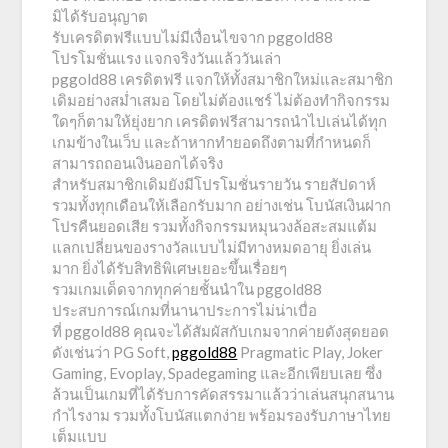
มิได้รับอนุญาต
รับเครดิตฟรีแบบไม่มีเงื่อนไขจาก pggold88
โปรโมชั่นแรง แจกจริงวันแล้ววันเล่า
pggold88 เครดิตฟรี แจกให้ทั้งสมาชิกใหม่และสมาชิก
เดิมอย่างสม่ำเสมอ โดยไม่ต้องแชร์ ไม่ต้องทำกิจกรรม
ใดๆก็ตามให้ยุ่งยาก เครดิตฟรีสามารถนำไปเล่นได้ทุก
เกมข้างในเว็บ และถ้าหากทำยอดถึงตามที่กำหนดก็
สามารถถอนเงินออกได้จริง
สำหรับสมาชิกเดิมยังมีโปรโมชั่นรายวัน รายสัปดาห์
รวมทั้งทุกเดือนให้เลือกรับมาก อย่างเช่น โบนัสเงินฝาก
โปรคืนยอดเสีย รวมทั้งกิจกรรมหมุนวงล้อสะสมแต้ม
แลกเปลี่ยนของรางวัลแบบไม่มีทางหมดอายุ ยิ่งเล่น
มาก ยิ่งได้รับสิทธิพิเศษเยอะขึ้นเรื่อยๆ
รวมเกมเด็ดจากทุกค่ายชั้นนำใน pggold88
ประสบการณ์เกมที่นานาประการไม่น่าเบื่อ
ที่ pggold88 คุณจะได้สัมผัสกับเกมจากค่ายดังสุดยอด
ดังเช่นว่า PG Soft,
pggold88
Pragmatic Play, Joker
Gaming, Evoplay, Spadegaming และอีกเพียบเลย ซึ่ง
ล้วนเป็นเกมที่ได้รับการคัดสรรมาแล้วว่าเล่นสนุกสนาน
กำไรงาม รวมทั้งโบนัสแตกง่าย พร้อมรองรับภาษาไทย
เต็มแบบ