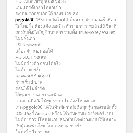
PG โบนัสเข้าทุกเมื่อเชื่อวัน
เกมแตกดีเวลาไหนก็เข้า
ระบบฝากถอนออโต้ รองรับวอเลท
pggold88
ใช้ระบบอัตโนมัติเต็มแบบ ฝากถอนเร็วที่สุด
ในไทย ไม่ต้องแจ้งแอดมิน ทำรายการภายใน 10 วินาที
รองรับทั้งยังบัญชีธนาคาร รวมทั้ง TrueMoney Wallet
ไม่มีขั้นต่ำ
LSI Keywords:
สล็อตฝากถอนออโต้
PG SLOT วอเลท
ไม่มีอย่างต่ำ ถอนได้จริง
ไม่ต้องส่งสลิป
Keyword Suggest:
ฝากเริ่ม 1 บาท
ถอนได้ไม่จำกัด
ไร้คุณค่าขนบธรรมเนียม
เล่นผ่านมือถือได้ทุกระบบ ไม่ต้องโหลดแอป
เล่น pggold88 ได้ในทันทีผ่านมือถือทุกรุ่น รองรับอีกทั้ง
iOS และก็ Android พร้อมใช้งานผ่านเบราว์เซอร์แบบ
ไม่ต้องดาวน์โหลดแอป หน้าเว็บไซต์วางแบบให้เหมาะ
กับผู้เล่นชาวไทยโดยเฉพาะอย่างยิ่ง
โหลดไว ไม่กระตุก