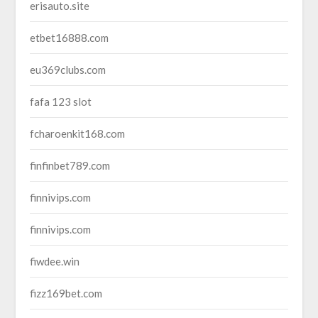
erisauto.site
etbet16888.com
eu369clubs.com
fafa 123 slot
fcharoenkit168.com
finfinbet789.com
finnivips.com
finnivips.com
fiwdee.win
fizz169bet.com