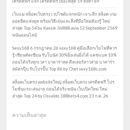
เครดิตฟรี แจก เครดิตฟรี เยอะที่สุด 19 สิงหา 69
เว็บแม่ สล็อตเว็บตรง เวปไซต์แจกหนัก เจาะลึก สล็อต เกม
ยอดฮิตแห่งยุค พร้อมวิธีเล่นและสิ่งที่มือใหม่ต้องรู้ ใหม่
ล่าสุด Top 54 by Kassie Jin888.asia 12 September 2569
พนันออนไลน์
Sexy168 6 กรกฎาคม 26 sexy168 คู่มือเลือกเว็บไพ่ที่ควร
รู้ เซียนตัดเซียน รับโบนัส 30%ยิ่งเล่นยิ่งได้ แคชแบค 10%
ถอนได้จริงทุกเวลา บาคาร่าสด ดีลเลอร์สาวสวย บาคาร่า
สมัครปุ๊บ รับโปรปั๊บ Top 86 by Chet sexy168c.com
สล็อตเว็บตรง websiteใหญ่ สล็อตเว็บตรง เครดิตฟรี โปร
โมชั่นแรง เล่นง่าย ถอนได้จริง พนัน เว็บเปิดใหม่ ใหม่
ล่าสุด Top 24 by Osvaldo 188bets4.com 23 ก.ค. 26
ความเห็นล่าสุด