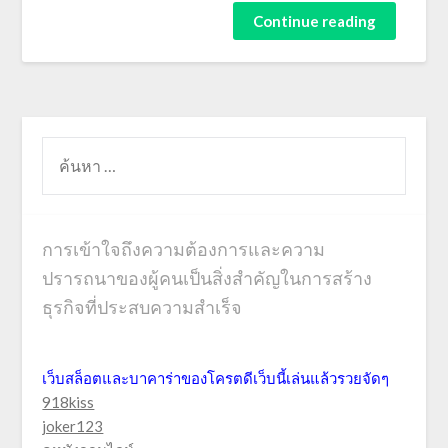
Continue reading
ค้นหา
สำหรับ:
การเข้าใจถึงความต้องการและความ
ปรารถนาของผู้คนเป็นสิ่งสำคัญในการสร้าง
ธุรกิจที่ประสบความสำเร็จ
เว็บสล็อตและบาคาร่าของโครตดีเว็บนี้เล่นแล้วรวยจัดๆ
918kiss
joker123