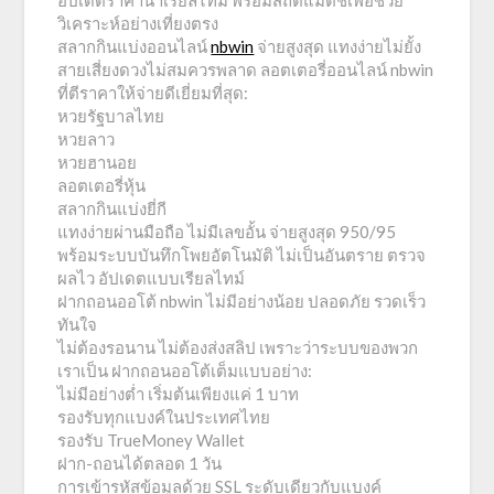
อัปเดตราคาน้ำเรียลไทม์ พร้อมสถิติแมตช์เพื่อช่วย
วิเคราะห์อย่างเที่ยงตรง
สลากกินแบ่งออนไลน์
nbwin
จ่ายสูงสุด แทงง่ายไม่ยั้ง
สายเสี่ยงดวงไม่สมควรพลาด ลอตเตอรี่ออนไลน์ nbwin
ที่ตีราคาให้จ่ายดีเยี่ยมที่สุด:
หวยรัฐบาลไทย
หวยลาว
หวยฮานอย
ลอตเตอรี่หุ้น
สลากกินแบ่งยี่กี
แทงง่ายผ่านมือถือ ไม่มีเลขอั้น จ่ายสูงสุด 950/95
พร้อมระบบบันทึกโพยอัตโนมัติ ไม่เป็นอันตราย ตรวจ
ผลไว อัปเดตแบบเรียลไทม์
ฝากถอนออโต้ nbwin ไม่มีอย่างน้อย ปลอดภัย รวดเร็ว
ทันใจ
ไม่ต้องรอนาน ไม่ต้องส่งสลิป เพราะว่าระบบของพวก
เราเป็น ฝากถอนออโต้เต็มแบบอย่าง:
ไม่มีอย่างต่ำ เริ่มต้นเพียงแค่ 1 บาท
รองรับทุกแบงค์ในประเทศไทย
รองรับ TrueMoney Wallet
ฝาก-ถอนได้ตลอด 1 วัน
การเข้ารหัสข้อมูลด้วย SSL ระดับเดียวกับแบงค์