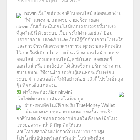
Posted on
29 พฤษภาคม 2025
nbwin เว็บไซต์ตรงคาสิโนออนไลน์ สล็อตแตกง่าย
กีฬา แทงหวย เกมครบ จ่ายจริงทุกยอด
nbwin เป็นเว็บพนันออนไลน์แบบครบวงจรที่มาแรง
ที่สุดในปีนี้ ด้วยระบบ เว็บตรงไม่ผ่านเอเย่นต์ ป้อม
ปราการอาจ ปลอดภัย และเป็นที่รู้จักด้านความโปร่งใส
และการชำระเงินตรงเวลา เรารวมทุกความเพลิดเพลิน
ไว้ภายในที่เดียว ไม่ว่าจะเป็น สล็อตออนไลน์, บาคาร่า
ออนไลน์, แทงบอลออนไลน์, คาสิโนสด, ลอตเตอรี่
ออนไลน์ หรือ เกมยิงปลาได้เงินจริง ทุกบริการย้ำความ
สบายสบาย ใช้งานง่าย รองรับผู้เล่นทุกระดับ พร้อม
ระบบ ฝากถอนออโต้ ไม่มีอย่างน้อย แล้วก็โปรโมชั่นสุด
คุ้มที่จัดเต็มแต่ละวัน
ทำไมจะต้องเลือก nbwin?
เว็บไซต์ตรงระบบมั่นคง ไม่ล็อกยูส
ฝาก-ถอนอัตโนมัติ รองรับ TrueMoney Wallet
สล็อตแตกง่ายทุกค่าย แตกหลายครั้ง จ่ายจริง
คาสิโนสด ถ่ายทอดตรงจากบ่อนจริง ดีลเลอร์มือโปร
แทงบอลราคาน้ำดี มีทุกลีกให้เล่น
หวยไทย สลากกินแบ่งต่างถิ่น แทงง่าย จ่ายสูง
โปรโมชั่นอัปเดตวันแล้ววันเล่า โบนัสคุ้มที่สุด