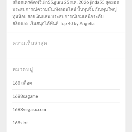
สล็อตเครดิตฟรี Jin55.guru 25 ส.ค. 2026 jinda55 สุดยอด
ประสบการณ์ความบันเทิงออนไลน์ ปั้นทุนจิ๋มเป็นทุนใหญ่
ทุนน้อย สอยเงินแสน ประสบการณ์เกมเหนือระดับ
สล็อต55 เริ่มสนุกได้ทันที Top 40 by Angelia
ความเห็นล่าสุด
หมวดหมู่
168 สล็อต
1688sagame
1688vegasx.com
168slot