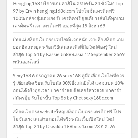
Hengjing168 บริการเกมคาสิโน ครบครัน 24 ชั่วโมง Top
97 by Ervin hengjing168d.com โปรโมชั่นเครดิตฟรี
100% กล่องสุ่มเฮงเฮง รับเครดิตฟรี ยูสเดียว เล่นได้ทุกเกม
เครดิตฟรี แจก เครดิตฟรี เยอะที่สุด 19 สิงหา 69
เว็บแม่ สล็อตเว็บตรง เวปไซต์แจกหนัก เจาะลึก สล็อต เกม
ยอดฮิตแห่งยุค พร้อมวิธีเล่นและสิ่งที่มือใหม่ต้องรู้ ใหม่
ล่าสุด Top 54 by Kassie Jin888.asia 12 September 2569
พนันออนไลน์
Sexy168 6 กรกฎาคม 26 sexy168 คู่มือเลือกเว็บไพ่ที่ควร
รู้ เซียนตัดเซียน รับโบนัส 30%ยิ่งเล่นยิ่งได้ แคชแบค 10%
ถอนได้จริงทุกเวลา บาคาร่าสด ดีลเลอร์สาวสวย บาคาร่า
สมัครปุ๊บ รับโปรปั๊บ Top 86 by Chet sexy168c.com
สล็อตเว็บตรง websiteใหญ่ สล็อตเว็บตรง เครดิตฟรี โปร
โมชั่นแรง เล่นง่าย ถอนได้จริง พนัน เว็บเปิดใหม่ ใหม่
ล่าสุด Top 24 by Osvaldo 188bets4.com 23 ก.ค. 26