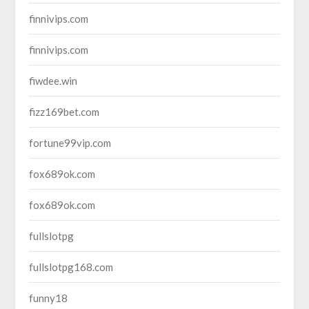
finnivips.com
finnivips.com
fiwdee.win
fizz169bet.com
fortune99vip.com
fox689ok.com
fox689ok.com
fullslotpg
fullslotpg168.com
funny18