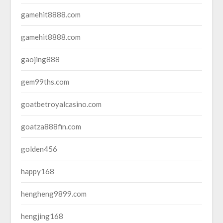
gamehit8888.com
gamehit8888.com
gaojing888
gem99ths.com
goatbetroyalcasino.com
goatza888fin.com
golden456
happy168
hengheng9899.com
hengjing168