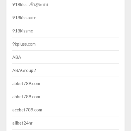
918kiss เข้าสู่ระบบ
918kissauto
918kissme
9kpluss.com
ABA
ABAGroup2
abbet789.com
abbet789.com
acebet789.com
allbet24hr