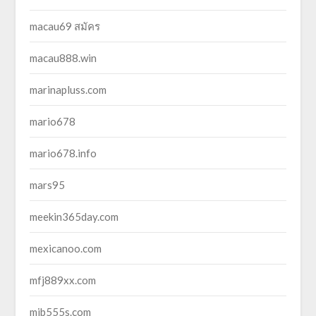
macau69 สมัคร
macau888.win
marinapluss.com
mario678
mario678.info
mars95
meekin365day.com
mexicanoo.com
mfj889xx.com
mib555s.com