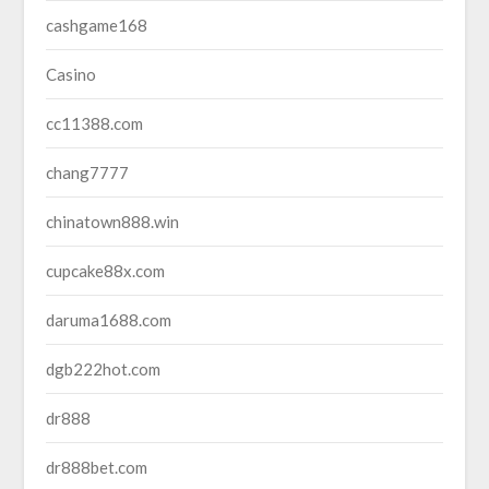
cashgame168
Casino
cc11388.com
chang7777
chinatown888.win
cupcake88x.com
daruma1688.com
dgb222hot.com
dr888
dr888bet.com