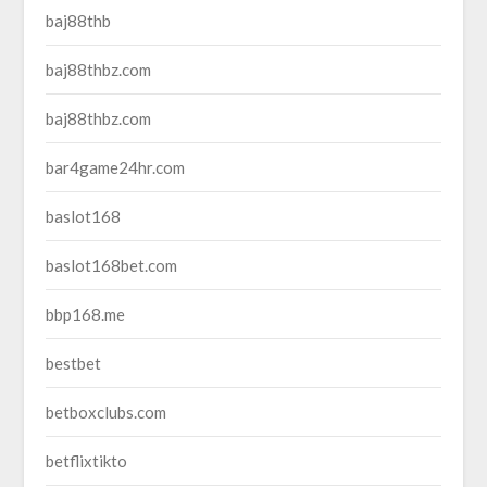
baj88thb
baj88thbz.com
baj88thbz.com
bar4game24hr.com
baslot168
baslot168bet.com
bbp168.me
bestbet
betboxclubs.com
betflixtikto