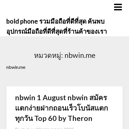
Skip
to
content
bold phone รวมมือถือที่ดีที่สุด ค้นพบ
อุปกรณ์มือถือที่ดีที่สุดที่ร้านค้าของเรา
หมวดหมู่:
nbwin.me
nbwin.me
nbwin 1 August nbwin สมัคร
แตกง่ายฝากถอนเร็วโบนัสแตก
ทุกวัน Top 60 by Theron