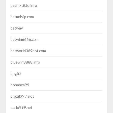
betflixtikto.info
betm4vip.com
betway
betwin6666.com
betworld369hot.com
bluewin8888.info
bng55
bonanza99
brazil999 slot
carlo999.net