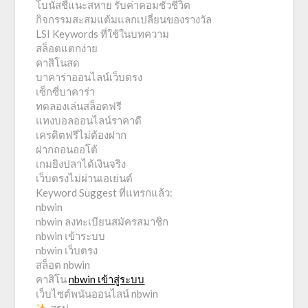
โบนัสชี้แนะสหาย รับค่าคอมชั่วชีวิต
กิจกรรมสะสมแต้มแลกเปลี่ยนของรางวัล
LSI Keywords ที่ใช้ในบทความ
สล็อตแตกง่าย
คาสิโนสด
บาคาร่าออนไลน์เว็บตรง
เซ็กซี่บาคาร่า
ทดลองเล่นสล็อตฟรี
แทงบอลออนไลน์ราคาดี
เครดิตฟรีไม่ต้องฝาก
ฝากถอนออโต้
เกมยิงปลาได้เงินจริง
เว็บตรงไม่ผ่านเอเย่นต์
Keyword Suggest ที่แทรกแล้ว:
nbwin
nbwin ลงทะเบียนสมัครสมาชิก
nbwin เข้าระบบ
nbwin เว็บตรง
สล็อต nbwin
คาสิโน
nbwin เข้าสู่ระบบ
เว็บไซต์พนันออนไลน์ nbwin