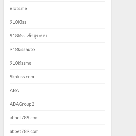
8lots.me
918Kiss
918kiss เข้าสู่ระบบ
918kissauto
918kissme
9kpluss.com
ABA
ABAGroup2
abbet789.com
abbet789.com