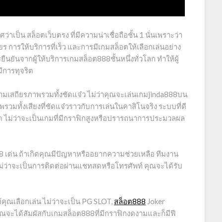
ว่าเป็น สล็อตเว็บตรง ที่มีความน่าเชื่อถือชั้น 1 นั่นเพราะว่า
ร การให้บริการที่เร็ว และการมีเกมสล็อตให้เลือกเล่นอย่าง
ารยืนยันจากผู้ให้บริการเกมสล็อต888ชั้นหนึ่งทั่วโลก ทำให้ผู้
มีการทุจริต
ามเสถียรภาพรวมทั้งชัดแจ๋ว ไม่ว่าคุณจะเล่นเกมjinda888บน
รวมทั้งเสียงที่ชัดแจ๋วราวกับการเล่นในคาสิโนจริง ระบบที่ดี
ดุด ไม่ว่าจะเป็นเกมที่มีกราฟิกสูงหรือปรารถนาการประมวลผล
ต888 เด่น ถ้าเกิดคุณมีปัญหาหรืออยากความช่วยเหลือ ทีมงาน
ไม่ว่าจะเป็นการติดต่อผ่านแชทสดหรือโทรศัพท์ คุณจะได้รับ
ุณเลือกเล่น ไม่ว่าจะเป็น PG SLOT,
สล็อต888
Joker
 คุณจะได้สัมผัสกับเกมสล็อต888ที่มีกราฟิกงดงามและก็มีฟี