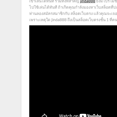
เข้าเล่นได้ทันที รวมทั้งที่สำคัญ
jinda888
ยังมีโปรโมชั
ไปใช้เล่นได้ทันที ถ้าเกิดคุณกำลังมองหาเว็บสล็อตที
ท่านลองสมัครสมาชิกกับ สล็อตเว็บตรง แล้วคุณจะเจ
เพราะเหตุใด jinda888 ถึงเป็นสล็อตเว็บตรงชั้น 1 ที่คน