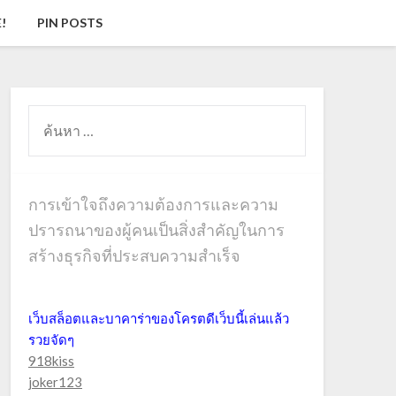
!
PIN POSTS
ค้นหา
สำหรับ:
การเข้าใจถึงความต้องการและความ
ปรารถนาของผู้คนเป็นสิ่งสำคัญในการ
สร้างธุรกิจที่ประสบความสำเร็จ
เว็บสล็อตและบาคาร่าของโครตดีเว็บนี้เล่นแล้ว
รวยจัดๆ
918kiss
joker123