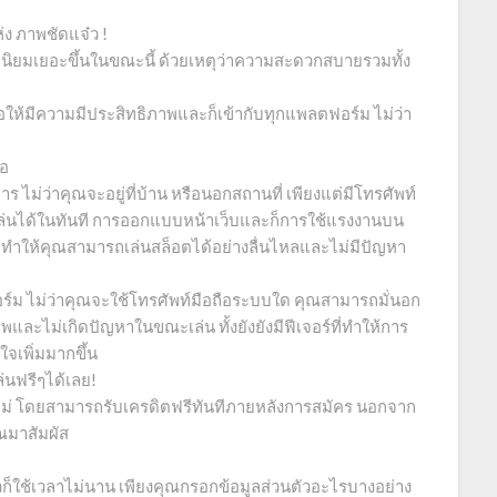
่ง ภาพชัดแจ๋ว !
่นิยมเยอะขึ้นในขณะนี้ ด้วยเหตุว่าความสะดวกสบายรวมทั้ง
ให้มีความมีประสิทธิภาพและก็เข้ากับทุกแพลตฟอร์ม ไม่ว่า
ือ
าร ไม่ว่าคุณจะอยู่ที่บ้าน หรือนอกสถานที่ เพียงแต่มีโทรศัพท์
ข้าเล่นได้ในทันที การออกแบบหน้าเว็บและก็การใช้แรงงานบน
ี่ ทำให้คุณสามารถเล่นสล็อตได้อย่างลื่นไหลและไม่มีปัญหา
ฟอร์ม ไม่ว่าคุณจะใช้โทรศัพท์มือถือระบบใด คุณสามารถมั่นอก
และไม่เกิดปัญหาในขณะเล่น ทั้งยังยังมีฟีเจอร์ที่ทำให้การ
ใจเพิ่มมากขึ้น
่นฟรีๆได้เลย!
กใหม่ โดยสามารถรับเครดิตฟรีทันทีภายหลังการสมัคร นอกจาก
ุณมาสัมผัส
ก็ใช้เวลาไม่นาน เพียงคุณกรอกข้อมูลส่วนตัวอะไรบางอย่าง