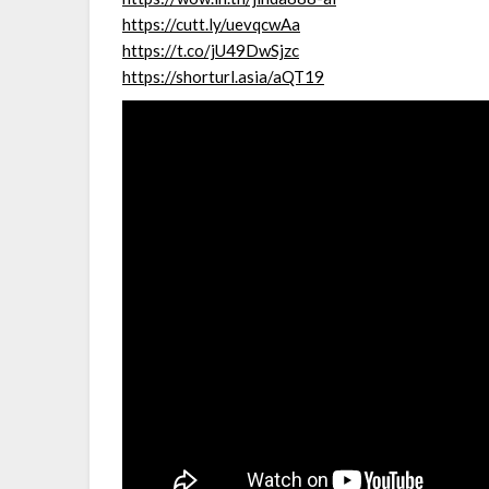
https://cutt.ly/uevqcwAa
https://t.co/jU49DwSjzc
https://shorturl.asia/aQT19