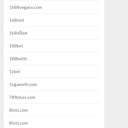
1688vegasx.com
168slot
168สล็อต
188bet
188betth
1xbet
1xgameth.com
789pluss.com
8lots.com
8lots.com