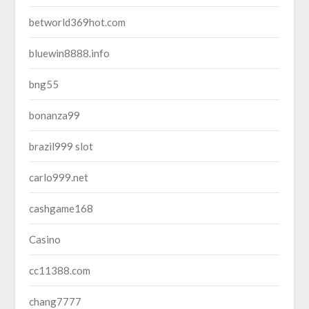
betworld369hot.com
bluewin8888.info
bng55
bonanza99
brazil999 slot
carlo999.net
cashgame168
Casino
cc11388.com
chang7777