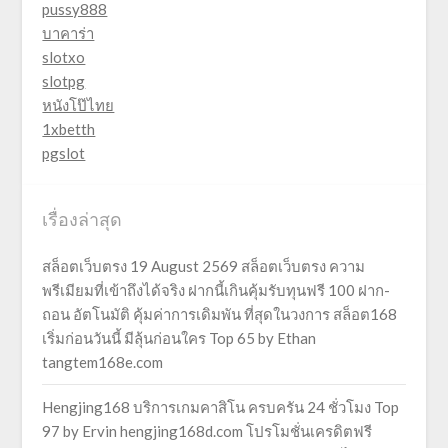
pussy888
บาคาร่า
slotxo
slotpg
หนังโป๊ไทย
1xbetth
pgslot
เรื่องล่าสุด
สล็อตเว็บตรง 19 August 2569 สล็อตเว็บตรง ความ
พรีเมียมที่เข้าถึงได้จริง ฝากนี้เกินคุ้มรับทุนฟรี 100 ฝาก-
ถอน อัตโนมัติ คุ้มค่าการเดิมพัน ที่สุดในวงการ สล็อต168
เริ่มก่อนวันนี้ มีลุ้นก่อนใคร Top 65 by Ethan
tangtem168e.com
Hengjing168 บริการเกมคาสิโน ครบครัน 24 ชั่วโมง Top
97 by Ervin hengjing168d.com โปรโมชั่นเครดิตฟรี