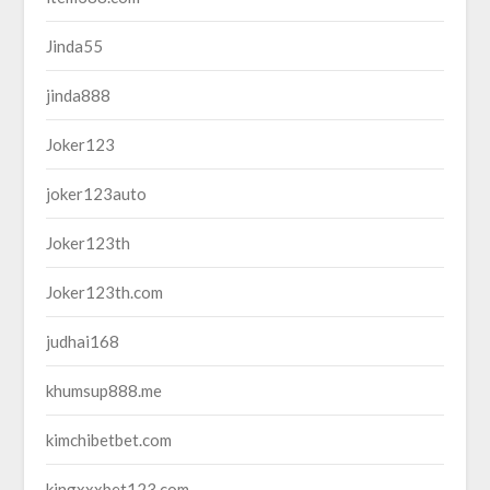
Jinda55
jinda888
Joker123
joker123auto
Joker123th
Joker123th.com
judhai168
khumsup888.me
kimchibetbet.com
kingxxxbet123.com