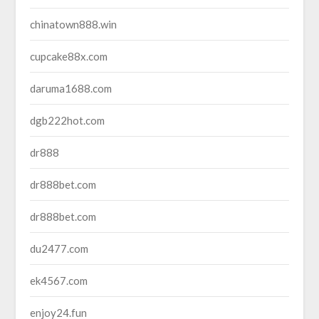
chinatown888.win
cupcake88x.com
daruma1688.com
dgb222hot.com
dr888
dr888bet.com
dr888bet.com
du2477.com
ek4567.com
enjoy24.fun