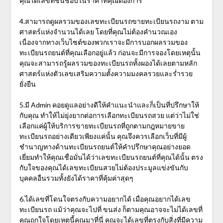
คุณได้เลขที่ชื่นชอบในราคาที่คุณต้องการ
4.สามารถดูผลรวมของเลขทะเบียนรถขายทะเบียนรถงาม ตาม
ศาสตร์แห่งจำนวนได้เลย โดยที่คุณไม่ต้องคำนวณเอง
เนื่องจากทางเว็บไซต์ของพวกเราจะมีการบอกผลรวมของ
ทะเบียนรถยนต์ที่คุณเลือกอยู่แล้ว ก่อนจะมีการจองโดยเหตุนั้น
คุณจะสามารถรู้ผลรวมของทะเบียนรถทั้งผองได้เลยตามหลัก
ศาสตร์แห่งตัวเลขเสริมความตั้งความมงคลรวยและร่ำรวย
ยั่งยืน
5.มี Admin คอยดูแลอย่างดีให้คำแนะนำและก็เป็นที่ปรึกษาให้
กับคุณ ทำให้ไม่ยุ่งยากต่อการเลือกทะเบียนรถสวย แต่ว่าไม่ใช่
เลือกแค่ผู้ให้บริการขายทะเบียนรถที่ถูกตามกฎหมายขาย
ทะเบียนรถอย่างเดียวเพียงแค่นั้น คุณจึงควรเลือกเว็บที่มีผู้
ชำนาญทางด้านทะเบียนรถยนต์ให้คำปรึกษาคุณอย่างยอด
เยี่ยมทำให้คุณเชื่อมั่นได้ว่าเลขทะเบียนรถยนต์ที่คุณได้นั้น ตรง
กับใจของคุณได้เลขทะเบียนสวยไม่ต้องประมูลแข่งขันกับ
บุคคลอื่นรวมทั้งยังได้ราคาที่คุ้มค่าสุดๆ
6.ได้เลขที่โดนใจตรงกับความอยากได้ เมื่อคุณอยากได้เลข
ทะเบียนรถ แม้ว่าคุณจะไปที่ ขนส่ง ก็ตามคุณอาจจะไม่ได้เลขที่
คุณถูกใจโดยเหตุนี้คุณมาที่นี่ คุณจะได้เลขที่ตรงกับสิ่งที่มีความ