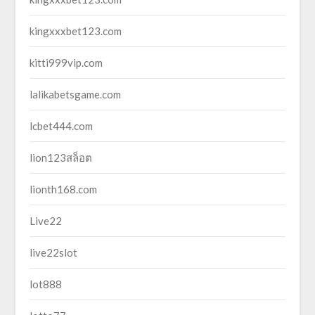
kingxxxbet123.com
kitti999vip.com
lalikabetsgame.com
lcbet444.com
lion123สล็อต
lionth168.com
Live22
live22slot
lot888