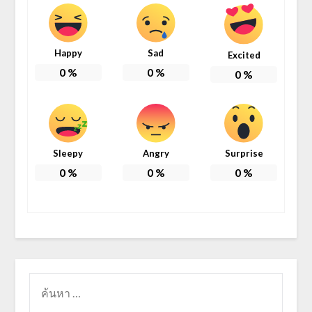
Happy
Sad
Excited
0
%
0
%
0
%
Sleepy
Angry
Surprise
0
%
0
%
0
%
ค้นหา
สำหรับ: