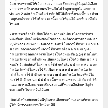
ต้องการเพราะมีให้เลือกเยอะมากและยังแบ่งหมู่ให้คุณได้เลือก
มากกว่าทะเบียนรถสวยคนไหนกันไม่ว่าคุณจะถูกใจเลขแบบ
vip เลข 2 หลัก 3 หลักหรือ 4 หลัก ก็มีให้เลือกทั้งหมดทั้งปวง ด้วย
เหตุดังกล่าวการใช้บริการตรงนี้จะก่อให้คุณได้เลขที่ประทับใจ
ใช่เลย
7.สามารถเลือกตัวเขียนได้ตามความจำเป็น เนื่องจากว่าตัว
หนังสือนั้นมีผลในเรื่องของโชคลาภและก็ความรวยรวมทั้ง สา
ยมูทั้งหลาย อย่างเช่น คนเกิดวันจันทร์ ไม่ควรใช้ตัวเขียน ก ข ค
ฆ ง คนเกิดวันอังคารไม่ควรใช้ตัวหนังสือ จ ฉ ช ซ ฌ ญ คน
กำเนิดวันพุธตอนกลางวันไม่ควรใช้ตัวหนังสือ ฎ ฏ ฐ ท ฒในคน
กำเนิดวันพุธยามค่ำคืนทะเบียนสวยไม่ควรใช้ตัวเขียน ย ร ล ว
คนเกิดวันพฤหัสบดีไม่สมควรใช้ตัวหนังสือ บ ป ผ ฝ พ ฟ ภ ม คน
กำเนิดวันศุกร์ไม่ควรใช้ตัวเขียน ศ ษ ส ห ฬ ฮ คนกำเนิดวัน
เสาร์ไม่ควรใช้ตัวอักษร ข ค ฆ ง ญ ฬ คนกำเนิดวันอาทิตย์ไม่
ควรใช้ตัวอักษร ฉ ผ ฝ ฟ ฬ ฉะนั้นหากคุณ ทราบแล้วก็จะทำให้
คุณสามารถเลือกเลขทะเบียนรถยนต์ที่หลบหลีกอักษรจัญไร
ของคนเกิดในทุกๆวันได้เลย
เป็นยังไงบ้างกับกลเม็ดดีๆในการเลือกทะเบียนรถยนต์สวย จาก
ผู้ให้บริการระบบออนไลน์ มาที่นี่