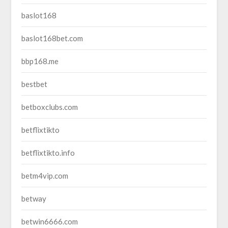
baslot168
baslot168bet.com
bbp168.me
bestbet
betboxclubs.com
betflixtikto
betflixtikto.info
betm4vip.com
betway
betwin6666.com