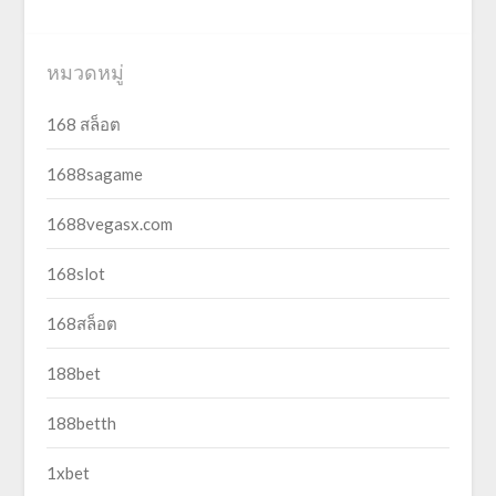
หมวดหมู่
168 สล็อต
1688sagame
1688vegasx.com
168slot
168สล็อต
188bet
188betth
1xbet