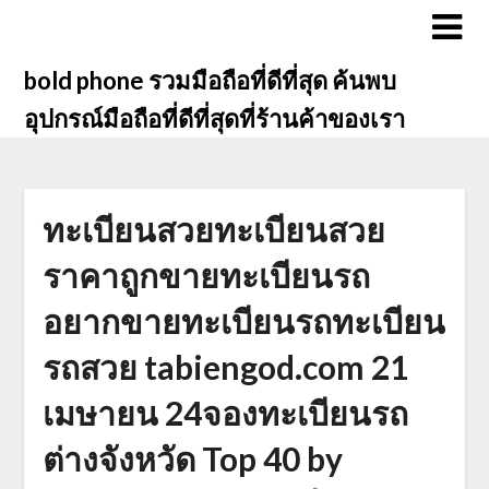
Skip
to
content
bold phone รวมมือถือที่ดีที่สุด ค้นพบ
อุปกรณ์มือถือที่ดีที่สุดที่ร้านค้าของเรา
ทะเบียนสวยทะเบียนสวย
ราคาถูกขายทะเบียนรถ
อยากขายทะเบียนรถทะเบียน
รถสวย tabiengod.com 21
เมษายน 24จองทะเบียนรถ
ต่างจังหวัด Top 40 by