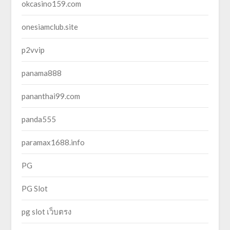
okcasino159.com
onesiamclub.site
p2vvip
panama888
pananthai99.com
panda555
paramax1688.info
PG
PG Slot
pg slot เว็บตรง