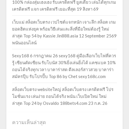
100% กล่องสุ่มเฮงเฮง รับเครดิตฟรี ยูสเดียว เล่นได้ทุกเกม
เครดิตฟรี แจก เครดิตฟรี เยอะที่สุด 19 สิงหา 69
เว็บแม่ สล็อตเว็บตรง เวปไซต์แจกหนัก เจาะลึก สล็อต เกม
ยอดฮิตแห่งยุค พร้อมวิธีเล่นและสิ่งที่มือใหม่ต้องรู้ ใหม่
ล่าสุด Top 54 by Kassie Jin888.asia 12 September 2569
พนันออนไลน์
Sexy168 6 กรกฎาคม 26 sexy168 คู่มือเลือกเว็บไพ่ที่ควร
รู้ เซียนตัดเซียน รับโบนัส 30%ยิ่งเล่นยิ่งได้ แคชแบค 10%
ถอนได้จริงทุกเวลา บาคาร่าสด ดีลเลอร์สาวสวย บาคาร่า
สมัครปุ๊บ รับโปรปั๊บ Top 86 by Chet sexy168c.com
สล็อตเว็บตรง websiteใหญ่ สล็อตเว็บตรง เครดิตฟรี โปร
โมชั่นแรง เล่นง่าย ถอนได้จริง พนัน เว็บเปิดใหม่ ใหม่
ล่าสุด Top 24 by Osvaldo 188bets4.com 23 ก.ค. 26
ความเห็นล่าสุด