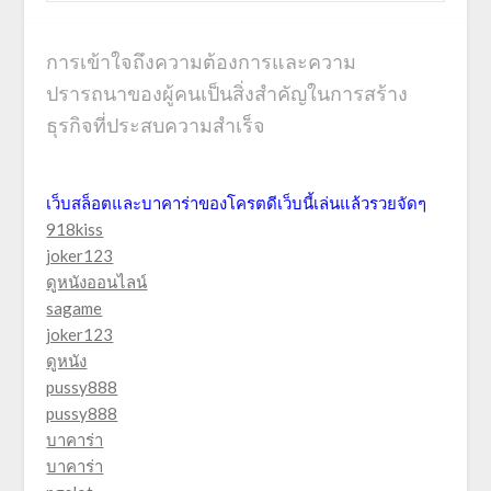
การเข้าใจถึงความต้องการและความ
ปรารถนาของผู้คนเป็นสิ่งสำคัญในการสร้าง
ธุรกิจที่ประสบความสำเร็จ
เว็บสล็อตและบาคาร่าของโครตดีเว็บนี้เล่นแล้วรวยจัดๆ
918kiss
joker123
ดูหนังออนไลน์
sagame
joker123
ดูหนัง
pussy888
pussy888
บาคาร่า
บาคาร่า