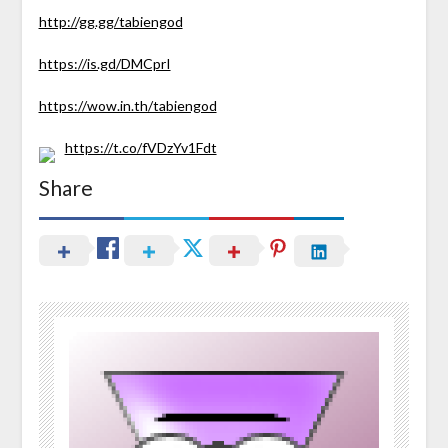
http://gg.gg/tabiengod
https://is.gd/DMCprI
https://wow.in.th/tabiengod
https://t.co/fVDzYv1Fdt
Share