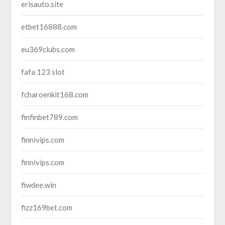
erisauto.site
etbet16888.com
eu369clubs.com
fafa 123 slot
fcharoenkit168.com
finfinbet789.com
finnivips.com
finnivips.com
fiwdee.win
fizz169bet.com