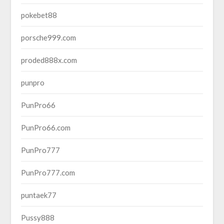
pokebet88
porsche999.com
proded888x.com
punpro
PunPro66
PunPro66.com
PunPro777
PunPro777.com
puntaek77
Pussy888