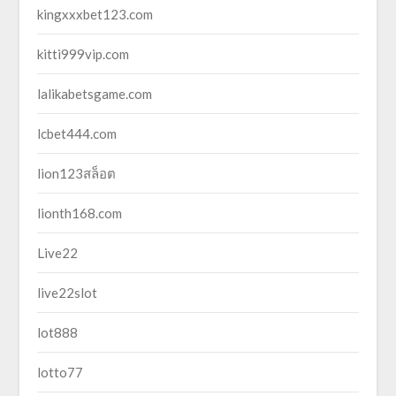
kingxxxbet123.com
kitti999vip.com
lalikabetsgame.com
lcbet444.com
lion123สล็อต
lionth168.com
Live22
live22slot
lot888
lotto77