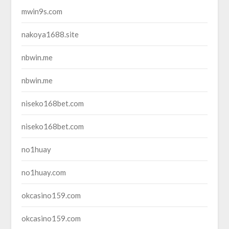
mwin9s.com
nakoya1688.site
nbwin.me
nbwin.me
niseko168bet.com
niseko168bet.com
no1huay
no1huay.com
okcasino159.com
okcasino159.com