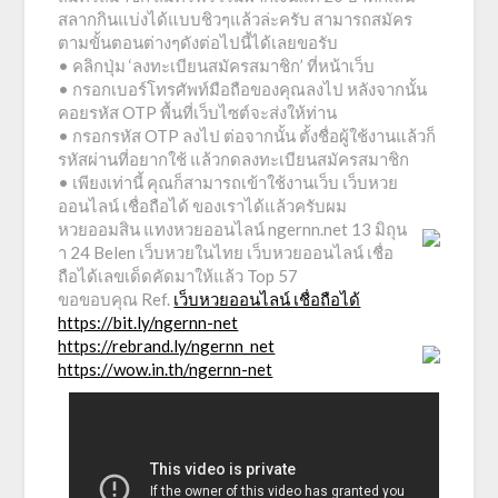
สลากกินแบ่งได้แบบชิวๆแล้วล่ะครับ สามารถสมัคร
ตามขั้นตอนต่างๆดังต่อไปนี้ได้เลยขอรับ
• คลิกปุ่ม ‘ลงทะเบียนสมัครสมาชิก’ ที่หน้าเว็บ
• กรอกเบอร์โทรศัพท์มือถือของคุณลงไป หลังจากนั้น
คอยรหัส OTP พื้นที่เว็บไซต์จะส่งให้ท่าน
• กรอกรหัส OTP ลงไป ต่อจากนั้น ตั้งชื่อผู้ใช้งานแล้วก็
รหัสผ่านที่อยากใช้ แล้วกดลงทะเบียนสมัครสมาชิก
• เพียงเท่านี้ คุณก็สามารถเข้าใช้งานเว็บ เว็บหวย
ออนไลน์ เชื่อถือได้ ของเราได้แล้วครับผม
หวยออมสิน แทงหวยออนไลน์ ngernn.net 13 มิถุน
า 24 Belen เว็บหวยในไทย เว็บหวยออนไลน์ เชื่อ
ถือได้เลขเด็ดคัดมาให้แล้ว Top 57
ขอขอบคุณ Ref.
เว็บหวยออนไลน์ เชื่อถือได้
https://bit.ly/ngernn-net
https://rebrand.ly/ngernn_net
https://wow.in.th/ngernn-net