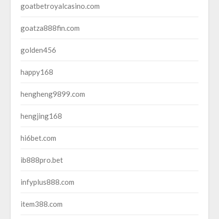
goatbetroyalcasino.com
goatza888fin.com
golden456
happy168
hengheng9899.com
hengjing168
hi6bet.com
ib888pro.bet
infyplus888.com
item388.com