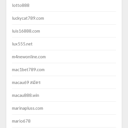
lotto888
luckycat789.com
luis16888.com
lux555.net
m4newonline.com
mac1bet789.com
macau69 สมัคร
macau888.win
marinapluss.com
mario678