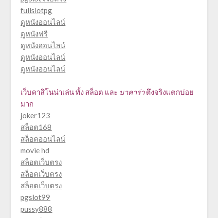
fullslotpg
ดูหนังออนไลน์
ดูหนังฟรี
ดูหนังออนไลน์
ดูหนังออนไลน์
ดูหนังออนไลน์
เว็บคาสิโนน่าเล่น ทั้ง
สล็อต
และ
บาคาร่า
ตึงจริงแตกบ่อย
มาก
joker123
สล็อต168
สล็อตออนไลน์
movie hd
สล็อตเว็บตรง
สล็อตเว็บตรง
สล็อตเว็บตรง
pgslot99
pussy888