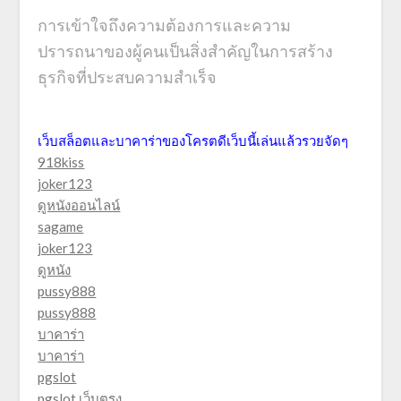
การเข้าใจถึงความต้องการและความ
ปรารถนาของผู้คนเป็นสิ่งสำคัญในการสร้าง
ธุรกิจที่ประสบความสำเร็จ
เว็บสล็อตและบาคาร่าของโครตดีเว็บนี้เล่นแล้วรวยจัดๆ
918kiss
joker123
ดูหนังออนไลน์
sagame
joker123
ดูหนัง
pussy888
pussy888
บาคาร่า
บาคาร่า
pgslot
pgslot เว็บตรง