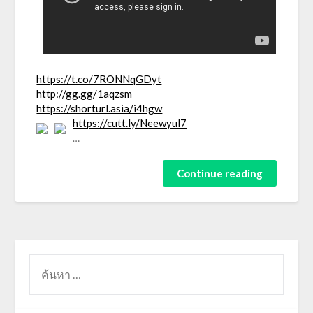
https://t.co/7RONNqGDyt
http://gg.gg/1aqzsm
https://shorturl.asia/i4hgw
https://cutt.ly/Neewyul7
…
Continue reading
ค้นหา
สำหรับ: