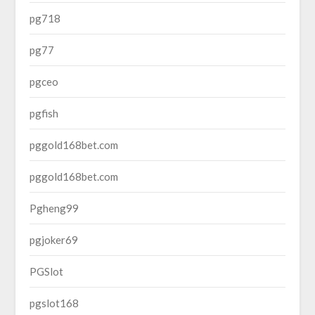
pg718
pg77
pgceo
pgfish
pggold168bet.com
pggold168bet.com
Pgheng99
pgjoker69
PGSlot
pgslot168