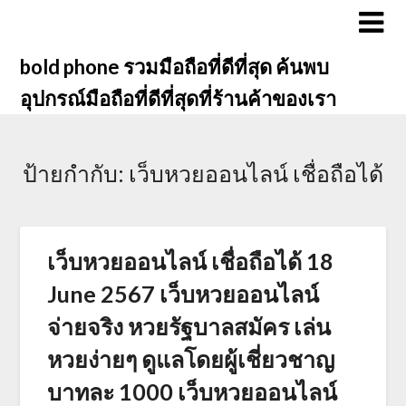
Skip
to
content
bold phone รวมมือถือที่ดีที่สุด ค้นพบ
อุปกรณ์มือถือที่ดีที่สุดที่ร้านค้าของเรา
ป้ายกำกับ:
เว็บหวยออนไลน์ เชื่อถือได้
เว็บหวยออนไลน์ เชื่อถือได้ 18
June 2567 เว็บหวยออนไลน์
จ่ายจริง หวยรัฐบาลสมัคร เล่น
หวยง่ายๆ ดูแลโดยผู้เชี่ยวชาญ
บาทละ 1000 เว็บหวยออนไลน์