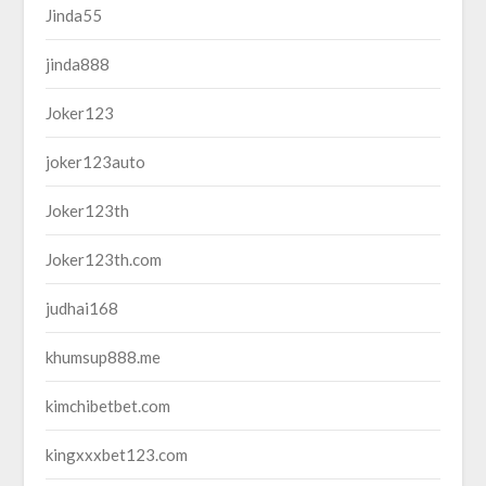
Jinda55
jinda888
Joker123
joker123auto
Joker123th
Joker123th.com
judhai168
khumsup888.me
kimchibetbet.com
kingxxxbet123.com