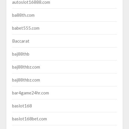
autoslot16888.com
ba88th.com
babet555.com
Baccarat
baj88thb
baj88thbz.com
baj88thbz.com
bar4game24hr.com
baslot168
baslot168bet.com