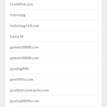
fox689ok.com
fullslotpg
fullslotpg168.com
funny18
gamehit8888.com
gamehit8888.com
gaojing888
gem99ths.com
goatbetroyalcasino.com
goatza888fin.com