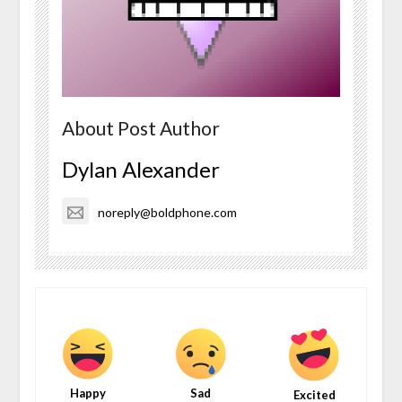
About Post Author
Dylan Alexander
noreply@boldphone.com
Happy
Sad
Excited