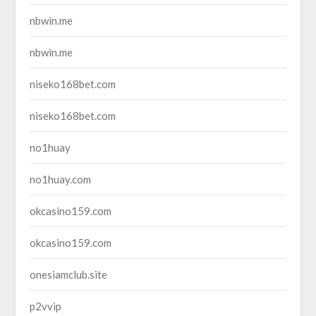
nbwin.me
nbwin.me
niseko168bet.com
niseko168bet.com
no1huay
no1huay.com
okcasino159.com
okcasino159.com
onesiamclub.site
p2vvip