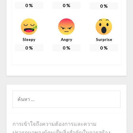
0
%
0
%
0
%
Sleepy
Angry
Surprise
0
%
0
%
0
%
ค้นหา
สำหรับ:
การเข้าใจถึงความต้องการและความ
ปรารถนาของผู้คนเป็นสิ่งสำคัญในการสร้าง