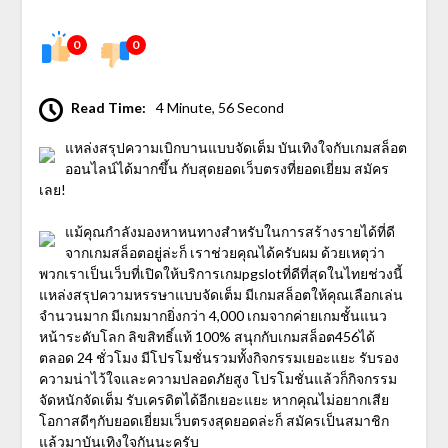
0
0
Read Time:
4 Minute, 56 Second
แหล่งสรุปความเบิกบานแบบจัดเต็ม บันเทิงใจกับเกมสล็อต
ออนไลน์ได้มากขึ้น กับสุดยอดเว็บตรงที่ยอดเยี่ยม สมัคร
เลย!
แม้คุณกำลังมองหาหนทางสำหรับในการสร้างรายได้ที่ดี
จากเกมสล็อตอยู่ล่ะก็ เราช่วยคุณได้ครับผม ด้วยเหตุว่า
พวกเราเป็นเว็บที่เปิดให้บริการเกมpgslotที่ดีที่สุดในไทยช่วงนี้
แหล่งสรุปความหรรษาแบบจัดเต็ม มีเกมสล็อตให้คุณเลือกเล่น
จำนวนมาก มีเกมมากยิ่งกว่า 4,000 เกมจากค่ายเกมชั้นแนว
หน้าระดับโลก ลิขสิทธิ์แท้ 100% สนุกกับเกมสล็อต456ได้
ตลอด 24 ชั่วโมง มีโปรโมชั่นรวมทั้งกิจกรรมเยอะแยะ รับรอง
ความน่าไว้ใจและความปลอดภัยสูง โปรโมชั่นแล้วก็กิจกรรม
จัดหนักจัดเต็ม รับเครดิตได้อีกเยอะแยะ หากคุณไม่อยากเสีย
โอกาสดีๆกับยอดเยี่ยมเว็บตรงสุดยอดล่ะก็ สมัครเป็นสมาชิก
แล้วมาบันเทิงใจกันนะครับ