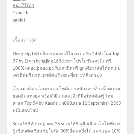
หนังโป๊ไทย
1xbetth
pgslot
เรื่องล่าสุด
Hengjing168 บริการเกมคาสิโน ครบครัน 24 ชั่วโมง Top
97 by Ervin hengjing168d.com โปรโมชั่นเครดิตฟรี
100% กล่องสุ่มเฮงเฮง รับเครดิตฟรี ยูสเดียว เล่นได้ทุกเกม
เครดิตฟรี แจก เครดิตฟรี เยอะที่สุด 19 สิงหา 69
เว็บแม่ สล็อตเว็บตรง เวปไซต์แจกหนัก เจาะลึก สล็อต เกม
ยอดฮิตแห่งยุค พร้อมวิธีเล่นและสิ่งที่มือใหม่ต้องรู้ ใหม่
ล่าสุด Top 54 by Kassie Jin888.asia 12 September 2569
พนันออนไลน์
Sexy168 6 กรกฎาคม 26 sexy168 คู่มือเลือกเว็บไพ่ที่ควร
รู้ เซียนตัดเซียน รับโบนัส 30%ยิ่งเล่นยิ่งได้ แคชแบค 10%