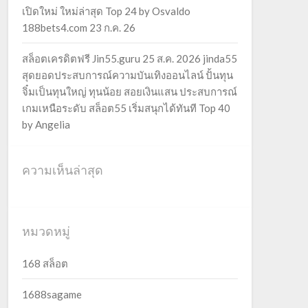
เปิดใหม่ ใหม่ล่าสุด Top 24 by Osvaldo
188bets4.com 23 ก.ค. 26
สล็อตเครดิตฟรี Jin55.guru 25 ส.ค. 2026 jinda55
สุดยอดประสบการณ์ความบันเทิงออนไลน์ ปั้นทุน
จิ๋มเป็นทุนใหญ่ ทุนน้อย สอยเงินแสน ประสบการณ์
เกมเหนือระดับ สล็อต55 เริ่มสนุกได้ทันที Top 40
by Angelia
ความเห็นล่าสุด
หมวดหมู่
168 สล็อต
1688sagame