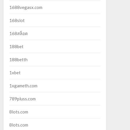
1688vegasx.com
168slot
168สล็อต
188bet
188betth
1xbet
1xgameth.com
789pluss.com
8lots.com
8lots.com