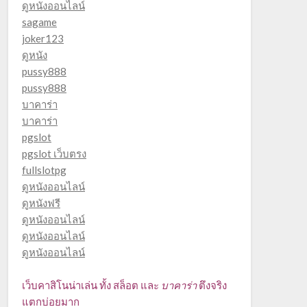
ดูหนังออนไลน์
sagame
joker123
ดูหนัง
pussy888
pussy888
บาคาร่า
บาคาร่า
pgslot
pgslot เว็บตรง
fullslotpg
ดูหนังออนไลน์
ดูหนังฟรี
ดูหนังออนไลน์
ดูหนังออนไลน์
ดูหนังออนไลน์
เว็บคาสิโนน่าเล่น ทั้ง
สล็อต
และ
บาคาร่า
ตึงจริง
แตกบ่อยมาก