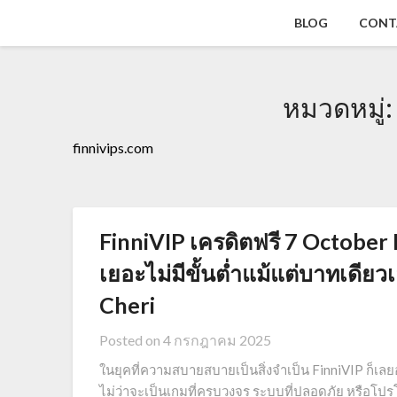
Skip
BLOG
CONT
to
content
หมวดหมู่
finnivips.com
FinniVIP เครดิตฟรี 7 October F
เยอะไม่มีขั้นต่ำแม้แต่บาทเดียว
Cheri
Posted on
4 กรกฎาคม 2025
ในยุคที่ความสบายสบายเป็นสิ่งจำเป็น FinniVIP ก็เ
ไม่ว่าจะเป็นเกมที่ครบวงจร ระบบที่ปลอดภัย หรือโปรโม