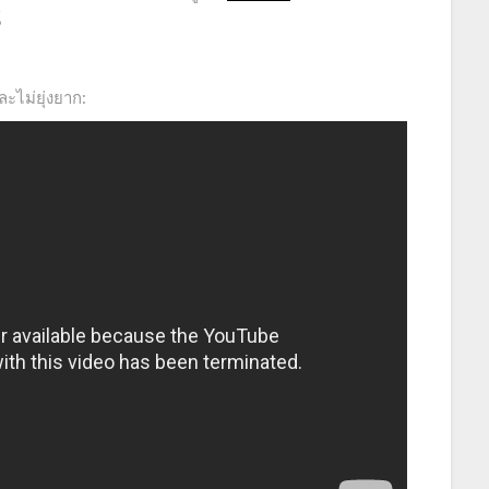
์
ะไม่ยุ่งยาก: