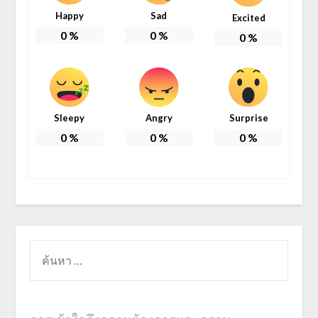
Happy
Sad
Excited
0
%
0
%
0
%
Sleepy
Angry
Surprise
0
%
0
%
0
%
ค้นหา
สำหรับ: