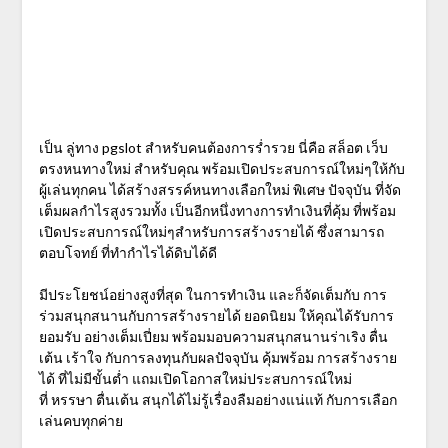
เป็น ลู่ทาง pgslot สำหรับคนต้องการร่ำรวย นี่คือ สล็อต เว็บ
ตรงหนทางใหม่ สำหรับคุณ พร้อมเปิดประสบการณ์ใหม่ๆให้กับ
ผู้เล่นทุกคน ได้สร้างสรรค์หนทางเลือกใหม่ พิเศษ ปัจจุบัน ที่จัด
เต็มผลกำไรสูงรวมทั้ง เป็นอีกหนึ่งทางการทำเงินที่คุ้ม ที่พร้อม
เปิดประสบการณ์ใหม่ๆสำหรับการสร้างรายได้ ซึ่งสามารถ
ตอบโจทย์ ที่ทำกำไรได้ดิบได้ดี
มีประโยชน์อย่างสูงที่สุด ในการทำเงิน และก็จัดเต็มกับ การ
ร่วมสนุกสนานกับการสร้างรายได้ ยอดนิยม ให้คุณได้รับการ
ยอมรับ อย่างเต็มเปี่ยม พร้อมมอบความสนุกสนานร่าเริง ตื่น
เต้น เร้าใจ กับการลงทุนกับผลปัจจุบัน คุ้มพร้อม การสร้างราย
ได้ ที่ไม่มีขั้นต่ำ แถมเปิดโอกาสใหม่ประสบการณ์ใหม่
ที่ หรรษา ตื่นเต้น สนุกได้ไม่รู้เรื่องลืมอย่างแน่แท้ กับการเลือก
เล่นคบทุกค่าย