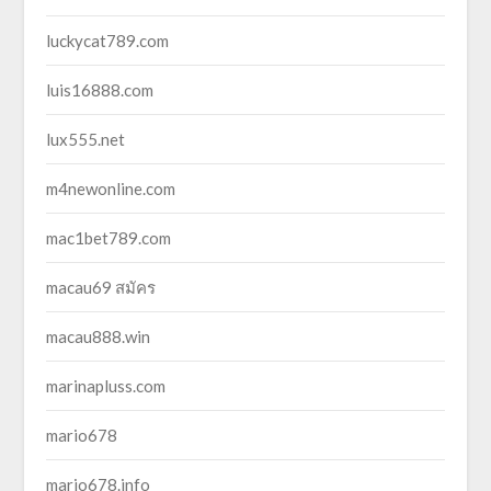
luckycat789.com
luis16888.com
lux555.net
m4newonline.com
mac1bet789.com
macau69 สมัคร
macau888.win
marinapluss.com
mario678
mario678.info