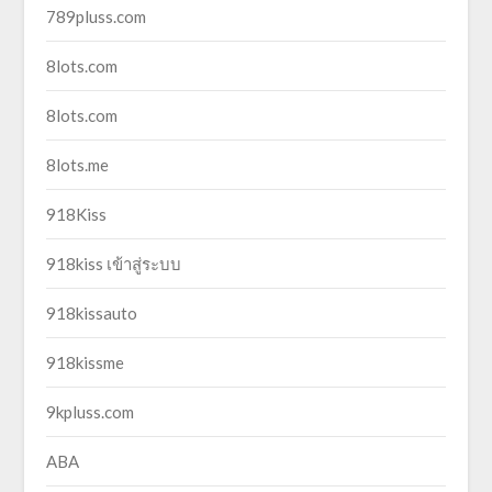
789pluss.com
8lots.com
8lots.com
8lots.me
918Kiss
918kiss เข้าสู่ระบบ
918kissauto
918kissme
9kpluss.com
ABA