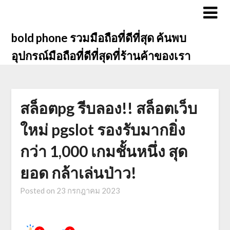
Skip
to
content
bold phone รวมมือถือที่ดีที่สุด ค้นพบ
อุปกรณ์มือถือที่ดีที่สุดที่ร้านค้าของเรา
สล็อตpg รีบลอง!! สล็อตเว็บ
ใหม่ pgslot รองรับมากยิ่ง
กว่า 1,000 เกมชั้นหนึ่ง สุด
ยอด กล้าเล่นป่าว!
Posted on
23 กรกฎาคม 2023