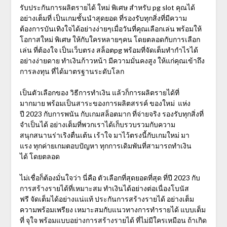
รับประกันการผลิตรายได้ ใหม่ พิเศษ สำหรับ pg slot คุณได้
อย่างเต็มที่ เป็นเกมชั้นนำสุดยอด ที่รองรับทุกสิ่งที่มีความ
ต้องการบันเทิงใจได้อย่างง่ายๆเมื่อวันที่คุณเลือกเล่น พร้อมให้
โอกาสใหม่ พิเศษ ให้กับใครหลายๆคน โดยตลอดกับการเลือก
เล่น ที่ต้องใจ เป็นเว็บตรง สล็อตpg พร้อมที่จัดเต็มทำกำไรได้
อย่างง่ายดาย ทำเงินก้าวหน้า มีความมั่นคงสูง ให้แก่คุณเข้าถึง
การลงทุน ที่ได้มาตรฐานระดับโลก
เป็นตัวเลือกของ วิธีการทำเงิน แล้วก็การผลิตรายได้ที่
มากมาย พร้อมเป็นสาระของการผลิตสรรค์ ของใหม่ แห่ง
ปี 2023 กับการพนัน กับเกมสล็อตมาก ที่จ่ายจริง รองรับทุกสิ่งที่
จำเป็นได้ อย่างเต็มที่พวกเราได้เก็บรวบรวมกับความ
สนุกสนานร่าเริงตื่นเต้น เร้าใจ มาไว้ตรงนี้กับเกมใหม่ มา
แรง ทุกค่ายเกมตอบปัญหา ทุกการเดิมพันที่สามารถทำเงิน
ได้ โดยตลอด
ไม่เชื่อก็ต้องมั่นใจว่า นี่คือ ตัวเลือกที่สุดยอดที่สุด ที่ปี 2023 กับ
การสร้างรายได้ที่เหมาะสม ทำเงินได้อย่างต่อเนื่องโบนัส
ฟรี จัดเต็มได้อย่างแน่แท้ ประกันการสร้างรายได้ อย่างเต็ม
ความพร้อมเพรียง เหมาะสมกับแนวทางการทำรายได้ แบบเต็ม
ที่ จุใจ พร้อมแบบอย่างการสร้างรายได้ ที่ไม่มีใครเหมือน ถ้าเกิด