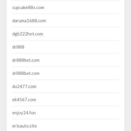
cupcake88x.com
daruma1688.com
dgb222hot.com
dr888
dr888bet.com
dr888bet.com
du2477.com
ek4567.com
enjoy24.fun
erisauto.site