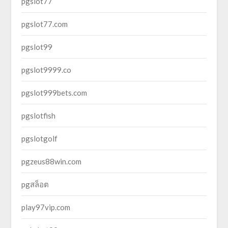
pgslot77
pgslot77.com
pgslot99
pgslot9999.co
pgslot999bets.com
pgslotfish
pgslotgolf
pgzeus88win.com
pgสล็อต
play97vip.com