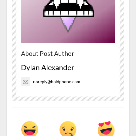
About Post Author
Dylan Alexander
noreply@boldphone.com