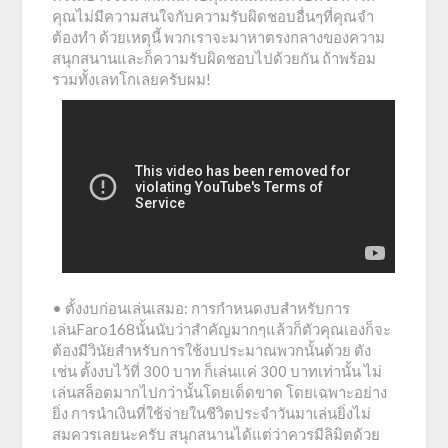
คุณไม่มีความสนใจกับความรับผิดชอบอื่นๆที่คุณจำ
ต้องทำ ด้วยเหตุนี้ พวกเราจะมาหาตรงกลางของความ
สนุกสนานและก็ความรับผิดชอบไปด้วยกัน ถ้าพร้อม
รวมทั้งเลทโกเลยครับผม!
• ตั้งงบก่อนเล่นเสมอ: การกำหนดงบสำหรับการ
เล่นFaro168นั้นนับว่าสำคัญมากๆแล้วก็ตัวคุณเองก็จะ
ต้องมีวินัยสำหรับการใช้งบประมาณพวกนั้นด้วย ดัง
เช่น ตั้งงบไว้ที่ 300 บาท ก็เล่นแค่ 300 บาทเท่านั้น ไม่
เล่นสล็อตมากไปกว่านั้นโดยเด็ดขาด โดยเฉพาะอย่าง
ยิ่ง การนำเงินที่ใช้จ่ายในชีวิตประจำวันมาเล่นยิ่งไม่
สมควรเลยนะครับ สนุกสนานได้แต่ว่าควรมีลิมิตด้วย