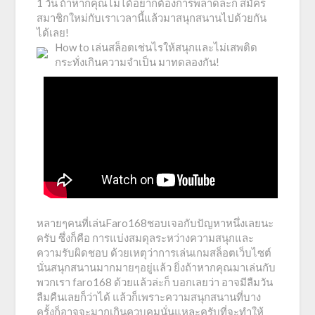
1 วัน ถ้าหากคุณไม่ได้อยากต้องการพลาดล่ะก็ สมัคร
สมาชิกใหม่กับเราเวลานี้แล้วมาสนุกสนานไปด้วยกัน
ได้เลย!
How to เล่นสล็อตเช่นไรให้สนุกและไม่เสพติด
กระทั่งเกินความจำเป็น มาทดลองกัน!
หลายๆคนที่เล่นFaro168ชอบเจอกับปัญหาหนึ่งเลยนะ
ครับ ซึ่งก็คือ การแบ่งสมดุลระหว่างความสนุกและ
ความรับผิดชอบ ด้วยเหตุว่าการเล่นเกมสล็อตเว็บไซต์
นั่นสนุกสนานมากมายๆอยู่แล้ว ยิ่งถ้าหากคุณมาเล่นกับ
พวกเรา faro168 ด้วยแล้วล่ะก็ บอกเลยว่า อาจมีลืมวัน
ลืมคืนเลยก็ว่าได้ แล้วก็เพราะความสนุกสนานที่บาง
ครั้งก็อาจจะมากเกินควบคุมนั่นแหละครับที่จะทำให้