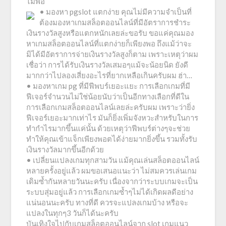
ไม่พอ
• มองหา pgslot แตกง่าย คุณไม่มีความจำเป็นที่
ต้องมองหาเกมสล็อตออนไลน์ที่มีอัตราการชำระ
เงินรางวัลสูงหรือแตกหนักเลยล่ะขอรับ ขอแค่คุณมอง
หาเกมสล็อตออนไลน์ที่แตกง่ายก็เพียงพอ ถึงแม้ว่าจะ
มิได้มีอัตราการจ่ายเงินรางวัลสูงก็ตาม เพราะเหตุว่าผม
เชื่อว่า การได้รับเงินรางวัลเสมอๆแม้จะน้อยนิด ยังดี
มากกว่าไปลองเสี่ยงอะไรที่ยากเหลือเกินครับผม ฮ่า…
• มองหาเกม pg ที่มีฟีพบร์เยอะแยะ การเลือกเกมที่มี
ฟีเจอร์จำนวนไม่ใช่น้อยนับว่าเป็นอีกทางเลือกที่ดีใน
การเลือกเกมสล็อตออนไลน์เลยล่ะครับผม เพราะว่ายิ่ง
ฟีเจอร์เยอะมากเท่าไร มันก็ยิ่งเพิ่มจังหวะสำหรับในการ
ทำกำไรมากขึ้นแค่นั้น ด้วยเหตุว่าฟีพบร์ต่างๆจะช่วย
ทำให้คุณเข้าแจ็กเพียงพอตได้ง่ายมากยิ่งขึ้น รวมทั้งรับ
เงินรางวัลมากขึ้นอีกด้วย
• เปลี่ยนแปลงเกมทุกสามวัน แม้คุณเล่นสล็อตออนไลน์
หลายครั้งอยู่แล้ว ผมขอเสนอแนะว่า ไม่สมควรเล่นเกม
เดิมซ้ำกันหลายวันนะครับ เนื่องจากว่าระบบเกมจะเป็น
ระบบสุ่มอยู่แล้ว การเลือกเกมซ้ำๆไม่ได้เกิดผลดีอย่าง
แน่นอนนะครับ ทางที่ดี ควรจะแปลงเกมบ้าง หรือจะ
แปลงในทุกๆ3 วันก็ได้นะครับ
บันเทิงใจไปกับเกมสล็อตออนไลน์จาก slot เกมแนว