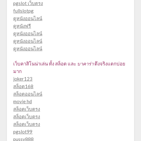
pgslot เว็บตรง
fullslotpg
ดูหนังออนไลน์
ดูหนังฟรี
ดูหนังออนไลน์
ดูหนังออนไลน์
ดูหนังออนไลน์
เว็บคาสิโนน่าเล่น ทั้ง
สล็อต
และ
บาคาร่า
ตึงจริงแตกบ่อย
มาก
joker123
สล็อต168
สล็อตออนไลน์
movie hd
สล็อตเว็บตรง
สล็อตเว็บตรง
สล็อตเว็บตรง
pgslot99
pussy888