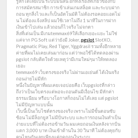
รู้สึกได้เลยเป็น ระบบมันลื่น อีกทั้งเรื่องที่เกี่ยวข้องกับ
การสมัครสมาชิก การเข้าเล่นเกมสล็อต และระบบฝาก
ถอน ทุกสิ่งไวและก็เป็นอัตโนมัติ ไม่ต้องรอคอยแอดไม่
น ไม่ต้องแจ้งสลิป ผมใช้เวลาไม่ถึง 1 นาทีในการฝาก
เงินเข้าไปเล่น แล้วถอนก็ไวจริง ไม่จกตา
สิ่งที่เด่นเป็น มีเกมtemmax69ให้เลือกเยอะแยะ ไม่ใช่
แค่จาก PG Soft แต่ว่ายังมี Joker,
pgslot
SlotXO,
Pragmatic Play, Red Tiger, Yggdrasil รวมทั้งอีกหลาย
ค่ายที่ผมไม่เคยเล่นมาก่อน แต่ว่าพอใช้ได้ทดลองผ่าน
pgslot กลับติดใจด้วยเหตุว่ามีเกมใหม่ๆมาให้ทดลอง
เยอะ
temmax69 เว็บตรงของจริง ไม่ผ่านเอเย่นต์ ได้เงินจริง
ถอนง่ายไม่มีหัก
หนึ่งในปัญหาที่ผมเคยเจอบ่อยคือ เว็บpgslotที่กล่าว
ถึงว่าเป็นเว็บตรงแต่พอจะถอนดันมีเงื่อนไข มีหักค่า
ธรรมเนียม หรือบางโอกาสก็ถอนไม่ได้เลย แต่ pgslot
ไม่มีปัญหาแบบนั้น
เว็บนี้เป็นเว็บไซต์ตรงของจริง เพราะไม่มีขั้นตอนซับ
ซ้อน ไม่มีล็อกยูส ไม่มีปั่นระบบ และการถอนเงินทำเป็น
ง่ายแบบที่ไม่ต้องรอข้ามวัน ผมเคยถอนเงินหลังจากปั่น
แตก 3,000 บาท เงินเข้าด้านใน 30 วินาที ไม่ต้องคุยกับ
คนไหนกันเลยเพียงแค่กดถอนในระบบ