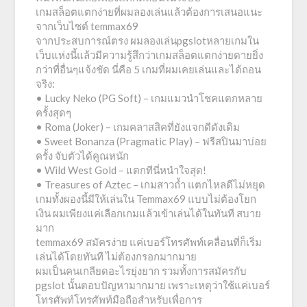
เกมสล็อตแตกง่ายที่ผมลองเล่นแล้วต้องการเสนอแนะ
จากเว็บไซต์ temmax69
จากประสบการณ์ตรง ผมลองเล่นpgslotหลายเกมใน
เว็บแห่งนี้แล้วมีความรู้สึกว่าเกมสล็อตแตกง่ายดายยิ่ง
กว่าที่อื่นๆแจ้งชัด นี่คือ 5 เกมที่ผมเคยเล่นและได้ถอน
จริง:
• Lucky Neko (PG Soft) – เกมแมวนำโชคแตกหลาย
ครั้งสุดๆ
• Roma (Joker) – เกมคลาสสิคที่ยังแจกดีดังเดิม
• Sweet Bonanza (Pragmatic Play) – ฟรีสปินมาบ่อย
ครั้ง จับตัวได้คูณหนัก
• Wild West Gold – แตกทีนี่หนำใจสุด!
• Treasures of Aztec – เกมสาวถ้ำ แตกไหลดีไม่หยุด
เกมทั้งผองนี้มีให้เล่นใน Temmax69 แบบไม่ต้องโยก
เงิน ผมเพียงแค่เลือกเกมแล้วเข้าเล่นได้ในทันที สบาย
มาก
temmax69 สมัครง่าย แค่เบอร์โทรศัพท์เคลื่อนที่ก็เริ่ม
เล่นได้โดยทันที ไม่ต้องกรอกมากมาย
ผมเป็นคนเกลียดอะไรยุ่งยาก รวมทั้งการสมัครกับ
pgslot นั้นตอบปัญหามากมาย เพราะเหตุว่าใช้แค่เบอร์
โทรศัพท์โทรศัพท์มือถือสำหรับเพื่อการ