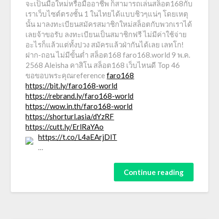
จะเป็นมือใหม่หรือมืออาชีพ ก็สามารถเล่นสล็อต168กับ
เราเว็บไซต์ตรงชั้น 1 ในไทยได้แบบชิวๆแน่ๆ โดยเหตุ
นั้น มาลงทะเบียนสมัครสมาชิกใหม่สล็อตกับพวกเราได้
เลยจ้าขอรับ ลงทะเบียนเป็นสมาชิกฟรี ไม่มีค่าใช้จ่าย
อะไรก็แล้วแต่ทั้งปวง สมัครแล้วฝ่ากันได้เลย เลทโก!
ฝาก-ถอน ไม่มีขั้นต่ำ สล็อต168 faro168.world 9 พ.ค.
2568 Aleisha คาสิโน สล็อต168 เว็บไหนดี Top 46
ขอขอบพระคุณreference
faro168
https://bit.ly/faro168-world
https://rebrand.ly/faro168-world
https://wow.in.th/faro168-world
https://shorturl.asia/dYzRF
https://cutt.ly/ErlRaYAo
https://t.co/L4aEArjDlT
…
Continue reading