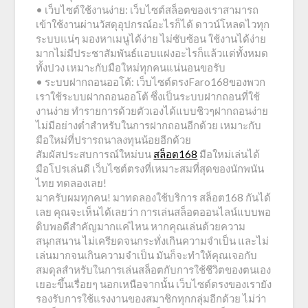
• เว็บไซต์ใช้งานง่าย: เว็บไซต์สล็อตของเราสามารถ
เข้าใช้งานผ่านวัสดุอุปกรณ์อะไรก็ได้ ดาวน์โหลดไวทุก
ระบบแน่ๆ มองหาเมนูได้ง่าย ไม่ซับซ้อน ใช้งานได้ง่าย
มากไม่มีประชาสัมพันธ์แอบแฝงอะไรก็แล้วแต่ทั้งหมด
ทั้งปวง เหมาะกับมือใหม่ทุกคนแน่นอนขอรับ
• ระบบฝากถอนออโต้: เว็บไซต์ตรงFaro168ของพวก
เราใช้ระบบฝากถอนออโต้ ซึ่งเป็นระบบฝากถอนที่ใช้
งานง่าย ทำรายการด้วยตัวเองได้แบบชิวๆฝากถอนง่าย
ไม่มีอย่างต่ำสำหรับในการฝากถอนอีกด้วย เหมาะกับ
มือใหม่ที่ปรารถนาลงทุนน้อยอีกด้วย
สัมผัสประสบการณ์ใหม่บน
สล็อต168
มือใหม่เล่นได้
มือโปรเล่นดี เว็บไซต์ตรงที่เหมาะสมที่สุดของนักพนัน
ไทย ทดลองเลย!
มาครับผมทุกคน! มาทดลองใช้บริการ สล็อต168 กันได้
เลย คุณจะเห็นได้เลยว่า การเล่นสล็อตออนไลน์แบบพอ
ดิบพอดีสำคัญมากแค่ไหน หากคุณเล่นด้วยความ
สนุกสนาน ไม่เครียดจนกระทั่งเกินความจำเป็น และไม่
เล่นมากจนเกินความจำเป็น มันก็จะทำให้คุณเจอกับ
สมดุลสำหรับในการเล่นสล็อตกับการใช้ชีวิตของตนเอง
เยอะขึ้นเรื่อยๆ นอกเหนือจากนั้น เว็บไซต์ตรงของเรายัง
รองรับการใช้แรงงานของสมาชิกทุกกลุ่มอีกด้วย ไม่ว่า