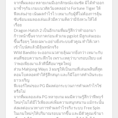
จากที่ผมลอง หลายเกมมีเอกลักษณ์แจ่มชัด มิได้ทำออก
มาซ้ำๆกัน เกมแนวสัตว์มงคลอย่าง Fortune Tiger ให้
ฟีลเล่นง่าย เน้นผลกำไรไว เหมาะกับผู้ที่ไม่ต้องการลุ้น
ซับซ้อน ผมลองเล่นแล้วมีความคิดว่ามีจังหวะให้ได้
เรื่อย
Dragon Hatch 2 เป็นอีกเกมที่ผมรู้สึกว่าทำออกมา
ก้าวหน้าขึ้นจากภาคก่อน ตัวเกม pgslot มีลูกเล่นเยอะ
ขึ้นเรื่อยๆ โดยเฉพาะอย่างยิ่งระบบตัวคูณ ทำให้เวลา
เข้าโบนัสแล้วมีลุ้นหนักจริง
Wild Bandito จะออกแนวสายลุ้นมากยิ่งกว่า เหมาะกับ
คนที่ชอบความระทึกใจ เพราะเหตุว่าบางรอบเงียบ แต่
ว่าพอเพียงมาแล้วทีนี้คือมาชุดใหญ่
ส่วน Mahjong Ways 3 ผมชูให้เป็นเกมที่เล่นเพลินที่สุด
คอมโบตลอดทำให้รู้สึกสนุก และก็มีโอกาสทำเงินระยะ
ยาวเจริญ
ฟีเจอร์ใหม่ของ PG มีผลต่อกระบวนการทำผลกำไรใช่
หรือไม่
จากที่ผมลองเล่น PG หลายเกม ผมมีความรู้สึกว่าฟีพบร์
ใหม่ๆไม่ได้มีไว้เพียงแค่เพิ่มความสนุกสนาน แม้กระนั้น
ส่งผลต่อแนวทางการทำผลกำไรจริง ระบบ Free Spin
ในเกมใหม่ๆให้ปริมาณรอบมากขึ้น และมีตัวคูณเข้ามา