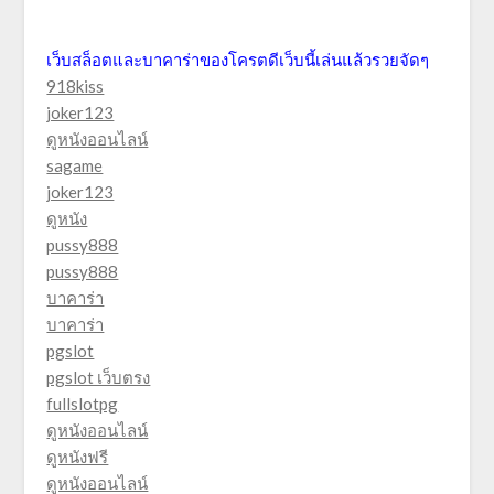
เว็บสล็อตและบาคาร่าของโครตดีเว็บนี้เล่นแล้วรวยจัดๆ
918kiss
joker123
ดูหนังออนไลน์
sagame
joker123
ดูหนัง
pussy888
pussy888
บาคาร่า
บาคาร่า
pgslot
pgslot เว็บตรง
fullslotpg
ดูหนังออนไลน์
ดูหนังฟรี
ดูหนังออนไลน์