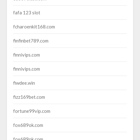
fafa 123 slot
fcharoenkit168.com
finfinbet789.com
finnivips.com
finnivips.com
fiwdee.win
fizz169bet.com
fortune99vip.com
fox689ok.com
fox689ok.com