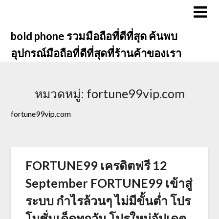
Skip
to
content
bold phone รวมมือถือที่ดีที่สุด ค้นพบ
อุปกรณ์มือถือที่ดีที่สุดที่ร้านค้าของเรา
หมวดหมู่:
fortune99vip.com
fortune99vip.com
FORTUNE99 เครดิตฟรี 12
September FORTUNE99 เข้าสู่
ระบบ กำไรล้วนๆ ไม่มีขั้นต่ำ โปร
โมชั่นเด็ดทุกวัน โปรใหม่อัปเดต