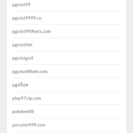
pgslot99
pgslot9999.co
pgslot999bets.com
pgslotfish
pgslotgolf
pgzeus88win.com
pgสล็อต
play97vip.com
pokebet88
porsche999.com