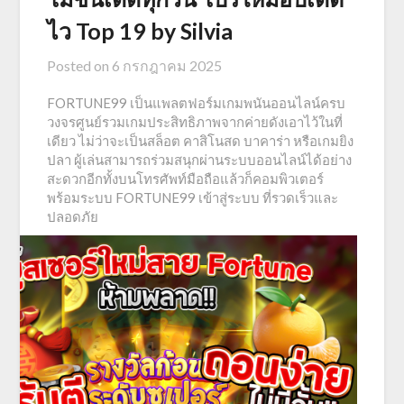
ไว Top 19 by Silvia
Posted on
6 กรกฎาคม 2025
FORTUNE99 เป็นแพลตฟอร์มเกมพนันออนไลน์ครบ
วงจรศูนย์รวมเกมประสิทธิภาพจากค่ายดังเอาไว้ในที่
เดียว ไม่ว่าจะเป็นสล็อต คาสิโนสด บาคาร่า หรือเกมยิง
ปลา ผู้เล่นสามารถร่วมสนุกผ่านระบบออนไลน์ได้อย่าง
สะดวกอีกทั้งบนโทรศัพท์มือถือแล้วก็คอมพิวเตอร์
พร้อมระบบ FORTUNE99 เข้าสู่ระบบ ที่รวดเร็วและ
ปลอดภัย