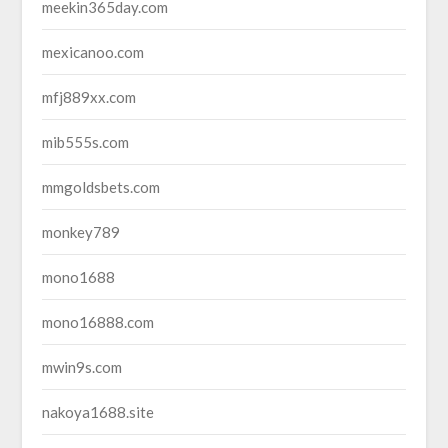
meekin365day.com
mexicanoo.com
mfj889xx.com
mib555s.com
mmgoldsbets.com
monkey789
mono1688
mono16888.com
mwin9s.com
nakoya1688.site