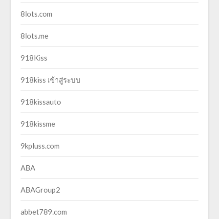
8lots.com
8lots.me
918Kiss
918kiss เข้าสู่ระบบ
918kissauto
918kissme
9kpluss.com
ABA
ABAGroup2
abbet789.com