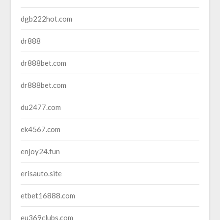
dgb222hot.com
dr888
dr888bet.com
dr888bet.com
du2477.com
ek4567.com
enjoy24.fun
erisauto.site
etbet16888.com
eu369clubs.com