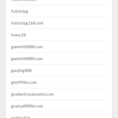
fullslotpg
fullslotpg168.com
funny18
gamehit8888.com
gamehit8888.com
gaojing888
gem99ths.com
goatbetroyalcasino.com
goatza888fin.com
golden456