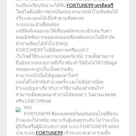
ระเบียบเรียบร้อย จะได้รับ
FORTUNE99 เครดิตฟรี
โดยไม่ต้องมีการฝากเงินก่อน สามารถนำไปเดิมพันได้
จริง และถอนได้เมื่อทำตามข้อตกลง
ระบบแนะนำเพื่อนพ้อง
แชร์ลิงก์เสนอแนะให้เพื่อนสมัครและเข้าเล่น รับค่า
คอมมิชชั่นจากยอดเล่นของเพื่อนพ้องแบบไม่มีจำกัด
คำถามที่พบได้ทั่วไป (FAQ)
FORTUNE99 ไม่มีอันตรายหรือเปล่า?
เว็บไซต์ใช้ระบบความปลอดภัย SSL รวมทั้งผ่านการ
ยืนยันจากหน่วยงานที่เกี่ยวพัน ทำให้มั่นใจได้ว่าข้อมูล
ของคุณจะถูกเก็บเป็นความลับ
สามารถเบิกเงินได้สูงสุดเท่าไหร่?
ถอนได้ไม่จำกัดจำนวนครั้ง และไม่มีอย่างน้อย
ถ้าเจอปัญหาเกี่ยวกับการใช้งานต้องทำเช่นไร?
สามารถติดต่อคณะทำงานได้ตลอด 1 วันผ่านแชตสด
หรือ LINE Official
สรุป
FORTUNE99 คือแพลตฟอร์มพนันออนไลน์ที่ครบ
ถ้วนและก็นำสมัย เหมาะกับผู้เล่นทุกระดับ ไม่ว่าจะเป็น
ผู้ริเริ่มหรือผู้มีประสบการณ์ ระบบ FORTUNE99 สมัคร
ง่าย ระบบ
FORTUNE99
เข้าระบบ สะดวก รวมทั้ง