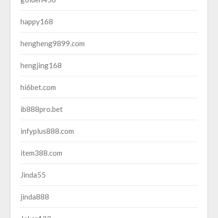
happy168
hengheng9899.com
hengjing168
hi6bet.com
ib888pro.bet
infyplus888.com
item388.com
Jinda55
jinda888