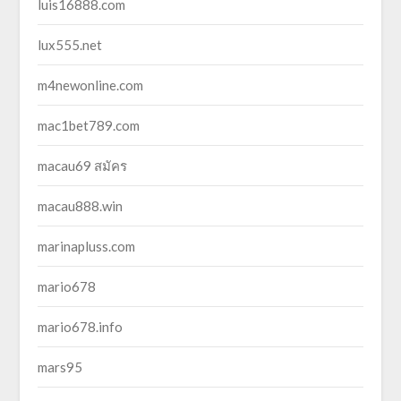
luis16888.com
lux555.net
m4newonline.com
mac1bet789.com
macau69 สมัคร
macau888.win
marinapluss.com
mario678
mario678.info
mars95