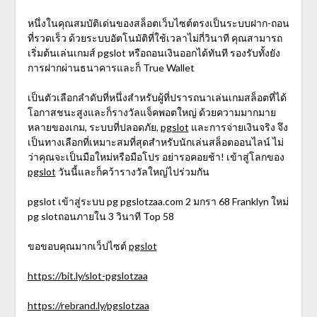
หนึ่งในคุณสมบัติเด่นของสล็อตเว็บไซต์ตรงเป็นระบบฝาก-ถอน
ที่รวดเร็ว ด้วยระบบอัตโนมัติที่ใช้เวลาไม่กี่วินาที คุณสามารถ
เริ่มต้นเล่นเกมส์ pgslot หรือถอนเงินออกได้ทันที รองรับทั้งยัง
การฝากผ่านธนาคารและก็ True Wallet
เป็นตัวเลือกลำดับที่หนึ่งสำหรับผู้ที่ปรารถนาเล่นเกมสล็อตที่ได้
โอกาสชนะสูงและก็รางวัลแจ็คพอตใหญ่ ด้วยความมากมาย
หลายของเกม, ระบบที่ปลอดภัย,
pgslot
และการจ่ายเงินจริง จึง
เป็นทางเลือกที่เหมาะสมที่สุดสำหรับนักเล่นสล็อตออนไลน์ ไม่
ว่าคุณจะเป็นมือใหม่หรือมือโปร อย่ารอคอยช้า! เข้าสู่โลกของ
pgslot
วันนี้และก็คว้ารางวัลใหญ่ไปร่วมกัน
pgslot เข้าสู่ระบบ pg pgslotzaa.com 2 มกรา 68 Franklyn ใหม่
pg slotถอนภายใน 3 วินาที Top 58
ขอขอบคุณมากเว็ปไซต์
pgslot
https://bit.ly/slot-pgslotzaa
https://rebrand.ly/pgslotzaa