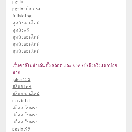
pgslot
pgslot เว็บตรง
fullslotpg
ดูหนังออนไลน์
ดูหนังฟรี
ดูหนังออนไลน์
ดูหนังออนไลน์
ดูหนังออนไลน์
เว็บคาสิโนน่าเล่น ทั้ง
สล็อต
และ
บาคาร่า
ตึงจริงแตกบ่อย
มาก
joker123
สล็อต168
สล็อตออนไลน์
movie hd
สล็อตเว็บตรง
สล็อตเว็บตรง
สล็อตเว็บตรง
pgslot99