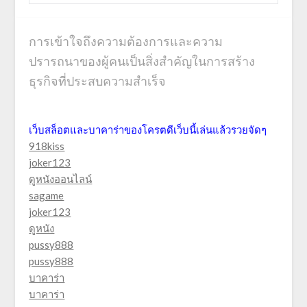
การเข้าใจถึงความต้องการและความ
ปรารถนาของผู้คนเป็นสิ่งสำคัญในการสร้าง
ธุรกิจที่ประสบความสำเร็จ
เว็บสล็อตและบาคาร่าของโครตดีเว็บนี้เล่นแล้วรวยจัดๆ
918kiss
joker123
ดูหนังออนไลน์
sagame
joker123
ดูหนัง
pussy888
pussy888
บาคาร่า
บาคาร่า