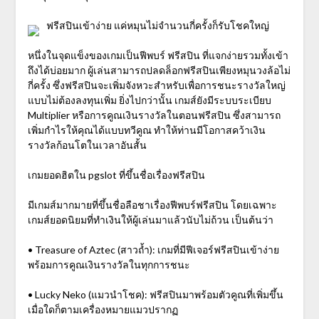
ฟรีสปินเข้าง่าย แค่หมุนไม่จำนวนกี่ครั้งก็รับโชคใหญ่
หนึ่งในจุดแข็งของเกมเป็นฟีพบร์ ฟรีสปิน ที่แจกง่ายรวมทั้งเข้า
ถึงได้บ่อยมาก ผู้เล่นสามารถปลดล็อกฟรีสปินเพียงหมุนวงล้อไม่
กี่ครั้ง ซึ่งฟรีสปินจะเพิ่มจังหวะสำหรับเพื่อการชนะรางวัลใหญ่
แบบไม่ต้องลงทุนเพิ่ม ยิ่งไปกว่านั้น เกมส์ยังมีระบบระเบียบ
Multiplier หรือการคูณเงินรางวัลในตอนฟรีสปิน ซึ่งสามารถ
เพิ่มกำไรให้คุณได้แบบทวีคูณ ทำให้ท่านมีโอกาสคว้าเงิน
รางวัลก้อนโตในเวลาอันสั้น
เกมยอดฮิตใน pgslot ที่ขึ้นชื่อเรื่องฟรีสปิน
มีเกมส์มากมายที่ขึ้นชื่อลือชาเรื่องฟีพบร์ฟรีสปิน โดยเฉพาะ
เกมส์ยอดนิยมที่ทำเงินให้ผู้เล่นมาแล้วนับไม่ถ้วน เป็นต้นว่า
• Treasure of Aztec (สาวถ้ำ): เกมที่มีฟีเจอร์ฟรีสปินเข้าง่าย
พร้อมการคูณเงินรางวัลในทุกการชนะ
• Lucky Neko (แมวนำโชค): ฟรีสปินมาพร้อมตัวคูณที่เพิ่มขึ้น
เมื่อใดก็ตามเครื่องหมายแมวปรากฏ