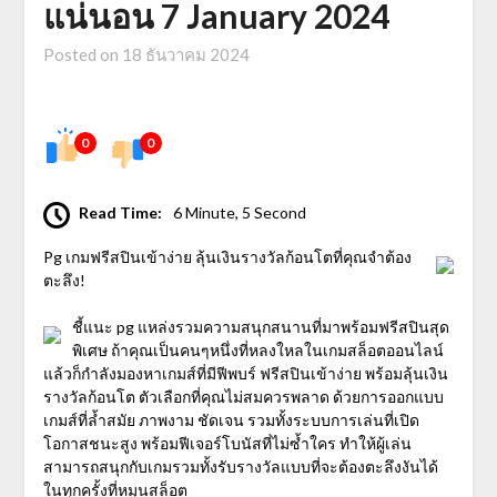
แน่นอน 7 January 2024
Posted on
18 ธันวาคม 2024
0
0
Read Time:
6 Minute, 5 Second
Pg เกมฟรีสปินเข้าง่าย ลุ้นเงินรางวัลก้อนโตที่คุณจำต้อง
ตะลึง!
ชี้แนะ pg แหล่งรวมความสนุกสนานที่มาพร้อมฟรีสปินสุด
พิเศษ ถ้าคุณเป็นคนๆหนึ่งที่หลงใหลในเกมสล็อตออนไลน์
แล้วก็กำลังมองหาเกมส์ที่มีฟีพบร์ ฟรีสปินเข้าง่าย พร้อมลุ้นเงิน
รางวัลก้อนโต ตัวเลือกที่คุณไม่สมควรพลาด ด้วยการออกแบบ
เกมส์ที่ล้ำสมัย ภาพงาม ชัดเจน รวมทั้งระบบการเล่นที่เปิด
โอกาสชนะสูง พร้อมฟีเจอร์โบนัสที่ไม่ซ้ำใคร ทำให้ผู้เล่น
สามารถสนุกกับเกมรวมทั้งรับรางวัลแบบที่จะต้องตะลึงงันได้
ในทุกครั้งที่หมุนสล็อต