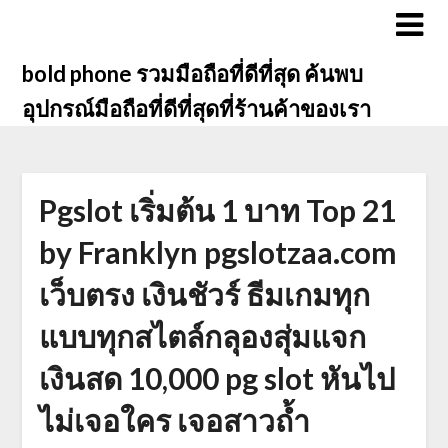
Skip
to
content
bold phone รวมมือถือที่ดีที่สุด ค้นพบ
อุปกรณ์มือถือที่ดีที่สุดที่ร้านค้าของเรา
Pgslot เริ่มต้น 1 บาท Top 21
by Franklyn pgslotzaa.com
เว็บตรง เงินชัวร์ ธีมเกมทุก
แบบทุกสไตล์กลุองสุ่มแจก
เงินสด 10,000 pg slot หันไป
ไม่เจอใคร เจอสาวถ้ำ