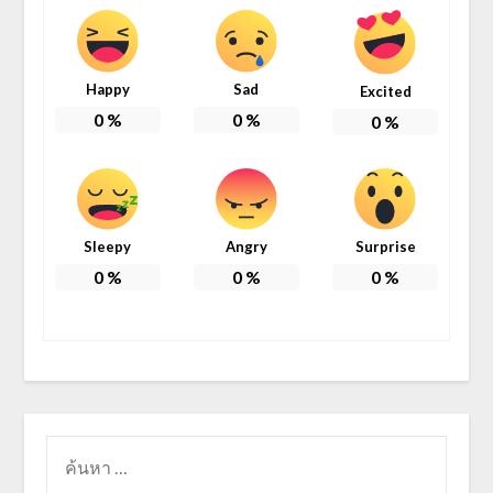
Happy
Sad
Excited
0
%
0
%
0
%
Sleepy
Angry
Surprise
0
%
0
%
0
%
ค้นหา
สำหรับ: