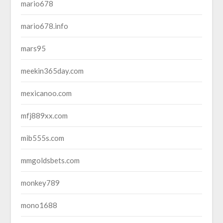
mario678
mario678.info
mars95
meekin365day.com
mexicanoo.com
mfj889xx.com
mib555s.com
mmgoldsbets.com
monkey789
mono1688