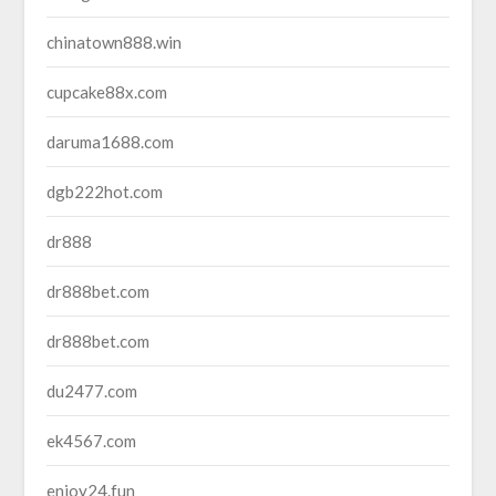
chinatown888.win
cupcake88x.com
daruma1688.com
dgb222hot.com
dr888
dr888bet.com
dr888bet.com
du2477.com
ek4567.com
enjoy24.fun