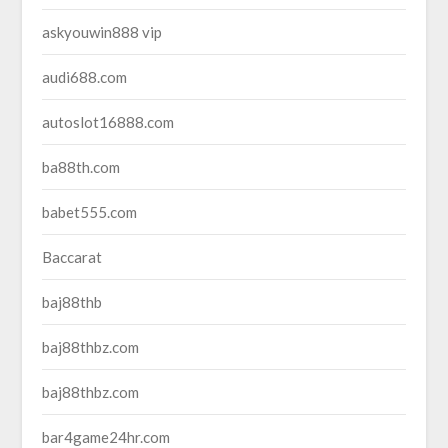
askyouwin888 vip
audi688.com
autoslot16888.com
ba88th.com
babet555.com
Baccarat
baj88thb
baj88thbz.com
baj88thbz.com
bar4game24hr.com