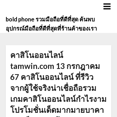
Skip
to
content
bold phone รวมมือถือที่ดีที่สุด ค้นพบ
อุปกรณ์มือถือที่ดีที่สุดที่ร้านค้าของเรา
คาสิโนออนไลน์
tamwin.com 13 กรกฎาคม
67 คาสิโนออนไลน์ ที่รีวิว
จากผู้ใช้จริงน่าเชื่อถือรวม
เกมคาสิโนออนไลน์กำไรงาม
โปรโมชั่นเด็ดมากมายบาคา