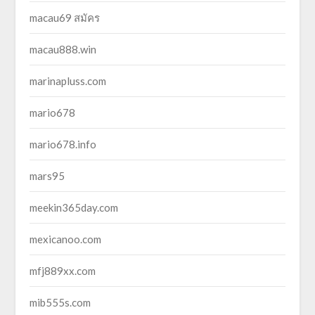
macau69 สมัคร
macau888.win
marinapluss.com
mario678
mario678.info
mars95
meekin365day.com
mexicanoo.com
mfj889xx.com
mib555s.com