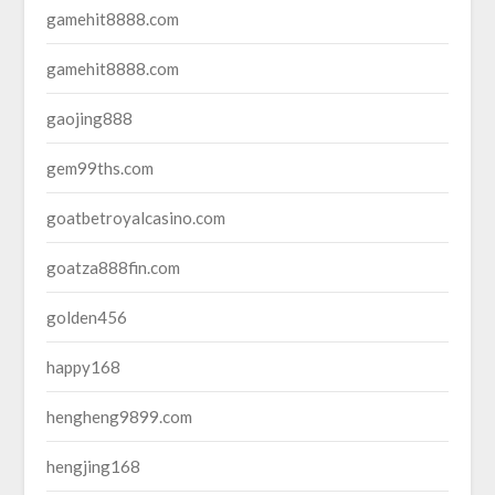
gamehit8888.com
gamehit8888.com
gaojing888
gem99ths.com
goatbetroyalcasino.com
goatza888fin.com
golden456
happy168
hengheng9899.com
hengjing168