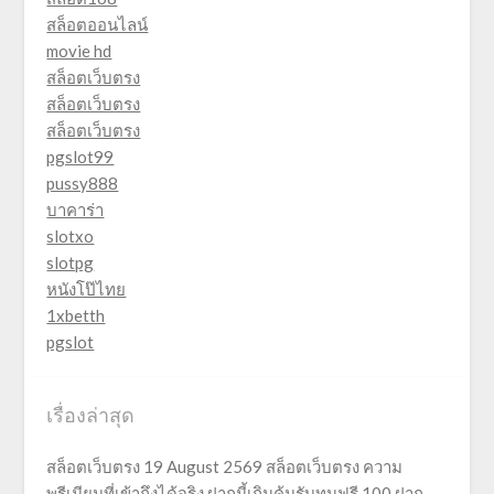
สล็อตออนไลน์
movie hd
สล็อตเว็บตรง
สล็อตเว็บตรง
สล็อตเว็บตรง
pgslot99
pussy888
บาคาร่า
slotxo
slotpg
หนังโป๊ไทย
1xbetth
pgslot
เรื่องล่าสุด
สล็อตเว็บตรง 19 August 2569 สล็อตเว็บตรง ความ
พรีเมียมที่เข้าถึงได้จริง ฝากนี้เกินคุ้มรับทุนฟรี 100 ฝาก-