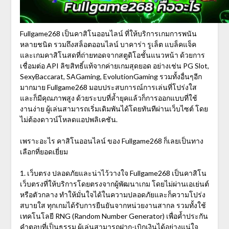
Fullgame268 เป็นคาสิโนออนไลน์ ที่ให้บริการเกมการพนัน
หลายชนิด รวมถึงสล็อตออนไลน์ บาคาร่า รูเล็ต แบล็คแจ็ค
และเกมคาสิโนสดที่ถ่ายทอดจากสตูดิโอชั้นแนวหน้า ด้วยการ
เชื่อมต่อ API ลิขสิทธิ์แท้จากค่ายเกมสุดยอด อย่างเช่น PG Slot,
SexyBaccarat, SAGaming, EvolutionGaming รวมทั้งอื่นๆอีก
มากมาย Fullgame268 มอบประสบการณ์การเล่นที่โปร่งใส
และก็มีคุณภาพสูง ด้วยระบบที่ล้ำยุคแล้วก็การออกแบบที่ใช้
งานง่าย ผู้เล่นสามารถเริ่มเดิมพันได้โดยทันทีผ่านเว็บไซต์ โดย
ไม่ต้องดาวน์โหลดแอปพลิเคชัน.
เพราะอะไร คาสิโนออนไลน์ ของ Fullgame268 ก็เลยเป็นทาง
เลือกที่ยอดเยี่ยม
1. เว็บตรง ปลอดภัยและน่าไว้วางใจ Fullgame268 เป็นคาสิโน
เว็บตรงที่ให้บริการโดยตรงจากผู้พัฒนาเกม โดยไม่ผ่านเอเย่นต์
หรือตัวกลาง ทำให้มั่นใจได้ในความปลอดภัยและก็ความโปร่ง
สบายใส ทุกเกมได้รับการยืนยันจากหน่วยงานสากล รวมทั้งใช้
เทคโนโลยี RNG (Random Number Generator) เพื่อค้ำประกัน
คำตอบที่เป็นธรรม ผู้เล่นสามารถฝาก-เบิกเงินได้อย่างแน่ใจ