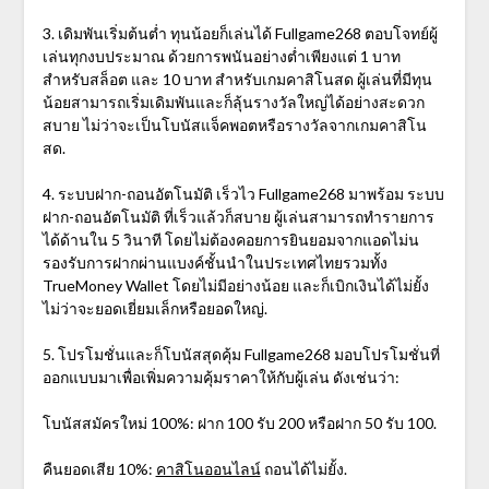
3. เดิมพันเริ่มต้นต่ำ ทุนน้อยก็เล่นได้ Fullgame268 ตอบโจทย์ผู้
เล่นทุกงบประมาณ ด้วยการพนันอย่างต่ำเพียงแต่ 1 บาท
สำหรับสล็อต และ 10 บาท สำหรับเกมคาสิโนสด ผู้เล่นที่มีทุน
น้อยสามารถเริ่มเดิมพันและก็ลุ้นรางวัลใหญ่ได้อย่างสะดวก
สบาย ไม่ว่าจะเป็นโบนัสแจ็คพอตหรือรางวัลจากเกมคาสิโน
สด.
4. ระบบฝาก-ถอนอัตโนมัติ เร็วไว Fullgame268 มาพร้อม ระบบ
ฝาก-ถอนอัตโนมัติ ที่เร็วแล้วก็สบาย ผู้เล่นสามารถทำรายการ
ได้ด้านใน 5 วินาที โดยไม่ต้องคอยการยินยอมจากแอดไม่น
รองรับการฝากผ่านแบงค์ชั้นนำในประเทศไทยรวมทั้ง
TrueMoney Wallet โดยไม่มีอย่างน้อย และก็เบิกเงินได้ไม่ยั้ง
ไม่ว่าจะยอดเยี่ยมเล็กหรือยอดใหญ่.
5. โปรโมชั่นและก็โบนัสสุดคุ้ม Fullgame268 มอบโปรโมชั่นที่
ออกแบบมาเพื่อเพิ่มความคุ้มราคาให้กับผู้เล่น ดังเช่นว่า:
โบนัสสมัครใหม่ 100%: ฝาก 100 รับ 200 หรือฝาก 50 รับ 100.
คืนยอดเสีย 10%:
คาสิโนออนไลน์
ถอนได้ไม่ยั้ง.