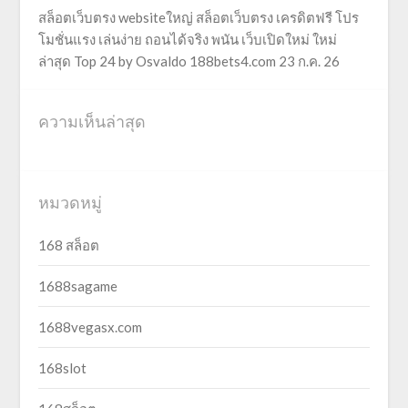
สล็อตเว็บตรง websiteใหญ่ สล็อตเว็บตรง เครดิตฟรี โปร
โมชั่นแรง เล่นง่าย ถอนได้จริง พนัน เว็บเปิดใหม่ ใหม่
ล่าสุด Top 24 by Osvaldo 188bets4.com 23 ก.ค. 26
ความเห็นล่าสุด
หมวดหมู่
168 สล็อต
1688sagame
1688vegasx.com
168slot