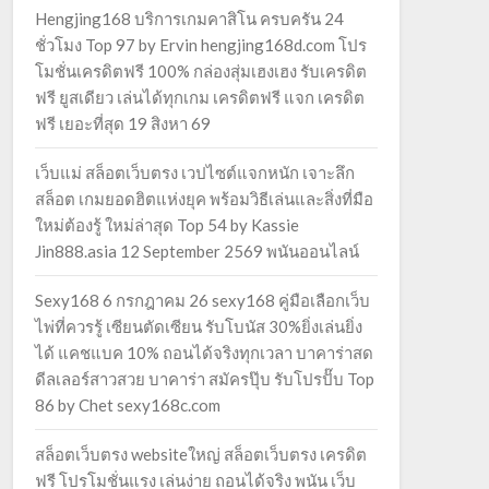
Hengjing168 บริการเกมคาสิโน ครบครัน 24
ชั่วโมง Top 97 by Ervin hengjing168d.com โปร
โมชั่นเครดิตฟรี 100% กล่องสุ่มเฮงเฮง รับเครดิต
ฟรี ยูสเดียว เล่นได้ทุกเกม เครดิตฟรี แจก เครดิต
ฟรี เยอะที่สุด 19 สิงหา 69
เว็บแม่ สล็อตเว็บตรง เวปไซต์แจกหนัก เจาะลึก
สล็อต เกมยอดฮิตแห่งยุค พร้อมวิธีเล่นและสิ่งที่มือ
ใหม่ต้องรู้ ใหม่ล่าสุด Top 54 by Kassie
Jin888.asia 12 September 2569 พนันออนไลน์
Sexy168 6 กรกฎาคม 26 sexy168 คู่มือเลือกเว็บ
ไพ่ที่ควรรู้ เซียนตัดเซียน รับโบนัส 30%ยิ่งเล่นยิ่ง
ได้ แคชแบค 10% ถอนได้จริงทุกเวลา บาคาร่าสด
ดีลเลอร์สาวสวย บาคาร่า สมัครปุ๊บ รับโปรปั๊บ Top
86 by Chet sexy168c.com
สล็อตเว็บตรง websiteใหญ่ สล็อตเว็บตรง เครดิต
ฟรี โปรโมชั่นแรง เล่นง่าย ถอนได้จริง พนัน เว็บ