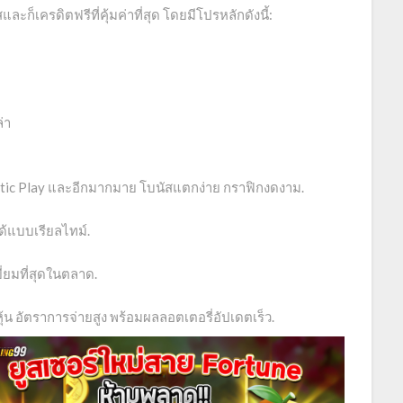
็เครดิตฟรีที่คุ้มค่าที่สุด โดยมีโปรหลักดังนี้:
่า
atic Play และอีกมากมาย โบนัสแตกง่าย กราฟิกงดงาม.
ด้แบบเรียลไทม์.
่ยมที่สุดในตลาด.
้น อัตราการจ่ายสูง พร้อมผลลอตเตอรี่อัปเดตเร็ว.