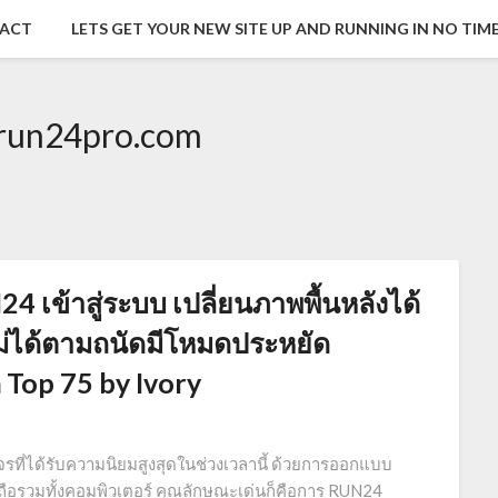
ACT
LETS GET YOUR NEW SITE UP AND RUNNING IN NO TIME
run24pro.com
 เข้าสู่ระบบ เปลี่ยนภาพพื้นหลังได้
ม่ได้ตามถนัดมีโหมดประหยัด
 Top 75 by Ivory
่ได้รับความนิยมสูงสุดในช่วงเวลานี้ ด้วยการออกแบบ
ือถือรวมทั้งคอมพิวเตอร์ คุณลักษณะเด่นก็คือการ RUN24