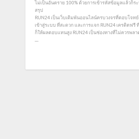
ไม่เป็นอันตราย 100% ด้วยการเข้ารหัสข้อมูลแล้วก็ระ
สรุป
RUN24 เป็นเว็บเดิมพันออนไลน์ครบวงจรที่ตอบโจทย์ผู
เข้าสู่ระบบ ที่สะดวก และการแจก RUN24 เครดิตฟรี ที
ก็ให้ผลตอบแทนสูง RUN24 เป็นช่องทางที่ไม่ควรพลา
…