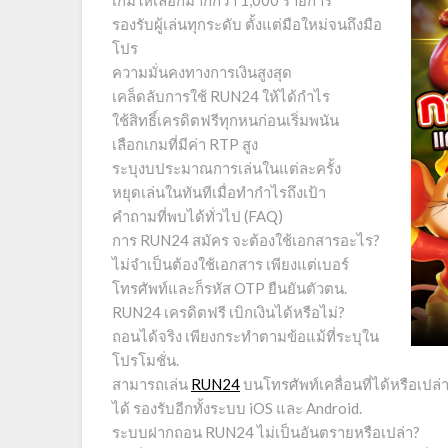
รองรับผู้เล่นทุกระดับ ตั้งแต่มือใหม่จนถึงมือ
โปร
ความมั่นคงทางการเงินสูงสุด
เคล็ดลับการใช้ RUN24 ให้ได้กำไร
ใช้สิทธิ์เครดิตฟรีทุกหนก่อนเริ่มพนัน
เลือกเกมที่มีค่า RTP สูง
ระบุงบประมาณการเล่นในแต่ละครั้ง
หยุดเล่นในทันทีเมื่อทำกำไรถึงเป้า
คำถามที่พบได้ทั่วไป (FAQ)
การ RUN24 สมัคร จะต้องใช้เอกสารอะไร?
ไม่จำเป็นต้องใช้เอกสาร เพียงแต่เบอร์
โทรศัพท์และก็รหัส OTP ยืนยันตัวตน.
RUN24 เครดิตฟรี เบิกเงินได้หรือไม่?
ถอนได้จริง เพียงกระทำตามข้อแม้ที่ระบุใน
โปรโมชั่น.
สามารถเล่น
RUN24
บนโทรศัพท์เคลื่อนที่ได้หรือเปล่
ได้ รองรับอีกทั้งระบบ iOS และ Android.
ระบบฝากถอน RUN24 ไม่เป็นอันตรายหรือเปล่า?