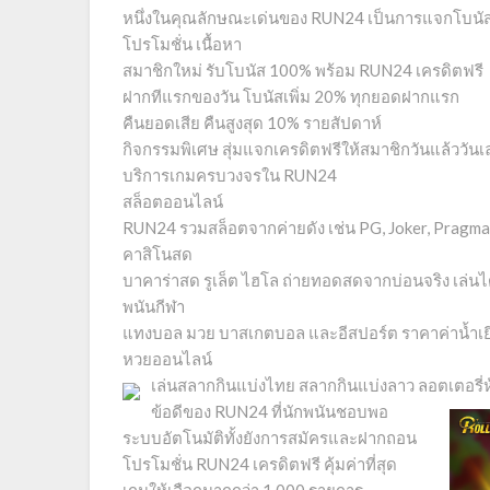
หนึ่งในคุณลักษณะเด่นของ RUN24 เป็นการแจกโบนัสและก
โปรโมชั่น เนื้อหา
สมาชิกใหม่ รับโบนัส 100% พร้อม RUN24 เครดิตฟรี
ฝากทีแรกของวัน โบนัสเพิ่ม 20% ทุกยอดฝากแรก
คืนยอดเสีย คืนสูงสุด 10% รายสัปดาห์
กิจกรรมพิเศษ สุ่มแจกเครดิตฟรีให้สมาชิกวันแล้ววันเล
บริการเกมครบวงจรใน RUN24
สล็อตออนไลน์
RUN24 รวมสล็อตจากค่ายดัง เช่น PG, Joker, Pragm
คาสิโนสด
บาคาร่าสด รูเล็ต ไฮโล ถ่ายทอดสดจากบ่อนจริง เล่นไ
พนันกีฬา
แทงบอล มวย บาสเกตบอล และอีสปอร์ต ราคาค่าน้ำเยี
หวยออนไลน์
เล่นสลากกินแบ่งไทย สลากกินแบ่งลาว ลอตเตอรี่หุ
ข้อดีของ RUN24 ที่นักพนันชอบพอ
ระบบอัตโนมัติทั้งยังการสมัครและฝากถอน
โปรโมชั่น RUN24 เครดิตฟรี คุ้มค่าที่สุด
เกมให้เลือกมากกว่า 1,000 รายการ