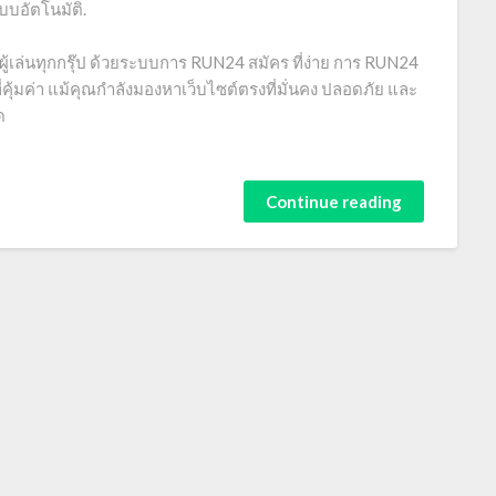
บบอัตโนมัติ.
้เล่นทุกกรุ๊ป ด้วยระบบการ RUN24 สมัคร ที่ง่าย การ RUN24
่คุ้มค่า แม้คุณกำลังมองหาเว็บไซต์ตรงที่มั่นคง ปลอดภัย และ
ด
Continue reading