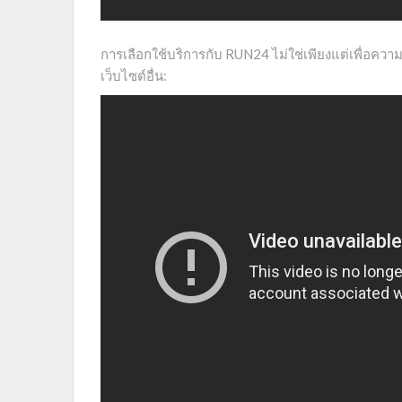
การเลือกใช้บริการกับ RUN24 ไม่ใช่เพียงแต่เพื่อความ
เว็บไซต์อื่น: