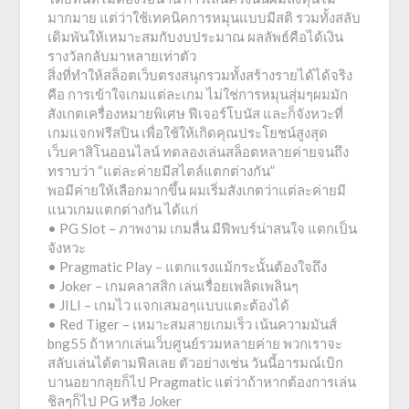
มากมาย แต่ว่าใช้เทคนิคการหมุนแบบมีสติ รวมทั้งสลับ
เดิมพันให้เหมาะสมกับงบประมาณ ผลลัพธ์คือได้เงิน
รางวัลกลับมาหลายเท่าตัว
สิ่งที่ทำให้สล็อตเว็บตรงสนุกรวมทั้งสร้างรายได้ได้จริง
คือ การเข้าใจเกมแต่ละเกม ไม่ใช่การหมุนสุ่มๆผมมัก
สังเกตเครื่องหมายพิเศษ ฟีเจอร์โบนัส และก็จังหวะที่
เกมแจกฟรีสปิน เพื่อใช้ให้เกิดคุณประโยชน์สูงสุด
เว็บคาสิโนออนไลน์ ทดลองเล่นสล็อตหลายค่ายจนถึง
ทราบว่า “แต่ละค่ายมีสไตล์แตกต่างกัน”
พอมีค่ายให้เลือกมากขึ้น ผมเริ่มสังเกตว่าแต่ละค่ายมี
แนวเกมแตกต่างกัน ได้แก่
• PG Slot – ภาพงาม เกมลื่น มีฟีพบร์น่าสนใจ แตกเป็น
จังหวะ
• Pragmatic Play – แตกแรงแม้กระนั้นต้องใจถึง
• Joker – เกมคลาสสิก เล่นเรื่อยเพลิดเพลินๆ
• JILI – เกมไว แจกเสมอๆแบบแตะต้องได้
• Red Tiger – เหมาะสมสายเกมเร็ว เน้นความมันส์
bng55 ถ้าหากเล่นเว็บศูนย์รวมหลายค่าย พวกเราจะ
สลับเล่นได้ตามฟีลเลย ตัวอย่างเช่น วันนี้อารมณ์เบิก
บานอยากลุยก็ไป Pragmatic แต่ว่าถ้าหากต้องการเล่น
ชิลๆก็ไป PG หรือ Joker