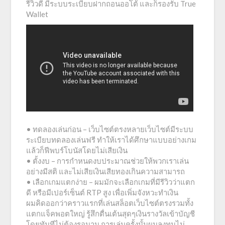
รีวิวดี มีระบบระเบียบฝากถอนออโต้ และก็รองรับ True
Wallet
• ทดลองเล่นก่อน – เว็บไซต์ตรงหลายเว็บไซต์มีระบบ
ระเบียบทดลองเล่นฟรี ทำให้เราได้ศึกษาแบบอย่างเกม
แล้วก็ฟีพบร์โบนัสโดยไม่เสียเงิน
• ตั้งงบ – การกำหนดงบประมาณช่วยให้พวกเราเล่น
อย่างมีสติ และไม่เสียเงินเสียทองเกินความสามารถ
• เลือกเกมแตกง่าย – ผมมักจะเลือกเกมที่มีรีวิวว่าแตก
ดี หรือมีเปอร์เซ็นต์ RTP สูง เพื่อเพิ่มจังหวะทำเงิน
ผมคิดออกว่าคราวแรกที่เล่นสล็อตเว็บไซต์ตรงรวมทั้ง
แตกแจ็คพอตใหญ่ รู้สึกตื่นเต้นสุดๆเงินรางวัลเข้าบัญชี
โดยทันทีไม่ต้องรอนาน การเล่นครั้งนั้นผมลงทุนไม่