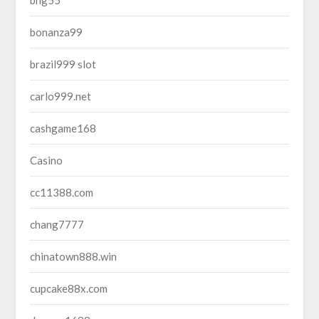
bonanza99
brazil999 slot
carlo999.net
cashgame168
Casino
cc11388.com
chang7777
chinatown888.win
cupcake88x.com