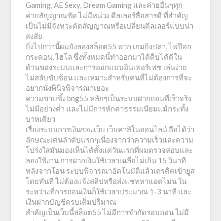
Gaming, AE Sexy, Dream Gaming และค่ายอื่นๆทุก
ค่ายสัญญาณชัด ไม่มีหน่วง ดีลเลอร์สื่อสารดี ที่สำคัญ
เป็นไม่มีจังหวะตัดสัญญาณหรือเปลี่ยนดีลเลอร์แบบน่า
สงสัย
ยิ่งไปกว่านี้ผมยังลองสล็อต55 พวก เกมยิงปลา, ไพ่ป๊อก
กระดอน, ไฮโล ซึ่งทั้งหมดนี้ทำออกมาได้ดิบได้ดีใน
ด้านของระบบและการออกแบบอินเทอร์เฟซ เล่นง่าย
ไม่สลับซับซ้อน และเหมาะสำหรับคนที่ไม่ต้องการที่จะ
อยากนั่งพินิจพิจารณาเยอะ
ความซาบซึ้ง bng55 หลักๆเป็นระบบฝากถอนที่เร็วจริง
ไม่มีอย่างต่ำ และไม่มีการหักค่าธรรมเนียมแม้กระทั้ง
บาทเดียว
เรื่องระบบการเงินของเว็บ เว็บคาสิโนออนไลน์ ถือได้ว่า
ลักษณะเด่นลำดับแรกๆเนื่องจากว่าความเร็วและความ
โปร่งใสมันมองเห็นได้ตั้งแต่วันแรกที่ผมตรวจสอบและ
ลองใช้งาน การฝากเงินใช้เวลาเฉลี่ยไม่เกิน 15 วินาที
หลังจากโอน ระบบพิจารณาอัตโนมัติแล้วเครดิตเข้ายูส
โดยทันที ไม่ต้องแจ้งสลิปหรือส่งแชทหาแอดไม่น ใน
ระหว่างที่การถอนเงินก็ใช้เวลาประมาณ 1-3 นาที และ
เงินฝากบัญชีครบเต็มปริมาณ
สำคัญเป็นเว็บนี้สล็อต55 ไม่มีการจำกัดรอบถอน ไม่มี