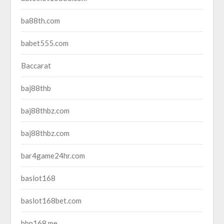
ba88th.com
babet555.com
Baccarat
baj88thb
baj88thbz.com
baj88thbz.com
bar4game24hr.com
baslot168
baslot168bet.com
bbp168.me