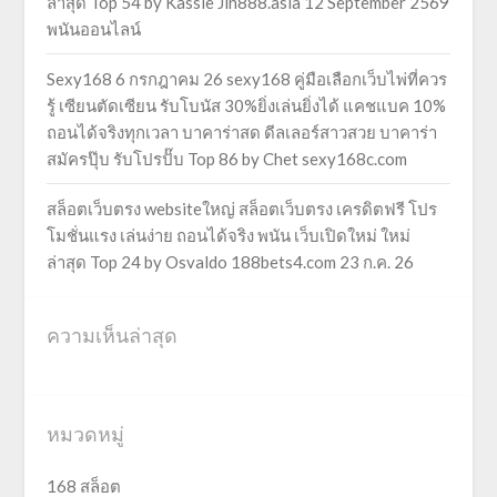
ล่าสุด Top 54 by Kassie Jin888.asia 12 September 2569
พนันออนไลน์
Sexy168 6 กรกฎาคม 26 sexy168 คู่มือเลือกเว็บไพ่ที่ควร
รู้ เซียนตัดเซียน รับโบนัส 30%ยิ่งเล่นยิ่งได้ แคชแบค 10%
ถอนได้จริงทุกเวลา บาคาร่าสด ดีลเลอร์สาวสวย บาคาร่า
สมัครปุ๊บ รับโปรปั๊บ Top 86 by Chet sexy168c.com
สล็อตเว็บตรง websiteใหญ่ สล็อตเว็บตรง เครดิตฟรี โปร
โมชั่นแรง เล่นง่าย ถอนได้จริง พนัน เว็บเปิดใหม่ ใหม่
ล่าสุด Top 24 by Osvaldo 188bets4.com 23 ก.ค. 26
ความเห็นล่าสุด
หมวดหมู่
168 สล็อต