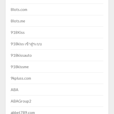
8lots.com
8lots.me
918Kiss
918kiss เข้าสู่ระบบ
918kissauto
918kissme
9kpluss.com
ABA
ABAGroup2
abbet789.com