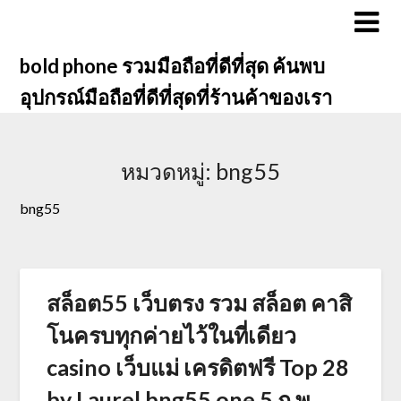
Skip
to
content
bold phone รวมมือถือที่ดีที่สุด ค้นพบ
อุปกรณ์มือถือที่ดีที่สุดที่ร้านค้าของเรา
หมวดหมู่:
bng55
bng55
สล็อต55 เว็บตรง รวม สล็อต คาสิ
โนครบทุกค่ายไว้ในที่เดียว
casino เว็บแม่ เครดิตฟรี Top 28
by Laurel bng55.one 5 ก.พ.