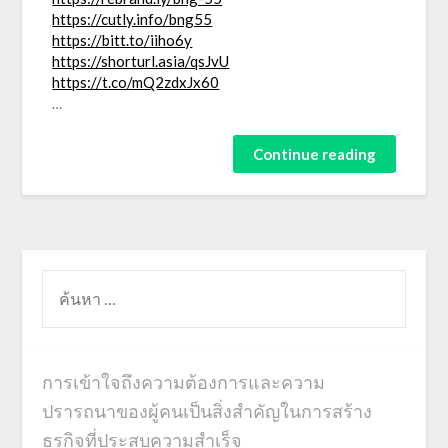
https://cutly.info/bng55
https://bitt.to/iiho6y
https://shorturl.asia/qsJvU
https://t.co/mQ2zdxJx60
…
Continue reading
ค้นหา
สำหรับ:
การเข้าใจถึงความต้องการและความ
ปรารถนาของผู้คนเป็นสิ่งสำคัญในการสร้าง
ธุรกิจที่ประสบความสำเร็จ