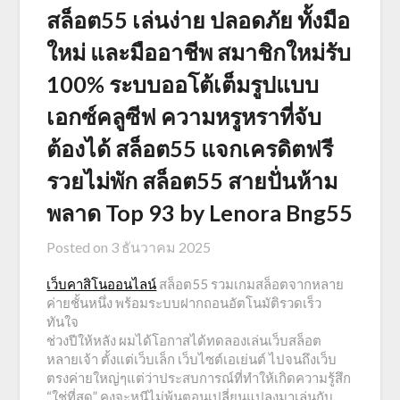
สล็อต55 เล่นง่าย ปลอดภัย ทั้งมือ
ใหม่ และมืออาชีพ สมาชิกใหม่รับ
100% ระบบออโต้เต็มรูปแบบ
เอกซ์คลูซีฟ ความหรูหราที่จับ
ต้องได้ สล็อต55 แจกเครดิตฟรี
รวยไม่พัก สล็อต55 สายปั่นห้าม
พลาด Top 93 by Lenora Bng55
Posted on
3 ธันวาคม 2025
เว็บคาสิโนออนไลน์
สล็อต55 รวมเกมสล็อตจากหลาย
ค่ายชั้นหนึ่ง พร้อมระบบฝากถอนอัตโนมัติรวดเร็ว
ทันใจ
ช่วงปีให้หลัง ผมได้โอกาสได้ทดลองเล่นเว็บสล็อต
หลายเจ้า ตั้งแต่เว็บเล็ก เว็บไซต์เอเย่นต์ ไปจนถึงเว็บ
ตรงค่ายใหญ่ๆแต่ว่าประสบการณ์ที่ทำให้เกิดความรู้สึก
“ใช่ที่สุด” คงจะหนีไม่พ้นตอนเปลี่ยนแปลงมาเล่นกับ