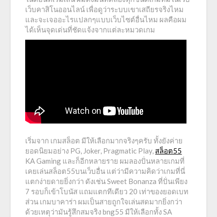
เว็บคาสิโนออนไลน์ เพื่อดูว่าระบบเขาเสถียรจริงไหม
และจะเจออะไรแปลกๆแบบเว็บไซต์อื่นไหม ผลคือผม
ได้เห็นจุดเด่นที่ชัดแจ้งจากแต่ละหมวดเกม
เริ่มจาก เกมสล็อต มีให้เลือกมากจริงๆครับ ทั้งยังค่าย
ยอดนิยมอย่าง PG, Joker, Pragmatic Play,
สล็อต55
KA Gaming และก็อีกหลายราย ผมลองปั่นหลายเกมที่
เคยเล่นสล็อต55บนเว็บอื่น แต่ว่ามีความคิดว่าเกมที่นี่
แตกง่ายดายยิ่งกว่า ดังเช่น Sweet Bonanza ที่ปั่นเพียง
7 รอบก็เข้าโบนัส แถมแตกทีเดียว 20 เท่าของยอดเบท
ส่วน เกมบาคาร่า ผมเป็นสายถูกใจเล่นสดมากยิ่งกว่า
ด้วยเหตุว่ามันรู้สึกสมจริง bng55 มีให้เลือกทั้ง SA