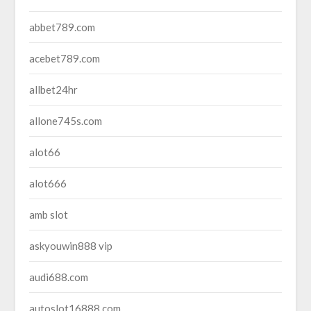
abbet789.com
acebet789.com
allbet24hr
allone745s.com
alot66
alot666
amb slot
askyouwin888 vip
audi688.com
autoslot16888.com