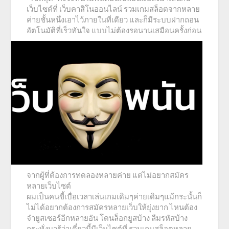
เว็บไซต์ที่ เว็บคาสิโนออนไลน์ รวมเกมสล็อตจากหลาย
ค่ายชั้นหนึ่งเอาไว้ภายในที่เดียว และก็มีระบบฝากถอน
อัตโนมัติที่เร็วทันใจ แบบไม่ต้องรอนานเสมือนครั้งก่อน
จากผู้ที่ต้องการทดลองหลายค่าย แต่ไม่อยากสมัคร
หลายเว็บไซต์
ผมเป็นคนขี้เบื่อเวลาเล่นเกมเดิมๆค่ายเดิมๆแม้กระนั้นก็
ไม่ได้อยากต้องการสมัครหลายเว็บให้ยุ่งยาก ไหนต้อง
จำยูสเซอร์อีกหลายอัน โดนล็อกยูสบ้าง ลืมรหัสบ้าง
กระทั่งมารู้ว่าเดี๋ยวนี้มีเว็บไซต์ที่ รวมเกมสล็อตหลาย