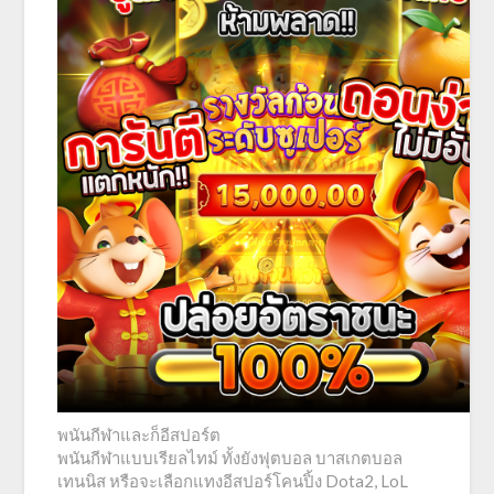
พนันกีฬาและก็อีสปอร์ต
พนันกีฬาแบบเรียลไทม์ ทั้งยังฟุตบอล บาสเกตบอล
เทนนิส หรือจะเลือกแทงอีสปอร์โคนปิ้ง Dota2, LoL