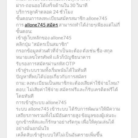
ฝาก-ถอนออโต้เสร็จด้านใน 30 วินาที
บริการลูกค้าตลอด 24 ชั่วโมง
ขั้นตอนการลงทะเบียนสมัครสมาชิก allone745
การ
allone745 สมัคร
สามารถทำได้ง่ายๆเพียงแต่ไม่กี่
ขั้นตอน:
เข้าสู่เว็บหลักของ allone745
คลิกปุ่ม “สมัครเป็นสมาชิก”
กรอกข้อมูลส่วนตัวที่จำเป็นจะต้อง ดังเช่น ชื่อ-สกุล
หมายเลขโทรศัพท์ แล้วก็บัญชีธนาคาร
รับรองการสมัครผ่านรหัส OTP
เข้าสู่ระบบรวมทั้งเริ่มพนันได้ในทันที
ปัญหาที่พบได้บ่อยเกี่ยวกับการสมัคร
ถาม: ลงทะเบียนเป็นสมาชิกจะต้องเสียค่าใช้จ่ายไหม?
ตอบ: ไม่เสียค่าใช้จ่าย สมัครฟรีและก็รับเครดิตฟรีได้
โดยทันที
การเข้าสู่ระบบ allone745
ระบบ allone745 เข้าระบบ ได้รับการพัฒนาให้มีความ
เสถียรภาพรวมทั้งไม่มีอันตรายสูง ข้อมูลของผู้เล่นจะ
ถูกเข้ารหัสและก็รักษาอย่างรัดกุม เพื่อให้คุณเล่นได้
อย่างมั่นอกมั่นใจ
เคล็ดลับเข้าสู่ระบบให้ไม่เป็นอันตรายเพิ่มขึ้น