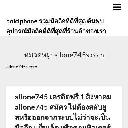
Skip
to
content
bold phone รวมมือถือที่ดีที่สุด ค้นพบ
อุปกรณ์มือถือที่ดีที่สุดที่ร้านค้าของเรา
หมวดหมู่:
allone745s.com
allone745s.com
allone745 เครดิตฟรี 1 สิงหาคม
allone745 สมัคร ไม่ต้องสลับยู
สหรือออกจากระบบไม่ว่าจะเป็น
มือถือ แท็บเล็ต หรือคอมพิวเตอร์