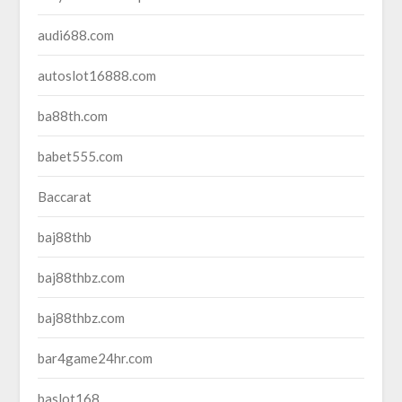
audi688.com
autoslot16888.com
ba88th.com
babet555.com
Baccarat
baj88thb
baj88thbz.com
baj88thbz.com
bar4game24hr.com
baslot168