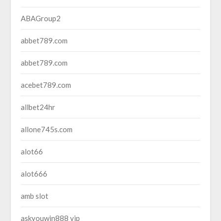
ABAGroup2
abbet789.com
abbet789.com
acebet789.com
allbet24hr
allone745s.com
alot66
alot666
amb slot
askyouwin888 vip