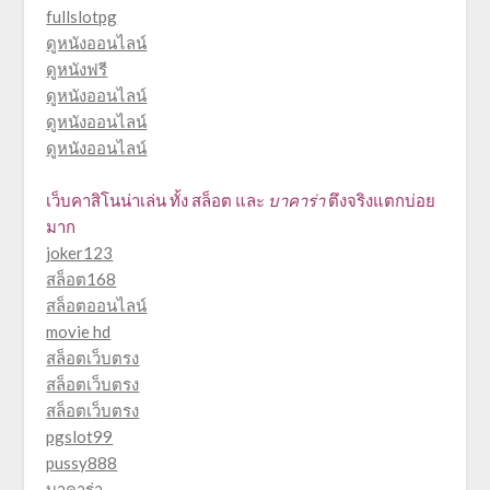
fullslotpg
ดูหนังออนไลน์
ดูหนังฟรี
ดูหนังออนไลน์
ดูหนังออนไลน์
ดูหนังออนไลน์
เว็บคาสิโนน่าเล่น ทั้ง
สล็อต
และ
บาคาร่า
ตึงจริงแตกบ่อย
มาก
joker123
สล็อต168
สล็อตออนไลน์
movie hd
สล็อตเว็บตรง
สล็อตเว็บตรง
สล็อตเว็บตรง
pgslot99
pussy888
บาคาร่า