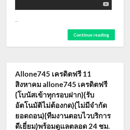
…
Continue reading
Allone745 เครดิตฟรี 11
สิงหาคม allone745 เครดิตฟรี
{โบนัสเข้าทุกรอบฝาก}{รับ
อัตโนมัติไม่ต้องกด}{ไม่มีจำกัด
ยอดถอน}{ทีมงานตอบไวบริการ
ดีเยี่ยม}พร้อมดูแลตลอด 24 ชม.