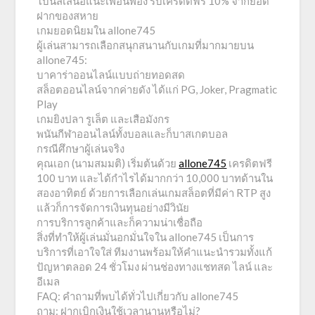
โบนัสเสนอแนะเพื่อนพ้อง รับเครดิตฟรี 10% จากยอด
ฝากของสหาย
เกมยอดนิยมใน allone745
ผู้เล่นสามารถเลือกสนุกสนานกับเกมที่มากมายบน
allone745:
บาคาร่าออนไลน์แบบถ่ายทอดสด
สล็อตออนไลน์จากค่ายดัง ได้แก่ PG, Joker, Pragmatic
Play
เกมยิงปลา รูเล็ต และเสือมังกร
พนันกีฬาออนไลน์ทั้งบอลและก็บาสเกตบอล
กรณีศึกษาผู้เล่นจริง
คุณเอก (นามสมมติ) เริ่มต้นด้วย
allone745
เครดิตฟรี
100 บาท และได้กำไรได้มากกว่า 10,000 บาทด้านใน
สองอาทิตย์ ด้วยการเลือกเล่นเกมสล็อตที่มีค่า RTP สูง
แล้วก็การจัดการเงินทุนอย่างมีวินัย
การบริการลูกค้าและก็ความน่าเชื่อถือ
สิ่งที่ทำให้ผู้เล่นมั่นอกมั่นใจใน allone745 เป็นการ
บริการที่เอาใจใส่ ทีมงานพร้อมให้คำแนะนำรวมทั้งแก้
ปัญหาตลอด 24 ชั่วโมง ผ่านช่องทางแชทสด ไลน์ และ
อีเมล
FAQ: คำถามที่พบได้ทั่วไปเกี่ยวกับ allone745
ถาม: ฝากเบิกเงินใช้เวลานานหรือไม่?