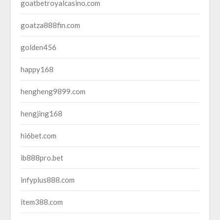
goatbetroyalcasino.com
goatza888fin.com
golden456
happy168
hengheng9899.com
hengjing168
hi6bet.com
ib888pro.bet
infyplus888.com
item388.com