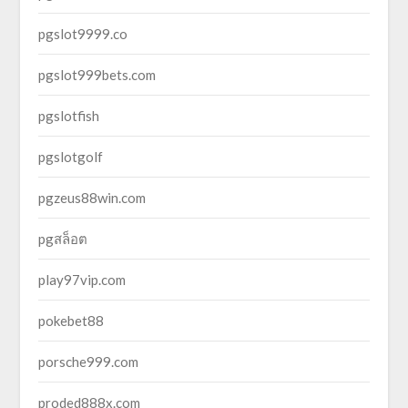
pgslot9999.co
pgslot999bets.com
pgslotfish
pgslotgolf
pgzeus88win.com
pgสล็อต
play97vip.com
pokebet88
porsche999.com
proded888x.com