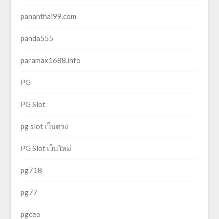
pananthai99.com
panda555
paramax1688.info
PG
PG Slot
pg slot เว็บตรง
PG Slot เว็บใหม่
pg718
pg77
pgceo