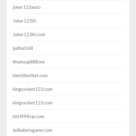
joker123auto
Joker123th
Joker123th.com
judhai168
khumsup888.me
kimchibetbet.com
kingxxxbet123.com
kingxxxbet123.com
kitti999vip.com
lalikabetsgame.com