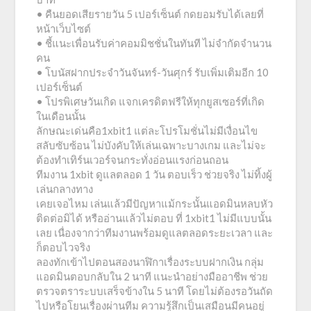
• คืนยอดเสียรายวัน 5 เปอร์เซ็นต์ กดยอมรับได้เลยที่
หน้าเว็บไซต์
• ชี้แนะเพื่อนรับค่าคอมมิชชั่นในทันที ไม่จำกัดจำนวน
คน
• โบนัสฝากประจำวันจันทร์-วันศุกร์ รับเพิ่มเติมอีก 10
เปอร์เซ็นต์
• โปรพิเศษวันเกิด แจกเครดิตฟรีให้ทุกยูสเซอร์ที่เกิด
ในเดือนนั้น
ลักษณะเด่นคือ1xbit1 แต่ละโปรโมชั่นไม่มีเงื่อนไข
สลับซับซ้อน ไม่บังคับให้เล่นเฉพาะบางเกม และไม่จะ
ต้องทำเทิร์นเวอร์จนกระทั่งอ่อนแรงก่อนถอน
ทีมงาน 1xbit ดูแลตลอด 1 วัน ตอบเร็ว ช่วยจริง ไม่ทิ้งผู้
เล่นกลางทาง
เคยเจอไหม เล่นแล้วมีปัญหาแม้กระนั้นแอดมินหลบหัว
ติดต่อมิได้ หรืออ่านแล้วไม่ตอบ ที่ 1xbit1 ไม่มีแบบนั้น
เลย เนื่องจากว่าทีมงานพร้อมดูแลตลอดระยะเวลา และ
ก็ตอบไวจริง
ลองทักเข้าไปตอนสองนาฬิกาเรื่องระบบฝากเงิน กลุ่ม
แอดมินตอบกลับใน 2 นาที แนะนำอย่างมืออาชีพ ช่วย
ตรวจตราระบบเสร็จข้างใน 5 นาที โดยไม่ต้องรอวันถัด
ไปหรือโยนเรื่องผ่านทีม ความรู้สึกเป็นเสมือนมีคนอยู่