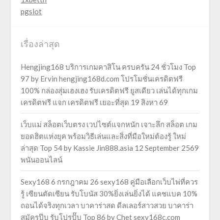
pgslot
เรื่องล่าสุด
Hengjing168 บริการเกมคาสิโน ครบครัน 24 ชั่วโมง Top
97 by Ervin hengjing168d.com โปรโมชั่นเครดิตฟรี
100% กล่องสุ่มเฮงเฮง รับเครดิตฟรี ยูสเดียว เล่นได้ทุกเกม
เครดิตฟรี แจก เครดิตฟรี เยอะที่สุด 19 สิงหา 69
เว็บแม่ สล็อตเว็บตรง เวปไซต์แจกหนัก เจาะลึก สล็อต เกม
ยอดฮิตแห่งยุค พร้อมวิธีเล่นและสิ่งที่มือใหม่ต้องรู้ ใหม่
ล่าสุด Top 54 by Kassie Jin888.asia 12 September 2569
พนันออนไลน์
Sexy168 6 กรกฎาคม 26 sexy168 คู่มือเลือกเว็บไพ่ที่ควร
รู้ เซียนตัดเซียน รับโบนัส 30%ยิ่งเล่นยิ่งได้ แคชแบค 10%
ถอนได้จริงทุกเวลา บาคาร่าสด ดีลเลอร์สาวสวย บาคาร่า
สมัครปุ๊บ รับโปรปั๊บ Top 86 by Chet sexy168c.com