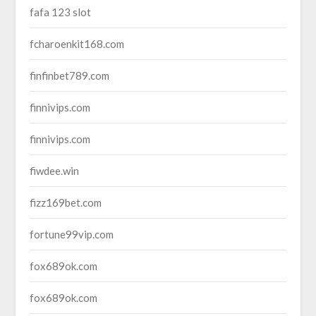
fafa 123 slot
fcharoenkit168.com
finfinbet789.com
finnivips.com
finnivips.com
fiwdee.win
fizz169bet.com
fortune99vip.com
fox689ok.com
fox689ok.com