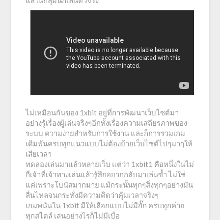
แสในกลุ่มนักเล่นตัวจริง
ไม่เหมือนกันของ 1xbit อยู่ที่การพัฒนาเว็บไซต์มา
อย่างรู้เรื่องผู้เล่นจริงๆอีกทั้งเรื่องความเสถียรภาพของ
ระบบ ความง่ายสำหรับการใช้งาน และก็การรวมเกม
เดิมพันครบทุกแนวแบบไม่ต้องย้ายเว็บไซต์ไปๆมาๆให้
เสียเวลา
ทดลองเล่นมาแล้วหลายเว็บ แต่ว่า 1xbit1 คือหนึ่งในไม่
กี่เจ้าที่เจ้าทางเล่นแล้วรู้สึกอยากกลับมาเล่นซ้ำ ไม่ใช่
แค่เพราะโบนัสมากมาย แม้กระนั้นทุกๆสิ่งทุกๆอย่างมัน
ลื่นไหลจนกระทั่งมีความคิดว่าคุ้มเวลาจริงๆ
เกมพนันใน 1xbit มีให้เลือกแบบไม่มีกั๊ก ครบทุกค่าย
ทุกสไตล์ เล่นอย่างไรก็ไม่มีเบื่อ