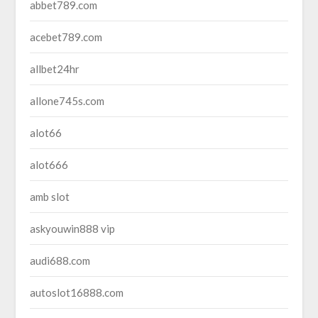
abbet789.com
acebet789.com
allbet24hr
allone745s.com
alot66
alot666
amb slot
askyouwin888 vip
audi688.com
autoslot16888.com