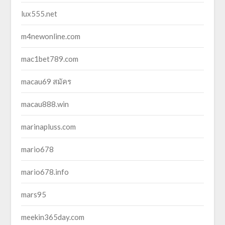
lux555.net
m4newonline.com
mac1bet789.com
macau69 สมัคร
macau888.win
marinapluss.com
mario678
mario678.info
mars95
meekin365day.com