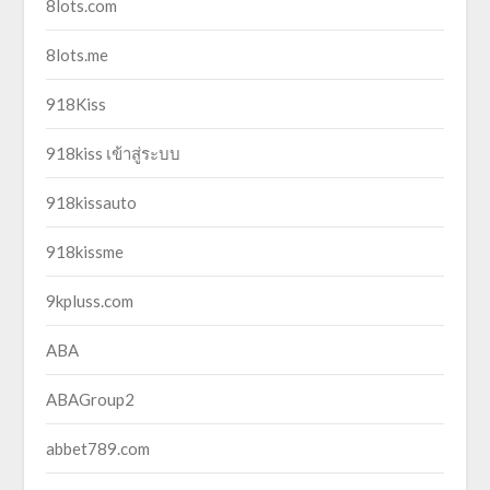
8lots.com
8lots.me
918Kiss
918kiss เข้าสู่ระบบ
918kissauto
918kissme
9kpluss.com
ABA
ABAGroup2
abbet789.com