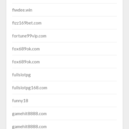
fiwdee.win
fizz169bet.com
fortune99vip.com
fox689ok.com
fox689ok.com
fullslotpg
fullslotpg168.com
funny18
gamehit8888.com
gamehit8888.com