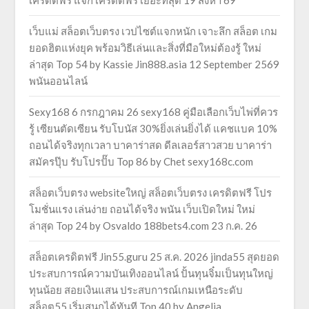
เครดิตฟรี แจก เครดิตฟรี เยอะที่สุด 19 สิงหา 69
เว็บแม่ สล็อตเว็บตรง เวปไซต์แจกหนัก เจาะลึก สล็อต เกม
ยอดฮิตแห่งยุค พร้อมวิธีเล่นและสิ่งที่มือใหม่ต้องรู้ ใหม่
ล่าสุด Top 54 by Kassie Jin888.asia 12 September 2569
พนันออนไลน์
Sexy168 6 กรกฎาคม 26 sexy168 คู่มือเลือกเว็บไพ่ที่ควร
รู้ เซียนตัดเซียน รับโบนัส 30%ยิ่งเล่นยิ่งได้ แคชแบค 10%
ถอนได้จริงทุกเวลา บาคาร่าสด ดีลเลอร์สาวสวย บาคาร่า
สมัครปุ๊บ รับโปรปั๊บ Top 86 by Chet sexy168c.com
สล็อตเว็บตรง websiteใหญ่ สล็อตเว็บตรง เครดิตฟรี โปร
โมชั่นแรง เล่นง่าย ถอนได้จริง พนัน เว็บเปิดใหม่ ใหม่
ล่าสุด Top 24 by Osvaldo 188bets4.com 23 ก.ค. 26
สล็อตเครดิตฟรี Jin55.guru 25 ส.ค. 2026 jinda55 สุดยอด
ประสบการณ์ความบันเทิงออนไลน์ ปั้นทุนจิ๋มเป็นทุนใหญ่
ทุนน้อย สอยเงินแสน ประสบการณ์เกมเหนือระดับ
สล็อต55 เริ่มสนุกได้ทันที Top 40 by Angelia