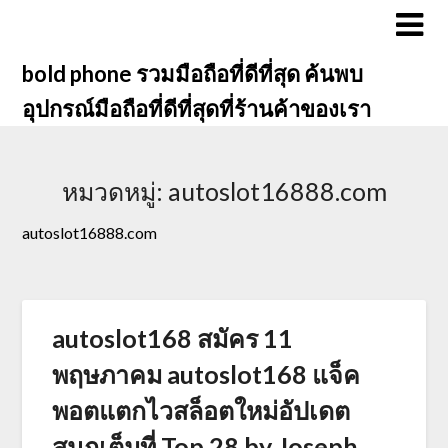
Skip
to
content
bold phone รวมมือถือที่ดีที่สุด ค้นพบ
อุปกรณ์มือถือที่ดีที่สุดที่ร้านค้าของเรา
หมวดหมู่:
autoslot16888.com
autoslot16888.com
autoslot168 สมัคร 11
พฤษภาคม autoslot168 แจ็ค
พอตแตกไวสล็อตใหม่อัปเดต
สนุกเต็มที่ Top 28 by Joseph