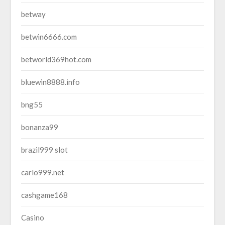
betway
betwin6666.com
betworld369hot.com
bluewin8888.info
bng55
bonanza99
brazil999 slot
carlo999.net
cashgame168
Casino