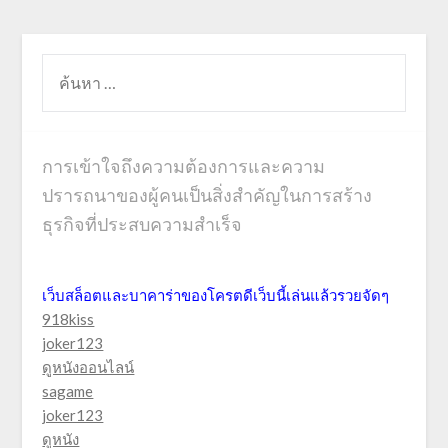
ค้นหา
สำหรับ:
การเข้าใจถึงความต้องการและความ
ปรารถนาของผู้คนเป็นสิ่งสำคัญในการสร้าง
ธุรกิจที่ประสบความสำเร็จ
เว็บสล็อตและบาคาร่าของโครตดีเว็บนี้เล่นแล้วรวยจัดๆ
918kiss
joker123
ดูหนังออนไลน์
sagame
joker123
ดูหนัง