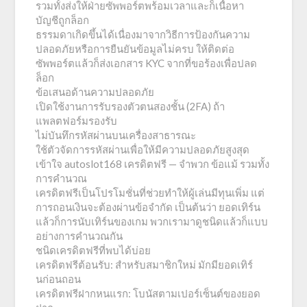
รวมทั้งส่งให้ฝ่ายซัพพอร์ตพร้อมเวลาและก็เนื้อหา
บัญชีถูกล็อก
ธรรมดาเกิดขึ้นได้เนื่องมาจากวิธีการป้องกันความ
ปลอดภัยหรือการยืนยันข้อมูลไม่ครบ ให้ติดต่อ
ซัพพอร์ตแล้วก็ส่งเอกสาร KYC จากที่ขอร้องเพื่อปลด
ล็อก
ข้อเสนอด้านความปลอดภัย
เปิดใช้งานการรับรองตัวตนสองชั้น (2FA) ถ้า
แพลตฟอร์มรองรับ
ไม่บันทึกรหัสผ่านบนเครื่องสาธารณะ
ใช้ตัวจัดการรหัสผ่านเพื่อให้มีความปลอดภัยสูงสุด
เข้าใจ autoslot168 เครดิตฟรี — จำพวก ข้อแม้ รวมทั้ง
การคำนวณ
เครดิตฟรีเป็นโปรโมชั่นที่ช่วยทำให้ผู้เล่นมีทุนเพิ่ม แต่
การถอนเงินจะต้องผ่านข้อจำกัด เป็นต้นว่า ยอดเทิร์น
แล้วก็การนับเทิร์นของเกม พวกเรามาดูชนิดแล้วก็แบบ
อย่างการคำนวณกัน
ชนิดเครดิตฟรีที่พบได้บ่อย
เครดิตฟรีต้อนรับ: สำหรับสมาชิกใหม่ มักมียอดเทิร์
นก่อนถอน
เครดิตฟรีฝากหนแรก: โบนัสตามเปอร์เซ็นต์ของยอด