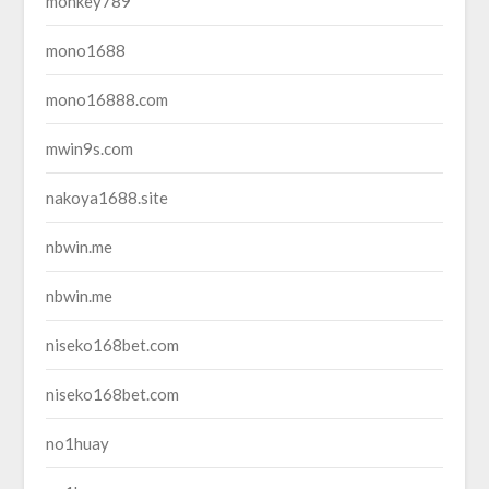
monkey789
mono1688
mono16888.com
mwin9s.com
nakoya1688.site
nbwin.me
nbwin.me
niseko168bet.com
niseko168bet.com
no1huay