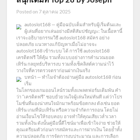
Posted on
7 ตุลาคม 2025
autoslot168 — คู่มือฉบับเต็มสำหรับผู้เริ่มต้นและ
ผู้เล่นที่อยากเล่นอย่างมีสติสัมปชัญญะ: ในเนื้อหานี้
เราจะอธิบายกรรมวิธี autoslot168 สมัคร อย่าง
ปลอดภัย แนวทางแก้ปัญหาเมื่อไม่อาจจะ
autoslot168 เข้าระบบ ได้ การใช้ autoslot168
เครดิตฟรี ให้คุ้ม รวมทั้งแบบอย่างการคำนวณยอด
เทิร์น กลยุทธ์บริหารงบ รวมทั้งเช็คลิสต์ความน่าไว้
วางใจที่ควรตรวจตราก่อนฝากเงินจริง
บทนำ — ทำไมจำต้องอ่านคู่มือ autoslot168 ก่อน
เริ่ม
ในโลกของเกมออนไลน์รวมทั้งแพลตฟอร์มเดิมพัน คำ
ว่า “เครดิตฟรี” ชอบยั่วยวนใจผู้เล่นใหม่ทันที แต่ว่าโปร
โมชั่นที่มองน่าสนใจมักมาพร้อมข้อตกลง ดังเช่น ยอด
เทิร์น เกมที่นับเทิร์น หรือความจำกัดการถอน โดยไม่
อ่านเงื่อนไขให้รอบคอบ อาจทำให้คุณเสียเวล่ำเวลา
รวมทั้งเงิน ดังนั้นคู่มือนี้ดีไซน์มาเพื่อเข้าใจง่าย ช่วยให้
คุณเตรียมตัวก่อนการสมัครและการฝากเงิน โดยย้ำทั้ง
ความปลอดภัย การจัดการงบประมาณ และการเลือก