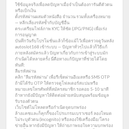
ใช้ข้อมูลจริงเพื่อลดปัญหาเมื่อจำเป็นต้องการันตีตัวตน
หรือเบิกเงิน
ตั้งรหัสผ่านผสมตัวหนังสือ จำนวน รวมทั้งเครื่องหมาย
— หลีกเลี่ยงรหัสซ้ำกับบัญชีอื่น
ตระเตรียมไฟล์ภาพ KYC ให้ชัด (JPG/PNG) เพื่อเร่ง
การอนุญาต
บันทึกวันรับโปรโมชั่นแล้วก็ข้อแม้ไว้เพื่อตรวจดูวันหลัง
autoslot168 เข้าระบบ — ปัญหาทั่วๆไปแล้วก็วิธีแก้
ภายหลังสมัครแล้ว ปัญหาเกี่ยวกับการเข้าสู่ระบบมัก
กำเนิดได้หลายครั้ง นี่คือทางแก้ปัญหาที่ช่วยได้โดย
ทันที:
ลืมรหัสผ่าน
คลิก “ลืมรหัสผ่าน” เพื่อรีเซ็ตผ่านอีเมลหรือ SMS OTP
ถ้ามิได้รับ OTP ให้ตรวจดูโฟลเดอร์สแปมหรือ
หมายเลขโทรศัพท์ที่สมัครสมาชิก รอคอย 5-10 นาที
ถ้าหากยังมีปัญหาให้ติดต่อฝ่ายสนับสนุนพร้อมข้อมูล
รับรองตัวตน
เว็บไซต์ไม่โหลดหรือกำเนิดจุดบกพร่อง
ล้างแคชและก็คุกกี้ของโปรแกรมเบราเซอร์ ลองโหมด
ไม่ระบุตัวตน (incognito) หรือลองใช้เครื่องมือ/โครง
ข่ายอื่น หากยังมีปัญหา ให้ถ่ายภาพจอใจความบกพร่อง