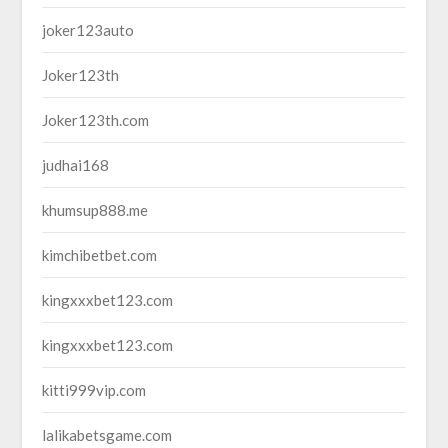
joker123auto
Joker123th
Joker123th.com
judhai168
khumsup888.me
kimchibetbet.com
kingxxxbet123.com
kingxxxbet123.com
kitti999vip.com
lalikabetsgame.com