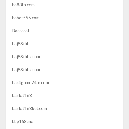
ba88th.com
babet555.com
Baccarat
baj88thb
baj88thbz.com
baj88thbz.com
bar4game24hr.com
baslot168
baslot168bet.com
bbp168.me