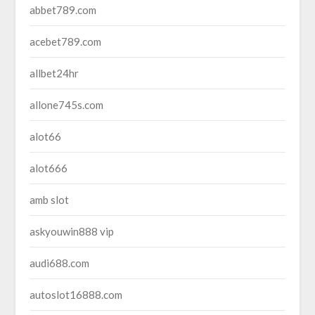
abbet789.com
acebet789.com
allbet24hr
allone745s.com
alot66
alot666
amb slot
askyouwin888 vip
audi688.com
autoslot16888.com