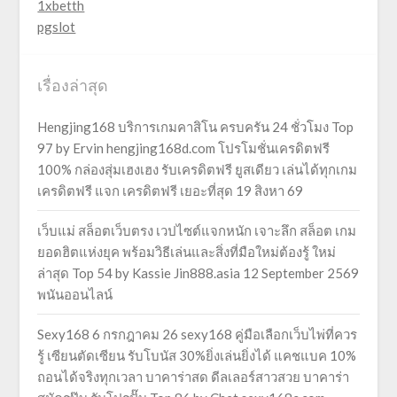
1xbetth
pgslot
เรื่องล่าสุด
Hengjing168 บริการเกมคาสิโน ครบครัน 24 ชั่วโมง Top
97 by Ervin hengjing168d.com โปรโมชั่นเครดิตฟรี
100% กล่องสุ่มเฮงเฮง รับเครดิตฟรี ยูสเดียว เล่นได้ทุกเกม
เครดิตฟรี แจก เครดิตฟรี เยอะที่สุด 19 สิงหา 69
เว็บแม่ สล็อตเว็บตรง เวปไซต์แจกหนัก เจาะลึก สล็อต เกม
ยอดฮิตแห่งยุค พร้อมวิธีเล่นและสิ่งที่มือใหม่ต้องรู้ ใหม่
ล่าสุด Top 54 by Kassie Jin888.asia 12 September 2569
พนันออนไลน์
Sexy168 6 กรกฎาคม 26 sexy168 คู่มือเลือกเว็บไพ่ที่ควร
รู้ เซียนตัดเซียน รับโบนัส 30%ยิ่งเล่นยิ่งได้ แคชแบค 10%
ถอนได้จริงทุกเวลา บาคาร่าสด ดีลเลอร์สาวสวย บาคาร่า