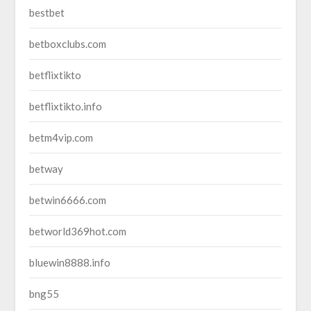
bestbet
betboxclubs.com
betflixtikto
betflixtikto.info
betm4vip.com
betway
betwin6666.com
betworld369hot.com
bluewin8888.info
bng55