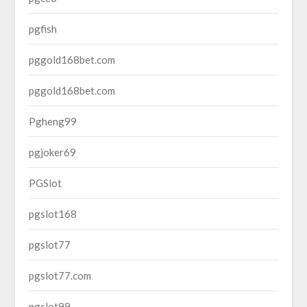
pgfish
pggold168bet.com
pggold168bet.com
Pgheng99
pgjoker69
PGSlot
pgslot168
pgslot77
pgslot77.com
pgslot99