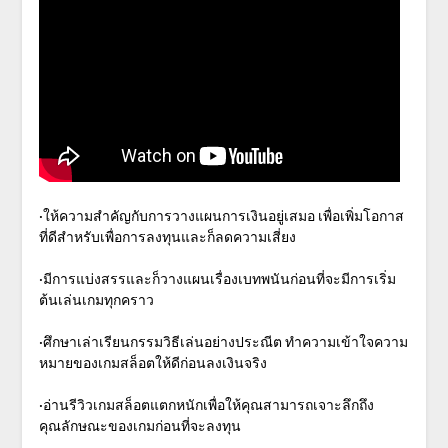
·ให้ความสำคัญกับการวางแผนการเงินอยู่เสมอ เพื่อเพิ่มโอกาส
ที่ดีสำหรับเพื่อการลงทุนและก็ลดความเสี่ยง
·มีการแบ่งสรรและก็วางแผนเรื่องเบทพนันก่อนที่จะมีการเริ่ม
ต้นเล่นเกมทุกคราว
·ศึกษาเล่าเรียนกรรมวิธีเล่นอย่างประณีต ทำความเข้าใจความ
หมายของเกมสล็อตให้ดีก่อนลงเงินจริง
·อ่านรีวิวเกมสล็อตแตกหนักเพื่อให้คุณสามารถเจาะลึกถึง
คุณลักษณะของเกมก่อนที่จะลงทุน