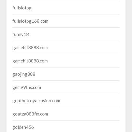
fullslotpg
fullslotpg168.com
funny18
gamehit8888.com
gamehit8888.com
gaojing888
gem99ths.com
goatbetroyalcasino.com
goatza888fin.com
golden456