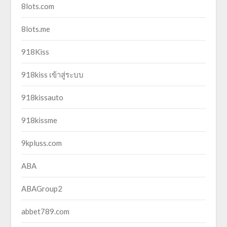
8lots.com
8lots.me
918Kiss
918kiss เข้าสู่ระบบ
918kissauto
918kissme
9kpluss.com
ABA
ABAGroup2
abbet789.com