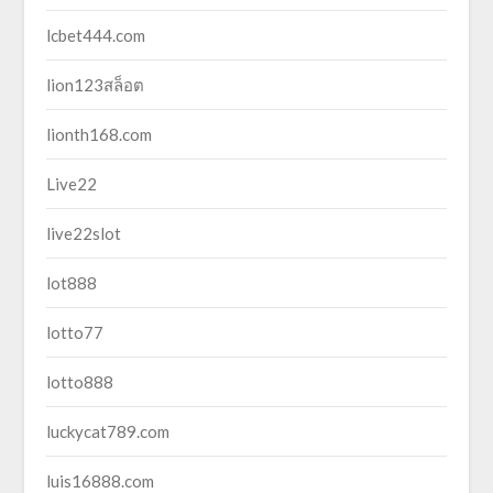
lcbet444.com
lion123สล็อต
lionth168.com
Live22
live22slot
lot888
lotto77
lotto888
luckycat789.com
luis16888.com