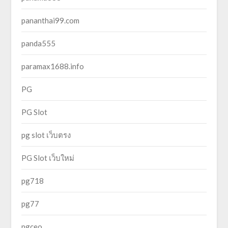
pananthai99.com
panda555
paramax1688.info
PG
PG Slot
pg slot เว็บตรง
PG Slot เว็บใหม่
pg718
pg77
pgceo