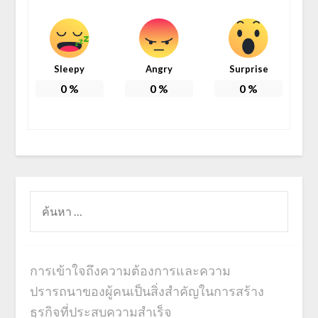
Sleepy
Angry
Surprise
0
%
0
%
0
%
ค้นหา
สำหรับ:
การเข้าใจถึงความต้องการและความ
ปรารถนาของผู้คนเป็นสิ่งสำคัญในการสร้าง
ธุรกิจที่ประสบความสำเร็จ