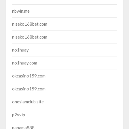
nbwin.me
niseko168bet.com
niseko168bet.com
no1huay
no1huay.com
okcasino159.com
okcasino159.com
onesiamclub.site
p2vvip
panama888