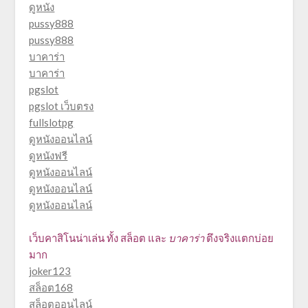
ดูหนัง
pussy888
pussy888
บาคาร่า
บาคาร่า
pgslot
pgslot เว็บตรง
fullslotpg
ดูหนังออนไลน์
ดูหนังฟรี
ดูหนังออนไลน์
ดูหนังออนไลน์
ดูหนังออนไลน์
เว็บคาสิโนน่าเล่น ทั้ง
สล็อต
และ
บาคาร่า
ตึงจริงแตกบ่อย
มาก
joker123
สล็อต168
สล็อตออนไลน์