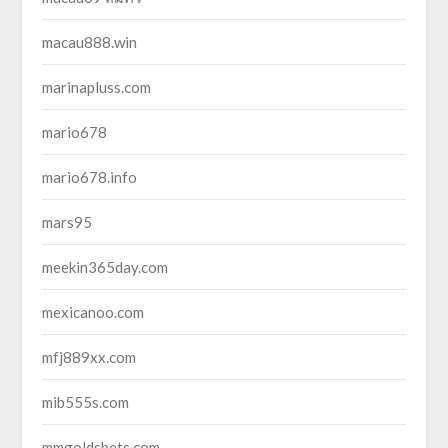
macau888.win
marinapluss.com
mario678
mario678.info
mars95
meekin365day.com
mexicanoo.com
mfj889xx.com
mib555s.com
mmgoldsbets.com