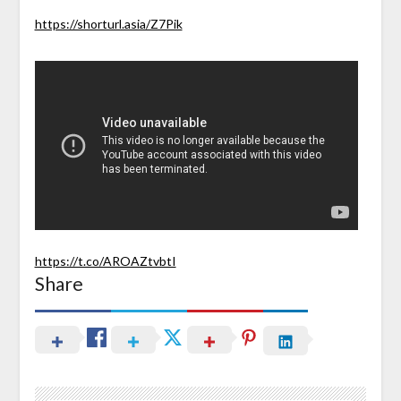
https://shorturl.asia/Z7Pik
https://t.co/AROAZtvbtI
Share