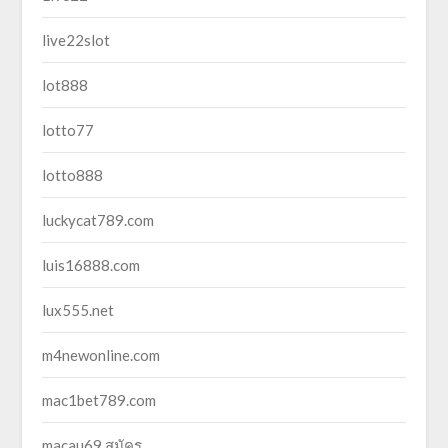
live22slot
lot888
lotto77
lotto888
luckycat789.com
luis16888.com
lux555.net
m4newonline.com
mac1bet789.com
macau69 สมัคร