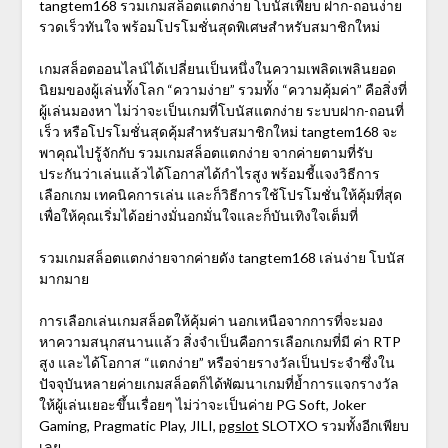
tangtem168 รวมเกมสล็อตแตกง่าย โบนัสเพียบ ฝาก-ถอนง่าย
รวดเร็วทันใจ พร้อมโปรโมชั่นสุดพิเศษสำหรับสมาชิกใหม่
เกมสล็อตออนไลน์ได้เปลี่ยนเป็นหนึ่งในความเพลิดเพลินยอด
นิยมของผู้เล่นทั้งโลก “ความง่าย” รวมทั้ง “ความคุ้มค่า” คือสิ่งที่
ผู้เล่นมองหา ไม่ว่าจะเป็นเกมที่โบนัสแตกง่าย ระบบฝาก-ถอนที่
เร็ว หรือโปรโมชั่นสุดคุ้มสำหรับสมาชิกใหม่ tangtem168 จะ
พาคุณไปรู้จักกับ รวมเกมสล็อตแตกง่าย จากค่ายตามที่รับ
ประกันว่าเล่นแล้วได้โอกาสได้กำไรสูง พร้อมชี้แจงวิธีการ
เลือกเกม เทคนิคการเล่น และก็วิธีการใช้โปรโมชั่นให้คุ้มที่สุด
เพื่อให้คุณเริ่มได้อย่างมั่นอกมั่นใจและก็บันเทิงใจเต็มที่
รวมเกมสล็อตแตกง่ายจากค่ายดัง tangtem168 เล่นง่าย โบนัส
มากมาย
การเลือกเล่นเกมสล็อตให้คุ้มค่า นอกเหนือจากการที่จะมอง
หาความสนุกสนานแล้ว สิ่งจำเป็นคือการเลือกเกมที่มี ค่า RTP
สูง และได้โอกาส “แตกง่าย” หรือจ่ายรางวัลเป็นประจำซึ่งใน
ปัจจุบันหลายค่ายเกมสล็อตก็ได้พัฒนาเกมที่ย้ำการแจกรางวัล
ให้ผู้เล่นเยอะขึ้นเรื่อยๆ ไม่ว่าจะเป็นค่าย PG Soft, Joker
Gaming, Pragmatic Play, JILI,
pgslot
SLOTXO รวมทั้งอีกเพียบ
เลย