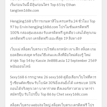
เริ่มก่อนวันนี้ มีลุ้นก่อนใคร Top 65 by Ethan
tangtem168e.com
Hengjing168 บริการเกมคาสิโน ครบครัน 24 ชั่วโมง Top
97 by Ervin hengjing168d.com โปรโมชั่นเครดิตฟรี
100% กล่องสุ่มเฮงเฮง รับเครดิตฟรี ยูสเดียว เล่นได้ทุกเกม
เครดิตฟรี แจก เครดิตฟรี เยอะที่สุด 19 สิงหา 69
เว็บแม่ สล็อตเว็บตรง เวปไซต์แจกหนัก เจาะลึก สล็อต เกม
ยอดฮิตแห่งยุค พร้อมวิธีเล่นและสิ่งที่มือใหม่ต้องรู้ ใหม่
ล่าสุด Top 54 by Kassie Jin888.asia 12 September 2569
พนันออนไลน์
Sexy168 6 กรกฎาคม 26 sexy168 คู่มือเลือกเว็บไพ่ที่ควร
รู้ เซียนตัดเซียน รับโบนัส 30%ยิ่งเล่นยิ่งได้ แคชแบค 10%
ถอนได้จริงทุกเวลา บาคาร่าสด ดีลเลอร์สาวสวย บาคาร่า
สมัครปุ๊บ รับโปรปั๊บ Top 86 by Chet sexy168c.com
สล็อตเว็บตรง websiteใหญ่ สล็อตเว็บตรง เครดิตฟรี โปร