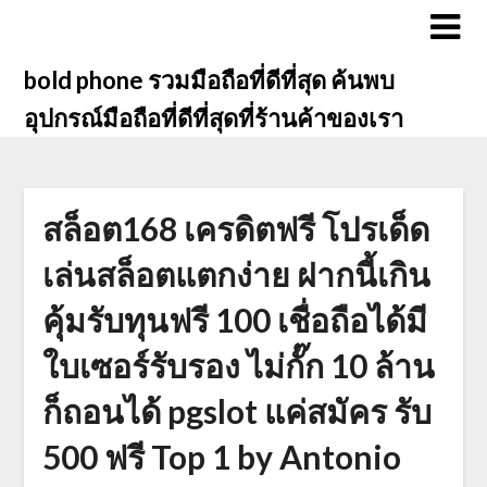
Skip
to
content
bold phone รวมมือถือที่ดีที่สุด ค้นพบ
อุปกรณ์มือถือที่ดีที่สุดที่ร้านค้าของเรา
สล็อต168 เครดิตฟรี โปรเด็ด
เล่นสล็อตแตกง่าย ฝากนี้เกิน
คุ้มรับทุนฟรี 100 เชื่อถือได้มี
ใบเซอร์รับรอง ไม่กั๊ก 10 ล้าน
ก็ถอนได้ pgslot แค่สมัคร รับ
500 ฟรี Top 1 by Antonio