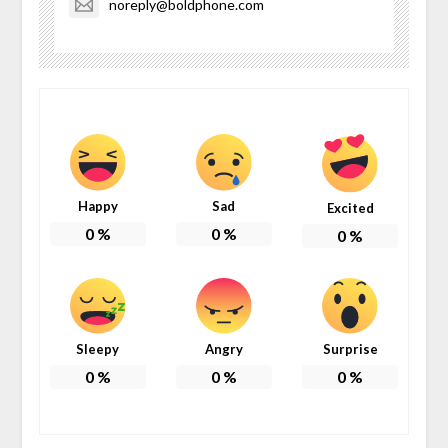
noreply@boldphone.com
Happy
Sad
Excited
0
%
0
%
0
%
Sleepy
Angry
Surprise
0
%
0
%
0
%