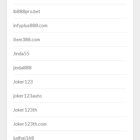
ib888pro.bet
infyplus888.com
item388.com
Jinda55
jinda888
Joker123
joker123auto
Joker123th
Joker123th.com
judhai168