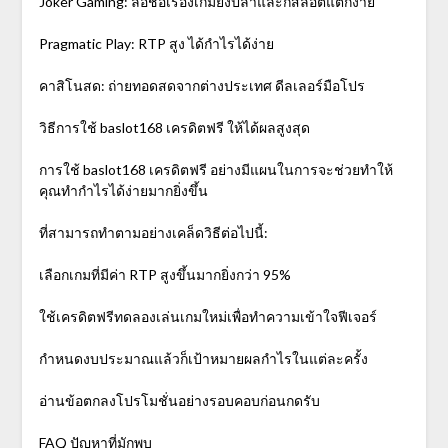
Joker Gaming: ลือชื่อเรื่องเกมยิงปลาและก็สล็อตแตกง่าย
Pragmatic Play: RTP สูง ได้กำไรได้ง่าย
คาสิโนสด: ถ่ายทอดสดจากต่างประเทศ ดีลเลอร์มือโปร
วิธีการใช้ baslot168 เครดิตฟรี ให้ได้ผลสูงสุด
การใช้ baslot168 เครดิตฟรี อย่างมีแผนในการจะช่วยทำให้
คุณทำกำไรได้ง่ายมากยิ่งขึ้น
ที่สามารถทำตามอย่างเคล็ดวิธีต่อไปนี้:
เลือกเกมที่มีค่า RTP สูงขึ้นมากยิ่งกว่า 95%
ใช้เครดิตฟรีทดลองเล่นเกมใหม่เพื่อทำความเข้าใจฟีเจอร์
กำหนดงบประมาณแล้วก็เป้าหมายผลกำไรในแต่ละครั้ง
อ่านข้อตกลงโปรโมชั่นอย่างรอบคอบก่อนกดรับ
FAQ ปัญหาที่มักพบ