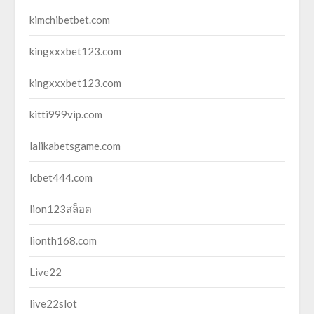
kimchibetbet.com
kingxxxbet123.com
kingxxxbet123.com
kitti999vip.com
lalikabetsgame.com
lcbet444.com
lion123สล็อต
lionth168.com
Live22
live22slot