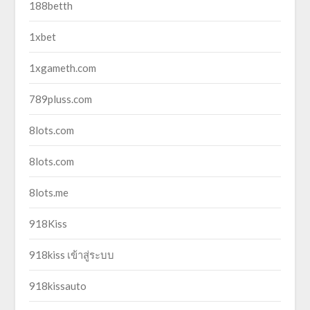
188betth
1xbet
1xgameth.com
789pluss.com
8lots.com
8lots.com
8lots.me
918Kiss
918kiss เข้าสู่ระบบ
918kissauto