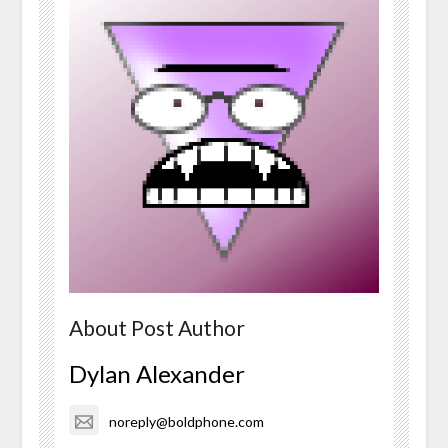
About Post Author
Dylan Alexander
noreply@boldphone.com