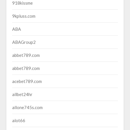
918kissme
9kpluss.com
ABA
ABAGroup2
abbet789.com
abbet789.com
acebet789.com
allbet24hr
allone745s.com
alot66