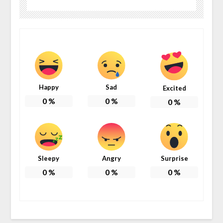
Happy
Sad
Excited
0
%
0
%
0
%
Sleepy
Angry
Surprise
0
%
0
%
0
%