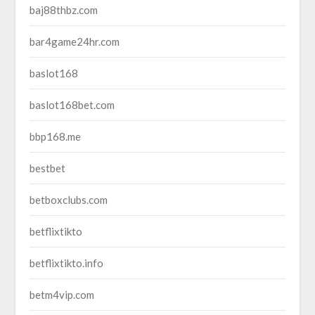
baj88thbz.com
bar4game24hr.com
baslot168
baslot168bet.com
bbp168.me
bestbet
betboxclubs.com
betflixtikto
betflixtikto.info
betm4vip.com