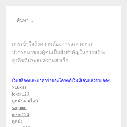
ค้นหา
สำหรับ:
การเข้าใจถึงความต้องการและความ
ปรารถนาของผู้คนเป็นสิ่งสำคัญในการสร้าง
ธุรกิจที่ประสบความสำเร็จ
เว็บสล็อตและบาคาร่าของโครตดีเว็บนี้เล่นแล้วรวยจัดๆ
918kiss
joker123
ดูหนังออนไลน์
sagame
joker123
ดูหนัง