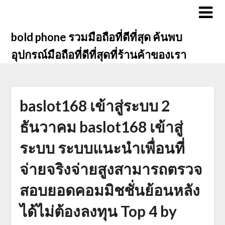
Skip
to
content
bold phone รวมมือถือที่ดีที่สุด ค้นพบ
อุปกรณ์มือถือที่ดีที่สุดที่ร้านค้าของเรา
baslot168 เข้าสู่ระบบ 2
ธันวาคม baslot168 เข้าสู่
ระบบ ระบบแนะนำเพื่อนที่
จ่ายจริงจ่ายสูงสามารถตรวจ
สอบยอดคอมมิชชั่นย้อนหลัง
ได้ไม่ต้องลงทุน Top 4 by