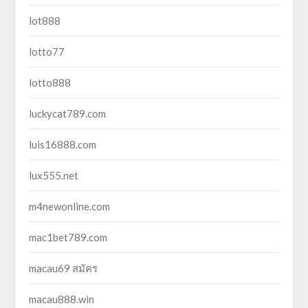
lot888
lotto77
lotto888
luckycat789.com
luis16888.com
lux555.net
m4newonline.com
mac1bet789.com
macau69 สมัคร
macau888.win