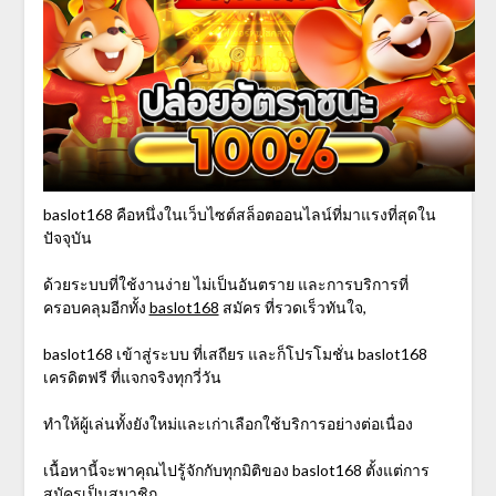
baslot168 คือหนึ่งในเว็บไซต์สล็อตออนไลน์ที่มาแรงที่สุดใน
ปัจจุบัน
ด้วยระบบที่ใช้งานง่าย ไม่เป็นอันตราย และการบริการที่
ครอบคลุมอีกทั้ง
baslot168
สมัคร ที่รวดเร็วทันใจ,
baslot168 เข้าสู่ระบบ ที่เสถียร และก็โปรโมชั่น baslot168
เครดิตฟรี ที่แจกจริงทุกวี่วัน
ทำให้ผู้เล่นทั้งยังใหม่และเก่าเลือกใช้บริการอย่างต่อเนื่อง
เนื้อหานี้จะพาคุณไปรู้จักกับทุกมิติของ baslot168 ตั้งแต่การ
สมัครเป็นสมาชิก