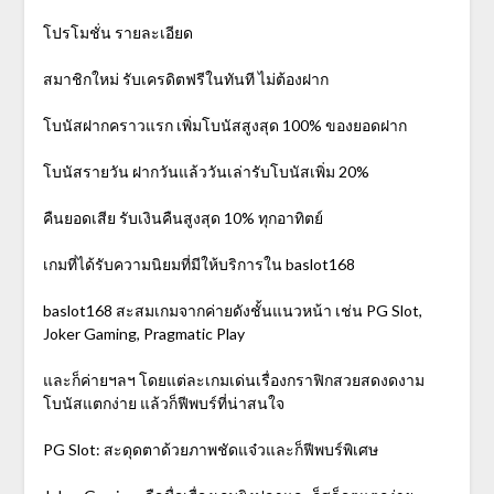
โปรโมชั่น รายละเอียด
สมาชิกใหม่ รับเครดิตฟรีในทันที ไม่ต้องฝาก
โบนัสฝากคราวแรก เพิ่มโบนัสสูงสุด 100% ของยอดฝาก
โบนัสรายวัน ฝากวันแล้ววันเล่ารับโบนัสเพิ่ม 20%
คืนยอดเสีย รับเงินคืนสูงสุด 10% ทุกอาทิตย์
เกมที่ได้รับความนิยมที่มีให้บริการใน baslot168
baslot168 สะสมเกมจากค่ายดังชั้นแนวหน้า เช่น PG Slot,
Joker Gaming, Pragmatic Play
และก็ค่ายฯลฯ โดยแต่ละเกมเด่นเรื่องกราฟิกสวยสดงดงาม
โบนัสแตกง่าย แล้วก็ฟีพบร์ที่น่าสนใจ
PG Slot: สะดุดตาด้วยภาพชัดแจ๋วและก็ฟีพบร์พิเศษ