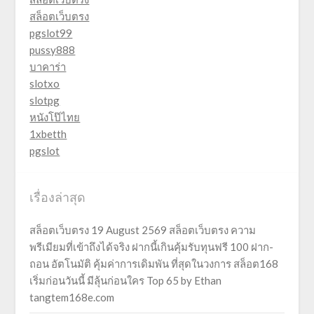
สล็อตเว็บตรง
pgslot99
pussy888
บาคาร่า
slotxo
slotpg
หนังโป๊ไทย
1xbetth
pgslot
เรื่องล่าสุด
สล็อตเว็บตรง 19 August 2569 สล็อตเว็บตรง ความ
พรีเมียมที่เข้าถึงได้จริง ฝากนี้เกินคุ้มรับทุนฟรี 100 ฝาก-
ถอน อัตโนมัติ คุ้มค่าการเดิมพัน ที่สุดในวงการ สล็อต168
เริ่มก่อนวันนี้ มีลุ้นก่อนใคร Top 65 by Ethan
tangtem168e.com