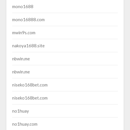
mono1688
mono16888.com
mwin9s.com
nakoya1688.site
nbwin.me
nbwin.me
niseko168bet.com
niseko168bet.com
no1huay
no1huay.com