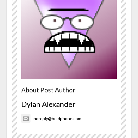
About Post Author
Dylan Alexander
noreply@boldphone.com