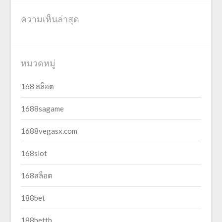
ความเห็นล่าสุด
หมวดหมู่
168 สล็อต
1688sagame
1688vegasx.com
168slot
168สล็อต
188bet
188betth