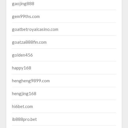
gaojing888
gem99ths.com
goatbetroyalcasino.com
goatza888fin.com
golden456
happy168
hengheng9899.com
hengjing168
hi6bet.com
ib888pro.bet