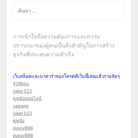
ค้นหา
สำหรับ:
การเข้าใจถึงความต้องการและความ
ปรารถนาของผู้คนเป็นสิ่งสำคัญในการสร้าง
ธุรกิจที่ประสบความสำเร็จ
เว็บสล็อตและบาคาร่าของโครตดีเว็บนี้เล่นแล้วรวยจัดๆ
918kiss
joker123
ดูหนังออนไลน์
sagame
joker123
ดูหนัง
pussy888
pussy888