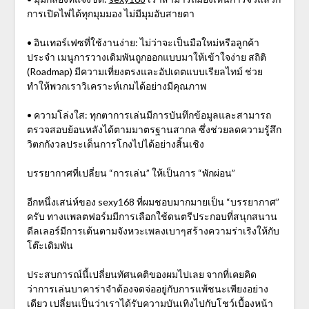
การเปิดไพ่ได้ทุกมุมมอง ไม่มีมุมอับสายตา
• อินเทอร์เฟซที่ใช้งานง่าย: ไม่ว่าจะเป็นมือใหม่หรือลูกค้า
ประจำ เมนูการวางเดิมพันถูกออกแบบมาให้เข้าใจง่าย สถิติ
(Roadmap) มีความเที่ยงตรงและอัปเดตแบบเรียลไทม์ ช่วย
ทำให้พวกเราวิเคราะห์เกมได้อย่างมีคุณภาพ
• ความโล่งใส: ทุกตาการเล่นมีการบันทึกข้อมูลและสามารถ
ตรวจสอบย้อนหลังได้ตามมาตรฐานสากล ซึ่งช่วยลดความรู้สึก
วิตกกังวลประเด็นการโกงไปได้อย่างสิ้นเชิง
บรรยากาศที่เปลี่ยน “การเล่น” ให้เป็นการ “พักผ่อน”
อีกหนึ่งเสน่ห์ของ sexy168 ที่ผมชอบมากมายเป็น “บรรยากาศ”
ครับ ทางแพลตฟอร์มมีการเลือกใช้ดนตรีประกอบที่สนุกสนาน
ดีลเลอร์มีการเต้นตามจังหวะเพลงเบาๆสร้างความร่าเริงให้กับ
โต๊ะเดิมพัน
ประสบการณ์นี้เปลี่ยนทัศนคติของผมไปเลย จากที่เคยคิด
ว่าการเล่นบาคาร่าจำต้องจดจ่ออยู่กับการแพ้ชนะเพียงอย่าง
เดียว เปลี่ยนเป็นว่าเราได้รับความบันเทิงไปกับโชว์เบื้องหน้า