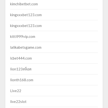
kimchibetbet.com
kingxxxbet123.com
kingxxxbet123.com
kitti999vip.com
lalikabetsgame.com
lcbet444.com
lion123สล็อต
lionth168.com
Live22
live22slot