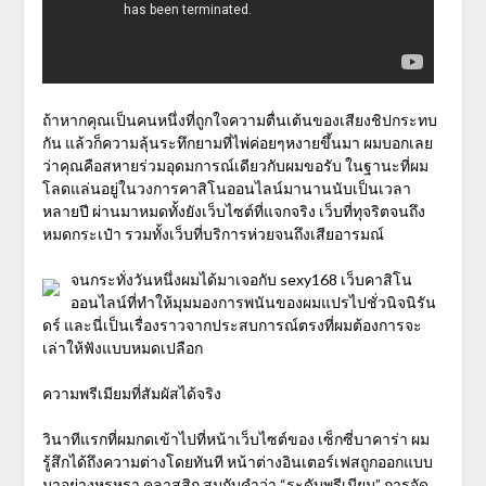
ถ้าหากคุณเป็นคนหนึ่งที่ถูกใจความตื่นเต้นของเสียงชิปกระทบ
กัน แล้วก็ความลุ้นระทึกยามที่ไพ่ค่อยๆหงายขึ้นมา ผมบอกเลย
ว่าคุณคือสหายร่วมอุดมการณ์เดียวกับผมขอรับ ในฐานะที่ผม
โลดแล่นอยู่ในวงการคาสิโนออนไลน์มานานนับเป็นเวลา
หลายปี ผ่านมาหมดทั้งยังเว็บไซต์ที่แจกจริง เว็บที่ทุจริตจนถึง
หมดกระเป๋า รวมทั้งเว็บที่บริการห่วยจนถึงเสียอารมณ์
จนกระทั่งวันหนึ่งผมได้มาเจอกับ sexy168 เว็บคาสิโน
ออนไลน์ที่ทำให้มุมมองการพนันของผมแปรไปชั่วนิจนิรัน
ดร์ และนี่เป็นเรื่องราวจากประสบการณ์ตรงที่ผมต้องการจะ
เล่าให้ฟังแบบหมดเปลือก
ความพรีเมียมที่สัมผัสได้จริง
วินาทีแรกที่ผมกดเข้าไปที่หน้าเว็บไซต์ของ เซ็กซี่บาคาร่า ผม
รู้สึกได้ถึงความต่างโดยทันที หน้าต่างอินเตอร์เฟสถูกออกแบบ
มาอย่างหรูหรา คลาสสิก สมกับคำว่า “ระดับพรีเมียม” การจัด