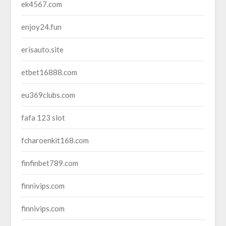
ek4567.com
enjoy24.fun
erisauto.site
etbet16888.com
eu369clubs.com
fafa 123 slot
fcharoenkit168.com
finfinbet789.com
finnivips.com
finnivips.com