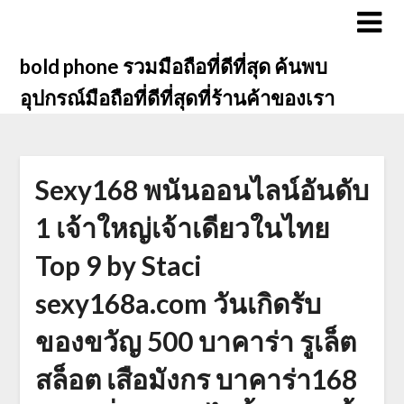
Skip
to
content
bold phone รวมมือถือที่ดีที่สุด ค้นพบ
อุปกรณ์มือถือที่ดีที่สุดที่ร้านค้าของเรา
Sexy168 พนันออนไลน์อันดับ
1 เจ้าใหญ่เจ้าเดียวในไทย
Top 9 by Staci
sexy168a.com วันเกิดรับ
ของขวัญ 500 บาคาร่า รูเล็ต
สล็อต เสือมังกร บาคาร่า168