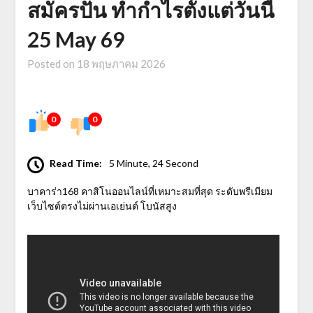
สมัครปั่น ทำกำไรตั้งแต่วันนี้
25 May 69
Posted on
18 พฤษภาคม 2026
0
0
Read Time:
5 Minute, 24 Second
บาคาร่า168 คาสิโนออนไลน์ที่เหมาะสมที่สุด ระดับพรีเมียม
เว็บไซต์ตรงไม่ผ่านเอเย่นต์ โบนัสสูง