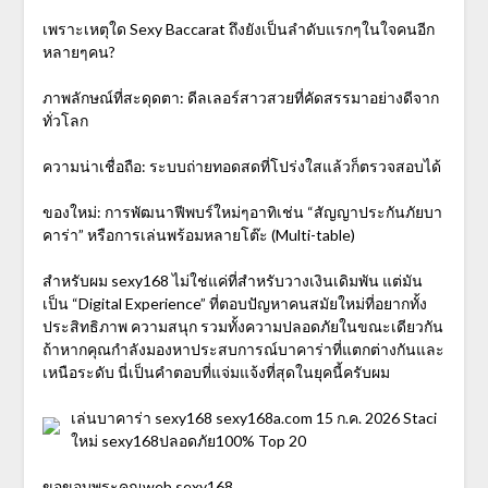
เพราะเหตุใด Sexy Baccarat ถึงยังเป็นลำดับแรกๆในใจคนอีก
หลายๆคน?
ภาพลักษณ์ที่สะดุดตา: ดีลเลอร์สาวสวยที่คัดสรรมาอย่างดีจาก
ทั่วโลก
ความน่าเชื่อถือ: ระบบถ่ายทอดสดที่โปร่งใสแล้วก็ตรวจสอบได้
ของใหม่: การพัฒนาฟีพบร์ใหม่ๆอาทิเช่น “สัญญาประกันภัยบา
คาร่า” หรือการเล่นพร้อมหลายโต๊ะ (Multi-table)
สำหรับผม sexy168 ไม่ใช่แค่ที่สำหรับวางเงินเดิมพัน แต่มัน
เป็น “Digital Experience” ที่ตอบปัญหาคนสมัยใหม่ที่อยากทั้ง
ประสิทธิภาพ ความสนุก รวมทั้งความปลอดภัยในขณะเดียวกัน
ถ้าหากคุณกำลังมองหาประสบการณ์บาคาร่าที่แตกต่างกันและ
เหนือระดับ นี่เป็นคำตอบที่แจ่มแจ้งที่สุดในยุคนี้ครับผม
เล่นบาคาร่า sexy168 sexy168a.com 15 ก.ค. 2026 Staci
ใหม่ sexy168ปลอดภัย100% Top 20
ขอขอบพระคุณweb
sexy168