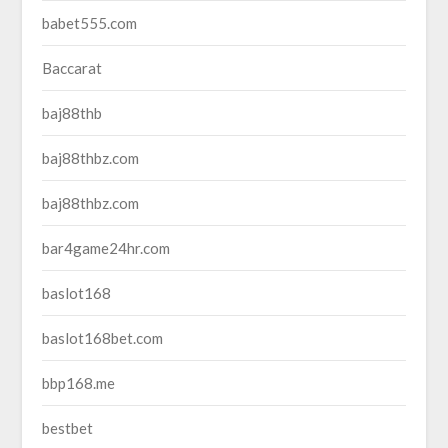
babet555.com
Baccarat
baj88thb
baj88thbz.com
baj88thbz.com
bar4game24hr.com
baslot168
baslot168bet.com
bbp168.me
bestbet