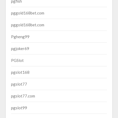
pgfish
pggold168bet.com
pggold168bet.com
Pgheng99
pgjoker69
PGSlot
pgslot168
pgslot77
pgslot77.com
pgslot99