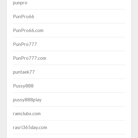
punpro
PunPro66
PunPro66.com
PunPro777
PunPro777.com
puntaek77
Pussy888
pussy888play
ramclubx.com
rasri365day.com