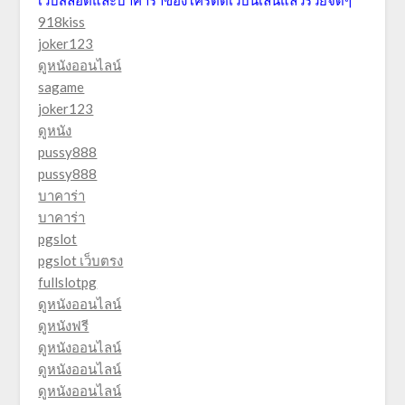
เว็บสล็อตและบาคาร่าของโครตดีเว็บนี้เล่นแล้วรวยจัดๆ
918kiss
joker123
ดูหนังออนไลน์
sagame
joker123
ดูหนัง
pussy888
pussy888
บาคาร่า
บาคาร่า
pgslot
pgslot เว็บตรง
fullslotpg
ดูหนังออนไลน์
ดูหนังฟรี
ดูหนังออนไลน์
ดูหนังออนไลน์
ดูหนังออนไลน์