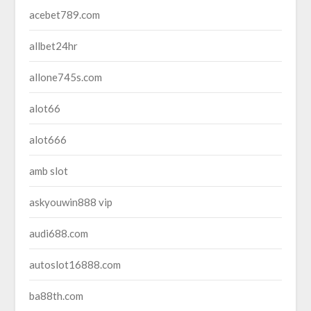
acebet789.com
allbet24hr
allone745s.com
alot66
alot666
amb slot
askyouwin888 vip
audi688.com
autoslot16888.com
ba88th.com