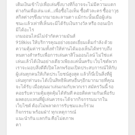
เติมเงินเข้าไปเพื่อเล่นซึ่งบางทีก็อาจจะไม่มีความแตก
ต่างกันเพื่อเล่น แต่…เพื่อซื้อไอเท็ม ซื้อตัวละคร ซื้ออาวุธ
สกิลต่างๆซึ่งมากมายละลานตา แม้กระนั้นเมื่อผู้เล่น
ชนะแล้วเท่าที่เห็นจะมิได้รับเงินรางวัล หรือ ถอนเบิก
มิได้อะไร
เกมออนไลน์ไม่จำกัดความมันส์
918kiss ให้บริการคุณอย่างยอดเยี่ยมเต็มกำลัง ด้วย
ความคุ้มค่ารวมทั้งทำให้ท่านได้มองเห็นได้ทราบถึง
หนทางสำหรับเพื่อการเล่นคาสิโนออนไลน์ ไม่ใช่แค่
เล่นแล้วได้เงินอย่างเดียวเพียงแค่นั้นครับ เว็บไซต์พวก
เราจะมอบสิ่งดีดีเปิดโลกพร้อมเปิดประสบการณ์ให้กับ
ผู้เล่นทุกคนให้เกิดประโยชน์สูงสุด แล้วก็นี่เป็นสิ่งที่ผู้
เล่นทุกท่านจะได้เป็นสิทธิพิเศษอื่นๆอีกมากมายที่คุณ
จะได้รับ เมื่อคุณมาเล่นเกมกับพวกเรา สมัครวันนี้ รอ
คอยรับความคุ้มสุดคุ้มได้ทันที คอยติดตามกันเพื่อรับ
ผลตอบแทนที่ผู้เล่นควรจะได้จากกิจกรรมมากใน
เว็บไซต์ ต้องไม่พลาดการรับชมและก็ร่วม
กิจกรรม พร้อมฝ่า! ทุกเหตุการณ์
แนะนำกัน แลกกัน คือไม่ตภาพ
คา