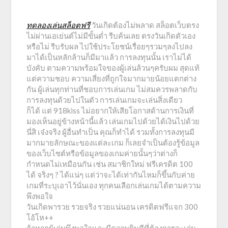
ทดลองเล่นสล็อตฟรี
วันเกิดต้องไม่พลาด
สล็อตเว็บตรง
ไม่ผ่านเอเย่นต์ไม่มีขั้นต่ำ
รีบค้นเลย ตรงวันเกิดตัวเอง
หรือไม่ รีบรับผล ไปใช้ประโยชน์เรื่อยๆรวมๆลงไปลง
มาได้เป็นหลักล้านก็มีมาแล้ว การลงทุนนั้น เราไม่ได้
บังคับ ตามความพร้อมใจของผู้เล่นล้วนๆครับผม สุดแท้
แต่ความชอบ ความเสี่ยงที่ถูกใจมากมายน้อยแตกต่าง
กัน ผู้เล่นทุกท่านที่ชอบการเล่นเกม ไม่สมควรพลาดกับ
การลงทุนด้วยไปในตัว การเล่นเกมจะเล่นสิ่งเดียว
ก็ได้ แต่ 918kiss ไม่อยากให้เสียโอกาสด้านการเงินที่
มองเห็นอยู่ข้างหน้านี้แล้ว เล่นเกมไปด้วยได้เงินไปด้วย
นี่สิ เจ๋งจริง ผู้อื่นทำเป็น คุณก็ทำได้ รวมทั้งการลงทุนมี
มากมายลักษณะของแต่ละเกม ก็เลยจำเป็นต้องรู้ข้อมูล
ของเว็บไซต์หรือข้อมูลของเกมค่ายนั้นๆว่าต่างก็
กำหนดไม่เหมือนกัน เช่น สมาชิกใหม่ ฟรีเครดิต 100
ได้ จริงๆ ? ได้แน่ๆ แต่ว่าจะได้เท่ากันไหมก็ขึ้นกับค่าย
เกมที่ระบุเอาไว้นั่นเอง ทุกคนเลือกเล่นเกมได้ตามความ
พึงพอใจ
วันเกิดพารวย รวยจริง รวยแน่นอน เครดิตฟรีแจก 300
โอ้โห++