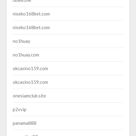
nbwin.me
niseko168bet.com
niseko168bet.com
no1huay
no1huay.com
okcasino159.com
okcasino159.com
onesiamclub.site
p2vvip
panama888