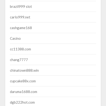
brazil999 slot
carlo999.net
cashgame168
Casino
cc11388.com
chang7777
chinatown888.win
cupcake88x.com
daruma1688.com
dgb222hot.com