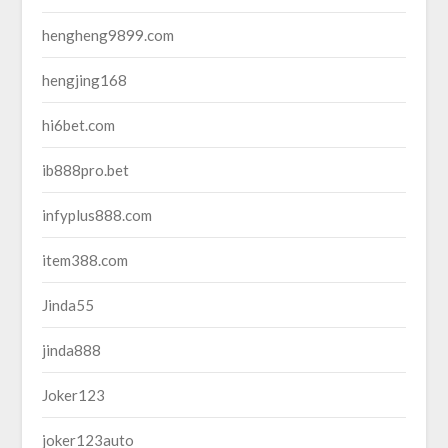
hengheng9899.com
hengjing168
hi6bet.com
ib888pro.bet
infyplus888.com
item388.com
Jinda55
jinda888
Joker123
joker123auto