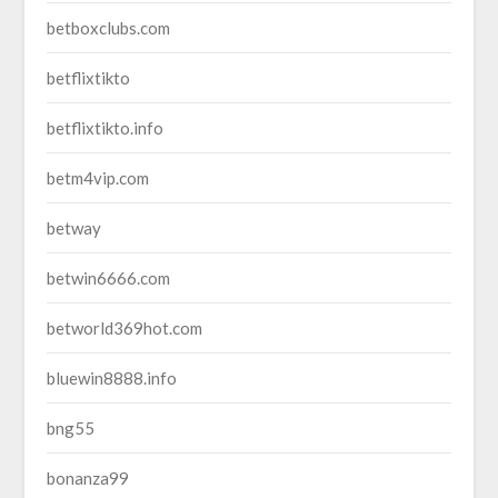
betboxclubs.com
betflixtikto
betflixtikto.info
betm4vip.com
betway
betwin6666.com
betworld369hot.com
bluewin8888.info
bng55
bonanza99