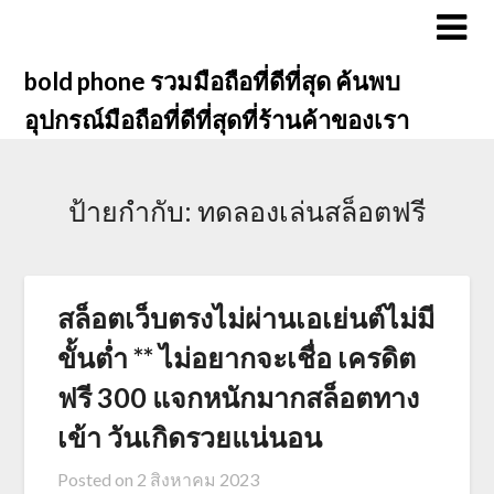
Skip
to
content
bold phone รวมมือถือที่ดีที่สุด ค้นพบ
อุปกรณ์มือถือที่ดีที่สุดที่ร้านค้าของเรา
ป้ายกำกับ:
ทดลองเล่นสล็อตฟรี
สล็อตเว็บตรงไม่ผ่านเอเย่นต์ไม่มี
ขั้นต่ำ ** ไม่อยากจะเชื่อ เครดิต
ฟรี 300 แจกหนักมากสล็อตทาง
เข้า วันเกิดรวยแน่นอน
Posted on
2 สิงหาคม 2023