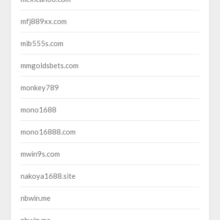
mfj889xx.com
mib555s.com
mmgoldsbets.com
monkey789
mono1688
mono16888.com
mwin9s.com
nakoya1688.site
nbwin.me