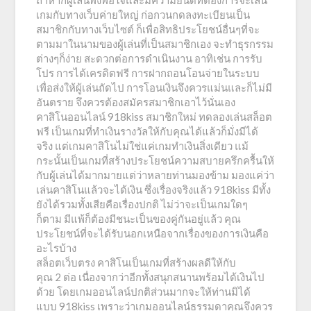
ถ้าหากผู้เล่นพึงพอใจและมีความยินดีที่ต้องการจะเล่น
เกมกับทางเว็บค่ายใหญ่ ก่อกวนกดลงทะเบียนเป็น
สมาชิกกับทางเว็บไซต์ ก็เพื่อสิทธิประโยชน์อื่นๆที่จะ
ตามมาในนามของผู้เล่นที่เป็นสมาชิกเอง จะทำธุรกรรม
ต่างๆก็ง่าย สะดวกต่อการดำเนินงาน อาทิเช่น การรับ
โปร การได้เครดิตฟรี การฝากถอนโอนจ่ายในระบบ
เพื่อส่งให้ผู้เล่นถัดไป การโอนเงินจึงควรแม่นและก็ไม่มี
อันตราย จึงควรต้องสมัครสมาชิกเอาไว้นั่นเอง
คาสิโนออนไลน์ 918kiss สมาชิกใหม่ ทดลองเล่นสล็อต
ฟรี เป็นเกมที่ทำเงินรางวัลให้กับคุณได้แล้วก็มั่งมีได้
จริง แต่เกมคาสิโนไม่ใช่แค่เกมทำเงินสิ่งเดียว แม้
กระนั้นเป็นเกมที่สร้างประโยชน์ความสบายครึกครื้นให้
กับผู้เล่นได้มากมายแต่ว่าหลายท่านมองข้าม มองแค่ว่า
เล่นคาสิโนแล้วจะได้เงิน ซึ่งเรื่องจริงแล้ว 918kiss มีทั้ง
ยังได้รวมทั้งเสียคือเรื่องปกติ ไม่ว่าจะเป็นเกมใดๆ
ก็ตาม มีแพ้ก็ต้องมีชนะเป็นของคู่กันอยู่แล้ว คุณ
ประโยชน์ที่จะได้รับนอกเหนือจากเรื่องของการเงินคือ
อะไรบ้าง
สล็อตเว็บตรง คาสิโนเป็นเกมที่สร้างผลดีให้กับ
คุณ 2 ต่อ เนื่องจากว่าอีกทั้งสนุกสนานพร้อมได้เงินไป
ด้วย โดยเกมออนไลน์ปกติส่วนมากจะให้ท่านมิได้
แบบ 918kiss เพราะว่าเกมออนไลน์ธรรมดาคุณจึงควร