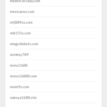
meekin365day.com
mexicanoo.com
mfj889xx.com
mib555s.com
mmgoldsbets.com
monkey789
mono1688
mono16888.com
mwin9s.com
nakoya1688.site