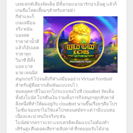
เอฟเฟกต์เสียงจัดเต็ม มีทั้งเกมแนวน่ารักน่าเอ็นดู แล้วก็
เกมธีมโหดเหี้ยมๆสำหรับสายฝ่า
กีฬาและก็
เกมเสมือน
จริง พนัน
บอลสด
ราคาค่าน้ำดี
แล้วก็อัปเดต
ราคาทุก
วินาที มีทั้ง
บอล บาส
มวย เทนนิส
สนุกเกอร์ ไปจนถึงกีฬาเสมือนอย่าง Virtual Football
สำหรับผู้ที่อยากเดิมพันแบบจบไว
หมดยุคคาสิโนแจกโปรแบบขอไปที cloudbet จัดเต็ม
ทั้งยังโบนัส โปรคืนเงิน รวมทั้งภารกิจสนุกๆทุกสัปดาห์
สิ่งหนึ่งที่ทำให้ผมอยู่กับ cloudbet นานขึ้นเรื่อยๆคือ โปร
โมชั่น ของเขาไม่ใช่แค่โปรตอนสมัคร แต่ว่ามีแบบต่อ
เนื่องและน่าสนใจจริงๆเช่น
โบนัสฝากคราวแรก แจกเครดิตเพิ่มแบบไม่ต้องทำ
เทิร์นสูง คืนยอดเสียรายสัปดาห์ ที่กดยอมรับได้ง่าย