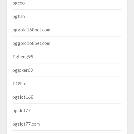
pgceo
pgfish
pggold168bet.com
pggold168bet.com
Pgheng99
pgjoker69
PGSlot
pgslot168
pgslot77
pgslot77.com