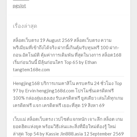
pgslot
เรื่องล่าสุด
สล็อตเว็บตรง 19 August 2569 สล็อตเว็บตรง ความ
พรีเมียมที่เข้าถึงได้จริง ฝากนี้เกินคุ้มรับทุนฟรี 100 ฝาก-
ถอน อัตโนมัติ คุ้มค่าการเดิมพัน ที่สุดในวงการ สล็อต168
เริ่มก่อนวันนี้ มีลุ้นก่อนใคร Top 65 by Ethan
tangtem168e.com
Hengjing168 บริการเกมคาสิโน ครบครัน 24 ชั่วโมง Top
97 by Ervin hengjing168d.com โปรโมชั่นเครดิตฟรี
100% กล่องสุ่มเฮงเฮง รับเครดิตฟรี ยูสเดียว เล่นได้ทุกเกม
เครดิตฟรี แจก เครดิตฟรี เยอะที่สุด 19 สิงหา 69
เว็บแม่ สล็อตเว็บตรง เวปไซต์แจกหนัก เจาะลึก สล็อต เกม
ยอดฮิตแห่งยุค พร้อมวิธีเล่นและสิ่งที่มือใหม่ต้องรู้ ใหม่
ล่าสุด Top 54 by Kassie Jin888.asia 12 September 2569