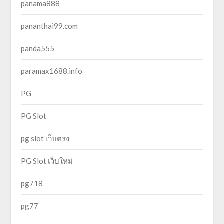
panama888
pananthai99.com
panda555
paramax1688.info
PG
PG Slot
pg slot เว็บตรง
PG Slot เว็บใหม่
pg718
pg77