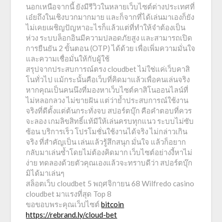
นอกเหนือจากนี้ ยังมีรีวิวในหลายเว็บไซต์ต่างประเทศที่
เอ๋ยถึงในเชิงบวกมากมาย และก็จากที่ได้เล่นมาเองก็ยัง
ไม่เคยเผชิญปัญหาอะไรก็แล้วแต่ที่ทำให้จำต้องเป็น
ห่วง ระบบล็อกอินมีความปลอดภัยสูง และสามารถเปิด
การยืนยัน 2 ขั้นตอน (OTP) ได้ด้วย เพื่อเพิ่มความมั่นใจ
และความเชื่อมั่นให้กับผู้ใช้
สรุปจากประสบการณ์ตรง cloudbet ไม่ใช่แค่เว็บคาสิ
โนทั่วไป แม้กระนั้นคือเว็บที่คิดมาแล้วเพื่อคนเล่นจริง
หากคุณเป็นคนนึงที่มองหาเว็บไซต์คาสิโนออนไลน์ที่
ไม่หลอกลวง ไม่ขายฝัน แต่ว่าย้ำประสบการณ์ใช้งาน
จริงที่ดีตั้งแต่ต้นกระทั่งจบ สปอร์ตบุ๊ก คือคำตอบที่ควร
จะลอง เกมลิขสิทธิ์แท้มีให้เล่นครบทุกแนว ระบบไม่ซับ
ซ้อน บริการเร็ว โปรโมชั่นใช้งานได้จริง ไม่กล่าวเกิน
จริง ที่สำคัญเป็น เล่นแล้วรู้สึกสนุก มั่นใจ แล้วก็อยาก
กลับมาเล่นซ้ำโดยไม่ต้องคิดมาก เว็บไซต์อย่างงี้หาไม่
ง่าย ทดลองด้วยตัวคุณเองแล้วจะทราบดีว่า สปอร์ตบุ๊ก
มิได้มาเล่นๆ
สล็อตเว็บ cloudbet 5 พฤศจิกายน 68 Wilfredo casino
cloudbet มาแรงที่สุด Top 8
ขอขอบพระคุณเว็ปไซต์
bitcoin
https://rebrand.ly/cloud-bet