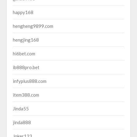
happy168
hengheng9899.com
hengjing168
hi6bet.com
ib888pro.bet
infyplus888.com
item388.com
Jinda55
jinda888
Joker123