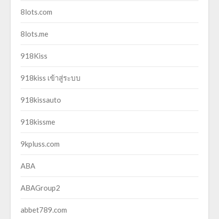
8lots.com
8lots.me
918Kiss
918kiss เข้าสู่ระบบ
918kissauto
918kissme
9kpluss.com
ABA
ABAGroup2
abbet789.com