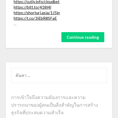
https://cutly.info/cloudbet
https://bitt.to/418l4l
https://shorturl.asia/1J5in
https://t.co/3iEbR8SFaE
…
Continue reading
ค้นหา
สำหรับ:
การเข้าใจถึงความต้องการและความ
ปรารถนาของผู้คนเป็นสิ่งสำคัญในการสร้าง
ธุรกิจที่ประสบความสำเร็จ