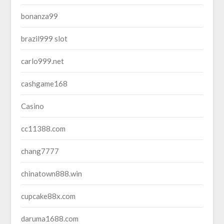
bonanza99
brazil999 slot
carlo999.net
cashgame168
Casino
cc11388.com
chang7777
chinatown888.win
cupcake88x.com
daruma1688.com