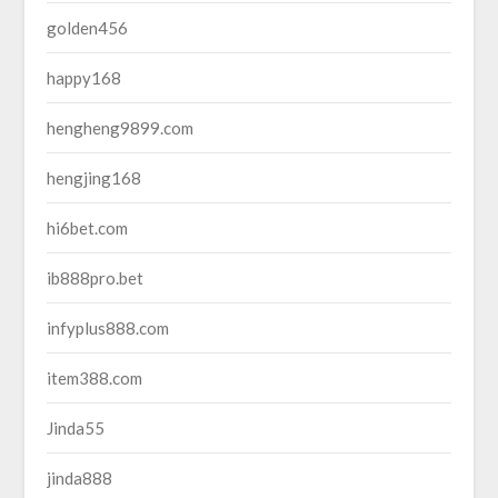
golden456
happy168
hengheng9899.com
hengjing168
hi6bet.com
ib888pro.bet
infyplus888.com
item388.com
Jinda55
jinda888