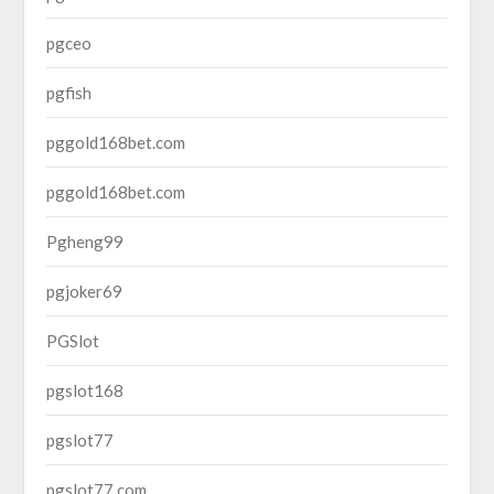
pgceo
pgfish
pggold168bet.com
pggold168bet.com
Pgheng99
pgjoker69
PGSlot
pgslot168
pgslot77
pgslot77.com