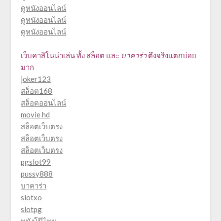
ดูหนังออนไลน์
ดูหนังออนไลน์
ดูหนังออนไลน์
เว็บคาสิโนน่าเล่น ทั้ง
สล็อต
และ
บาคาร่า
ตึงจริงแตกบ่อย
มาก
joker123
สล็อต168
สล็อตออนไลน์
movie hd
สล็อตเว็บตรง
สล็อตเว็บตรง
สล็อตเว็บตรง
pgslot99
pussy888
บาคาร่า
slotxo
slotpg