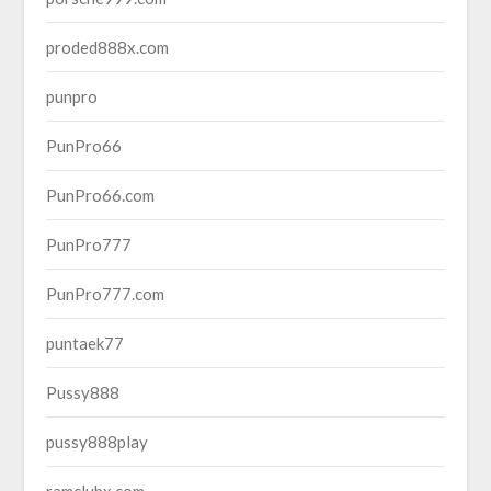
proded888x.com
punpro
PunPro66
PunPro66.com
PunPro777
PunPro777.com
puntaek77
Pussy888
pussy888play