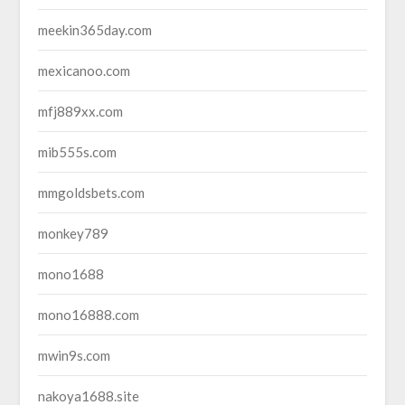
meekin365day.com
mexicanoo.com
mfj889xx.com
mib555s.com
mmgoldsbets.com
monkey789
mono1688
mono16888.com
mwin9s.com
nakoya1688.site