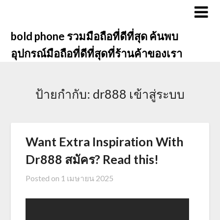
Skip
to
content
bold phone รวมมือถือที่ดีที่สุด ค้นพบ
อุปกรณ์มือถือที่ดีที่สุดที่ร้านค้าของเรา
ป้ายกำกับ:
dr888 เข้าสู่ระบบ
Want Extra Inspiration With
Dr888 สมัคร? Read this!
Posted on
1 เมษายน 2025