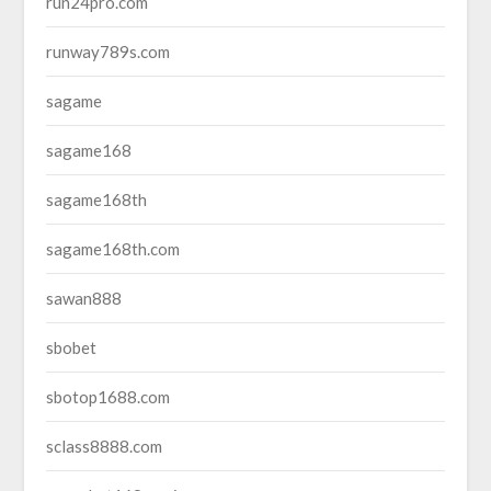
run24pro.com
runway789s.com
sagame
sagame168
sagame168th
sagame168th.com
sawan888
sbobet
sbotop1688.com
sclass8888.com