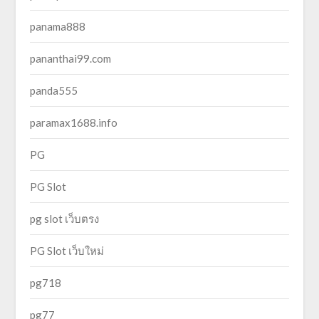
panama888
pananthai99.com
panda555
paramax1688.info
PG
PG Slot
pg slot เว็บตรง
PG Slot เว็บใหม่
pg718
pg77