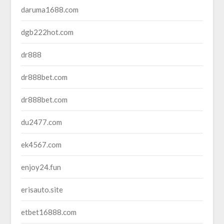
daruma1688.com
dgb222hot.com
dr888
dr888bet.com
dr888bet.com
du2477.com
ek4567.com
enjoy24.fun
erisauto.site
etbet16888.com