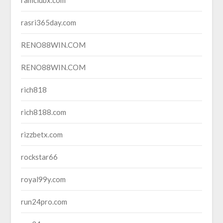
ramclubx.com
rasri365day.com
RENO88WIN.COM
RENO88WIN.COM
rich818
rich8188.com
rizzbetx.com
rockstar66
royal99y.com
run24pro.com