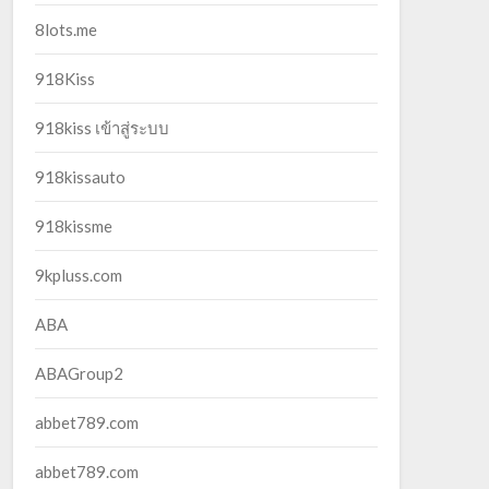
8lots.me
918Kiss
918kiss เข้าสู่ระบบ
918kissauto
918kissme
9kpluss.com
ABA
ABAGroup2
abbet789.com
abbet789.com