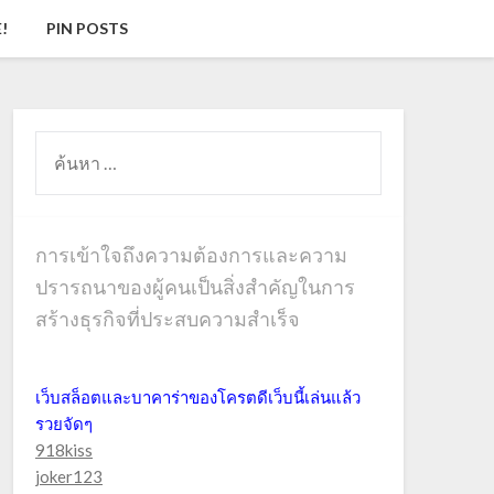
!
PIN POSTS
ค้นหา
สำหรับ:
การเข้าใจถึงความต้องการและความ
ปรารถนาของผู้คนเป็นสิ่งสำคัญในการ
สร้างธุรกิจที่ประสบความสำเร็จ
เว็บสล็อตและบาคาร่าของโครตดีเว็บนี้เล่นแล้ว
รวยจัดๆ
918kiss
joker123