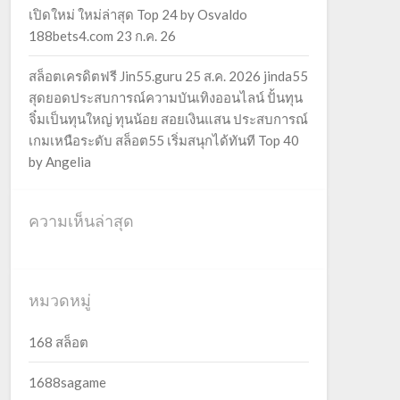
เปิดใหม่ ใหม่ล่าสุด Top 24 by Osvaldo
188bets4.com 23 ก.ค. 26
สล็อตเครดิตฟรี Jin55.guru 25 ส.ค. 2026 jinda55
สุดยอดประสบการณ์ความบันเทิงออนไลน์ ปั้นทุน
จิ๋มเป็นทุนใหญ่ ทุนน้อย สอยเงินแสน ประสบการณ์
เกมเหนือระดับ สล็อต55 เริ่มสนุกได้ทันที Top 40
by Angelia
ความเห็นล่าสุด
หมวดหมู่
168 สล็อต
1688sagame