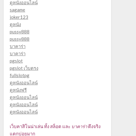
ดูหนังออนไลน์
sagame
joker123
ดูหนัง
pussy888
pussy888
บาคาร่า
บาคาร่า
pgslot
pgslot เว็บตรง
fullslotpg
ดูหนังออนไลน์
ดูหนังฟรี
ดูหนังออนไลน์
ดูหนังออนไลน์
ดูหนังออนไลน์
เว็บคาสิโนน่าเล่น ทั้ง
สล็อต
และ
บาคาร่า
ตึงจริง
แตกบ่อยมาก