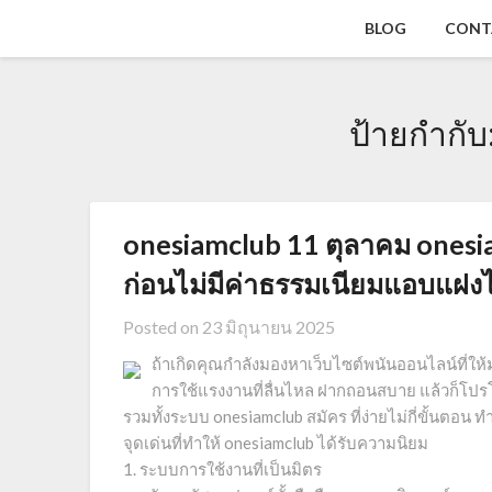
Skip
BLOG
CONT
to
content
ป้ายกำกับ
onesiamclub 11 ตุลาคม onesi
ก่อนไม่มีค่าธรรมเนียมแอบแฝงไม
Posted on
23 มิถุนายน 2025
ถ้าเกิดคุณกำลังมองหาเว็บไซต์พนันออนไลน์ที่ใ
การใช้แรงงานที่ลื่นไหล ฝากถอนสบาย แล้วก็โปรโมชั
รวมทั้งระบบ onesiamclub สมัคร ที่ง่ายไม่กี่ขั้นตอน
จุดเด่นที่ทำให้ onesiamclub ได้รับความนิยม
1. ระบบการใช้งานที่เป็นมิตร