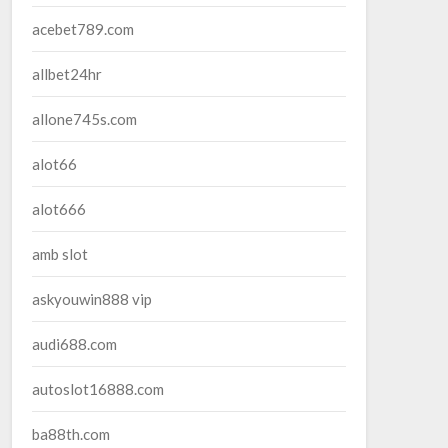
acebet789.com
allbet24hr
allone745s.com
alot66
alot666
amb slot
askyouwin888 vip
audi688.com
autoslot16888.com
ba88th.com