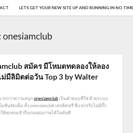
ACT
LETS GET YOUR NEW SITE UP AND RUNNING IN NO TIME
:
onesiamclub
amclub สมัคร มีโหมดทดลองให้ลอง
่มีลิมิตต่อวัน Top 3 by Walter
ห้มากกว่าความสนุก
onesiamclub
เป็นคำตอบที่ใช่ ด้วยระบบ
่นจัดเต็ม ทั้ง onesiamclub เครดิตฟรี ที่แจกจริงไม่มีกั๊ก
 ทำให้ทุกคนเข้าถึงเกมคุณภาพได้ในทันที