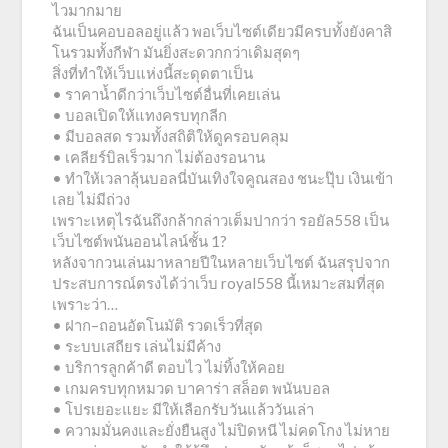
ไวมากมาย
ฉันเป็นคอบอลอยู่แล้ว พอเว็บไซต์เดียวมีครบทั้งยังคาสิ
โนรวมทั้งกีฬา มันยิ่งสะดวกกว่าเดิมสุดๆ
สิ่งที่ทำให้เว็บแห่งนี้สะดุดตาเป็น
• ราคาน้ำดีกว่าเว็บไซต์อื่นที่เคยเล่น
• บอลเปิดให้แทงครบทุกลีก
• มีบอลสด รวมทั้งสถิติให้ดูครอบคลุม
• เคลียร์บิลเร็วมาก ไม่ต้องรอนาน
• ทำให้เวลาลุ้นบอลนี่บันเทิงใจคูณสอง ชนะปุ๊บ เงินเข้า
เลย ไม่มีถ่วง
เพราะเหตุไรฉันถึงกล้ากล่าวเต็มปากว่า รอยัล558 เป็น
เว็บไซต์พนันออนไลน์ชั้น 1?
หลังจากวนเล่นมาหลายปีในหลายเว็บไซต์ ฉันสรุปจาก
ประสบการณ์ตรงได้ว่าเว็บ royal558 นี้เหมาะสมที่สุด
เพราะว่า…
• ฝาก–ถอนอัตโนมัติ รวดเร็วที่สุด
• ระบบเสถียร เล่นไม่มีค้าง
• บริการลูกค้าดี ตอบไว ไม่ทิ้งให้คอย
• เกมครบทุกหมวด บาคาร่า สล็อต พนันบอล
• โปรเยอะแยะ มีให้เลือกรับวันแล้ววันเล่า
• ความมั่นคงและยั่งยืนสูง ไม่ปิดหนี ไม่คดโกง ไม่หาย