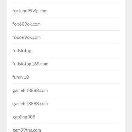
fortune99vip.com
fox689ok.com
fox689ok.com
fullslotpg
fullslotpg168.com
funny18
gamehit8888.com
gamehit8888.com
gaojing888
gem99ths.com