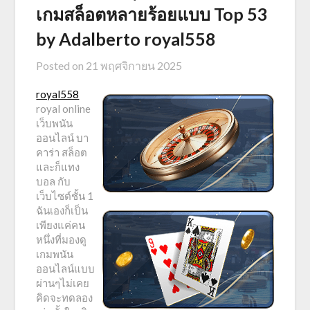
เกมสล็อตหลายร้อยแบบ Top 53
by Adalberto royal558
Posted on
21 พฤศจิกายน 2025
royal558
royal online
เว็บพนัน
ออนไลน์ บา
คาร่า สล็อต
และก็แทง
บอล กับ
เว็บไซต์ชั้น 1
ฉันเองก็เป็น
เพียงแค่คน
หนึ่งที่มองดู
เกมพนัน
ออนไลน์แบบ
ผ่านๆไม่เคย
คิดจะทดลอง