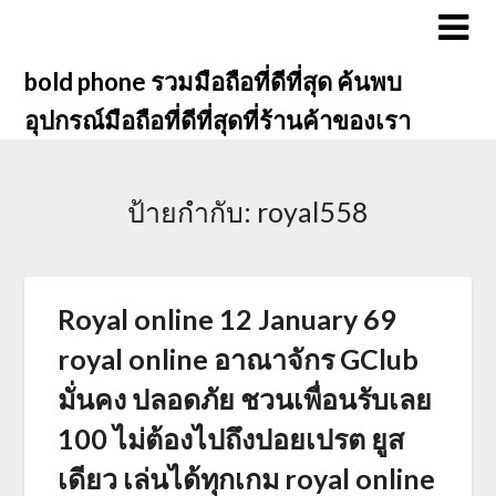
Skip
to
content
bold phone รวมมือถือที่ดีที่สุด ค้นพบ
อุปกรณ์มือถือที่ดีที่สุดที่ร้านค้าของเรา
ป้ายกำกับ:
royal558
Royal online 12 January 69
royal online อาณาจักร GClub
มั่นคง ปลอดภัย ชวนเพื่อนรับเลย
100 ไม่ต้องไปถึงปอยเปรต ยูส
เดียว เล่นได้ทุกเกม royal online