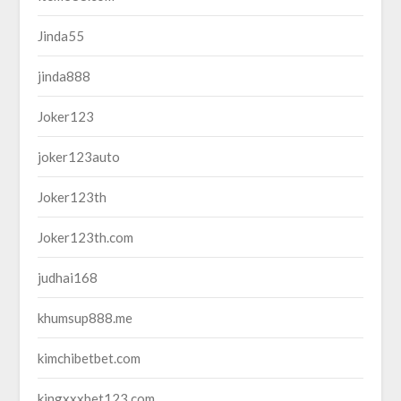
Jinda55
jinda888
Joker123
joker123auto
Joker123th
Joker123th.com
judhai168
khumsup888.me
kimchibetbet.com
kingxxxbet123.com