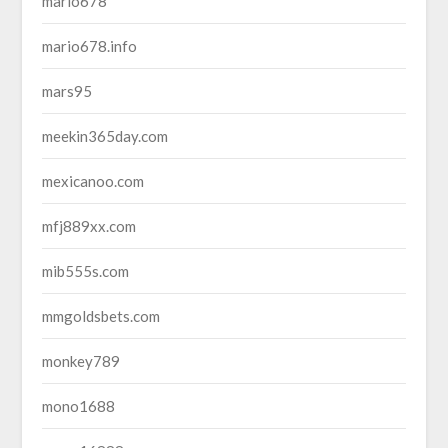
mario678
mario678.info
mars95
meekin365day.com
mexicanoo.com
mfj889xx.com
mib555s.com
mmgoldsbets.com
monkey789
mono1688