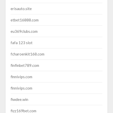
erisauto.site
etbet16888.com
eu369clubs.com
fafa 123 slot
fcharoenkit168.com
finfinbet789.com
finnivips.com
finnivips.com
fiwdee.win
fizz169bet.com