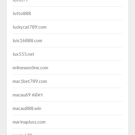
lotto888
luckycat789.com
luis16888.com
lux555.net
m4newonline.com
mac1bet789.com
macau69 สมัคร
macau888.win
marinapluss.com