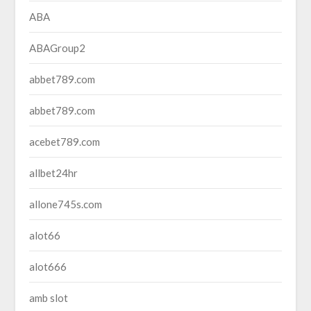
ABA
ABAGroup2
abbet789.com
abbet789.com
acebet789.com
allbet24hr
allone745s.com
alot66
alot666
amb slot