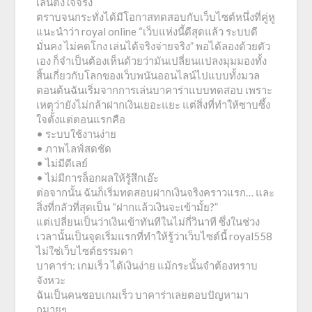
เล่นตั้งใจจริง
ตราบจนกระทั่งได้มีโอกาสทดสอบกับเว็บไซต์หนึ่งที่คู่หู
แนะนำว่า royal online “เว็บแห่งนี้ดีสุดแล้ว ระบบดี
มั่นคง ไม่คดโกง เล่นได้จริงจ่ายจริง” พอได้ลองด้วยตัว
เอง ก็จำเป็นต้องเห็นด้วยว่ามันเปลี่ยนแปลงมุมมองทั้ง
สิ้นเกี่ยวกับโลกของเว็บพนันออนไลน์ไปแบบทั้งมวล
ตอนต้นฉันเริ่มจากการเล่นบาคาร่าแบบทดสอบ เพราะ
เหตุว่ายังไม่กล้าฝากเงินเยอะแยะ แต่สิ่งที่ทำให้ซาบซึ้ง
ใจตั้งแต่ตอนแรกคือ
• ระบบใช้งานง่าย
• ภาพไลฟ์สดชัด
• ไม่มีดีเลย์
• ไม่มีการล็อกผลให้รู้สึกเอ๊ะ
ต่อจากนั้น ฉันก็เริ่มทดสอบฝากเงินจริงคราวแรก… และ
สิ่งที่กลัวที่สุดเป็น “ฝากแล้วเงินจะเข้ามั้ย?”
แต่เปลี่ยนเป็นว่าเงินเข้าทันทีในไม่กี่วินาที ซึ่งในช่วง
เวลานั้นเป็นจุดเริ่มแรกที่ทำให้รู้ว่าเว็บไซต์นี้ royal558
ไม่ใช่เว็บไซต์ธรรมดา
บาคาร่า: เกมเร็ว ได้เงินง่าย แม้กระนั้นจำต้องทราบ
จังหวะ
ฉันเป็นคนชอบเกมเร็ว บาคาร่าเลยตอบปัญหามา
กมายๆ