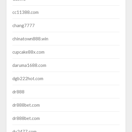
cc11388.com
chang7777
chinatown888.win
cupcake88x.com
daruma1688.com
dgb222hot.com
dr888
dr888bet.com
dr888bet.com
du2477.com