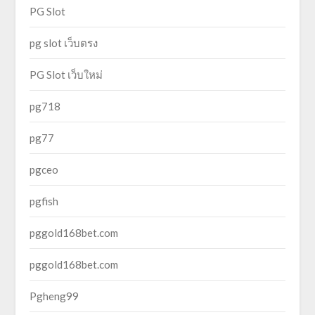
PG Slot
pg slot เว็บตรง
PG Slot เว็บใหม่
pg718
pg77
pgceo
pgfish
pggold168bet.com
pggold168bet.com
Pgheng99