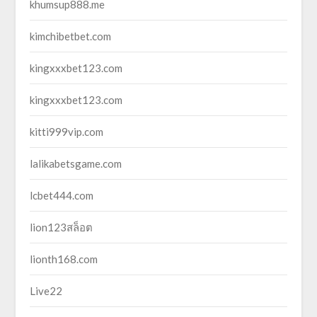
khumsup888.me
kimchibetbet.com
kingxxxbet123.com
kingxxxbet123.com
kitti999vip.com
lalikabetsgame.com
lcbet444.com
lion123สล็อต
lionth168.com
Live22