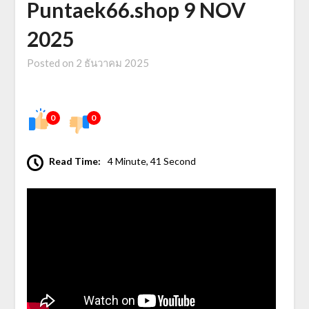
Puntaek66.shop 9 NOV
2025
Posted on
2 ธันวาคม 2025
0
0
Read Time:
4 Minute, 41 Second