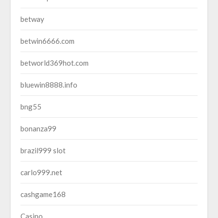
betway
betwin6666.com
betworld369hot.com
bluewin8888.info
bng55
bonanza99
brazil999 slot
carlo999.net
cashgame168
Casino