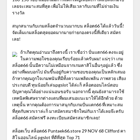
เลยจะเหมาะสมที่สุด เพื่อไม่ให้เสียเวลากับเกมที่ไม่จ่ายเงิน
รางวัล
สนุกสนานกับเกมสล็อตจำนวนมากบน สล็อต66 ได้แล้ววันนี้!
จัดเต็มเกมสล็อตสุดยอดมากมายก่ายกองตรงนี้ที่เดียว สมัคร
เลย!
ถ้าเกิดคุณอ่านมาถึงตรงนี้ เราเชื่อว่า ปั่นแตก66 คงจะอยู่
ในความพอใจของคุณเรียบร้อยแล้วครับผม! แน่ๆว่า เกม
สล็อต66 นั้นมีความไม่เหมือนจากเกมคาสิโนอื่นๆอยู่แล้ว ซึ่ง
อย่างที่ผมบอกไป มันขึ้นอยู่กับความชอบของคุณเป็นหลักเสมอ
ถ้าหากคุณถูกใจเกมพนันที่มีทั้งความเพลิดเพลิน ภาพสวย เสียง
ประกอบดี ทุนน้อยก็เล่นpgslot ได้ล่ะก็ สล็อตออนไลน์ตอบ
ปัญหาคุณได้อย่างแน่นอนขอรับ นอกจากนี้ คุณยังสามารถใช้
เทคนิคพิเศษจากต่างแดนที่ผมเสนอแนะมาให้ได้อีกด้วย ด้วย
เหตุนั้น หากคุณต้องการมาสนุกกับเกมปั่นแตก66 ที่เหมาะสม
ที่สุดกับพวกเราล่ะก็ มาสมัครสมาชิกใหม่กับเราได้เลยจ๊ะครับ
สล็อต66 สมัครฟรี ลงทะเบียนสมัครสมาชิกเลย!
สล็อตเว็บ สล็อต66 Puntaek66.store 29 NOV 68 Clifford คา
สิโนออนไลน์ pgslot ที่ดีที่สุด Top 71