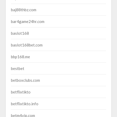
baj88thbz.com
bar4game24hr.com
baslot168
baslot168bet.com
bbp168.me
bestbet
betboxclubs.com
betflixtikto
betflixtikto.info
betm4vip.com