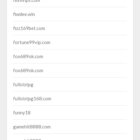
fiwdee.win
fizz169bet.com
fortune99vip.com
fox689ok.com
fox689ok.com
fullslotpg
fullslotpg168.com
funny18
gamehit8888.com