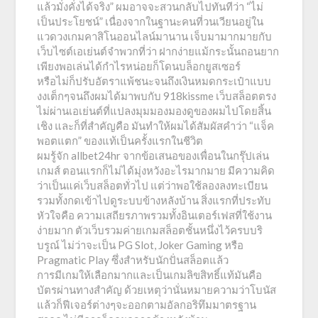
แล้วมั่งคั่งได้จริง” ผมอาจจะสวนกลับไปทันทีว่า “ไม่
เป็นประโยชน์” เนื่องจากในฐานะคนที่วนเวียนอยู่ใน
แวดวงเกมคาสิโนออนไลน์มานาน เจ็บมามากมายกับ
เว็บไซต์เอเย่นต์จำพวกที่ว่า ฝากง่ายแม้กระนั้นถอนยาก
เพียงพอเล่นได้กำไรหน่อยก็โดนบล็อกยูสเซอร์
หรือไม่ก็ปรับอัตราแพ้ชนะจนถึงเงินหมดกระเป๋าแบบ
งงเต็กๆจนถึงผมได้มาพบกับ 918kissme เว็บสล็อตตรง
ไม่ผ่านเอเย่นต์ที่แปลงมุมมองมองดูของผมไปโดยสิ้น
เชิง และก็ที่สำคัญคือ มันทำให้ผมได้สัมผัสคำว่า “แจ็ค
พอตแตก” ของแท้เป็นครั้งแรกในชีวิต
ผมรู้จัก allbet24hr จากข้อเสนอของเพื่อนในกรุ๊ปเล่น
เกมส์ ตอนแรกก็ไม่ได้มุ่งหวังอะไรมากมาย มีความคิด
ว่าเป็นแค่เว็บสล็อตทั่วไป แต่ว่าพอใช้ลองลงทะเบียน
รวมทั้งกดเข้าไปดูระบบข้างหลังบ้าน สิ่งแรกที่ประทับ
หัวใจคือ ความเสถียรภาพรวมทั้งอินเตอร์เฟสที่ใช้งาน
ง่ายมาก ตัวเว็บรวมค่ายเกมสล็อตชั้นหนึ่งไว้ครบบริ
บรูณ์ ไม่ว่าจะเป็น PG Slot, Joker Gaming หรือ
Pragmatic Play ซึ่งสำหรับนักปั่นสล็อตแล้ว
การมีเกมให้เลือกมากและเป็นเกมลิขสิทธิ์แท้มันคือ
บัตรผ่านทางสำคัญ ด้วยเหตุว่านั่นหมายความว่าโบนัส
แล้วก็ฟีเจอร์ต่างๆจะออกตามอัลกอริทึมมาตรฐาน