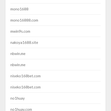
mono1688
mono16888.com
mwin9s.com
nakoya1688.site
nbwin.me
nbwin.me
niseko168bet.com
niseko168bet.com
no1huay
no1huay.com