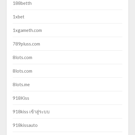
188betth
1xbet
1xgameth.com
789pluss.com
8lots.com
8lots.com
8lots.me
918Kiss
918kiss เข้าสู่ระบบ
918kissauto