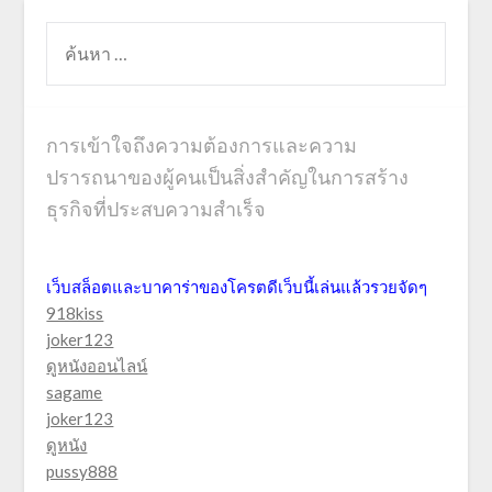
ค้นหา
สำหรับ:
การเข้าใจถึงความต้องการและความ
ปรารถนาของผู้คนเป็นสิ่งสำคัญในการสร้าง
ธุรกิจที่ประสบความสำเร็จ
เว็บสล็อตและบาคาร่าของโครตดีเว็บนี้เล่นแล้วรวยจัดๆ
918kiss
joker123
ดูหนังออนไลน์
sagame
joker123
ดูหนัง
pussy888