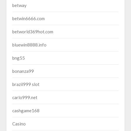
betway
betwin6666.com
betworld369hot.com
bluewin8888.info
bng55
bonanza99
brazil999 slot
carlo999.net
cashgame168
Casino