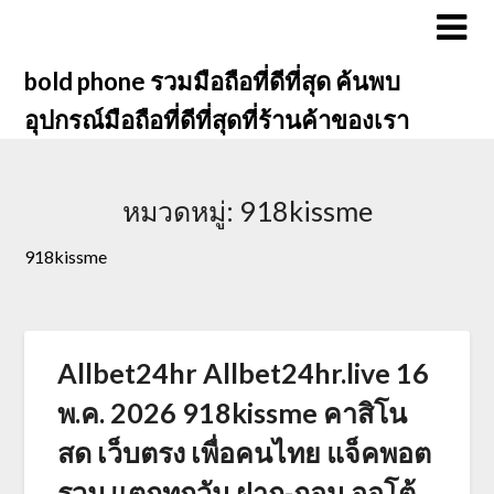
Skip
to
content
bold phone รวมมือถือที่ดีที่สุด ค้นพบ
อุปกรณ์มือถือที่ดีที่สุดที่ร้านค้าของเรา
หมวดหมู่:
918kissme
918kissme
Allbet24hr Allbet24hr.live 16
พ.ค. 2026 918kissme คาสิโน
สด เว็บตรง เพื่อคนไทย แจ็คพอต
รวม แตกทุกวัน ฝาก-ถอน ออโต้