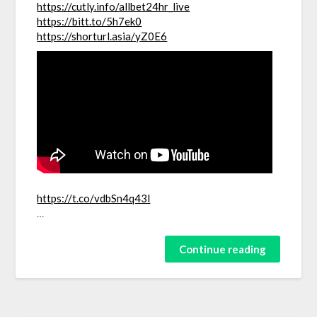
https://cutly.info/allbet24hr_live
https://bitt.to/5h7ek0
https://shorturl.asia/yZ0E6
https://t.co/vdbSn4q43l
…
Continue reading