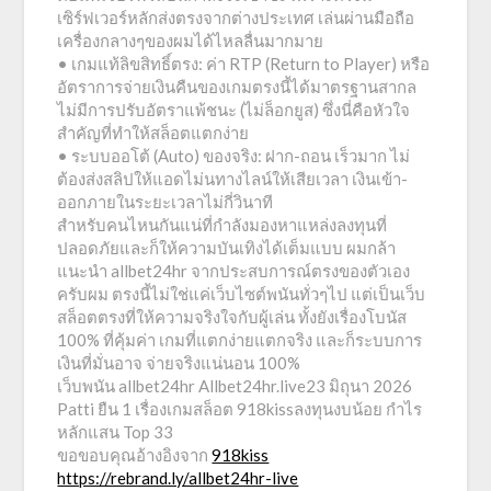
เซิร์ฟเวอร์หลักส่งตรงจากต่างประเทศ เล่นผ่านมือถือ
เครื่องกลางๆของผมได้ไหลลื่นมากมาย
• เกมแท้ลิขสิทธิ์ตรง: ค่า RTP (Return to Player) หรือ
อัตราการจ่ายเงินคืนของเกมตรงนี้ได้มาตรฐานสากล
ไม่มีการปรับอัตราแพ้ชนะ (ไม่ล็อกยูส) ซึ่งนี่คือหัวใจ
สำคัญที่ทำให้สล็อตแตกง่าย
• ระบบออโต้ (Auto) ของจริง: ฝาก-ถอน เร็วมาก ไม่
ต้องส่งสลิปให้แอดไม่นทางไลน์ให้เสียเวลา เงินเข้า-
ออกภายในระยะเวลาไม่กี่วินาที
สำหรับคนไหนกันแน่ที่กำลังมองหาแหล่งลงทุนที่
ปลอดภัยและก็ให้ความบันเทิงได้เต็มแบบ ผมกล้า
แนะนำ allbet24hr จากประสบการณ์ตรงของตัวเอง
ครับผม ตรงนี้ไม่ใช่แค่เว็บไซต์พนันทั่วๆไป แต่เป็นเว็บ
สล็อตตรงที่ให้ความจริงใจกับผู้เล่น ทั้งยังเรื่องโบนัส
100% ที่คุ้มค่า เกมที่แตกง่ายแตกจริง และก็ระบบการ
เงินที่มั่นอาจ จ่ายจริงแน่นอน 100%
เว็บพนัน allbet24hr Allbet24hr.live23 มิถุนา 2026
Patti ยืน 1 เรื่องเกมสล็อต 918kissลงทุนงบน้อย กำไร
หลักแสน Top 33
ขอขอบคุณอ้างอิงจาก
918kiss
https://rebrand.ly/allbet24hr-live