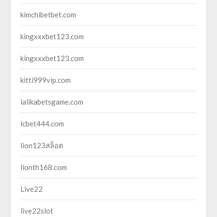
kimchibetbet.com
kingxxxbet123.com
kingxxxbet123.com
kitti999vip.com
lalikabetsgame.com
lcbet444.com
lion123สล็อต
lionth168.com
Live22
live22slot