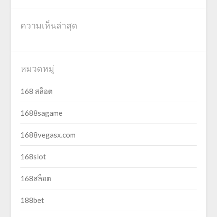
ความเห็นล่าสุด
หมวดหมู่
168 สล็อต
1688sagame
1688vegasx.com
168slot
168สล็อต
188bet