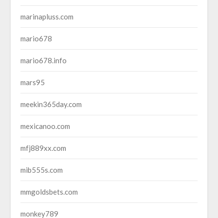
marinapluss.com
mario678
mario678.info
mars95
meekin365day.com
mexicanoo.com
mfj889xx.com
mib555s.com
mmgoldsbets.com
monkey789