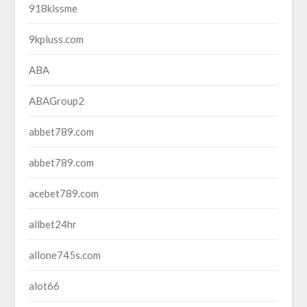
918kissme
9kpluss.com
ABA
ABAGroup2
abbet789.com
abbet789.com
acebet789.com
allbet24hr
allone745s.com
alot66