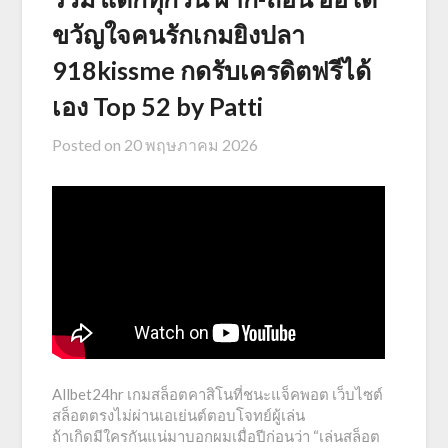
ขวัญใจคนรักเกมยิงปลา
918kissme กดรับเครดิตฟรีได้
เอง Top 52 by Patti
Posted on
20 พฤษภาคม 2026
Allbet24hr เกมสล็อตคาสิโนที่ชนะแจ็คพอต เว็บไซต์
สล็อตตรงไม่ผ่านเอเย่นต์ตอบโจทย์ผู้เล่น
ถ้าเกิดมีใครกันแน่มาบอกผมเมื่อปีก่อนว่า “เล่นสล็อต